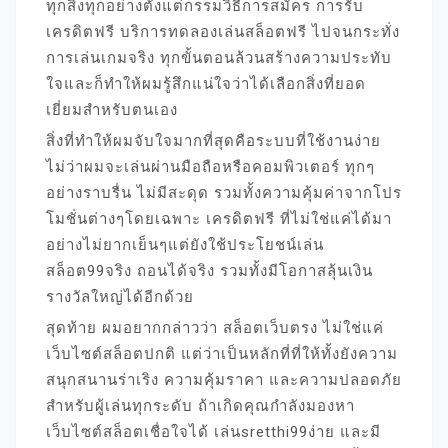
ทุกสิ่งทุกอย่างตั้งแต่กรรมวิธีการสมัคร การรับ
เครดิตฟรี บริการทดลองเล่นสล็อตฟรี ไปจนกระทั่ง
การเล่นเกมจริง ทุกขั้นตอนล้วนสร้างความประทับ
ใจและก็ทำให้ผมรู้สึกแน่ใจว่าได้เลือกสิ่งที่ยอด
เยี่ยมสำหรับตนเอง
สิ่งที่ทำให้ผมจับใจมากที่สุดคือระบบที่ใช้งานง่าย
ไม่ว่าผมจะเล่นผ่านมือถือหรือคอมพิวเตอร์ ทุกๆ
อย่างราบรื่น ไม่มีสะดุด รวมทั้งความคุ้มค่าจากโปร
โมชั่นต่างๆโดยเฉพาะ เครดิตฟรี ที่ไม่ใช่แค่ได้มา
อย่างไม่ยากเย็นๆแต่ยังใช้ประโยชน์เล่น
สล็อต99จริง ถอนได้จริง รวมทั้งมีโอกาสลุ้นเงิน
รางวัลใหญ่ได้อีกด้วย
สุดท้าย ผมอยากกล่าวว่า สล็อตเว็บตรง ไม่ใช่แค่
เว็บไซต์สล็อตปกติ แต่ว่าเป็นหลักที่ที่ให้ทั้งยังความ
สนุกสนานร่าเริง ความคุ้มราคา และความปลอดภัย
สำหรับผู้เล่นทุกระดับ ถ้าเกิดคุณกำลังมองหา
เว็บไซต์สล็อตเชื่อใจได้ เล่นsretthi99ง่าย และมี