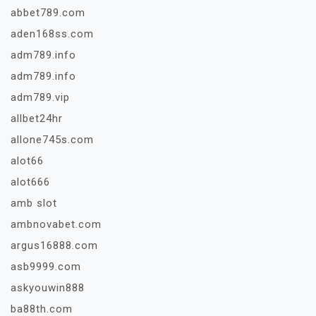
abbet789.com
aden168ss.com
adm789.info
adm789.info
adm789.vip
allbet24hr
allone745s.com
alot66
alot666
amb slot
ambnovabet.com
argus16888.com
asb9999.com
askyouwin888
ba88th.com