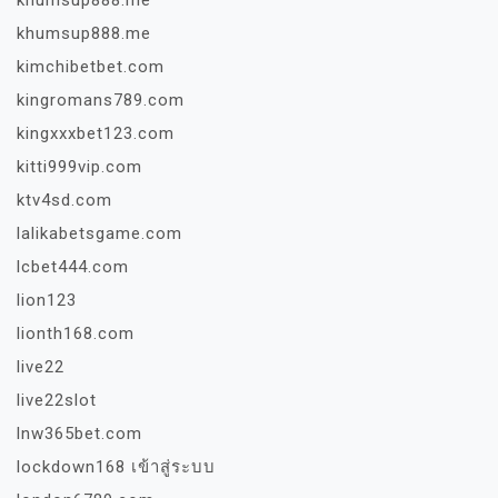
khumsup888.me
kimchibetbet.com
kingromans789.com
kingxxxbet123.com
kitti999vip.com
ktv4sd.com
lalikabetsgame.com
lcbet444.com
lion123
lionth168.com
live22
live22slot
lnw365bet.com
lockdown168 เข้าสู่ระบบ