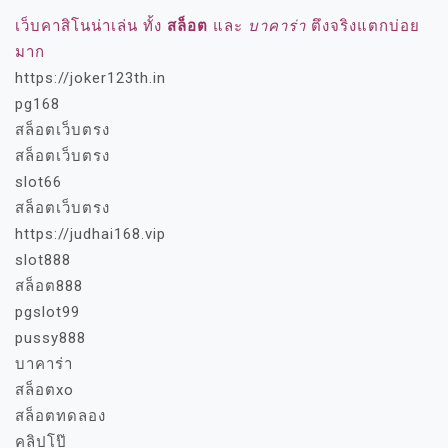
เว็บคาสิโนน่าเล่น ทั้ง
สล็อต
และ
บาคาร่า
ตึงจริงแตกบ่อย
มาก
https://joker123th.in
pg168
สล็อตเว็บตรง
สล็อตเว็บตรง
slot66
สล็อตเว็บตรง
https://judhai168.vip
slot888
สล็อต888
pgslot99
pussy888
บาคาร่า
สล็อตxo
สล็อตทดลอง
คลิปโป๊