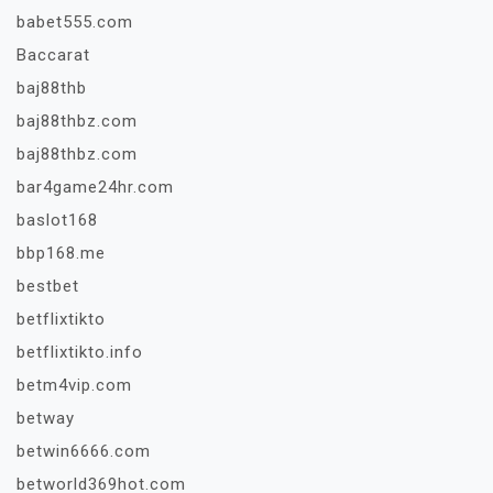
babet555.com
Baccarat
baj88thb
baj88thbz.com
baj88thbz.com
bar4game24hr.com
baslot168
bbp168.me
bestbet
betflixtikto
betflixtikto.info
betm4vip.com
betway
betwin6666.com
betworld369hot.com