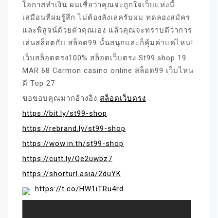
โอกาสทำเงิน ผมเชื่อว่าคุณจะถูกใจเว็บแห่งนี้
เสมือนที่ผมรู้สึก ไม่ต้องลังเลครับผม ทดลองสมัคร
และพิสูจน์ด้วยตัวคุณเอง แล้วคุณจะทราบดีว่าการ
เล่นสล็อตกับ สล็อต99 นั้นสนุกและก็คุ้มค่าแค่ไหน!
เว็บสล็อตตรง100% สล็อตเว็บตรง St99.shop 19
MAR 68 Carmon casino online สล็อต99 เว็บไหน
ดี Top 27
ขอขอบคุณมากอ้างอิง
สล็อตเว็บตรง
https://bit.ly/st99-shop
https://rebrand.ly/st99-shop
https://wow.in.th/st99-shop
https://cutt.ly/Qe2uwbz7
https://shorturl.asia/2duYK
https://t.co/HW1iTRu4rd