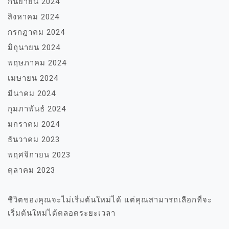
กันยายน 2024
สิงหาคม 2024
กรกฎาคม 2024
มิถุนายน 2024
พฤษภาคม 2024
เมษายน 2024
มีนาคม 2024
กุมภาพันธ์ 2024
มกราคม 2024
ธันวาคม 2023
พฤศจิกายน 2023
ตุลาคม 2023
ชีวิตของคุณจะไม่เริ่มต้นใหม่ได้ แต่คุณสามารถเลือกที่จะ
เริ่มต้นใหม่ได้ตลอดระยะเวลา