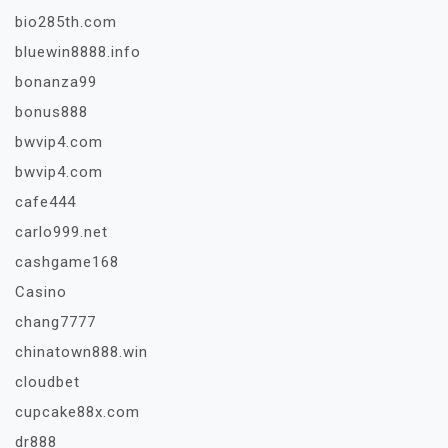
bio285th.com
bluewin8888.info
bonanza99
bonus888
bwvip4.com
bwvip4.com
cafe444
carlo999.net
cashgame168
Casino
chang7777
chinatown888.win
cloudbet
cupcake88x.com
dr888