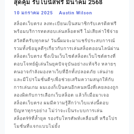
สุดคุ้ม รับโบนัสฟรี มีนาคม 2568
10 มกราคม 2025
Austin Wilson
สล็อตเว็บตรง ลงทะเบียนเป็นสมาชิกรับเครดิตฟรี
พร้อมบริการทดสอบเล่นสล็อตฟรี ไม่เสียค่าใช้จ่าย
สวัสดีครับทุกคน! วันนี้ผมจะมาแชร์ประสบการณ์
รวมทั้งข้อมูลดีๆเกี่ยวกับการเล่นสล็อตออนไลน์ผ่าน
สล็อตเว็บตรง ซึ่งเป็นเว็บไซต์สล็อตเว็บไซต์ตรงที่
ตอบโจทย์ผู้เล่นในยุคปัจจุบันอย่างแท้จริง หลายๆ
คนอาจกำลังมองหาเว็บที่อีกทั้งปลอดภัย เล่นง่าย
และมีโปรโมชั่นดีๆเพื่อช่วยเสริมความสนุกให้กับ
การเล่นเกม ผมเองก็เป็นคนอีกคนหนึ่งที่เคยลองถูก
ลองผิดกับการเลือกเว็บสล็อต แล้วก็เมื่อมาเจอ
สล็อตเว็บตรง ผมมีความรู้สึกว่าเว็บแห่งนี้ตอบ
ปัญหาทุกๆอย่าง ไม่ว่าจะเป็นระบบการเล่น
สล็อต99ที่ล้ำยุค รองรับโทรศัพท์เคลื่อนที่ หรือโปร
โมชั่นที่แจกแบบไม่ยั้ง