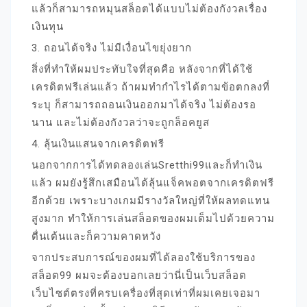
แล้วก็สามารถหมุนสล็อตได้แบบไม่ต้องกังวลเรื่อง
เงินทุน
3. ถอนได้จริง ไม่มีเงื่อนไขยุ่งยาก
สิ่งที่ทำให้ผมประทับใจที่สุดคือ หลังจากที่ได้ใช้
เครดิตฟรีเล่นแล้ว ถ้าผมทำกำไรได้ตามข้อตกลงที่
ระบุ ก็สามารถถอนเงินออกมาได้จริง ไม่ต้องรอ
นาน และไม่ต้องกังวลว่าจะถูกล็อคยูส
4. ลุ้นเงินแสนจากเครดิตฟรี
นอกจากการได้ทดลองเล่นSretthi99และก็ทำเงิน
แล้ว ผมยังรู้สึกเสมือนได้ลุ้นแจ็คพอตจากเครดิตฟรี
อีกด้วย เพราะบางเกมมีรางวัลใหญ่ที่ให้ผลทดแทน
สูงมาก ทำให้การเล่นสล็อตของผมเต็มไปด้วยความ
ตื่นเต้นและก็ความคาดหวัง
จากประสบการณ์ของผมที่ได้ลองใช้บริการของ
สล็อต99 ผมจะต้องบอกเลยว่านี่เป็นเว็บสล็อต
เว็บไซต์ตรงที่ครบเครื่องที่สุดเท่าที่ผมเคยเจอมา