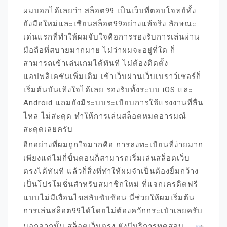
ผมบอกได้เลยว่า สล็อต99 เป็นเว็บที่ตอบโจทย์ทั้ง
ยังมือใหม่และเซียนสล็อต99อย่างแท้จริง ลักษณะ
เด่นแรกที่ทำให้ผมจับใจคือการรองรับการเล่นผ่าน
มือถือที่สบายมากมาย ไม่ว่าผมจะอยู่ที่ใด ก็
สามารถเข้าเล่นเกมได้ทันที ไม่ต้องติดตั้ง
แอปพลิเคชันเพิ่มเติม เข้าเว็บผ่านเว็บเบราว์เซอร์ก็
เริ่มต้นบันเทิงใจได้เลย รองรับทั้งระบบ iOS และ
Android แถมยังมีระบบระเบียบการใช้แรงงานที่ลื่น
ไหล ไม่สะดุด ทำให้การเล่นสล็อตหมดอารมณ์
สะดุดเลยครับ
อีกอย่างที่ผมถูกใจมากคือ การลงทะเบียนที่ง่ายมาก
เพียงแค่ไม่กี่ขั้นตอนก็สามารถเริ่มเล่นสล็อตเว็บ
ตรงได้ทันที แล้วก็สิ่งที่ทำให้ผมจำเป็นต้องยิ้มกว้าง
เป็นโปรโมชั่นสำหรับสมาชิกใหม่ ที่แจกเครดิตฟรี
แบบไม่มีเงื่อนไขสลับซับซ้อน นี่ช่วยให้ผมเริ่มต้น
การเล่นสล็อต99ได้โดยไม่ต้องควักกระเป๋าเลยครับ
นอกจากนั้น สล็อตเว็บตรง ยังมีบริการทดสอบ