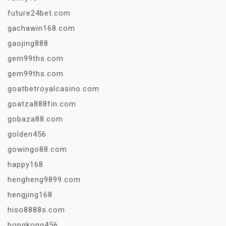
future24bet.com
gachawin168.com
gaojing888
gem99ths.com
gem99ths.com
goatbetroyalcasino.com
goatza888fin.com
gobaza88.com
golden456
gowingo88.com
happy168
hengheng9899.com
hengjing168
hiso8888s.com
hongkong456