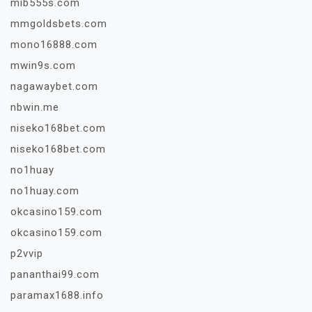
mib555s.com
mmgoldsbets.com
mono16888.com
mwin9s.com
nagawaybet.com
nbwin.me
niseko168bet.com
niseko168bet.com
no1huay
no1huay.com
okcasino159.com
okcasino159.com
p2vvip
pananthai99.com
paramax1688.info