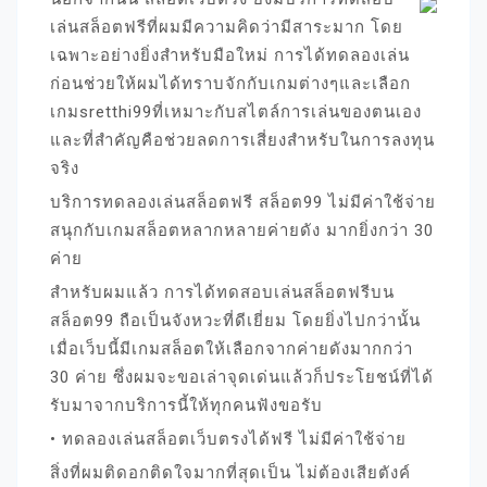
เล่นสล็อตฟรีที่ผมมีความคิดว่ามีสาระมาก โดย
เฉพาะอย่างยิ่งสำหรับมือใหม่ การได้ทดลองเล่น
ก่อนช่วยให้ผมได้ทราบจักกับเกมต่างๆและเลือก
เกมsretthi99ที่เหมาะกับสไตล์การเล่นของตนเอง
และที่สำคัญคือช่วยลดการเสี่ยงสำหรับในการลงทุน
จริง
บริการทดลองเล่นสล็อตฟรี สล็อต99 ไม่มีค่าใช้จ่าย
สนุกกับเกมสล็อตหลากหลายค่ายดัง มากยิ่งกว่า 30
ค่าย
สำหรับผมแล้ว การได้ทดสอบเล่นสล็อตฟรีบน
สล็อต99 ถือเป็นจังหวะที่ดีเยี่ยม โดยยิ่งไปกว่านั้น
เมื่อเว็บนี้มีเกมสล็อตให้เลือกจากค่ายดังมากกว่า
30 ค่าย ซึ่งผมจะขอเล่าจุดเด่นแล้วก็ประโยชน์ที่ได้
รับมาจากบริการนี้ให้ทุกคนฟังขอรับ
• ทดลองเล่นสล็อตเว็บตรงได้ฟรี ไม่มีค่าใช้จ่าย
สิ่งที่ผมติดอกติดใจมากที่สุดเป็น ไม่ต้องเสียตังค์