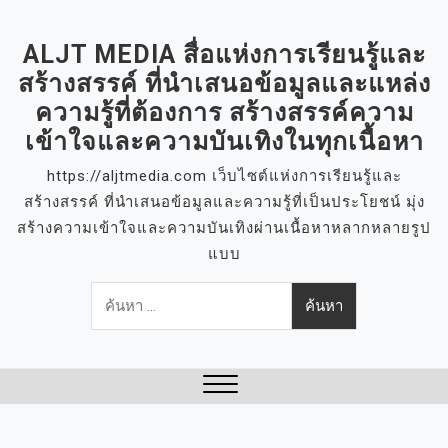
S
k
ALJT MEDIA สื่อแห่งการเรียนรู้และ
i
สร้างสรรค์ ที่นำเสนอข้อมูลและแหล่ง
p
ความรู้ที่ต้องการ สร้างสรรค์ความ
t
เข้าใจและความบันเทิงในทุกเนื้อหา
o
c
https://aljtmedia.com เว็บไซต์แห่งการเรียนรู้และ
o
สร้างสรรค์ ที่นำเสนอข้อมูลและความรู้ที่เป็นประโยชน์ มุ่ง
n
สร้างความเข้าใจและความบันเทิงผ่านเนื้อหาหลากหลายรูป
t
แบบ
e
ค้นหา
n
สำหรับ:
t
Close
Menu