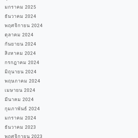
มกราคม 2025
ธันวาคม 2024
พฤศจิกายน 2024
ตุลาคม 2024
กันยายน 2024
สิงหาคม 2024
กรกฎาคม 2024
มิถุนายน 2024
พฤษภาคม 2024
เมษายน 2024
มีนาคม 2024
กุมภาพันธ์ 2024
มกราคม 2024
ธันวาคม 2023
พฤศจิกายน 2023