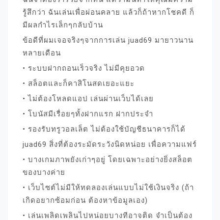
รู้สึกว่า ฉันเล่นเพื่อผ่อนคลาย แล้วก็ถ้าหากโชคดี ก็
มีผลกำไรเล็กๆกลับบ้าน
ข้อดีที่ผมเจอจริงๆจากการเล่น juad69 มายาวนาน
หลายเดือน
• ระบบฝากถอนเร็วจริง ไม่มีคุยอวด
• สล็อตและก็คาสิโนสดเยอะแยะ
• ไม่ต้องโหลดแอป เล่นผ่านเว็บได้เลย
• โบนัสมีเรื่อยๆทั้งฝากแรก ฝากประจำ
• รองรับทรูวอลเล็ต ไม่ต้องใช้บัญชีธนาคารก็ได้
juad69 สิ่งที่ต้องระมัดระวังนิดหน่อย เพื่อความแฟร์
• บางเกมภาพยังเก่าๆอยู่ โดยเฉพาะอย่างยิ่งสล็อต
ของบางค่าย
• เว็บไซต์ไม่มีให้ทดลองเล่นแบบไม่ใช้เงินจริง (ถ้า
เกิดอยากซ้อมก่อน ต้องหาข้อมูลเอง)
• เล่นเพลิดเพลินไปหน่อยบางทีอาจติด จำเป็นต้อง