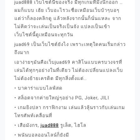
juad888 เว็บไซต์นี้ของจริง มีทุกเกมที่มึงนึกออก …
ผมก็แบบ เฮ้ย เว็บอะไรวะชื่อเหมือนเว็บบ้าๆบอๆ
แต่ว่าก็ลองคลิกดู แล้วหลังจากนั้นก็นั่นแหละ จาก
ไม่คิดว่าจะเล่นเป็นจริงเป็นจัง แปลงเป็นเข้า
เว็บไซต์นี้ดูเหมือนจะทุกวัน
juad69 เป็นเว็บไซต์ยังไง เพราะเหตุใดคนเริ่มกล่าว
ถึงมาก
เอาง่ายๆมันคือเว็บjuad69 คาสิโนแบบครบวงจรที่
เล่นได้ทุกๆอย่างในที่เดียว ไม่ต้องเปลี่ยนแปลงเว็บ
ไม่ต้องย้ายเครดิต มีทุกสิ่งตั้งแต่…
• บาคาร่าแบบไลฟ์สด
• สล็อตจากค่ายใหญ่ๆอย่าง PG, Joker, JILI
• เกมยิงปลา กราฟิกงาม เล่นแล้วลุ้นราวกับเล่นเกม
โทรศัพท์เคลื่อนที่
• เสือมังกร,
juad888
รูเล็ต, ไฮโล
• พนันบอลออนไลน์ก็ยังมี