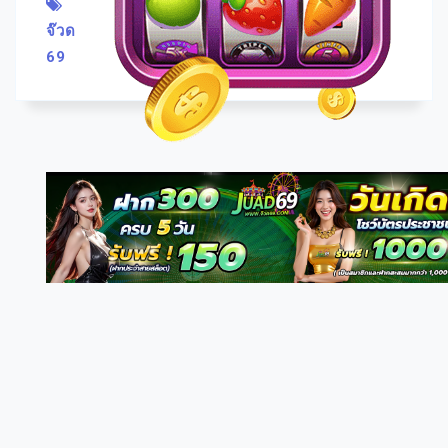
จ๊วด
69
แ
น
ะ
แ
น
ว
เ
รื่
อ
ง