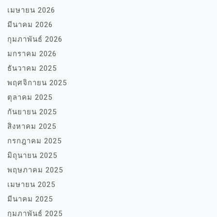
เมษายน 2026
มีนาคม 2026
กุมภาพันธ์ 2026
มกราคม 2026
ธันวาคม 2025
พฤศจิกายน 2025
ตุลาคม 2025
กันยายน 2025
สิงหาคม 2025
กรกฎาคม 2025
มิถุนายน 2025
พฤษภาคม 2025
เมษายน 2025
มีนาคม 2025
กุมภาพันธ์ 2025