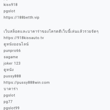
kiss918
pgslot
https://188betth.vip
เว็บสล็อตและบาคาร่าของโครตดีเว็บนี้เล่นแล้วรวยจัดๆ
https://918kissauto.tv
ดูหนังออนไลน์
punpro66
sagame
joker 123
ดูหนัง
pussy888
https://pussy888win.com
บาคาร่า
pgslot
pg77
pgslot99