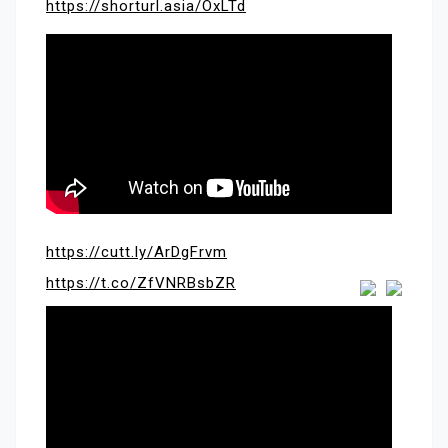
https://shorturl.asia/OxLTd
https://cutt.ly/ArDgFrvm
https://t.co/ZfVNRBsbZR