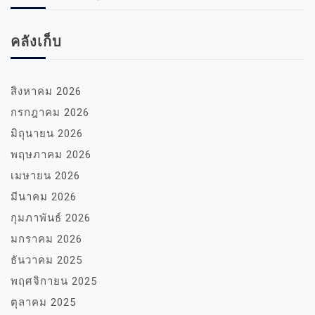
คลังเก็บ
สิงหาคม 2026
กรกฎาคม 2026
มิถุนายน 2026
พฤษภาคม 2026
เมษายน 2026
มีนาคม 2026
กุมภาพันธ์ 2026
มกราคม 2026
ธันวาคม 2025
พฤศจิกายน 2025
ตุลาคม 2025