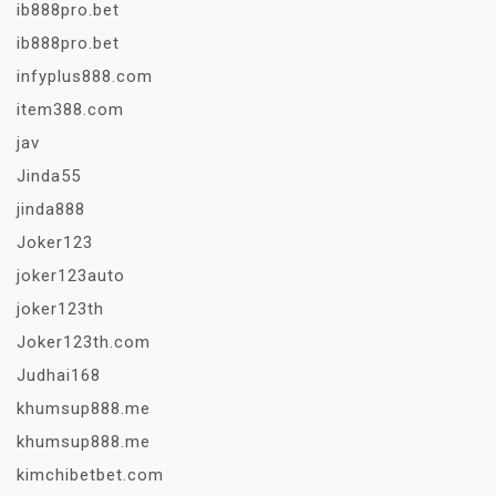
ib888pro.bet
ib888pro.bet
infyplus888.com
item388.com
jav
Jinda55
jinda888
Joker123
joker123auto
joker123th
Joker123th.com
Judhai168
khumsup888.me
khumsup888.me
kimchibetbet.com