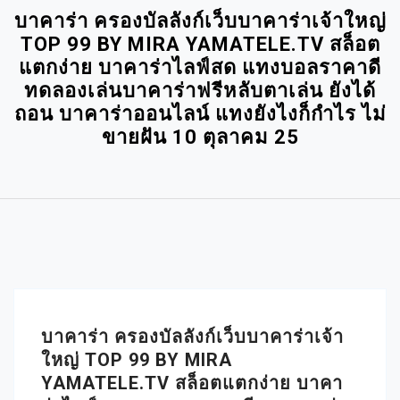
บาคาร่า ครองบัลลังก์เว็บบาคาร่าเจ้าใหญ่
TOP 99 BY MIRA YAMATELE.TV สล็อต
แตกง่าย บาคาร่าไลฟ์สด แทงบอลราคาดี
ทดลองเล่นบาคาร่าฟรีหลับตาเล่น ยังได้
ถอน บาคาร่าออนไลน์ แทงยังไงก็กำไร ไม่
ขายฝัน 10 ตุลาคม 25
บาคาร่า ครองบัลลังก์เว็บบาคาร่าเจ้า
ใหญ่ TOP 99 BY MIRA
YAMATELE.TV สล็อตแตกง่าย บาคา