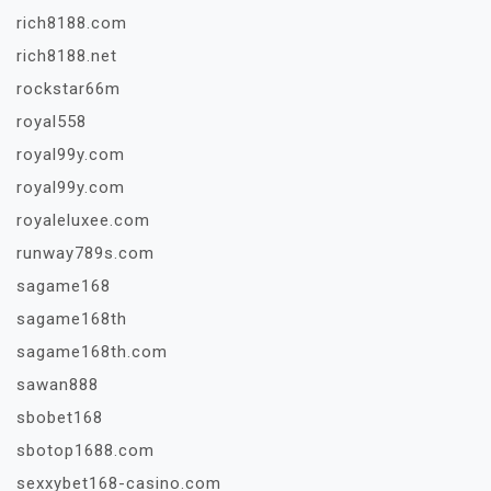
rich8188.com
rich8188.net
rockstar66m
royal558
royal99y.com
royal99y.com
royaleluxee.com
runway789s.com
sagame168
sagame168th
sagame168th.com
sawan888
sbobet168
sbotop1688.com
sexxybet168-casino.com