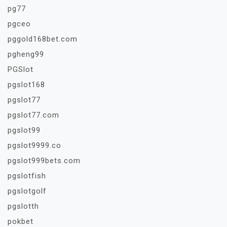
pg77
pgceo
pggold168bet.com
pgheng99
PGSlot
pgslot168
pgslot77
pgslot77.com
pgslot99
pgslot9999.co
pgslot999bets.com
pgslotfish
pgslotgolf
pgslotth
pokbet