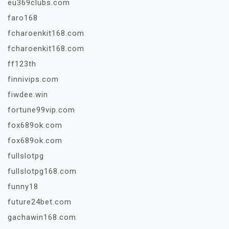
eu369clubs.com
faro168
fcharoenkit168.com
fcharoenkit168.com
ff123th
finnivips.com
fiwdee.win
fortune99vip.com
fox689ok.com
fox689ok.com
fullslotpg
fullslotpg168.com
funny18
future24bet.com
gachawin168.com