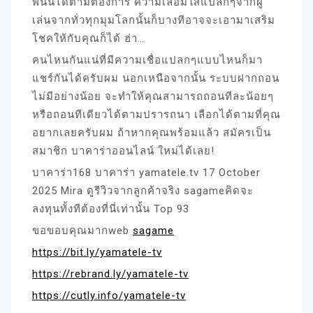
พนันได้ตามต้องการ ความเลื่อมใสแปลกๆจากผู้
เล่นจากทั่วทุกมุมโลกนั้นก็บางทีอาจจะเอามาเสริม
โชคให้กับคุณก็ได้ ฮ่า…
คนไหนกันแน่ที่มีความเชื่อแปลกๆแบบไหนก็มา
แชร์กันได้ครับผม นอกเหนือจากนั้น ระบบฝากถอน
ไม่มีอย่างน้อย จะทำให้คุณสามารถถอนทีละน้อยๆ
หรือถอนทีเดียวได้ตามปรารถนา เลือกได้ตามที่คุณ
อยากเลยครับผม ถ้าหากคุณพร้อมแล้ว สมัครเป็น
สมาชิก บาคาร่าออนไลน์ ใหม่ได้เลย!
บาคาร่า168 บาคาร่า yamatele.tv 17 October
2025 Mira ดูรีวิวจากลูกค้าจริง sagameคิดจะ
ลงทุนทั้งทีต้องที่นี่เท่านั้น Top 93
ขอขอบคุณมากweb
sagame
https://bit.ly/yamatele-tv
https://rebrand.ly/yamatele-tv
https://cutly.info/yamatele-tv