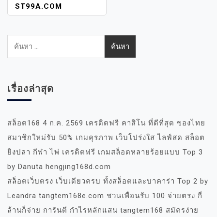
ST99A.COM
ค้นหา
สำหรับ:
เรื่องล่าสุด
สล็อต168 4 ก.ค. 2569 เครดิตฟรี คาสิโน ที่ดีที่สุด ของไทย
สมาชิกใหม่รับ 50% เกมคุรภาพ เว็บโปร่งใส ไลฟ์สด สล็อต
ยิงปลา กีฬา ไพ่ เครดิตฟรี เกมสล็อตหลายร้อยแบบ Top 3
by Danuta hengjing168d.com
สล็อตเว็บตรง เว็บเดียวครบ ทั้งสล็อตและบาคาร่า Top 2 by
Leandra tangtem168e.com ชวนเพื่อนรับ 100 จ่ายตรง กี่
ล้านก็จ่าย การันตี กำไรหลักแสน tangtem168 สมัครง่าย