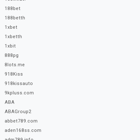
188bet
188betth
1xbet
1xbetth
1xbit
888pg
8lots.me
918Kiss
918kissauto
9kpluss.com
ABA
ABAGroup2
abbet789.com
aden168ss.com
adm789.info