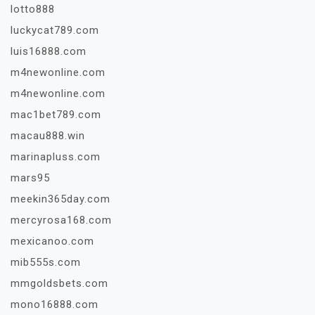
lotto888
luckycat789.com
luis16888.com
m4newonline.com
m4newonline.com
mac1bet789.com
macau888.win
marinapluss.com
mars95
meekin365day.com
mercyrosa168.com
mexicanoo.com
mib555s.com
mmgoldsbets.com
mono16888.com