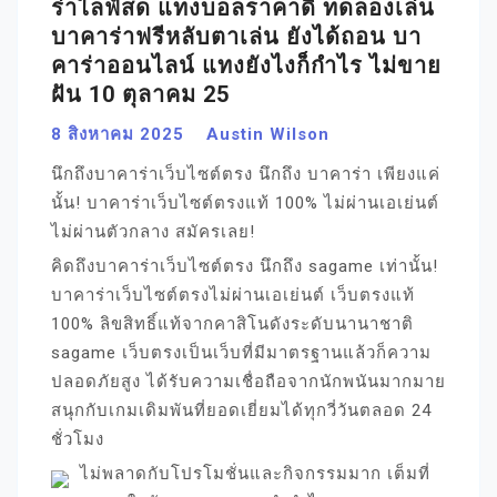
ร่าไลฟ์สด แทงบอลราคาดี ทดลองเล่น
บาคาร่าฟรีหลับตาเล่น ยังได้ถอน บา
คาร่าออนไลน์ แทงยังไงก็กำไร ไม่ขาย
ฝัน 10 ตุลาคม 25
8 สิงหาคม 2025
Austin Wilson
นึกถึงบาคาร่าเว็บไซต์ตรง นึกถึง บาคาร่า เพียงแค่
นั้น! บาคาร่าเว็บไซต์ตรงแท้ 100% ไม่ผ่านเอเย่นต์
ไม่ผ่านตัวกลาง สมัครเลย!
คิดถึงบาคาร่าเว็บไซต์ตรง นึกถึง sagame เท่านั้น!
บาคาร่าเว็บไซต์ตรงไม่ผ่านเอเย่นต์ เว็บตรงแท้
100% ลิขสิทธิ์แท้จากคาสิโนดังระดับนานาชาติ
sagame เว็บตรงเป็นเว็บที่มีมาตรฐานแล้วก็ความ
ปลอดภัยสูง ได้รับความเชื่อถือจากนักพนันมากมาย
สนุกกับเกมเดิมพันที่ยอดเยี่ยมได้ทุกวี่วันตลอด 24
ชั่วโมง
ไม่พลาดกับโปรโมชั่นและกิจกรรมมาก เต็มที่