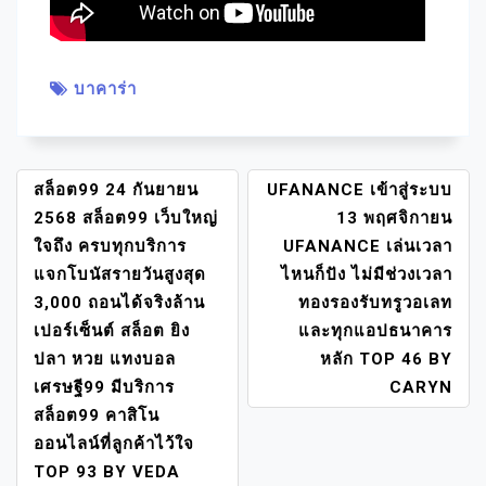
บาคาร่า
แ
สล็อต99 24 กันยายน
UFANANCE เข้าสู่ระบบ
น
2568 สล็อต99 เว็บใหญ่
13 พฤศจิกายน
ะ
ใจถึง ครบทุกบริการ
UFANANCE เล่นเวลา
แ
แจกโบนัสรายวันสูงสุด
ไหนก็ปัง ไม่มีช่วงเวลา
น
3,000 ถอนได้จริงล้าน
ทองรองรับทรูวอเลท
ว
เปอร์เซ็นต์ สล็อต ยิง
และทุกแอปธนาคาร
เ
ปลา หวย แทงบอล
หลัก TOP 46 BY
รื่
เศรษฐี99 มีบริการ
CARYN
อ
สล็อต99 คาสิโน
ง
ออนไลน์ที่ลูกค้าไว้ใจ
TOP 93 BY VEDA