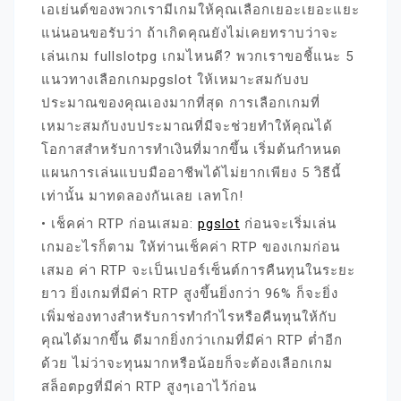
เอเย่นต์ของพวกเรามีเกมให้คุณเลือกเยอะเยอะแยะ
แน่นอนขอรับว่า ถ้าเกิดคุณยังไม่เคยทราบว่าจะ
เล่นเกม fullslotpg เกมไหนดี? พวกเราขอชี้แนะ 5
แนวทางเลือกเกมpgslot ให้เหมาะสมกับงบ
ประมาณของคุณเองมากที่สุด การเลือกเกมที่
เหมาะสมกับงบประมาณที่มีจะช่วยทำให้คุณได้
โอกาสสำหรับการทำเงินที่มากขึ้น เริ่มต้นกำหนด
แผนการเล่นแบบมืออาชีพได้ไม่ยากเพียง 5 วิธีนี้
เท่านั้น มาทดลองกันเลย เลทโก!
• เช็คค่า RTP ก่อนเสมอ:
pgslot
ก่อนจะเริ่มเล่น
เกมอะไรก็ตาม ให้ท่านเช็คค่า RTP ของเกมก่อน
เสมอ ค่า RTP จะเป็นเปอร์เซ็นต์การคืนทุนในระยะ
ยาว ยิ่งเกมที่มีค่า RTP สูงขึ้นยิ่งกว่า 96% ก็จะยิ่ง
เพิ่มช่องทางสำหรับการทำกำไรหรือคืนทุนให้กับ
คุณได้มากขึ้น ดีมากยิ่งกว่าเกมที่มีค่า RTP ต่ำอีก
ด้วย ไม่ว่าจะทุนมากหรือน้อยก็จะต้องเลือกเกม
สล็อตpgที่มีค่า RTP สูงๆเอาไว้ก่อน