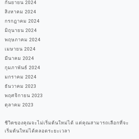
กันยายน 2024
สิงหาคม 2024
กรกฎาคม 2024
มิถุนายน 2024
พฤษภาคม 2024
เมษายน 2024
มีนาคม 2024
กุมภาพันธ์ 2024
มกราคม 2024
ธันวาคม 2023
พฤศจิกายน 2023
ตุลาคม 2023
ชีวิตของคุณจะไม่เริ่มต้นใหม่ได้ แต่คุณสามารถเลือกที่จะ
เริ่มต้นใหม่ได้ตลอดระยะเวลา