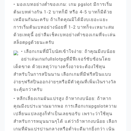
• มองเบทอย่างต่ำของเกม: เกม pgslot มีการเริ่ม
ต้นเบทต่างกัน 1-2 บาทก็มี หรือ 4-5 บาทก็มีด้วย
เหมือนกันนะครับ ถ้าเกิดคุณมิได้มีงบเยอะแยะ
การเริ่มต้นเบทอย่างน้อยที่ 1-2 บาทก็จะเหมาะสม
ด้วยเหตุนี้ อย่าลืมเช็คเบทอย่างต่ำของเกมที่จะเล่น
สล็อตpgด้วยนะครับ
• เลือกเกมที่มีโบนัสเข้าใจง่าย: ถ้าคุณมีงบน้อย
อย่าเล่นเกมfullslotpgที่มีฟีเจอร์ซับซ้อนโดย
เด็ดขาด ด้วยเหตุว่าบางครั้งอาจจะต้องใช้ทุน
สำหรับในการสปินนาน เลือกเกมที่มีฟรีสปินแบบ
ง่ายๆฟรีสปินออกง่ายๆหรือมีตัวคูณที่เพิ่มเงินรางวัล
จะคุ้มกว่าครับ
• หลีกเลี่ยงเกมผันแปรสูง ถ้าหากงบน้อย: ถ้าหาก
คุณมีงบประมาณมากพอ การเลือกเกมpgslotความ
เปลี่ยนแปลงสูงก็ทำเป็นเลยขอรับ เพราะว่าใช้ทุน
สำหรับการหมุนนานๆได้ แต่ว่าถ้าหากงบน้อย เลือก
เกมที่ผันแปรปานกลางหรือต่ำจะดีมากยิ่งกว่า เน้น