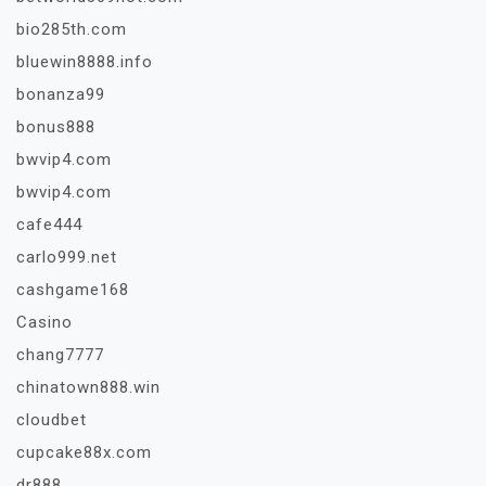
bio285th.com
bluewin8888.info
bonanza99
bonus888
bwvip4.com
bwvip4.com
cafe444
carlo999.net
cashgame168
Casino
chang7777
chinatown888.win
cloudbet
cupcake88x.com
dr888