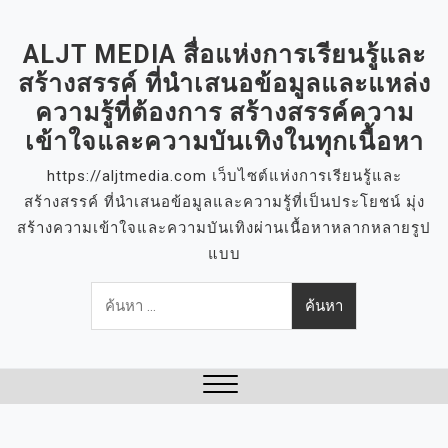
S
k
ALJT MEDIA สื่อแห่งการเรียนรู้และ
i
สร้างสรรค์ ที่นำเสนอข้อมูลและแหล่ง
p
ความรู้ที่ต้องการ สร้างสรรค์ความ
t
เข้าใจและความบันเทิงในทุกเนื้อหา
o
c
https://aljtmedia.com เว็บไซต์แห่งการเรียนรู้และ
o
สร้างสรรค์ ที่นำเสนอข้อมูลและความรู้ที่เป็นประโยชน์ มุ่ง
n
สร้างความเข้าใจและความบันเทิงผ่านเนื้อหาหลากหลายรูป
t
แบบ
e
ค้นหา
n
สำหรับ:
t
Close
Menu