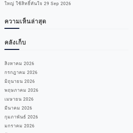
ใหญ่ ใช้สิทธิ์ทันใจ 29 Sep 2026
ความเห็นล่าสุด
คลังเก็บ
สิงหาคม 2026
กรกฎาคม 2026
มิถุนายน 2026
พฤษภาคม 2026
เมษายน 2026
มีนาคม 2026
กุมภาพันธ์ 2026
มกราคม 2026