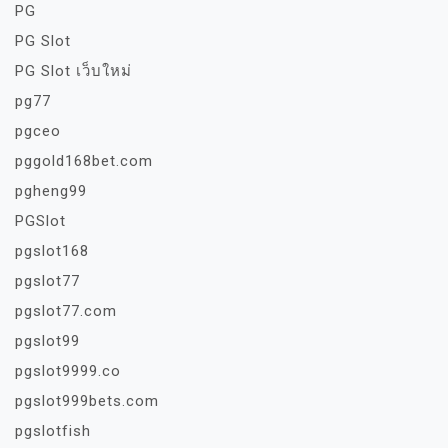
PG
PG Slot
PG Slot เว็บใหม่
pg77
pgceo
pggold168bet.com
pgheng99
PGSlot
pgslot168
pgslot77
pgslot77.com
pgslot99
pgslot9999.co
pgslot999bets.com
pgslotfish