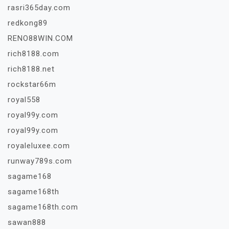
rasri365day.com
redkong89
RENO88WIN.COM
rich8188.com
rich8188.net
rockstar66m
royal558
royal99y.com
royal99y.com
royaleluxee.com
runway789s.com
sagame168
sagame168th
sagame168th.com
sawan888