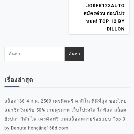
อ
JOKER123AUTO
ง
สมัครด่วน ก่อนโปร
หมด! TOP 12 BY
DILLON
ค้นหา
สำหรับ:
เรื่องล่าสุด
สล็อต168 4 ก.ค. 2569 เครดิตฟรี คาสิโน ที่ดีที่สุด ของไทย
สมาชิกใหม่รับ 50% เกมคุรภาพ เว็บโปร่งใส ไลฟ์สด สล็อต
ยิงปลา กีฬา ไพ่ เครดิตฟรี เกมสล็อตหลายร้อยแบบ Top 3
by Danuta hengjing168d.com