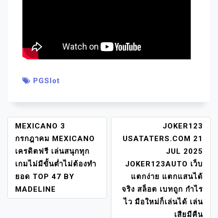
PGSlot
แ
MEXICANO 3
JOKER123
น
กรกฎาคม MEXICANO
USATATERS.COM 21
ะ
เครดิตฟรี เล่นสนุกทุก
JUL 2025
แ
เกมไม่มีขั้นต่ำไม่ต้องทำ
JOKER123AUTO เว็บ
น
ยอด TOP 47 BY
แตกง่าย แตกแสนได้
ว
MADELINE
จริง สล็อต เบทถูก กำไร
เ
ไว มือใหม่ก็เล่นได้ เล่น
รื่
เสียมีคืน