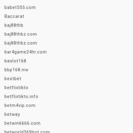
babet555.com
Baccarat
baj88thb
baj88thbz.com
baj88thbz.com
bar4game24hr.com
baslot168
bbp168.me
bestbet
betflixtikto
betflixtikto.info
betm4vip.com
betway
betwin6666.com
betworld369hot.com