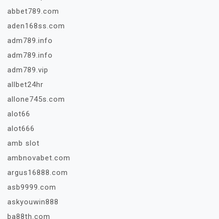
abbet789.com
aden168ss.com
adm789.info
adm789.info
adm789.vip
allbet24hr
allone745s.com
alot66
alot666
amb slot
ambnovabet.com
argus16888.com
asb9999.com
askyouwin888
ba88th.com