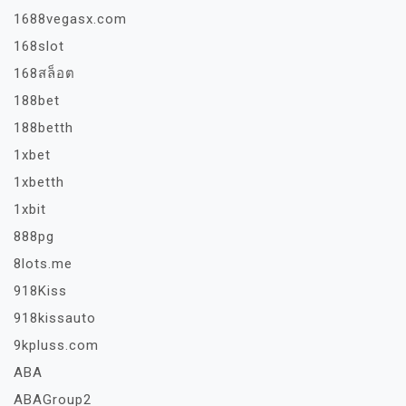
1688vegasx.com
168slot
168สล็อต
188bet
188betth
1xbet
1xbetth
1xbit
888pg
8lots.me
918Kiss
918kissauto
9kpluss.com
ABA
ABAGroup2