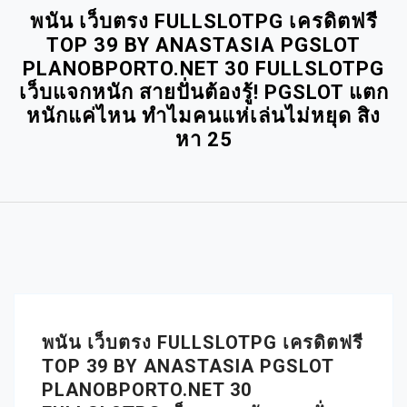
พนัน เว็บตรง FULLSLOTPG เครดิตฟรี
TOP 39 BY ANASTASIA PGSLOT
PLANOBPORTO.NET 30 FULLSLOTPG
เว็บแจกหนัก สายปั่นต้องรู้! PGSLOT แตก
หนักแค่ไหน ทำไมคนแห่เล่นไม่หยุด สิง
หา 25
พนัน เว็บตรง FULLSLOTPG เครดิตฟรี
TOP 39 BY ANASTASIA PGSLOT
PLANOBPORTO.NET 30