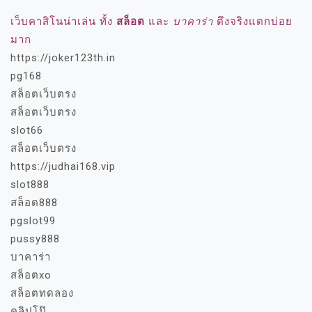
เว็บคาสิโนน่าเล่น ทั้ง
สล็อต
และ
บาคาร่า
ตึงจริงแตกบ่อย
มาก
https://joker123th.in
pg168
สล็อตเว็บตรง
สล็อตเว็บตรง
slot66
สล็อตเว็บตรง
https://judhai168.vip
slot888
สล็อต888
pgslot99
pussy888
บาคาร่า
สล็อตxo
สล็อตทดลอง
คลิปโป๊