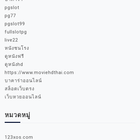
pgslot
pg77
pgslot99
fullslotpg
live22
หนังชนโรง
ดูหนังฟรี
ดูหนังhd
https://www.moviehdthai.com
บาคาร่าออนไลน์
สล็อตเว็บตรง
เว็บหวยออนไลน์
หมวดหมู่
123xos.com