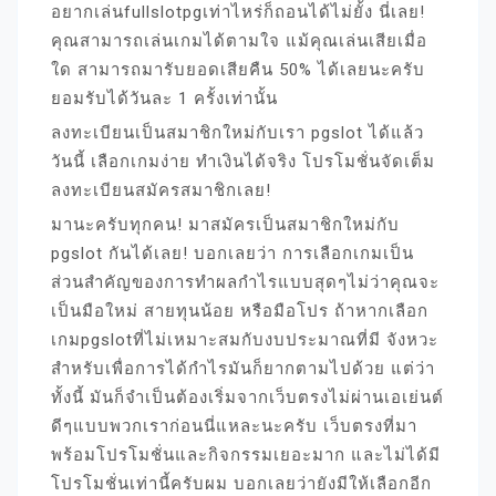
อยากเล่นfullslotpgเท่าไหร่ก็ถอนได้ไม่ยั้ง นี่เลย!
คุณสามารถเล่นเกมได้ตามใจ แม้คุณเล่นเสียเมื่อ
ใด สามารถมารับยอดเสียคืน 50% ได้เลยนะครับ
ยอมรับได้วันละ 1 ครั้งเท่านั้น
ลงทะเบียนเป็นสมาชิกใหม่กับเรา pgslot ได้แล้ว
วันนี้ เลือกเกมง่าย ทำเงินได้จริง โปรโมชั่นจัดเต็ม
ลงทะเบียนสมัครสมาชิกเลย!
มานะครับทุกคน! มาสมัครเป็นสมาชิกใหม่กับ
pgslot กันได้เลย! บอกเลยว่า การเลือกเกมเป็น
ส่วนสำคัญของการทำผลกำไรแบบสุดๆไม่ว่าคุณจะ
เป็นมือใหม่ สายทุนน้อย หรือมือโปร ถ้าหากเลือก
เกมpgslotที่ไม่เหมาะสมกับงบประมาณที่มี จังหวะ
สำหรับเพื่อการได้กำไรมันก็ยากตามไปด้วย แต่ว่า
ทั้งนี้ มันก็จำเป็นต้องเริ่มจากเว็บตรงไม่ผ่านเอเย่นต์
ดีๆแบบพวกเราก่อนนี่แหละนะครับ เว็บตรงที่มา
พร้อมโปรโมชั่นและกิจกรรมเยอะมาก และไม่ได้มี
โปรโมชั่นเท่านี้ครับผม บอกเลยว่ายังมีให้เลือกอีก