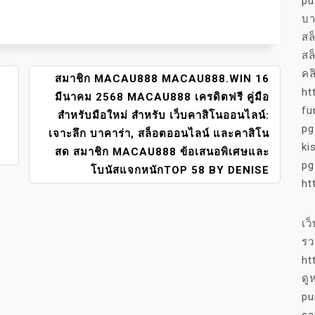
pu
บา
สล
สล
คล
สมาชิก MACAU888 MACAU888.WIN 16
ht
มีนาคม 2568 MACAU888 เครดิตฟรี คู่มือ
fu
สำหรับมือใหม่ สำหรับ เว็บคาสิโนออนไลน์:
pg
เจาะลึก บาคาร่า, สล็อตออนไลน์ และคาสิโน
ki
สด สมาชิก MACAU888 ข้อเสนอพิเศษและ
pg
โบนัสแจกหนักTOP 58 BY DENISE
ht
เว
รว
ht
ดู
pu