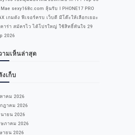
 Mae sexy168c.com ลุ้นรับ I PHONE17 PRO
X เกมดัง ฟีเจอร์ครบ เว็บดี มีโต๊ะให้เลือกเยอะ
คาร่า สมัครไว ได้โปรใหญ่ ใช้สิทธิ์ทันใจ 29
p 2026
วามเห็นล่าสุด
ังเก็บ
งหาคม 2026
กฎาคม 2026
ถุนายน 2026
ฤษภาคม 2026
ษายน 2026