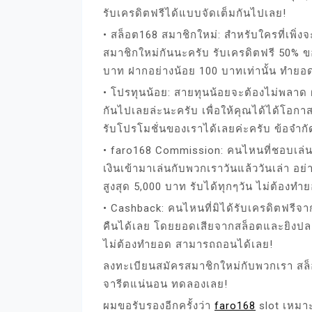
รับเครดิตฟรีได้แบบจัดเต็มกันไปเลย!
• สล็อต168 สมาชิกใหม่: สำหรับใครที่เพิ่ง
สมาชิกใหม่กันนะครับ รับเครดิตฟรี 50% ข
บาท ฝากอย่างน้อย 100 บาทเท่านั้น ทำยอด
• โปรทุนน้อย: สายทุนน้อยจะต้องไม่พลาด ฝา
กันไปเลยล่ะนะครับ เพื่อให้คุณได้ได้โอก
รับโปรโมชั่นของเราได้เลยค่ะครับ ข้อจำกั
• faro168 Commission: คนไหนที่ชอบเล่นส
เงินเข้ามาเล่นกับพวกเราวันแล้ววันเล่า อย่
สูงสุด 5,000 บาท รับได้ทุกๆวัน ไม่ต้องทำ
• Cashback: คนไหนที่มิได้รับเครดิตฟรีจ
คืนได้เลย โดยยอดเสียจากสล็อตและยิงปล
ไม่ต้องทำยอด สามารถถอนได้เลย!
ลงทะเบียนสมัครสมาชิกใหม่กับพวกเรา สล็อต
จารีตแน่นอน ทดลองเลย!
ผมขอรับรองอีกครั้งว่า
faro168
slot เหมาะก