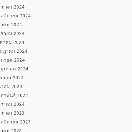
นวาคม 2024
ศจิกายน 2024
ลาคม 2024
นยายน 2024
งหาคม 2024
กฎาคม 2024
ถุนายน 2024
ฤษภาคม 2024
ษายน 2024
นาคม 2024
มภาพันธ์ 2024
ราคม 2024
นวาคม 2023
ศจิกายน 2023
ลาคม 2023