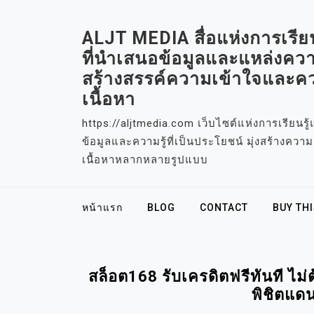
S
k
ALJT MEDIA สื่อแห่งการเรียน
i
ที่นำเสนอข้อมูลและแหล่งความ
p
สร้างสรรค์ความเข้าใจและคว
t
เนื้อหา
o
c
https://aljtmedia.com เว็บไซต์แห่งการเรียนรู
o
ข้อมูลและความรู้ที่เป็นประโยชน์ มุ่งสร้างคว
n
เนื้อหาหลากหลายรูปแบบ
t
e
หน้าแรก
BLOG
CONTACT
BUY TH
n
t
สล็อต168 รับเครดิตฟรีทันที ไม
พิชิตแด