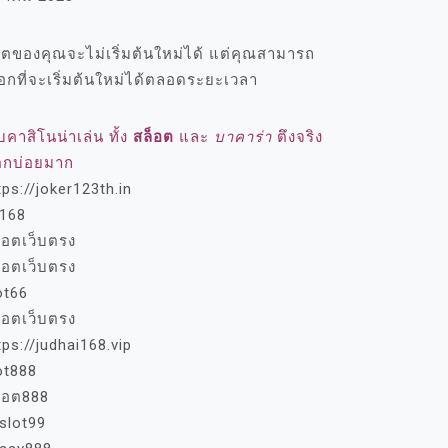
วิตของคุณจะไม่เริ่มต้นใหม่ได้ แต่คุณสามารถ
ือกที่จะเริ่มต้นใหม่ได้ตลอดระยะเวลา
็บคาสิโนน่าเล่น ทั้ง
สล็อต
และ
บาคาร่า
ตึงจริง
กบ่อยมาก
tps://joker123th.in
168
็อตเว็บตรง
็อตเว็บตรง
ot66
็อตเว็บตรง
tps://judhai168.vip
ot888
็อต888
slot99