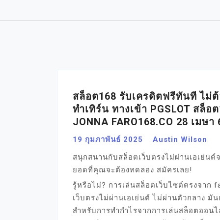
สล็อต168 รับเครดิตฟรีทันที ไม่ต
ทำเทิร์น ทางเข้า PGSLOT สล็อ
JONNA FARO168.CO 28 เมษา 
19 กุมภาพันธ์ 2025
Austin Wilson
สนุกสนานกับสล็อตเว็บตรงไม่ผ่านเอเย่นต์จ
ยอดที่คุณจะต้องทดลอง สมัครเลย!
รู้หรือไม่? การเล่นสล็อตเว็บไซต์ตรงจาก 
เว็บตรงไม่ผ่านเอเย่นต์ ไม่ผ่านตัวกลาง มั
สำหรับการทำกำไรจากการเล่นสล็อตออนไลน์อย