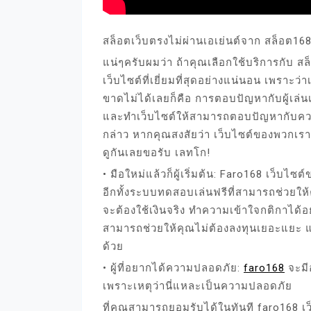
สล็อตเว็บตรงไม่ผ่านเอเย่นต์จาก สล็อต168 
แน่ๆครับผมว่า ถ้าคุณเลือกใช้บริการกับ ส
เว็บไซต์ที่เยี่ยมที่สุดอย่างแน่นอน เพราะว่าเ
ขาดไม่ได้เลยก็คือ การตอบปัญหากับผู้เล่
และทำเว็บไซต์ให้สามารถตอบปัญหากับความอย
กล่าว หากคุณสงสัยว่า เว็บไซต์ของพวกเราเ
ดูกันเลยขอรับ เลทโก!
• มือใหม่แล้วก็ผู้เริ่มต้น: Faro168 เว็บไซ
อีกทั้งระบบทดสอบเล่นฟรีที่สามารถช่วยใ
จะต้องใช้เงินจริง ทำความเข้าใจกติกาได้อ
สามารถช่วยให้คุณไม่ต้องลงทุนเยอะแยะ แล
ด้วย
• ผู้ที่อยากได้ความปลอดภัย:
faro168
จะมี
เพราะเหตุว่านี่แหละเป็นความปลอดภัย
ที่คุณสามารถยอมรับได้ในทันที faro168 เว