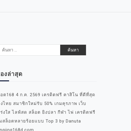
นหา
หรับ:
ื่องล่าสุด
็อต168 4 ก.ค. 2569 เครดิตฟรี คาสิโน ที่ดีที่สุด
งไทย สมาชิกใหม่รับ 50% เกมคุรภาพ เว็บ
ร่งใส ไลฟ์สด สล็อต ยิงปลา กีฬา ไพ่ เครดิตฟรี
มสล็อตหลายร้อยแบบ Top 3 by Danuta
ngjing168d.com