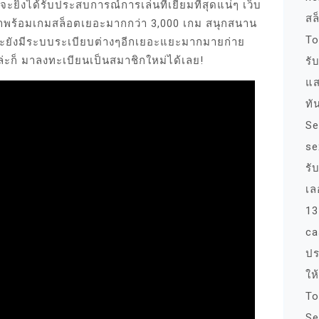
ะยิ่งได้รับประสบการณ์การเล่นที่เยี่ยมที่สุดแน่ๆ เว็บ
สล
พร้อมเกมสล็อตเยอะมากกว่า 3,000 เกม สนุกสนาน
To
และยังมีระบบระเบียบต่างๆอีกเยอะแยะมากมายก่าย
ู้ล่ะก็ มาลงทะเบียนเป็นสมาชิกใหม่ได้เลย!
รั
แส
ทั
Se
se
รั
เล
13
ca
ปร
ให
To
Se