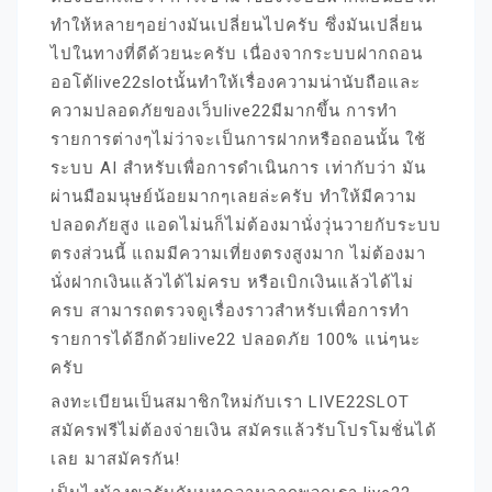
ทำให้หลายๆอย่างมันเปลี่ยนไปครับ ซึ่งมันเปลี่ยน
ไปในทางที่ดีด้วยนะครับ เนื่องจากระบบฝากถอน
ออโต้live22slotนั้นทำให้เรื่องความน่านับถือและ
ความปลอดภัยของเว็บlive22มีมากขึ้น การทำ
รายการต่างๆไม่ว่าจะเป็นการฝากหรือถอนนั้น ใช้
ระบบ AI สำหรับเพื่อการดำเนินการ เท่ากับว่า มัน
ผ่านมือมนุษย์น้อยมากๆเลยล่ะครับ ทำให้มีความ
ปลอดภัยสูง แอดไม่นก็ไม่ต้องมานั่งวุ่นวายกับระบบ
ตรงส่วนนี้ แถมมีความเที่ยงตรงสูงมาก ไม่ต้องมา
นั่งฝากเงินแล้วได้ไม่ครบ หรือเบิกเงินแล้วได้ไม่
ครบ สามารถตรวจดูเรื่องราวสำหรับเพื่อการทำ
รายการได้อีกด้วยlive22 ปลอดภัย 100% แน่ๆนะ
ครับ
ลงทะเบียนเป็นสมาชิกใหม่กับเรา LIVE22SLOT
สมัครฟรีไม่ต้องจ่ายเงิน สมัครแล้วรับโปรโมชั่นได้
เลย มาสมัครกัน!