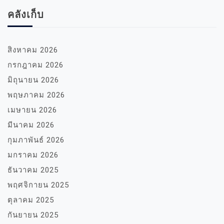
คลังเก็บ
สิงหาคม 2026
กรกฎาคม 2026
มิถุนายน 2026
พฤษภาคม 2026
เมษายน 2026
มีนาคม 2026
กุมภาพันธ์ 2026
มกราคม 2026
ธันวาคม 2025
พฤศจิกายน 2025
ตุลาคม 2025
กันยายน 2025