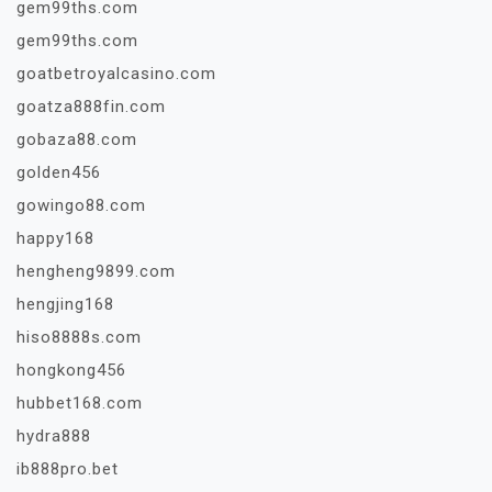
gem99ths.com
gem99ths.com
goatbetroyalcasino.com
goatza888fin.com
gobaza88.com
golden456
gowingo88.com
happy168
hengheng9899.com
hengjing168
hiso8888s.com
hongkong456
hubbet168.com
hydra888
ib888pro.bet