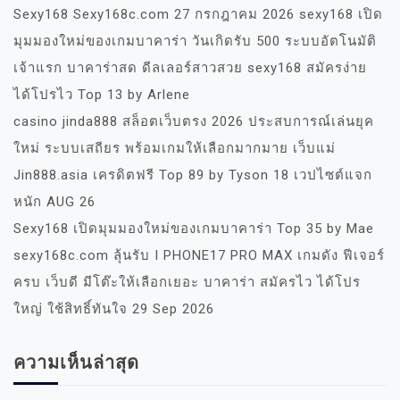
Sexy168 Sexy168c.com 27 กรกฎาคม 2026 sexy168 เปิด
มุมมองใหม่ของเกมบาคาร่า วันเกิดรับ 500 ระบบอัตโนมัติ
เจ้าแรก บาคาร่าสด ดีลเลอร์สาวสวย sexy168 สมัครง่าย
ได้โปรไว Top 13 by Arlene
casino jinda888 สล็อตเว็บตรง 2026 ประสบการณ์เล่นยุค
ใหม่ ระบบเสถียร พร้อมเกมให้เลือกมากมาย เว็บแม่
Jin888.asia เครดิตฟรี Top 89 by Tyson 18 เวปไซต์แจก
หนัก AUG 26
Sexy168 เปิดมุมมองใหม่ของเกมบาคาร่า Top 35 by Mae
sexy168c.com ลุ้นรับ I PHONE17 PRO MAX เกมดัง ฟีเจอร์
ครบ เว็บดี มีโต๊ะให้เลือกเยอะ บาคาร่า สมัครไว ได้โปร
ใหญ่ ใช้สิทธิ์ทันใจ 29 Sep 2026
ความเห็นล่าสุด