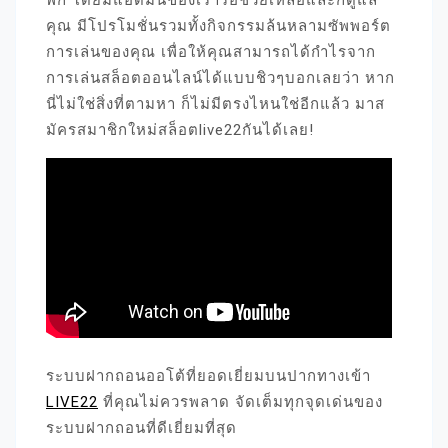
พัก โดยมีแอดมินของเรารอช่วยเหลือและก็ดูแล
คุณ มีโปรโมชั่นรวมทั้งกิจกรรมล้นหลามซัพพอร์ต
การเล่นของคุณ เพื่อให้คุณสามารถได้กำไรจาก
การเล่นสล็อตออนไลน์ได้แบบชิวๆบอกเลยว่า หาก
นี่ไม่ใช่สิ่งที่ตามหา ก็ไม่มีตรงไหนใช่อีกแล้ว มาส
มัครสมาชิกใหม่สล็อตlive22กันได้เลย!
ระบบฝากถอนออโต้ที่ยอดเยี่ยมบนปากทางเข้า
LIVE22
ที่คุณไม่ควรพลาด จัดเต็มทุกจุดเด่นของ
ระบบฝากถอนที่ดีเยี่ยมที่สุด