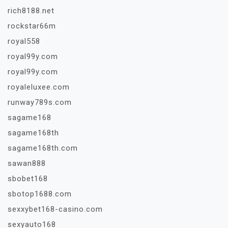
rich8188.net
rockstar66m
royal558
royal99y.com
royal99y.com
royaleluxee.com
runway789s.com
sagame168
sagame168th
sagame168th.com
sawan888
sbobet168
sbotop1688.com
sexxybet168-casino.com
sexyauto168