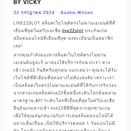
BY VICKY
22 กรกฎาคม 2024
Austin Wilson
LIVE22SLOT สล็อตเว็บไซต์ตรงไม่ผ่านเอเย่นต์ที่ดี
เยี่ยมที่สุดในทวีปเอเชีย
live22slot
ประกันเกม
สล็อตออนไลน์ที่เยี่ยมที่สุด ลงทะเบียนเป็นสมาชิก
เลย!
หากคุณกำลังมองหาสล็อตเว็บไซต์ตรงไม่ผ่าน
เอเย่นต์อยู่ล่ะก็ มาลองใช้บริการกับพวกเรา ทาง
เข้า live22 กันสิครับทุกคน บอกเลยว่า คุณจะได้รับ
เว็บไซต์ที่ดีเยี่ยมที่สุดอย่างไม่ต้องสงสัย เพราะเรา
เป็นสล็อตเว็บตรงไม่ผ่านเอเย่นต์ที่ได้รับการรับรอง
จากค่ายเกมสล็อตlive22ชั้นหนึ่งระดับโลกล้นหลาม
มาตรฐาน API ระดับโลกที่เยี่ยมที่สุดในทวีปเอเชีย
ยืนยันเกมทางเข้า live22ที่ดีที่สุดจากทุกค่ายเกม
เพื่อให้คุณสนุกสนานกับการเล่นสล็อตออนไลน์ได้
อย่างเต็มเปี่ยม เปิดให้บริการตลอด 1 วันแบบไม่มี