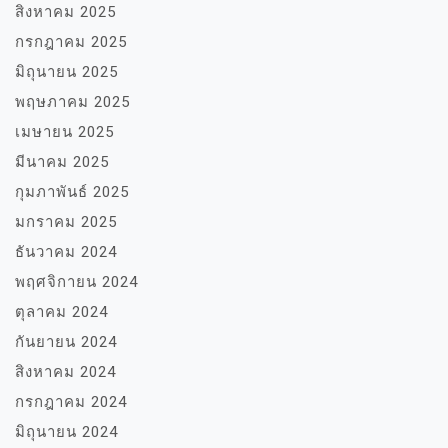
สิงหาคม 2025
กรกฎาคม 2025
มิถุนายน 2025
พฤษภาคม 2025
เมษายน 2025
มีนาคม 2025
กุมภาพันธ์ 2025
มกราคม 2025
ธันวาคม 2024
พฤศจิกายน 2024
ตุลาคม 2024
กันยายน 2024
สิงหาคม 2024
กรกฎาคม 2024
มิถุนายน 2024