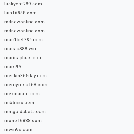
luckycat789.com
luis16888.com
m4newonline.com
m4newonline.com
mac1bet789.com
macau888.win
marinapluss.com
mars95
meekin365day.com
mercyrosa168.com
mexicanoo.com
mib555s.com
mmgoldsbets.com
mono16888.com
mwin9s.com