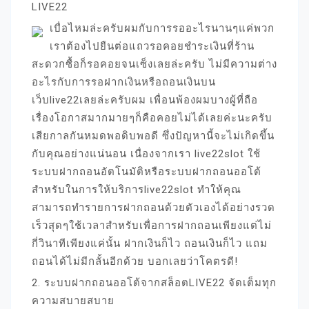
LIVE22
เบื่อไหมล่ะครับผมกับการรออะไรนานๆแค่พวก
เราต้องไปยืนต่อแถวรอคอยชำระเงินที่ร้าน
สะดวกซื้อก็รอคอยจนเซ็งเลยล่ะครับ ไม่มีความต่าง
อะไรกับการรอฝากเงินหรือถอนเงินบน
เว็บlive22เลยล่ะครับผม เพื่อนพ้องผมบางผู้ที่ถือ
เรื่องโอกาสมากมายๆก็คือคอยไม่ได้เลยค่ะนะครับ
เสียกาลกันหมดพอดิบพอดี ซึ่งปัญหานี้จะไม่เกิดขึ้น
กับคุณอย่างแน่นอน เนื่องจากเรา live22slot ใช้
ระบบฝากถอนอัตโนมัติหรือระบบฝากถอนออโต้
สำหรับในการให้บริการlive22slot ทำให้คุณ
สามารถทำรายการฝากถอนด้วยตัวเองได้อย่างรวด
เร็วสุดๆใช้เวลาสำหรับเพื่อการฝากถอนเพียงแต่ไม่
กี่วินาทีเพียงแค่นั้น ฝากเงินก็ไว ถอนเงินก็ไว แถม
ถอนได้ไม่มีกลั้นอีกด้วย บอกเลยว่าโคตรดี!
2. ระบบฝากถอนออโต้จากสล็อตLIVE22 จัดเต็มทุก
ความสบายสบาย