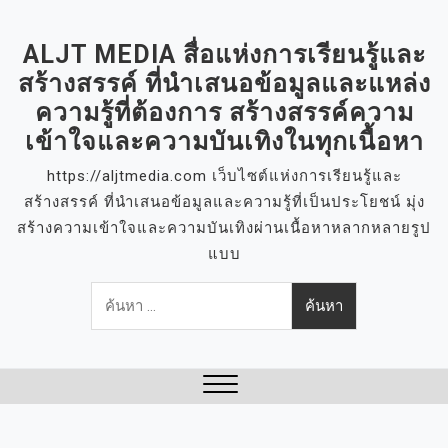
S
k
ALJT MEDIA สื่อแห่งการเรียนรู้และ
i
สร้างสรรค์ ที่นำเสนอข้อมูลและแหล่ง
p
ความรู้ที่ต้องการ สร้างสรรค์ความ
t
เข้าใจและความบันเทิงในทุกเนื้อหา
o
c
https://aljtmedia.com เว็บไซต์แห่งการเรียนรู้และ
o
สร้างสรรค์ ที่นำเสนอข้อมูลและความรู้ที่เป็นประโยชน์ มุ่ง
n
สร้างความเข้าใจและความบันเทิงผ่านเนื้อหาหลากหลายรูป
t
แบบ
e
ค้นหา
n
สำหรับ:
t
Close
Menu