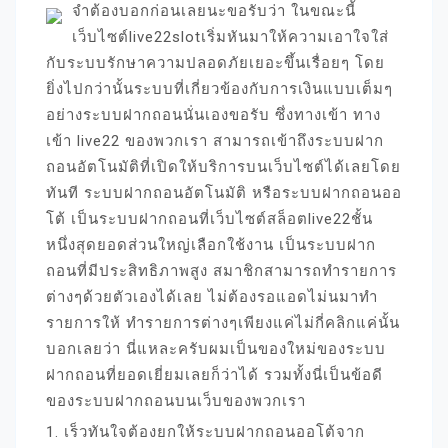
จำต้องบอกก่อนเลยนะขอรับว่า ในขณะนี้
เว็บไซต์live22slotเริ่มหันมาให้ความเอาใจใส่
กับระบบรักษาความปลอดภัยเยอะขึ้นเรื่อยๆ โดย
ยิ่งไปกว่านั้นระบบที่เกี่ยวข้องกับการเงินแบบเต็มๆ
อย่างระบบฝากถอนนั่นเองขอรับ ซึ่งทางเข้า ทาง
เข้า live22 ของพวกเรา สามารถเข้าถึงระบบฝาก
ถอนอัตโนมัติที่เปิดให้บริการบนเว็บไซต์ได้เลยโดย
ทันที ระบบฝากถอนอัตโนมัติ หรือระบบฝากถอนออ
โต้ เป็นระบบฝากถอนที่เว็บไซต์สล็อตlive22ชั้น
หนึ่งสุดยอดส่วนใหญ่เลือกใช้งาน เป็นระบบฝาก
ถอนที่มีประสิทธิภาพสูง สมาชิกสามารถทำรายการ
ต่างๆด้วยตัวเองได้เลย ไม่ต้องรอแอดไม่นมาทำ
รายการให้ ทำรายการต่างๆเพียงแค่ไม่กี่คลิกแค่นั้น
บอกเลยว่า นี่แหละครับผมเป็นของใหม่ของระบบ
ฝากถอนที่ยอดเยี่ยมเลยก็ว่าได้ รวมทั้งนี่เป็นข้อดี
ของระบบฝากถอนบนเว็บของพวกเรา
1. เร็วทันใจต้องยกให้ระบบฝากถอนออโต้จาก