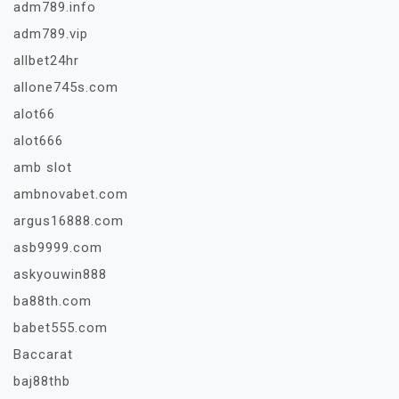
adm789.info
adm789.vip
allbet24hr
allone745s.com
alot66
alot666
amb slot
ambnovabet.com
argus16888.com
asb9999.com
askyouwin888
ba88th.com
babet555.com
Baccarat
baj88thb