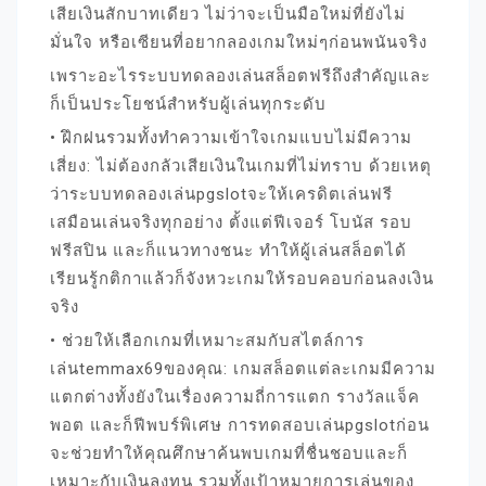
เสียเงินสักบาทเดียว ไม่ว่าจะเป็นมือใหม่ที่ยังไม่
มั่นใจ หรือเซียนที่อยากลองเกมใหม่ๆก่อนพนันจริง
เพราะอะไรระบบทดลองเล่นสล็อตฟรีถึงสำคัญและ
ก็เป็นประโยชน์สำหรับผู้เล่นทุกระดับ
• ฝึกฝนรวมทั้งทำความเข้าใจเกมแบบไม่มีความ
เสี่ยง: ไม่ต้องกลัวเสียเงินในเกมที่ไม่ทราบ ด้วยเหตุ
ว่าระบบทดลองเล่นpgslotจะให้เครดิตเล่นฟรี
เสมือนเล่นจริงทุกอย่าง ตั้งแต่ฟีเจอร์ โบนัส รอบ
ฟรีสปิน และก็แนวทางชนะ ทำให้ผู้เล่นสล็อตได้
เรียนรู้กติกาแล้วก็จังหวะเกมให้รอบคอบก่อนลงเงิน
จริง
• ช่วยให้เลือกเกมที่เหมาะสมกับสไตล์การ
เล่นtemmax69ของคุณ: เกมสล็อตแต่ละเกมมีความ
แตกต่างทั้งยังในเรื่องความถี่การแตก รางวัลแจ็ค
พอต และก็ฟีพบร์พิเศษ การทดสอบเล่นpgslotก่อน
จะช่วยทำให้คุณศึกษาค้นพบเกมที่ชื่นชอบและก็
เหมาะกับเงินลงทุน รวมทั้งเป้าหมายการเล่นของ