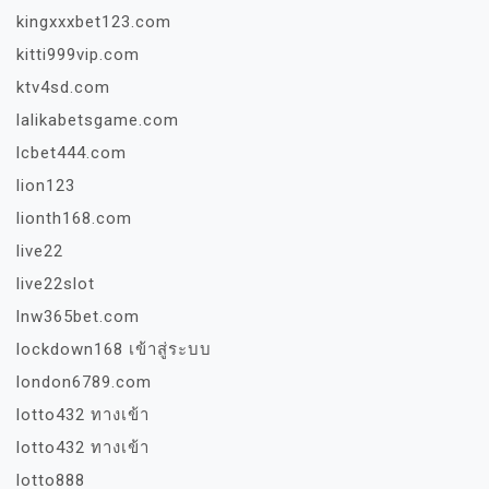
kingxxxbet123.com
kitti999vip.com
ktv4sd.com
lalikabetsgame.com
lcbet444.com
lion123
lionth168.com
live22
live22slot
lnw365bet.com
lockdown168 เข้าสู่ระบบ
london6789.com
lotto432 ทางเข้า
lotto432 ทางเข้า
lotto888