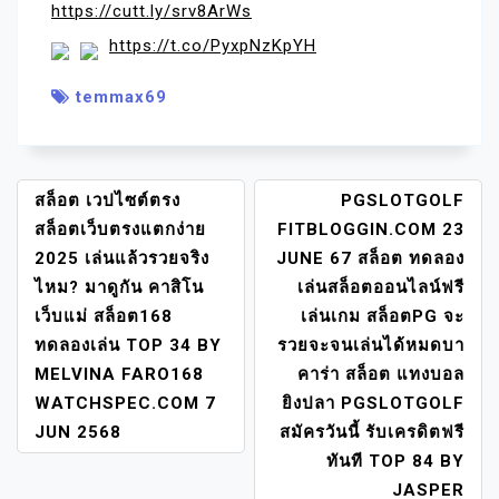
https://cutt.ly/srv8ArWs
https://t.co/PyxpNzKpYH
temmax69
แ
สล็อต เวปไซต์ตรง
PGSLOTGOLF
น
สล็อตเว็บตรงแตกง่าย
FITBLOGGIN.COM 23
ะ
2025 เล่นแล้วรวยจริง
JUNE 67 สล็อต ทดลอง
แ
ไหม? มาดูกัน คาสิโน
เล่นสล็อตออนไลน์ฟรี
น
เว็บแม่ สล็อต168
เล่นเกม สล็อตPG จะ
ว
ทดลองเล่น TOP 34 BY
รวยจะจนเล่นได้หมดบา
เ
MELVINA FARO168
คาร่า สล็อต แทงบอล
รื่
WATCHSPEC.COM 7
ยิงปลา PGSLOTGOLF
อ
JUN 2568
สมัครวันนี้ รับเครดิตฟรี
ง
ทันที TOP 84 BY
JASPER