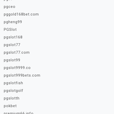
pgceo
pggold168bet.com
pgheng99
PGSlot
pgslot168
pgslot77
pgslot77.com
pgslot99
pgslot9999.co
pgslot999bets.com
pgslotfish
pgslotgolf
pgslotth
pokbet
premium66.info