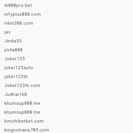
ib888pro.bet
infyplus888.com
item388.com
jav
Jinda55
jinda888
Joker123
joker123auto
joker123th
Joker123th.com
Judhai168
khumsup888.me
khumsup888.me
kimchibetbet.com
kingromans789.com