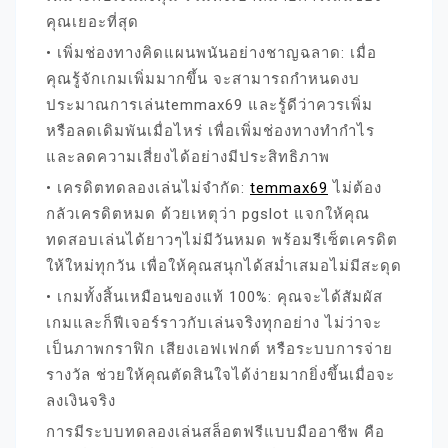
คุณเยอะที่สุด
• เพิ่มช่องทางคิดแผนพนันอย่างชาญฉลาด: เมื่อ
คุณรู้จักเกมเพิ่มมากขึ้น จะสามารถกำหนดงบ
ประมาณการเล่นtemmax69 และรู้ดีว่าควรเพิ่ม
หรือลดเดิมพันเมื่อไหร่ เพื่อเพิ่มช่องทางทำกำไร
และลดความเสี่ยงได้อย่างมีประสิทธิภาพ
• เครดิตทดลองเล่นไม่จำกัด:
temmax69
ไม่ต้อง
กลัวเครดิตหมด ด้วยเหตุว่า pgslot แจกให้คุณ
ทดสอบเล่นได้ยาวๆไม่มีวันหมด พร้อมรีเซ็ตเครดิต
ให้ใหม่ทุกวัน เพื่อให้คุณสนุกได้สม่ำเสมอไม่มีสะดุด
• เกมทั้งสิ้นเหมือนของแท้ 100%: คุณจะได้สัมผัส
เกมและก็ฟีเจอร์ราวกับเล่นจริงทุกอย่าง ไม่ว่าจะ
เป็นภาพกราฟิก เสียงเอฟเฟกต์ หรือระบบการจ่าย
รางวัล ช่วยให้คุณตัดสินใจได้ง่ายมากยิ่งขึ้นเมื่อจะ
ลงเงินจริง
การมีระบบทดลองเล่นสล็อตฟรีแบบมืออาชีพ คือ