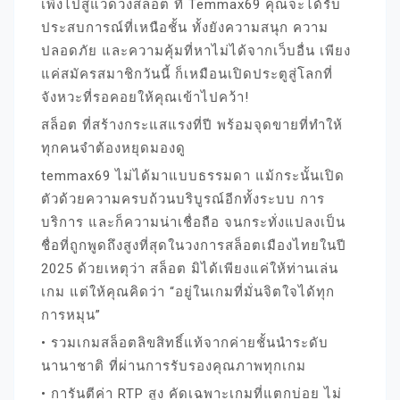
เพิ่งไปสู่แวดวงสล็อต ที่ Temmax69 คุณจะได้รับ
ประสบการณ์ที่เหนือชั้น ทั้งยังความสนุก ความ
ปลอดภัย และความคุ้มที่หาไม่ได้จากเว็บอื่น เพียง
แค่สมัครสมาชิกวันนี้ ก็เหมือนเปิดประตูสู่โลกที่
จังหวะที่รอคอยให้คุณเข้าไปคว้า!
สล็อต ที่สร้างกระแสแรงที่ปี พร้อมจุดขายที่ทำให้
ทุกคนจำต้องหยุดมองดู
temmax69 ไม่ได้มาแบบธรรมดา แม้กระนั้นเปิด
ตัวด้วยความครบถ้วนบริบูรณ์อีกทั้งระบบ การ
บริการ และก็ความน่าเชื่อถือ จนกระทั่งแปลงเป็น
ชื่อที่ถูกพูดถึงสูงที่สุดในวงการสล็อตเมืองไทยในปี
2025 ด้วยเหตุว่า สล็อต มิได้เพียงแค่ให้ท่านเล่น
เกม แต่ให้คุณคิดว่า “อยู่ในเกมที่มั่นจิตใจได้ทุก
การหมุน”
• รวมเกมสล็อตลิขสิทธิ์แท้จากค่ายชั้นนำระดับ
นานาชาติ ที่ผ่านการรับรองคุณภาพทุกเกม
• การันตีค่า RTP สูง คัดเฉพาะเกมที่แตกบ่อย ไม่