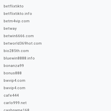
betflixtikto
betflixtikto.info
betm4vip.com
betway
betwin6666.com
betworld369hot.com
bio285th.com
bluewin8888.info
bonanza99
bonus888
bwvip4.com
bwvip4.com
cafe444
carlo999.net
cashgame168