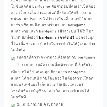
ทั้งความสนุกสนาน ความปลอดภัย และก็โปร
โมชั่นสุดคุ้ม bar4game คือคำตอบที่คุณจำเป็นต้อง
ลอง เว็บตรงไม่ผ่านเอเย่นต์ที่พร้อมให้บริการเกม
พนันนานาประการ ไม่ว่าจะเป็นสล็อต คาสิโน บา
คาร่า หรือเกมยิงปลา พร้อมระบบ bar4game
สมัคร ง่ายและก็ bar4game เข้าสู่ระบบ ได้ในไม่กี่
วินาที อีกทั้งยังมี
bar4game เครดิตฟรี
แจกจริงทุก
วี่วัน เพิ่มช่องทางสำหรับในการทำเงินให้ผู้เล่นอย่าง
ไม่จำกัด
เหตุผลที่ควรที่จะทำการเลือกเล่นกับ bar4game
1. ระบบการสมัครรวมทั้งเข้าระบบที่เร็วทันใจ
เพียงแต่ไม่กี่ขั้นตอนคุณก็สามารถ bar4game
สมัคร ได้ผ่านหน้าเว็บโดยตรง ไม่ต้องดาวน์โหลด
แอปพลิเคชันอะไรก็แล้วแต่ใช้เพียงแค่เบอร์
โทรศัพท์และบัญชีธนาคารก็สามารถเข้าเล่นได้
โดยทันที
2. เกมมากมาย ครบทุกค่าย