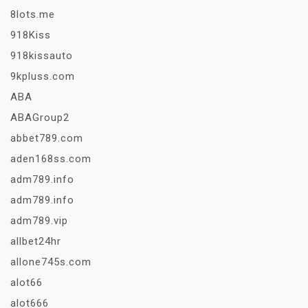
8lots.me
918Kiss
918kissauto
9kpluss.com
ABA
ABAGroup2
abbet789.com
aden168ss.com
adm789.info
adm789.info
adm789.vip
allbet24hr
allone745s.com
alot66
alot666