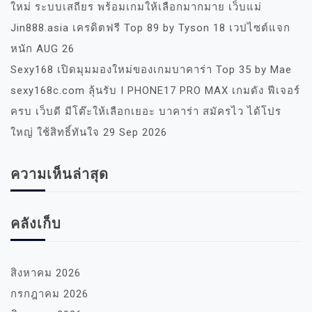
ใหม่ ระบบเสถียร พร้อมเกมให้เลือกมากมาย เว็บแม่
Jin888.asia เครดิตฟรี Top 89 by Tyson 18 เวปไซต์แจก
หนัก AUG 26
Sexy168 เปิดมุมมองใหม่ของเกมบาคาร่า Top 35 by Mae
sexy168c.com ลุ้นรับ I PHONE17 PRO MAX เกมดัง ฟีเจอร์
ครบ เว็บดี มีโต๊ะให้เลือกเยอะ บาคาร่า สมัครไว ได้โปร
ใหญ่ ใช้สิทธิ์ทันใจ 29 Sep 2026
ความเห็นล่าสุด
คลังเก็บ
สิงหาคม 2026
กรกฎาคม 2026