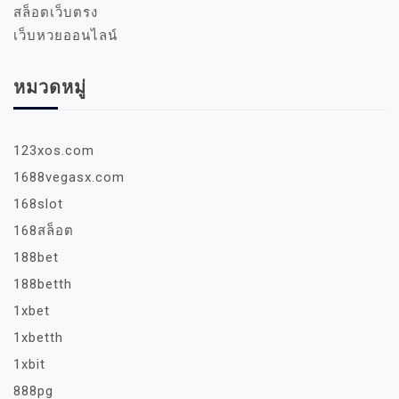
สล็อตเว็บตรง
เว็บหวยออนไลน์
หมวดหมู่
123xos.com
1688vegasx.com
168slot
168สล็อต
188bet
188betth
1xbet
1xbetth
1xbit
888pg