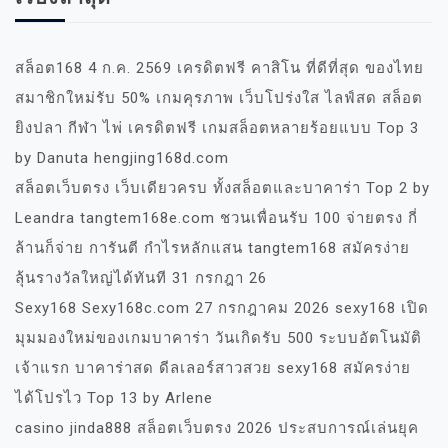
สล็อต168 4 ก.ค. 2569 เครดิตฟรี คาสิโน ที่ดีที่สุด ของไทย
สมาชิกใหม่รับ 50% เกมคุรภาพ เว็บโปร่งใส ไลฟ์สด สล็อต
ยิงปลา กีฬา ไพ่ เครดิตฟรี เกมสล็อตหลายร้อยแบบ Top 3
by Danuta hengjing168d.com
สล็อตเว็บตรง เว็บเดียวครบ ทั้งสล็อตและบาคาร่า Top 2 by
Leandra tangtem168e.com ชวนเพื่อนรับ 100 จ่ายตรง กี่
ล้านก็จ่าย การันตี กำไรหลักแสน tangtem168 สมัครง่าย
ลุ้นรางวัลใหญ่ได้ทันที 31 กรกฎา 26
Sexy168 Sexy168c.com 27 กรกฎาคม 2026 sexy168 เปิด
มุมมองใหม่ของเกมบาคาร่า วันเกิดรับ 500 ระบบอัตโนมัติ
เจ้าแรก บาคาร่าสด ดีลเลอร์สาวสวย sexy168 สมัครง่าย
ได้โปรไว Top 13 by Arlene
casino jinda888 สล็อตเว็บตรง 2026 ประสบการณ์เล่นยุค