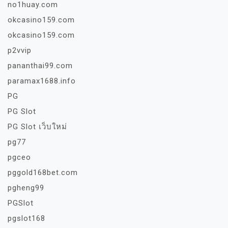
no1huay.com
okcasino159.com
okcasino159.com
p2vvip
pananthai99.com
paramax1688.info
PG
PG Slot
PG Slot เว็บใหม่
pg77
pgceo
pggold168bet.com
pgheng99
PGSlot
pgslot168