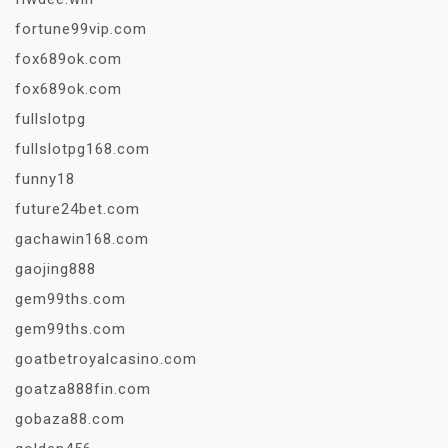
fortune99vip.com
fox689ok.com
fox689ok.com
fullslotpg
fullslotpg168.com
funny18
future24bet.com
gachawin168.com
gaojing888
gem99ths.com
gem99ths.com
goatbetroyalcasino.com
goatza888fin.com
gobaza88.com