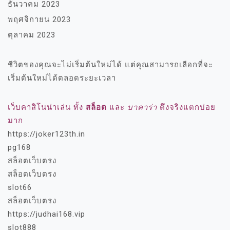
ธันวาคม 2023
พฤศจิกายน 2023
ตุลาคม 2023
ชีวิตของคุณจะไม่เริ่มต้นใหม่ได้ แต่คุณสามารถเลือกที่จะ
เริ่มต้นใหม่ได้ตลอดระยะเวลา
เว็บคาสิโนน่าเล่น ทั้ง
สล็อต
และ
บาคาร่า
ตึงจริงแตกบ่อย
มาก
https://joker123th.in
pg168
สล็อตเว็บตรง
สล็อตเว็บตรง
slot66
สล็อตเว็บตรง
https://judhai168.vip
slot888