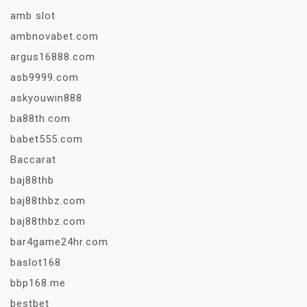
amb slot
ambnovabet.com
argus16888.com
asb9999.com
askyouwin888
ba88th.com
babet555.com
Baccarat
baj88thb
baj88thbz.com
baj88thbz.com
bar4game24hr.com
baslot168
bbp168.me
bestbet