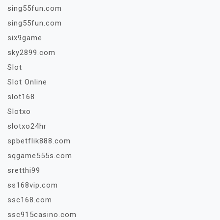
sing55fun.com
sing55fun.com
six9game
sky2899.com
Slot
Slot Online
slot168
Slotxo
slotxo24hr
spbetflik888.com
sqgame555s.com
sretthi99
ss168vip.com
ssc168.com
ssc915casino.com