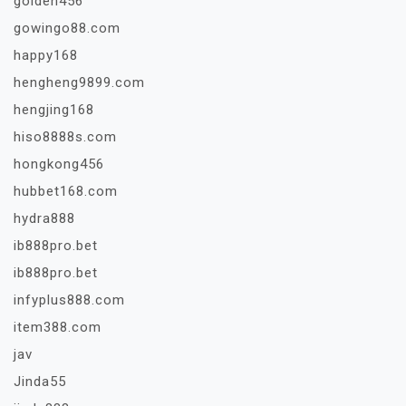
golden456
gowingo88.com
happy168
hengheng9899.com
hengjing168
hiso8888s.com
hongkong456
hubbet168.com
hydra888
ib888pro.bet
ib888pro.bet
infyplus888.com
item388.com
jav
Jinda55