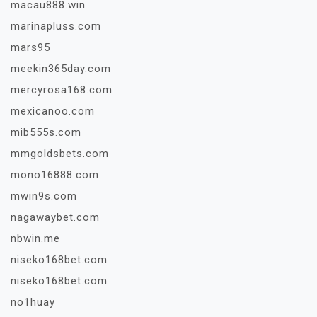
macau888.win
marinapluss.com
mars95
meekin365day.com
mercyrosa168.com
mexicanoo.com
mib555s.com
mmgoldsbets.com
mono16888.com
mwin9s.com
nagawaybet.com
nbwin.me
niseko168bet.com
niseko168bet.com
no1huay