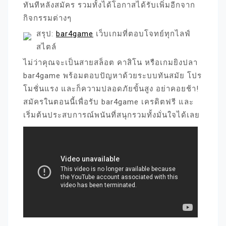
ทันทีหลังสมัคร รวมทั้งได้โอกาสได้รับเพิ่มอีกจาก
กิจกรรมต่างๆ
สรุป:
bar4game
เว็บเกมที่ตอบโจทย์ทุกไลฟ์
สไตล์
ไม่ว่าคุณจะเป็นสายสล็อต คาสิโน หรือเกมยิงปลา
bar4game พร้อมตอบปัญหาด้วยระบบทันสมัย โปร
โมชั่นแรง และก็ความปลอดภัยขั้นสูง อย่าคอยช้า!
สมัครในตอนนี้เพื่อรับ bar4game เครดิตฟรี และ
เริ่มต้นประสบการณ์พนันที่สนุกรวมทั้งมั่นใจได้เลย