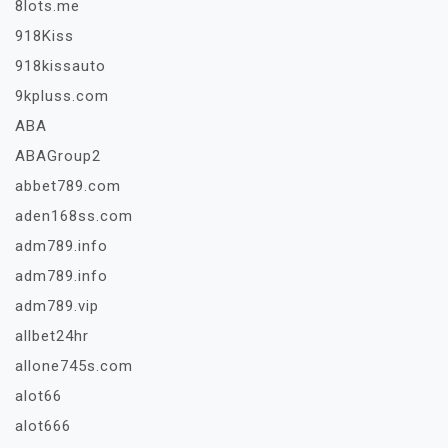
8lots.me
918Kiss
918kissauto
9kpluss.com
ABA
ABAGroup2
abbet789.com
aden168ss.com
adm789.info
adm789.info
adm789.vip
allbet24hr
allone745s.com
alot66
alot666