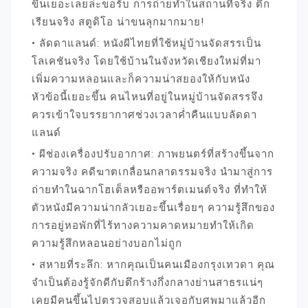
ขึ้นเยอะเลยล่ะขอรับ การถ่ายทำในสถานที่จริง ตึก
เรียนจริง สตูดิโอ น่าขนลุกมากมาย!
• ลัดดาแลนด์: หนังผีไทยที่ใช้หมู่บ้านจัดสรรเป็น
โลเคชันจริง โดยใช้บ้านในจังหวัดเชียงใหม่ที่มา
เพิ่มความหลอนและก็ความน่าสยองให้กับหนัง
หัวข้อนี้เยอะขึ้น คนไหนที่อยู่ในหมู่บ้านจัดสรรจึง
ควรเข้าใจบรรยากาศช่วงเวลาค่ำคืนแบบลัดดา
แลนด์
• ผีช่องเครื่องปรับอากาศ: ภาพยนตร์ที่สร้างขึ้นจาก
ความจริง คดีฆาตเกลื่อนกลาดรรมจริง นำมาสู่การ
ถ่ายทำในฉากโฮเต็ลหรืออพาร์ตเมนต์จริง ที่ทำให้
ตัวหนังมีความน่ากลัวเยอะขึ้นเรื่อยๆ ความรู้สึกของ
การอยู่หอพักที่ไร้ทางความคาดหมายทำให้เกิด
ความรู้สึกหลอนอย่างบอกไม่ถูก
• สหายที่ระลึก: หากคุณเป็นคนเมืองกรุงเทวดา คุณ
จำเป็นต้องรู้จักดีกับตึกร้างกึ่งกลางย่านสาธรแน่ๆ
เคยมีคนขึ้นไปตรวจสอบแล้วเจอกับศพมาแล้วอีก