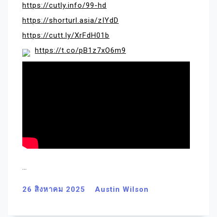
https://cutly.info/99-hd
https://shorturl.asia/zIYdD
https://cutt.ly/XrFdH01b
https://t.co/pB1z7xO6m9
…
26 สิงหาคม 2025
Austin Wilson