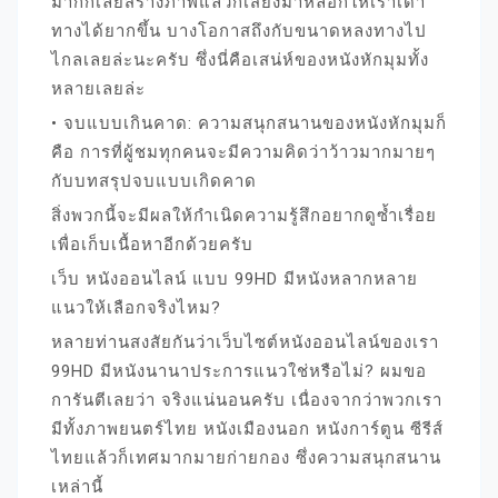
มากก็เลยสร้างภาพแล้วก็เสียงมาหลอกให้เราเดา
ทางได้ยากขึ้น บางโอกาสถึงกับขนาดหลงทางไป
ไกลเลยล่ะนะครับ ซึ่งนี่คือเสน่ห์ของหนังหักมุมทั้ง
หลายเลยล่ะ
• จบแบบเกินคาด: ความสนุกสนานของหนังหักมุมก็
คือ การที่ผู้ชมทุกคนจะมีความคิดว่าว้าวมากมายๆ
กับบทสรุปจบแบบเกิดคาด
สิ่งพวกนี้จะมีผลให้กำเนิดความรู้สึกอยากดูซ้ำเรื่อย
เพื่อเก็บเนื้อหาอีกด้วยครับ
เว็บ หนังออนไลน์ แบบ 99HD มีหนังหลากหลาย
แนวให้เลือกจริงไหม?
หลายท่านสงสัยกันว่าเว็บไซต์หนังออนไลน์ของเรา
99HD มีหนังนานาประการแนวใช่หรือไม่? ผมขอ
การันตีเลยว่า จริงแน่นอนครับ เนื่องจากว่าพวกเรา
มีทั้งภาพยนตร์ไทย หนังเมืองนอก หนังการ์ตูน ซีรีส์
ไทยแล้วก็เทศมากมายก่ายกอง ซึ่งความสนุกสนาน
เหล่านี้