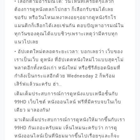
• เลือกตามอารมณ์ได้: วันไหนที่เครียดๆแล้วก็
ต้องการดูหนังตลกโปกฮา ก็เลือกรับชมได้เลย
ขอรับ หรือวันไหนเหงาหงอยๆอยากดูหนังรักโร
แมนติกก็เลือกได้เลยเช่นกัน ตอบปัญหาอารมณ์ใน
ทุกวันของคุณได้แบบชิวๆเพราะเหตุว่ามีครบทุก
แนวไปเลย
• อัปเดตใหม่ตลอดระยะเวลา: บอกเลยว่า เว็บของ
เราเป็นเว็บ ดูหนัง ที่อัปเดตหนังใหม่ไวแบบสุดๆไม่
พลาดอีกทั้งหนังเก่า หนังใหม่ หรือซีรีส์ยอดนิยมที่
กำลังเป็นกระแสอีกด้วย Wednesday 2 ก็พร้อม
เสิร์ฟแล้วนะครับ ฮ่า…
เติมเต็มประสบการณ์การดูหนังแบบเหนือชั้นกับ
99HD เว็บไซต์ หนังออนไลน์ ฟรีที่มีครบจบในเว็บ
เดียว มาลองกัน!
มาเติมเต็มประสบการณ์การดูหนังให้มากขึ้นกับเรา
99HD กันเถอะครับผม เห็นไหมนะครับว่า การดู
หนังออนไลน์เป็นที่นิยมมากขึ้นไปเรื่อยๆและก็จะ