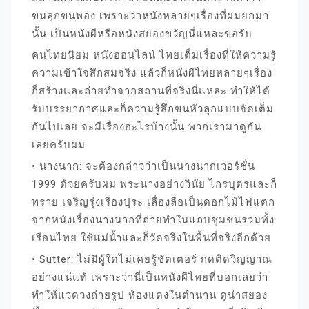
ขนลุกขนพอง เพราะว่าหนังหลายๆเรื่องที่ผมยกมา
นั้น เป็นหนังผีหรือหนังสยองขวัญนี่แหละขอรับ
คนไทยนิยม หนังออนไลน์ ไทยเต็มเรื่องที่ให้ความรู้
ความเข้าใจสึกสมจริง แล้วก็หนังผีไทยหลายๆเรื่อง
ก็สร้างและถ่ายทำจากสถานที่จริงนี่แหละ ทำให้ได้
รับบรรยากาศและก็ความรู้สึกขนหัวลุกแบบจัดเต็ม
กันไปเลย จะมีเรื่องอะไรบ้างนั้น พวกเรามาดูกัน
เลยครับผม
• นางนาก: จะต้องกล่าวว่าเป็นนางนากเวอร์ชั่น
1999 ด้วยครับผม พระนางอย่างวินัย ไกรบุตรและก็
ทราย เจริญรุ่งเรืองปุระ เลื่องลือเป็นดอกไม้ไฟแตก
จากหนังเรื่องนางนากที่ถ่ายทำในแถบชุมชนรวมทั้ง
เรือนไทย ใช้แม่น้ำและก็วัดจริงในพื้นที่จริงอีกด้วย
• Sutter: ไม่มีผู้ใดไม่เคยรู้ชัตเตอร์ กดติดวิญญาณ
อย่างแน่แท้ เพราะว่านี่เป็นหนังผีไทยที่บอกเลยว่า
ทำให้แวดวงถ่ายรูป ห้องแดงในตำนาน ดูน่าสยอง