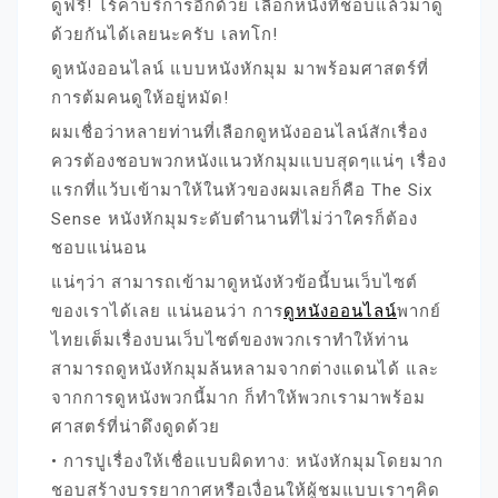
ดูฟรี! ไร้ค่าบริการอีกด้วย เลือกหนังที่ชอบแล้วมาดู
ด้วยกันได้เลยนะครับ เลทโก!
ดูหนังออนไลน์ แบบหนังหักมุม มาพร้อมศาสตร์ที่
การต้มคนดูให้อยู่หมัด!
ผมเชื่อว่าหลายท่านที่เลือกดูหนังออนไลน์สักเรื่อง
ควรต้องชอบพวกหนังแนวหักมุมแบบสุดๆแน่ๆ เรื่อง
แรกที่แว้บเข้ามาให้ในหัวของผมเลยก็คือ The Six
Sense หนังหักมุมระดับตำนานที่ไม่ว่าใครก็ต้อง
ชอบแน่นอน
แน่ๆว่า สามารถเข้ามาดูหนังหัวข้อนี้บนเว็บไซต์
ของเราได้เลย แน่นอนว่า การ
ดูหนังออนไลน์
พากย์
ไทยเต็มเรื่องบนเว็บไซต์ของพวกเราทำให้ท่าน
สามารถดูหนังหักมุมล้นหลามจากต่างแดนได้ และ
จากการดูหนังพวกนี้มาก ก็ทำให้พวกเรามาพร้อม
ศาสตร์ที่น่าดึงดูดด้วย
• การปูเรื่องให้เชื่อแบบผิดทาง: หนังหักมุมโดยมาก
ชอบสร้างบรรยากาศหรือเงื่อนให้ผู้ชมแบบเราๆคิด