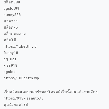
สล็อต888
pgslot99
pussy888
บาคาร่า
สล็อตxo
สล็อตทดลอง
คลิปโป๊
https://1xbetth.vip
funny18
pg slot
kiss918
pgslot
https://188betth.vip
เว็บสล็อตและบาคาร่าของโครตดีเว็บนี้เล่นแล้วรวยจัดๆ
https://918kissauto.tv
ดูหนังออนไลน์