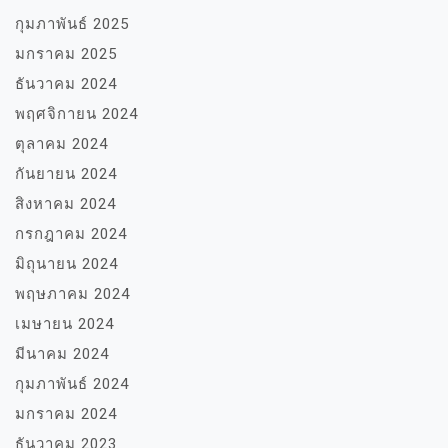
กุมภาพันธ์ 2025
มกราคม 2025
ธันวาคม 2024
พฤศจิกายน 2024
ตุลาคม 2024
กันยายน 2024
สิงหาคม 2024
กรกฎาคม 2024
มิถุนายน 2024
พฤษภาคม 2024
เมษายน 2024
มีนาคม 2024
กุมภาพันธ์ 2024
มกราคม 2024
ธันวาคม 2023