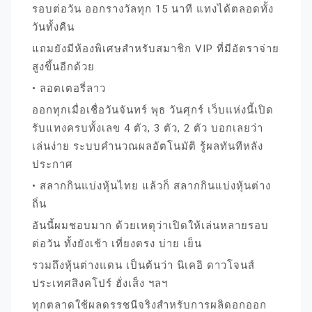
รอบต่อวัน ออกรางวัลทุก 15 นาที แทงได้ตลอดทั้ง
วันทั้งคืน
แถมยังมีห้องพิเศษสำหรับสมาชิก VIP ที่มีอัตราจ่าย
สูงขึ้นอีกด้วย
• ลอตเตอรี่ลาว
ออกทุกเมื่อเชื่อวันจันทร์ พุธ วันศุกร์ เว็บแห่งนี้เปิด
รับแทงครบทั้งเลข 4 ตัว, 3 ตัว, 2 ตัว บอกเลยว่า
เล่นง่าย ระบบคำนวณผลอัตโนมัติ รู้ผลทันทีหลัง
ประกาศ
• สลากกินแบ่งหุ้นไทย แล้วก็ สลากกินแบ่งหุ้นต่าง
ถิ่น
อันนี้ผมชอบมาก ด้วยเหตุว่าเปิดให้เล่นหลายรอบ
ต่อวัน ทั้งยังเช้า เที่ยงตรง บ่าย เย็น
รวมถึงหุ้นต่างแดน เป็นต้นว่า นิเคอิ ดาวโจนส์
ประเทศสิงคโปร์ ฮั่งเส็ง ฯลฯ
ทุกตลาดใช้ผลดรรชนีจริงสำหรับการผลิดอกออก