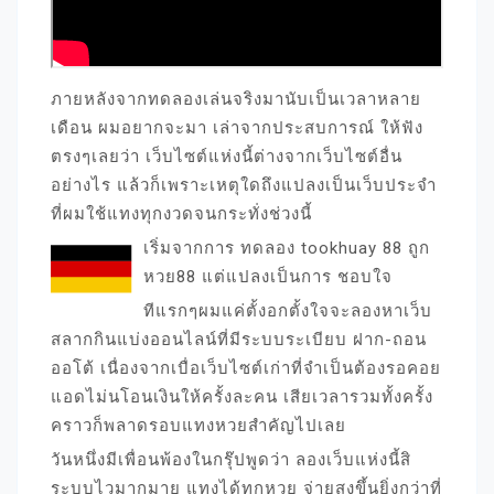
ภายหลังจากทดลองเล่นจริงมานับเป็นเวลาหลาย
เดือน ผมอยากจะมา เล่าจากประสบการณ์ ให้ฟัง
ตรงๆเลยว่า เว็บไซต์แห่งนี้ต่างจากเว็บไซต์อื่น
อย่างไร แล้วก็เพราะเหตุใดถึงแปลงเป็นเว็บประจำ
ที่ผมใช้แทงทุกงวดจนกระทั่งช่วงนี้
เริ่มจากการ ทดลอง tookhuay 88 ถูก
หวย88 แต่แปลงเป็นการ ชอบใจ
ทีแรกๆผมแค่ตั้งอกตั้งใจจะลองหาเว็บ
สลากกินแบ่งออนไลน์ที่มีระบบระเบียบ ฝาก-ถอน
ออโต้ เนื่องจากเบื่อเว็บไซต์เก่าที่จำเป็นต้องรอคอย
แอดไม่นโอนเงินให้ครั้งละคน เสียเวลารวมทั้งครั้ง
คราวก็พลาดรอบแทงหวยสำคัญไปเลย
วันหนึ่งมีเพื่อนพ้องในกรุ๊ปพูดว่า ลองเว็บแห่งนี้สิ
ระบบไวมากมาย แทงได้ทุกหวย จ่ายสูงขึ้นยิ่งกว่าที่