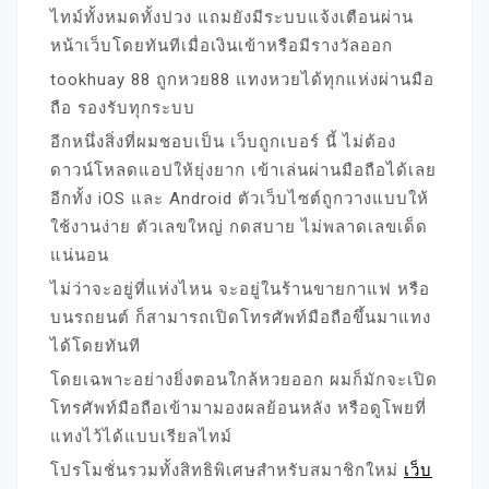
ไทม์ทั้งหมดทั้งปวง แถมยังมีระบบแจ้งเตือนผ่าน
หน้าเว็บโดยทันทีเมื่อเงินเข้าหรือมีรางวัลออก
tookhuay 88 ถูกหวย88 แทงหวยได้ทุกแห่งผ่านมือ
ถือ รองรับทุกระบบ
อีกหนึ่งสิ่งที่ผมชอบเป็น เว็บถูกเบอร์ นี้ ไม่ต้อง
ดาวน์โหลดแอปให้ยุ่งยาก เข้าเล่นผ่านมือถือได้เลย
อีกทั้ง iOS และ Android ตัวเว็บไซต์ถูกวางแบบให้
ใช้งานง่าย ตัวเลขใหญ่ กดสบาย ไม่พลาดเลขเด็ด
แน่นอน
ไม่ว่าจะอยู่ที่แห่งไหน จะอยู่ในร้านขายกาแฟ หรือ
บนรถยนต์ ก็สามารถเปิดโทรศัพท์มือถือขึ้นมาแทง
ได้โดยทันที
โดยเฉพาะอย่างยิ่งตอนใกล้หวยออก ผมก็มักจะเปิด
โทรศัพท์มือถือเข้ามามองผลย้อนหลัง หรือดูโพยที่
แทงไว้ได้แบบเรียลไทม์
โปรโมชั่นรวมทั้งสิทธิพิเศษสำหรับสมาชิกใหม่
เว็บ