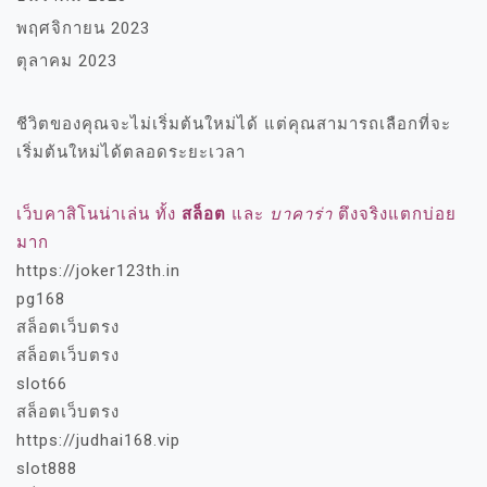
พฤศจิกายน 2023
ตุลาคม 2023
ชีวิตของคุณจะไม่เริ่มต้นใหม่ได้ แต่คุณสามารถเลือกที่จะ
เริ่มต้นใหม่ได้ตลอดระยะเวลา
เว็บคาสิโนน่าเล่น ทั้ง
สล็อต
และ
บาคาร่า
ตึงจริงแตกบ่อย
มาก
https://joker123th.in
pg168
สล็อตเว็บตรง
สล็อตเว็บตรง
slot66
สล็อตเว็บตรง
https://judhai168.vip
slot888