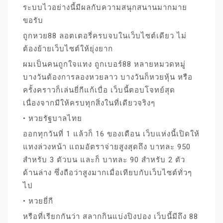
ระบบไวอย่างนี้มีผลกับความสนุกสนานมากมาย
ขอรับ
ถูกหวย88 ลอตเตอรี่ครบจบในเว็บไซต์เดียว ไม่
ต้องย้ายเว็บไซต์ให้ยุ่งยาก
ผมเป็นคนถูกใจแทง ถูกเบอร์88 หลายหมวดหมู่
บางวันต้องการลองหวยลาว บางวันก็หวยหุ้น หรือ
ครั้งคราวก็เล่นยี่กีแก้เบื่อ เว็บนี้ตอบโจทย์สุด
เนื่องจากมีให้ครบทุกสิ่งในที่เดียวจริงๆ
• หวยรัฐบาลไทย
ออกทุกวันที่ 1 แล้วก็ 16 ของเดือน เว็บแห่งนี้เปิดให้
แทงล่วงหน้า แถมอัตราจ่ายสูงสุดถึง บาทละ 950
สำหรับ 3 ตัวบน และก็ บาทละ 90 สำหรับ 2 ตัว
ด้านล่าง ซึ่งถือว่าสูงมากเมื่อเทียบกับเว็บไซต์ทั่วๆ
ไป
• หวยยี่กี
หรือที่เรียกกันว่า สลากกินแบ่งปิงปอง เว็บนี้มีถึง 88