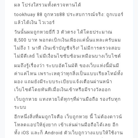
ผล โปร่งใสรวมทั้งตรวจทานได้
tookhuay 88 ถูกหวย88 ประสบการณ์จริง: ถูกเบอร์
แล้วได้เงิน ไวเวอร์
วันนั้นผมถูกหวยยี่กี 3 ตัวตรง ได้โดยประมาณ
8,500 บาท พอกดเบิกเงินเพียงแค่นั้นแหละครับผม
ไม่ถึง 1 นาที เงินเข้าบัญชีจริง! ไม่มีการตรวจสอบ
ไม่มีดีเลย์ ไม่มีเงื่อนไขซับซ้อนเหมือนบางเว็บไซต์
ผมถึงรู้เรื่องว่า ระบบอัตโนมัติ ของเว็บแห่งนี้มันมี
ค่าแค่ไหน เพราะเหตุว่าทุกสิ่งเป็นแบบเรียลไทม์ทั้ง
ผอง แถมยังมีระบบระเบียบแจ้งเตือนผ่านหน้า
เว็บไซต์โดยทันทีเมื่อเงินเข้าหรือมีรางวัลออก
เว็บถูกหวย แทงหวยได้ทุกๆที่ผ่านมือถือ รองรับทุก
ระบบ
อีกหนึ่งสิ่งที่ผมถูกใจคือ เว็บถูกหวย นี้ ไม่ต้องดาวน์
โหลดแอปให้ยุ่งยาก เข้าเล่นผ่านมือถือได้เลย อีก
ทั้ง iOS และก็ Android ตัวเว็บถูกวางแบบให้ใช้งาน