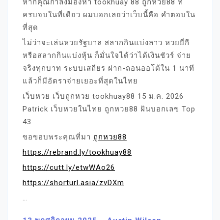
หากคุณกำลังมองหา tookhuay 88 ถูกหวย88 ที่
ครบจบในที่เดียว ผมบอกเลยว่าเว็บนี้คือ คำตอบใน
ที่สุด
ไม่ว่าจะเล่นหวยรัฐบาล สลากกินแบ่งลาว หวยยี่กี
หรือสลากกินแบ่งหุ้น ก็มั่นใจได้ว่าได้เงินชัวร์ จ่าย
จริงทุกบาท ระบบเสถียร ฝาก-ถอนออโต้ใน 1 นาที
แล้วก็มีอัตราจ่ายเยอะที่สุดในไทย
เว็บหวย เว็บถูกหวย tookhuay88 15 ม.ค. 2026
Patrick เว็บหวยในไทย ถูกหวย88 ฝันบอกเลข Top
43
ขอขอบพระคุณที่มา
ถูกหวย88
https://rebrand.ly/tookhuay88
https://cutt.ly/etwWAo26
https://shorturl.asia/zvDXm
…