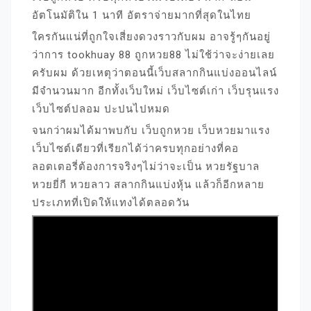
อัตโนมัติใน 1 นาที อัตราจ่ายมากที่สุดในไทย
ใครกันแน่ที่ถูกใจเสี่ยงดวงราวกับผม อาจรู้ๆกันอยู่
ว่าการ tookhuay 88 ถูกหวย88 ไม่ใช้ว่าจะง่ายเลย
ครับผม ด้วยเหตุว่าตอนนี้เว็บสลากกินแบ่งออนไลน์
มีจำนวนมาก อีกทั้งเว็บใหม่ เว็บไซต์เก่า เว็บรุนแรง
เว็บไซต์ปลอม ปะปนไปหมด
จนกว่าผมได้มาพบกับ เว็บถูกหวย เว็บหวยมาแรง
เว็บไซต์เดียวที่เรียกได้ว่าครบทุกอย่างที่คอ
ลอตเตอรี่ต้องการจริงๆไม่ว่าจะเป็น หวยรัฐบาล
หวยยี่กี หวยลาว สลากกินแบ่งหุ้น แล้วก็อีกหลาย
ประเภทที่เปิดให้แทงได้ตลอดวัน