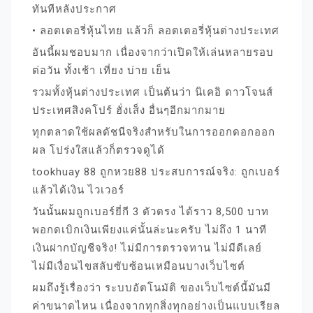
ทันทีหลังประกาศ
• ลอตเตอรี่หุ้นไทย แล้วก็ ลอตเตอรี่หุ้นต่างประเทศ
อันนี้ผมชอบมาก เนื่องจากว่าเปิดให้เล่นหลายรอบ
ต่อวัน ทั้งเช้า เที่ยง บ่าย เย็น
รวมทั้งหุ้นต่างประเทศ เป็นต้นว่า นิเคอิ ดาวโจนส์
ประเทศสิงคโปร์ ฮั่งเส็ง อื่นๆอีกมากมาย
ทุกตลาดใช้ผลดัชนีจริงสำหรับในการออกดอกออก
ผล โปร่งใสแล้วก็ตรวจดูได้
tookhuay 88 ถูกหวย88 ประสบการณ์จริง: ถูกเบอร์
แล้วได้เงิน ไวเวอร์
วันนั้นผมถูกเบอร์ยี่กี 3 ตัวตรง ได้ราว 8,500 บาท
พอกดเบิกเงินเพียงแค่นั้นล่ะนะครับ ไม่ถึง 1 นาที
เงินฝากบัญชีจริง! ไม่มีการตรวจทาน ไม่มีดีเลย์
ไม่มีเงื่อนไขสลับซับซ้อนเหมือนบางเว็บไซต์
ผมถึงรู้เรื่องว่า ระบบอัตโนมัติ ของเว็บไซต์นี้มันมี
ค่าขนาดไหน เนื่องจากทุกสิ่งทุกอย่างเป็นแบบเรียล