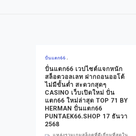
ปั่นแตก66
ปั่นแตก66 เวปไซต์แจกหนัก
สล็อตวอลเลท ฝากถอนออโต้
ไม่มีขั้นต่ำ สะดวกสุดๆ
CASINO เว็บเปิดใหม่ ปั่น
แตก66 ใหม่ล่าสุด TOP 71 BY
HERMAN ปั่นแตก66
PUNTAEK66.SHOP 17 ธันวา
2568
แหล่งรวมเกมสล็อตที่ดีเยี่ยมที่สุดใน