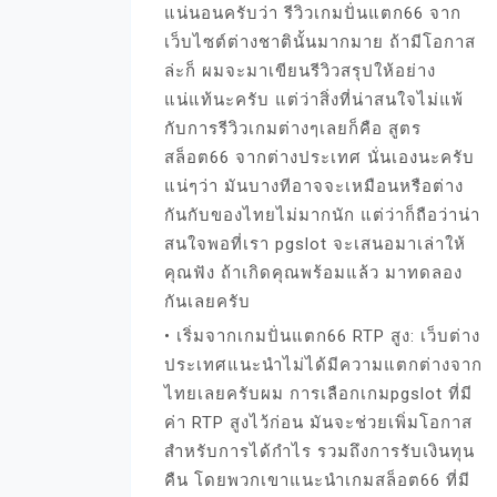
แน่นอนครับว่า รีวิวเกมปั่นแตก66 จาก
เว็บไซต์ต่างชาตินั้นมากมาย ถ้ามีโอกาส
ล่ะก็ ผมจะมาเขียนรีวิวสรุปให้อย่าง
แน่แท้นะครับ แต่ว่าสิ่งที่น่าสนใจไม่แพ้
กับการรีวิวเกมต่างๆเลยก็คือ สูตร
สล็อต66 จากต่างประเทศ นั่นเองนะครับ
แน่ๆว่า มันบางทีอาจจะเหมือนหรือต่าง
กันกับของไทยไม่มากนัก แต่ว่าก็ถือว่าน่า
สนใจพอที่เรา pgslot จะเสนอมาเล่าให้
คุณฟัง ถ้าเกิดคุณพร้อมแล้ว มาทดลอง
กันเลยครับ
• เริ่มจากเกมปั่นแตก66 RTP สูง: เว็บต่าง
ประเทศแนะนำไม่ได้มีความแตกต่างจาก
ไทยเลยครับผม การเลือกเกมpgslot ที่มี
ค่า RTP สูงไว้ก่อน มันจะช่วยเพิ่มโอกาส
สำหรับการได้กำไร รวมถึงการรับเงินทุน
คืน โดยพวกเขาแนะนำเกมสล็อต66 ที่มี