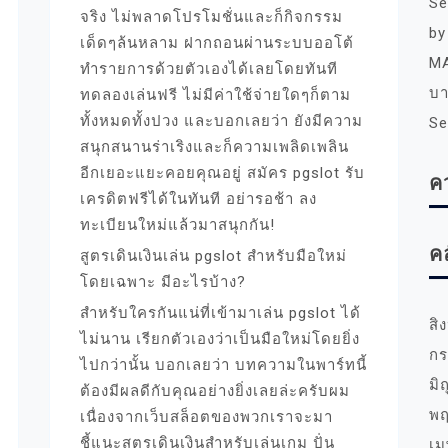
Se
จริง ไม่พลาดโปรโมชั่นและก็กิจกรรม
by
เด็ดๆล้นหลาม ฝากถอนผ่านระบบออโต้
MA
ทำรายการด้วยตัวเองได้เลยโดยทันที
บา
ทดลองเล่นฟรี ไม่มีค่าใช้จ่ายใดๆก็ตาม
ทั้งหมดทั้งปวง และบอกเลยว่า ยังมีความ
Se
สนุกสนานร่าเริงและก็ความเพลิดเพลิน
อีกเยอะแยะคอยคุณอยู่ สมัคร pgslot รับ
ค
เครดิตฟรีได้ในทันที อย่ารอช้า ลง
ทะเบียนใหม่แล้วมาสนุกกัน!
คล
สูตรเดินเงินเล่น pgslot สำหรับมือใหม่
โดยเฉพาะ มีอะไรบ้าง?
สำหรับใครกันแน่ที่เข้ามาเล่น pgslot ได้
สิ
ไม่นาน เรียกตัวเองว่าเป็นมือใหม่โดยยิ่ง
กร
ไปกว่านั้น บอกเลยว่า บทความในพาร์ทนี้
มิ
ต้องมีผลดีกับคุณอย่างยิ่งเลยล่ะครับผม
พ
เนื่องจากเว็บสล็อตของพวกเราจะมา
ชี้แนะสูตรเดินเงินสำหรับเล่นเกม ปั่น
เม