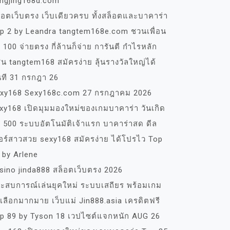
ngjing168d.com
็อตเว็บตรง เว็บเดียวครบ ทั้งสล็อตและบาคาร่า
p 2 by Leandra tangtem168e.com ชวนเพื่อน
บ 100 จ่ายตรง กี่ล้านก็จ่าย การันตี กำไรหลัก
น tangtem168 สมัครง่าย ลุ้นรางวัลใหญ่ได้
นที 31 กรกฎา 26
xy168 Sexy168c.com 27 กรกฎาคม 2026
xy168 เปิดมุมมองใหม่ของเกมบาคาร่า วันเกิด
บ 500 ระบบอัตโนมัติเจ้าแรก บาคาร่าสด ดีล
อร์สาวสวย sexy168 สมัครง่าย ได้โปรไว Top
 by Arlene
sino jinda888 สล็อตเว็บตรง 2026
ะสบการณ์เล่นยุคใหม่ ระบบเสถียร พร้อมเกม
้เลือกมากมาย เว็บแม่ Jin888.asia เครดิตฟรี
p 89 by Tyson 18 เวปไซต์แจกหนัก AUG 26