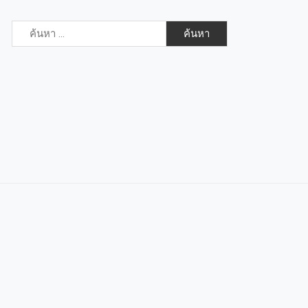
ค้นหา
สำหรับ: