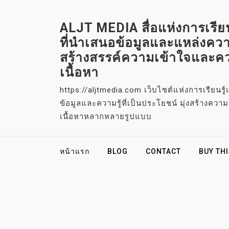
S
k
ALJT MEDIA สื่อแห่งการเรียน
i
ที่นำเสนอข้อมูลและแหล่งความ
p
สร้างสรรค์ความเข้าใจและคว
t
เนื้อหา
o
c
https://aljtmedia.com เว็บไซต์แห่งการเรียนรู
o
ข้อมูลและความรู้ที่เป็นประโยชน์ มุ่งสร้างคว
n
เนื้อหาหลากหลายรูปแบบ
t
e
หน้าแรก
BLOG
CONTACT
BUY TH
n
t