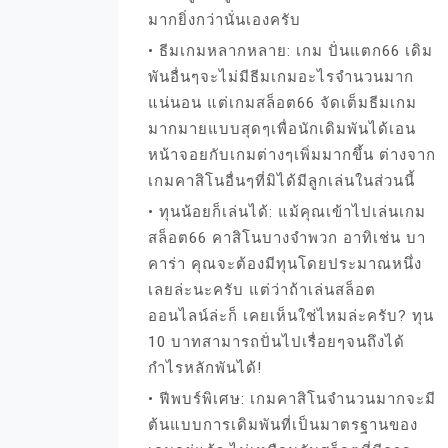
มากยิ่งกว่านั่นเองครับ
• ธีมเกมหลากหลาย: เกม ปั่นแตก66 เดิม
พันอื่นๆจะไม่มีธีมเกมอะไรจำนวนมาก
แน่นอน แต่เกมสล็อต66 จัดเต็มธีมเกม
มากมายแบบสุดๆเพื่อนักเดิมพันได้เอน
หน้าจอยกับเกมต่างๆเพิ่มมากขึ้น ต่างจาก
เกมคาสิโนอื่นๆที่มิได้มีลูกเล่นในส่วนนี้
• ทุนน้อยก็เล่นได้: แม้คุณเข้าไปเล่นเกม
สล็อต66 คาสิโนบางจำพวก อาทิเช่น บา
คาร่า คุณจะต้องมีทุนโดยประมาณหนึ่ง
เลยล่ะนะครับ แต่ว่าถ้าเล่นสล็อต
ออนไลน์ล่ะก็ เคยเห็นใช่ไหมล่ะครับ? ทุน
10 บาทสามารถปั่นไปเรื่อยๆจนถึงได้
กำไรหลักพันได้!
• ฟีพบร์พิเศษ: เกมคาสิโนจำนวนมากจะมี
ต้นแบบการเดิมพันที่เป็นมาตรฐานของ