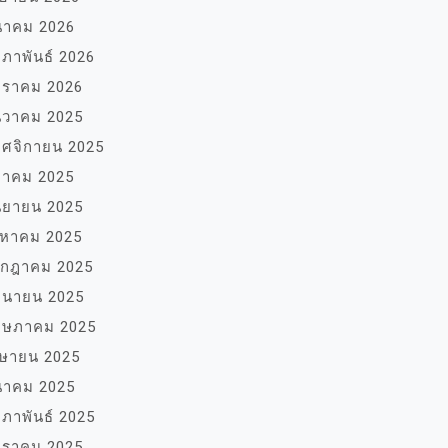
นาคม 2026
มภาพันธ์ 2026
ราคม 2026
นวาคม 2025
ศจิกายน 2025
ลาคม 2025
นยายน 2025
งหาคม 2025
กฎาคม 2025
ถุนายน 2025
ฤษภาคม 2025
ษายน 2025
นาคม 2025
มภาพันธ์ 2025
ราคม 2025