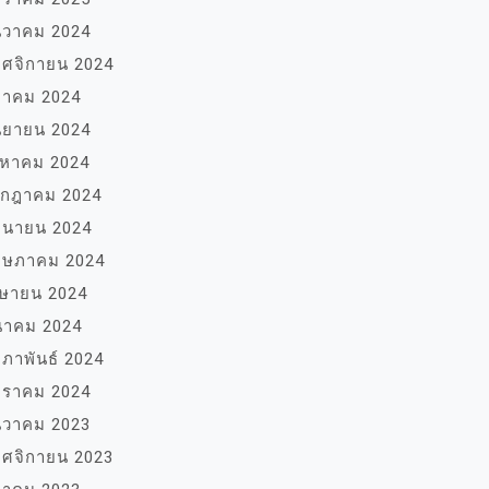
นวาคม 2024
ศจิกายน 2024
ลาคม 2024
นยายน 2024
งหาคม 2024
กฎาคม 2024
ถุนายน 2024
ฤษภาคม 2024
ษายน 2024
นาคม 2024
มภาพันธ์ 2024
ราคม 2024
นวาคม 2023
ศจิกายน 2023