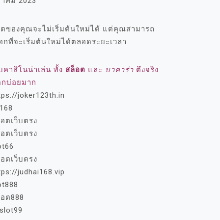
ลาคม 2023
วิตของคุณจะไม่เริ่มต้นใหม่ได้ แต่คุณสามารถ
ือกที่จะเริ่มต้นใหม่ได้ตลอดระยะเวลา
็บคาสิโนน่าเล่น ทั้ง
สล็อต
และ
บาคาร่า
ตึงจริง
กบ่อยมาก
tps://joker123th.in
168
็อตเว็บตรง
็อตเว็บตรง
ot66
็อตเว็บตรง
tps://judhai168.vip
ot888
็อต888
slot99