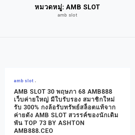
หมวดหมู่:
AMB SLOT
amb slot
amb slot
AMB SLOT 30 พฤษภา 68 AMB888
เว็บค่ายใหญ่ มีใบรับรอง สมาชิกใหม่
รับ 300% กงล้อรับทรัพย์สล็อตแท้จาก
ค่ายดัง AMB SLOT สวรรค์ของนักเดิม
พัน TOP 73 BY ASHTON
AMB888.CEO