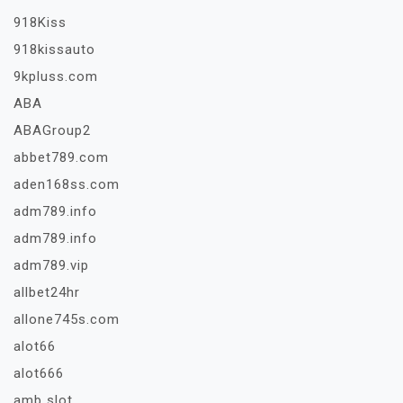
918Kiss
918kissauto
9kpluss.com
ABA
ABAGroup2
abbet789.com
aden168ss.com
adm789.info
adm789.info
adm789.vip
allbet24hr
allone745s.com
alot66
alot666
amb slot