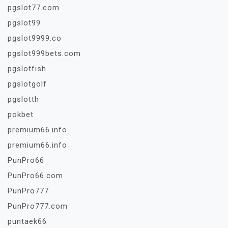
pgslot77.com
pgslot99
pgslot9999.co
pgslot999bets.com
pgslotfish
pgslotgolf
pgslotth
pokbet
premium66.info
premium66.info
PunPro66
PunPro66.com
PunPro777
PunPro777.com
puntaek66