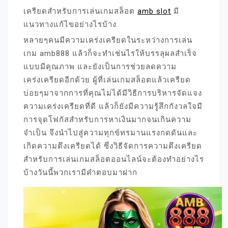
เครียดสำหรับการเล่นเกมสล็อต
amb slot
มี
แนวทางแก้ไขอย่างไรบ้าง
หลายๆคนมีความเคร่งเครียดในระหว่างการเล่น
เกม amb888 แล้วก็จะทำเช่นไรให้บรรลุผลสำเร็จ
แบบมีคุณภาพ และยังเป็นการช่วยลดความ
เคร่งเครียดอีกด้วย ผู้ที่เล่นเกมสล็อตแล้วเครียด
บ่อยๆมาจากการที่คุณไม่ได้มีวิธีการบริหารจัดแจง
ความเคร่งเครียดที่ดี แล้วก็ยังมีความรู้สึกกังวลใจมี
การจุดโฟกัสสำหรับการหาเงินมากจนเกินความ
จำเป็น จึงนำไปสู่ความทุกข์ทรมานแรงกดดันและ
เกิดความตึงเครียดได้ ซึ่งวิธีจัดการความตึงเครียด
สำหรับการเล่นเกมสล็อตออนไลน์จะต้องทำอย่างไร
บ้างวันนี้พวกเรามีคำตอบมาฝาก