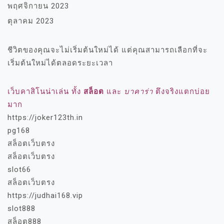
พฤศจิกายน 2023
ตุลาคม 2023
ชีวิตของคุณจะไม่เริ่มต้นใหม่ได้ แต่คุณสามารถเลือกที่จะ
เริ่มต้นใหม่ได้ตลอดระยะเวลา
เว็บคาสิโนน่าเล่น ทั้ง
สล็อต
และ
บาคาร่า
ตึงจริงแตกบ่อย
มาก
https://joker123th.in
pg168
สล็อตเว็บตรง
สล็อตเว็บตรง
slot66
สล็อตเว็บตรง
https://judhai168.vip
slot888
สล็อต888