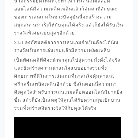
นวัตกรรมยุคใหม่ที่จะทำให้การเล่นเกมสล็อต
ออนไลน์มีความเพลิดเพลินแล้วก็คุ้มค่าที่ลักษณะ
ของการเล่นเกมในช่วงปัจจุบันนี้จะสร้างความ
สนุกสนานร่าเริงให้กับคุณได้จริง แล้วก็ยังได้รับเงิน
รางวัลพิเศษแบบสุดๆอีกด้วย
2.แปลงทัศนคติจากการเล่นเกมจำเป็นต้องได้เงิน
รางวัลเป็นการเล่นเกมแล้วมีความเพลิดเพลิน
เป็นทัศนคติที่ดีจะนำพาคุณไปสู่ความมั่งคั่งได้จริง
และยังสร้างความน่าสนใจแบบอย่างรวมทั้ง
ศักยภาพที่ดีในการเล่นเกมที่น่าสนใจคุ้มค่าและ
ครึกครื้นเพลิดเพลินอีกด้วย ซึ่งในตอนนี้ความน่า
ดึงดูดใจสำหรับการเล่นเกมสล็อตออนไลน์มีมากยิ่ง
ขึ้น แล้วก็ยังเป็นเหตุให้คุณได้รับความสุขเบิกบาน
รวมทั้งสร้างเงินรางวัลให้กับคุณได้จริง