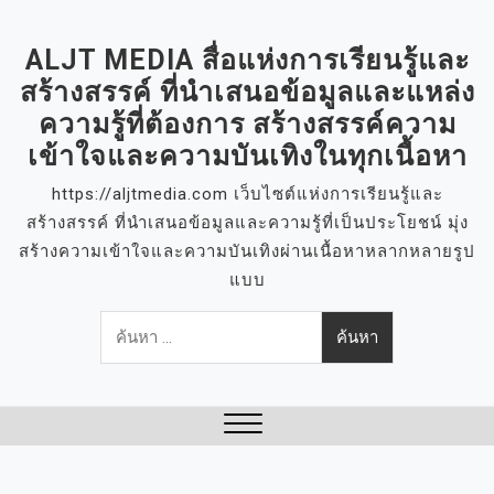
S
k
ALJT MEDIA สื่อแห่งการเรียนรู้และ
i
สร้างสรรค์ ที่นำเสนอข้อมูลและแหล่ง
p
ความรู้ที่ต้องการ สร้างสรรค์ความ
t
เข้าใจและความบันเทิงในทุกเนื้อหา
o
c
https://aljtmedia.com เว็บไซต์แห่งการเรียนรู้และ
o
สร้างสรรค์ ที่นำเสนอข้อมูลและความรู้ที่เป็นประโยชน์ มุ่ง
n
สร้างความเข้าใจและความบันเทิงผ่านเนื้อหาหลากหลายรูป
t
แบบ
e
ค้นหา
n
สำหรับ:
t
Close
Menu