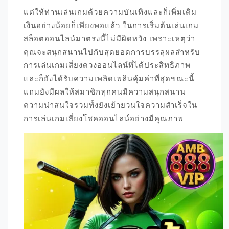
แต่ให้ท่านเล่นเกมด้วยความบันเทิงและก็เพิ่มเติม
เงินอย่างน้อยก็เพียงพอแล้ว ในการเริ่มต้นเล่นเกม
สล็อตออนไลน์มาตรงนี้ไม่มีผิดหวัง เพราะเหตุว่า
คุณจะสนุกสนานไปกับสุดยอดการบรรลุผลสำหรับ
การเล่นเกมเสี่ยงดวงออนไลน์ที่ได้ประสิทธิภาพ
และก็ยังได้รับความเพลิดเพลินคุ้มค่าที่สุดขณะนี้
แถมยังมีผลให้สมาชิกทุกคนมีความสนุกสนาน
ความน่าสนใจรวมทั้งยังเย้ายวนใจความสำเร็จใน
การเล่นเกมเสี่ยงโชคออนไลน์อย่างมีคุณภาพ