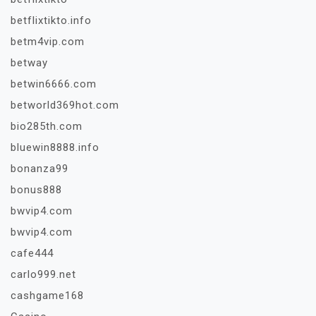
betflixtikto.info
betm4vip.com
betway
betwin6666.com
betworld369hot.com
bio285th.com
bluewin8888.info
bonanza99
bonus888
bwvip4.com
bwvip4.com
cafe444
carlo999.net
cashgame168