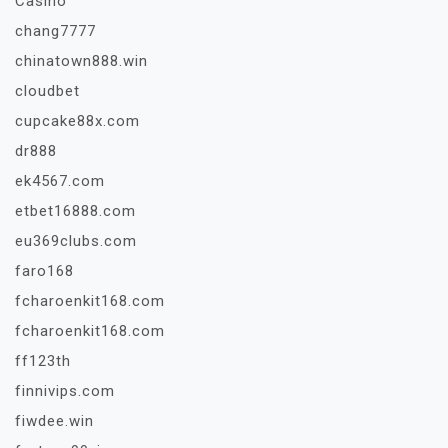
Casino
chang7777
chinatown888.win
cloudbet
cupcake88x.com
dr888
ek4567.com
etbet16888.com
eu369clubs.com
faro168
fcharoenkit168.com
fcharoenkit168.com
ff123th
finnivips.com
fiwdee.win