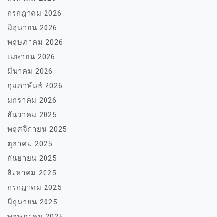
กรกฎาคม 2026
มิถุนายน 2026
พฤษภาคม 2026
เมษายน 2026
มีนาคม 2026
กุมภาพันธ์ 2026
มกราคม 2026
ธันวาคม 2025
พฤศจิกายน 2025
ตุลาคม 2025
กันยายน 2025
สิงหาคม 2025
กรกฎาคม 2025
มิถุนายน 2025
พฤษภาคม 2025