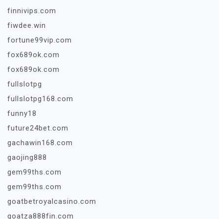
finnivips.com
fiwdee.win
fortune99vip.com
fox689ok.com
fox689ok.com
fullslotpg
fullslotpg168.com
funny18
future24bet.com
gachawin168.com
gaojing888
gem99ths.com
gem99ths.com
goatbetroyalcasino.com
goatza888fin.com