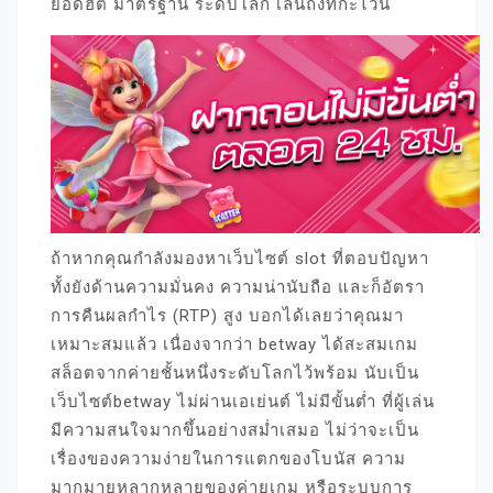
ยอดฮิต มาตรฐาน ระดับโลก เล่นถึงที่กะไว้นี่
ถ้าหากคุณกำลังมองหาเว็บไซต์ slot ที่ตอบปัญหา
ทั้งยังด้านความมั่นคง ความน่านับถือ และก็อัตรา
การคืนผลกำไร (RTP) สูง บอกได้เลยว่าคุณมา
เหมาะสมแล้ว เนื่องจากว่า betway ได้สะสมเกม
สล็อตจากค่ายชั้นหนึ่งระดับโลกไว้พร้อม นับเป็น
เว็บไซต์betway ไม่ผ่านเอเย่นต์ ไม่มีขั้นต่ำ ที่ผู้เล่น
มีความสนใจมากขึ้นอย่างสม่ำเสมอ ไม่ว่าจะเป็น
เรื่องของความง่ายในการแตกของโบนัส ความ
มากมายหลากหลายของค่ายเกม หรือระบบการ