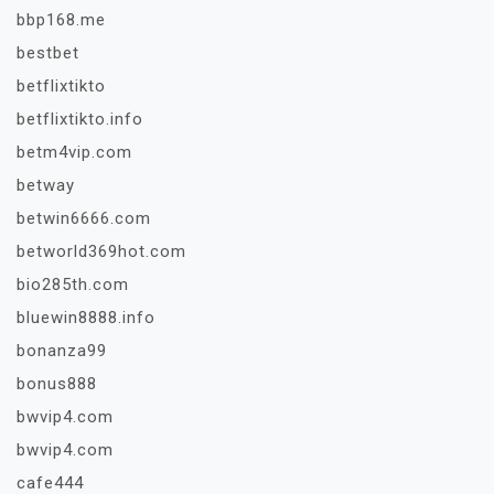
bbp168.me
bestbet
betflixtikto
betflixtikto.info
betm4vip.com
betway
betwin6666.com
betworld369hot.com
bio285th.com
bluewin8888.info
bonanza99
bonus888
bwvip4.com
bwvip4.com
cafe444