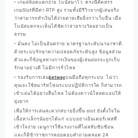
• เกมสล็อตแตกง่าย โบนัสมาไว: ตรงนี้คัดสรร
เกมSlotที่มีค่า RTP สูง รวมทั้งมีรีวิวจากผู้เล่นจริง
ว่าสามารถทำเงินได้ง่ายดายเสียยิ่งกว่าเว็บอื่น เมื่อ
โบนัสแตกจะเห็นได้ชัดว่าจ่ายรางวัลอย่างเป็น
ธรรม
• มั่นคง ไม่เป็นอันตราย มาตรฐานระดับนานาชาติ:
ด้วยระบบรักษาความปลอดภัยระดับสูง ข้อมูลส่วน
ตัวและก็ข้อมูลทางการเงินของผู้เล่นslotจะถูกเก็บ
รักษาอย่างดี ไม่มีการรั่วไหล
• รองรับการเล่น
betway
บนมือถือทุกระบบ: ไม่ว่า
คุณจะใช้สมาร์ทโฟนระบบปฏิบัติการใด ก็สามารถ
เข้าเล่นได้อย่างลื่นไหล ไม่ต้องดาวน์โหลดแอปให้
ยุ่งยาก
เพื่อให้การเล่นสะดวกสบายยิ่งขึ้น slot ยังตั้งใจใน
เนื้อหาเล็กๆน้อยๆได้แก่ แบบอย่างอินเตอร์เฟสที่
เข้าใจง่าย เมนูการใช้แรงงานที่ไม่สลับซับซ้อน
และก็มีข้าราชการคอยตอบคำถามตลอด 24