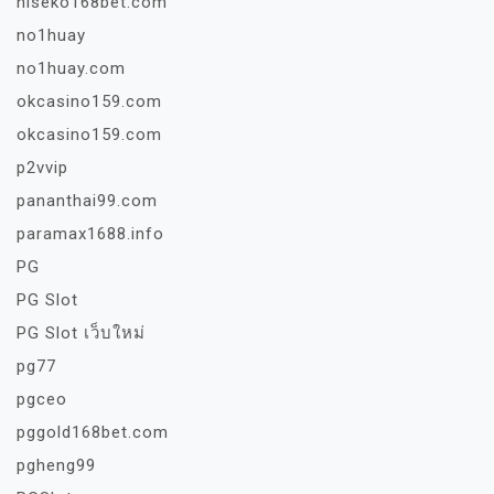
niseko168bet.com
no1huay
no1huay.com
okcasino159.com
okcasino159.com
p2vvip
pananthai99.com
paramax1688.info
PG
PG Slot
PG Slot เว็บใหม่
pg77
pgceo
pggold168bet.com
pgheng99