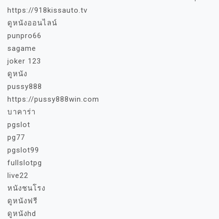
https://918kissauto.tv
ดูหนังออนไลน์
punpro66
sagame
joker 123
ดูหนัง
pussy888
https://pussy888win.com
บาคาร่า
pgslot
pg77
pgslot99
fullslotpg
live22
หนังชนโรง
ดูหนังฟรี
ดูหนังhd