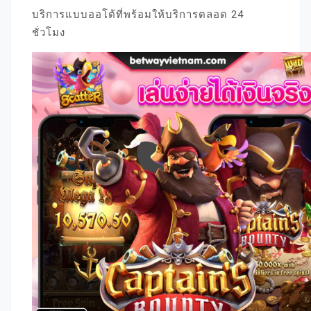
บริการแบบออโต้ที่พร้อมให้บริการตลอด 24
ชั่วโมง