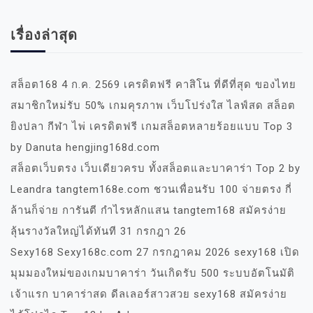
เรื่องล่าสุด
สล็อต168 4 ก.ค. 2569 เครดิตฟรี คาสิโน ที่ดีที่สุด ของไทย
สมาชิกใหม่รับ 50% เกมคุรภาพ เว็บโปร่งใส ไลฟ์สด สล็อต
ยิงปลา กีฬา ไพ่ เครดิตฟรี เกมสล็อตหลายร้อยแบบ Top 3
by Danuta hengjing168d.com
สล็อตเว็บตรง เว็บเดียวครบ ทั้งสล็อตและบาคาร่า Top 2 by
Leandra tangtem168e.com ชวนเพื่อนรับ 100 จ่ายตรง กี่
ล้านก็จ่าย การันตี กำไรหลักแสน tangtem168 สมัครง่าย
ลุ้นรางวัลใหญ่ได้ทันที 31 กรกฎา 26
Sexy168 Sexy168c.com 27 กรกฎาคม 2026 sexy168 เปิด
มุมมองใหม่ของเกมบาคาร่า วันเกิดรับ 500 ระบบอัตโนมัติ
เจ้าแรก บาคาร่าสด ดีลเลอร์สาวสวย sexy168 สมัครง่าย