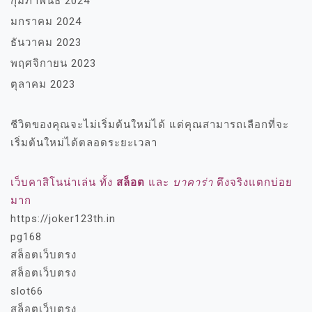
กุมภาพันธ์ 2024
มกราคม 2024
ธันวาคม 2023
พฤศจิกายน 2023
ตุลาคม 2023
ชีวิตของคุณจะไม่เริ่มต้นใหม่ได้ แต่คุณสามารถเลือกที่จะ
เริ่มต้นใหม่ได้ตลอดระยะเวลา
เว็บคาสิโนน่าเล่น ทั้ง
สล็อต
และ
บาคาร่า
ตึงจริงแตกบ่อย
มาก
https://joker123th.in
pg168
สล็อตเว็บตรง
สล็อตเว็บตรง
slot66
สล็อตเว็บตรง