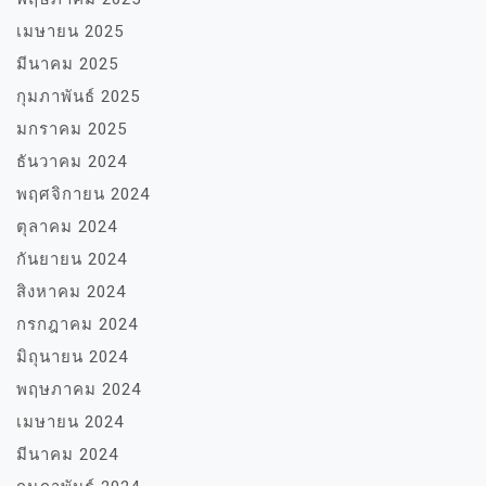
เมษายน 2025
มีนาคม 2025
กุมภาพันธ์ 2025
มกราคม 2025
ธันวาคม 2024
พฤศจิกายน 2024
ตุลาคม 2024
กันยายน 2024
สิงหาคม 2024
กรกฎาคม 2024
มิถุนายน 2024
พฤษภาคม 2024
เมษายน 2024
มีนาคม 2024