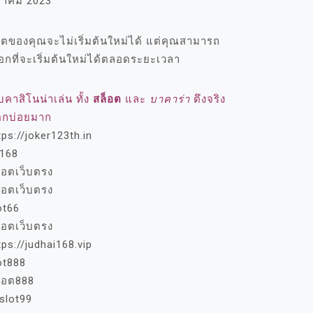
ลาคม 2023
วิตของคุณจะไม่เริ่มต้นใหม่ได้ แต่คุณสามารถ
ือกที่จะเริ่มต้นใหม่ได้ตลอดระยะเวลา
็บคาสิโนน่าเล่น ทั้ง
สล็อต
และ
บาคาร่า
ตึงจริง
กบ่อยมาก
tps://joker123th.in
168
็อตเว็บตรง
็อตเว็บตรง
ot66
็อตเว็บตรง
tps://judhai168.vip
ot888
็อต888
slot99