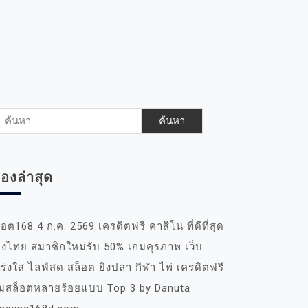
นหา
หรับ:
ื่องล่าสุด
็อต168 4 ก.ค. 2569 เครดิตฟรี คาสิโน ที่ดีที่สุด
งไทย สมาชิกใหม่รับ 50% เกมคุรภาพ เว็บ
ร่งใส ไลฟ์สด สล็อต ยิงปลา กีฬา ไพ่ เครดิตฟรี
มสล็อตหลายร้อยแบบ Top 3 by Danuta