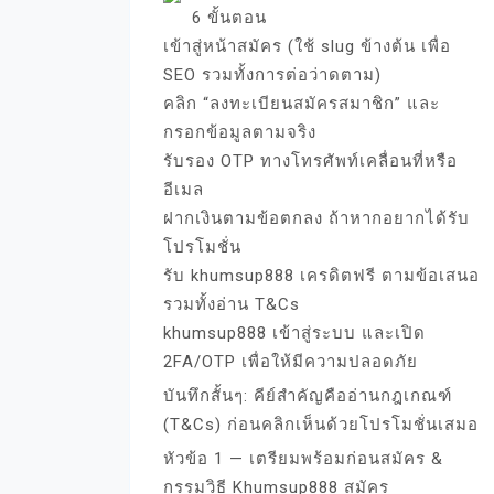
6 ขั้นตอน
เข้าสู่หน้าสมัคร (ใช้ slug ข้างต้น เพื่อ
SEO รวมทั้งการต่อว่าดตาม)
คลิก “ลงทะเบียนสมัครสมาชิก” และ
กรอกข้อมูลตามจริง
รับรอง OTP ทางโทรศัพท์เคลื่อนที่หรือ
อีเมล
ฝากเงินตามข้อตกลง ถ้าหากอยากได้รับ
โปรโมชั่น
รับ khumsup888 เครดิตฟรี ตามข้อเสนอ
รวมทั้งอ่าน T&Cs
khumsup888 เข้าสู่ระบบ และเปิด
2FA/OTP เพื่อให้มีความปลอดภัย
บันทึกสั้นๆ: คีย์สำคัญคืออ่านกฎเกณฑ์
(T&Cs) ก่อนคลิกเห็นด้วยโปรโมชั่นเสมอ
หัวข้อ 1 — เตรียมพร้อมก่อนสมัคร &
กรรมวิธี Khumsup888 สมัคร