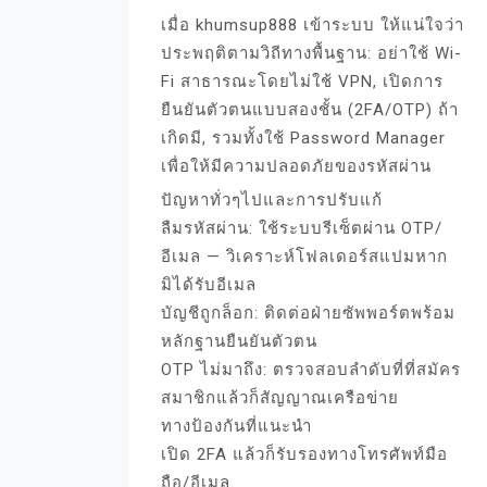
เมื่อ khumsup888 เข้าระบบ ให้แน่ใจว่า
ประพฤติตามวิถีทางพื้นฐาน: อย่าใช้ Wi-
Fi สาธารณะโดยไม่ใช้ VPN, เปิดการ
ยืนยันตัวตนแบบสองชั้น (2FA/OTP) ถ้า
เกิดมี, รวมทั้งใช้ Password Manager
เพื่อให้มีความปลอดภัยของรหัสผ่าน
ปัญหาทั่วๆไปและการปรับแก้
ลืมรหัสผ่าน: ใช้ระบบรีเซ็ตผ่าน OTP/
อีเมล — วิเคราะห์โฟลเดอร์สแปมหาก
มิได้รับอีเมล
บัญชีถูกล็อก: ติดต่อฝ่ายซัพพอร์ตพร้อม
หลักฐานยืนยันตัวตน
OTP ไม่มาถึง: ตรวจสอบลำดับที่ที่สมัคร
สมาชิกแล้วก็สัญญาณเครือข่าย
ทางป้องกันที่แนะนำ
เปิด 2FA แล้วก็รับรองทางโทรศัพท์มือ
ถือ/อีเมล