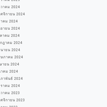
นวาคม 2024
ศจิกายน 2024
ลาคม 2024
นยายน 2024
งหาคม 2024
กฎาคม 2024
ถุนายน 2024
ฤษภาคม 2024
ษายน 2024
นาคม 2024
มภาพันธ์ 2024
ราคม 2024
นวาคม 2023
ศจิกายน 2023