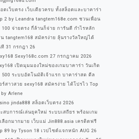
ngjing168d.com
็อตเว็บตรง เว็บเดียวครบ ทั้งสล็อตและบาคาร่า
p 2 by Leandra tangtem168e.com ชวนเพื่อน
บ 100 จ่ายตรง กี่ล้านก็จ่าย การันตี กำไรหลัก
น tangtem168 สมัครง่าย ลุ้นรางวัลใหญ่ได้
นที 31 กรกฎา 26
xy168 Sexy168c.com 27 กรกฎาคม 2026
xy168 เปิดมุมมองใหม่ของเกมบาคาร่า วันเกิด
บ 500 ระบบอัตโนมัติเจ้าแรก บาคาร่าสด ดีล
อร์สาวสวย sexy168 สมัครง่าย ได้โปรไว Top
 by Arlene
sino jinda888 สล็อตเว็บตรง 2026
ะสบการณ์เล่นยุคใหม่ ระบบเสถียร พร้อมเกม
้เลือกมากมาย เว็บแม่ Jin888.asia เครดิตฟรี
p 89 by Tyson 18 เวปไซต์แจกหนัก AUG 26