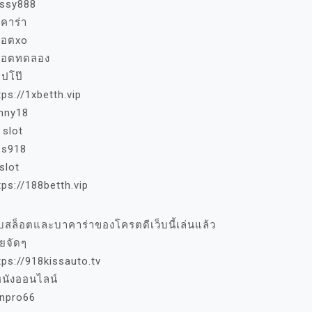
ssy888
คาร่า
็อตxo
็อตทดลอง
ิปโป๊
tps://1xbetth.vip
nny18
 slot
ss918
slot
tps://188betth.vip
็บสล็อตและบาคาร่าของโครตดีเว็บนี้เล่นแล้ว
ยจัดๆ
tps://918kissauto.tv
หนังออนไลน์
npro66