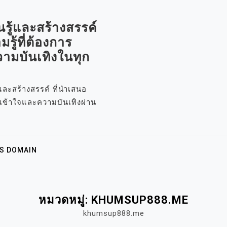
รู้และสร้างสรรค์
รู้ที่ต้องการ
ามบันเทิงในทุก
้และสร้างสรรค์ ที่นำเสนอ
ามเข้าใจและความบันเทิงผ่าน
IS DOMAIN
หมวดหมู่:
KHUMSUP888.ME
khumsup888.me