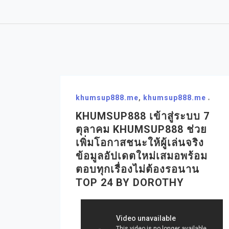
khumsup888.me
,
khumsup888.me
KHUMSUP888 เข้าสู่ระบบ 7
ตุลาคม KHUMSUP888 ช่วย
เพิ่มโอกาสชนะให้ผู้เล่นจริง
ข้อมูลอัปเดตใหม่เสมอพร้อม
ตอบทุกเรื่องไม่ต้องรอนาน
TOP 24 BY DOROTHY