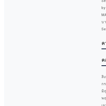
Se
by
MA
บา
Se
ค
คล
สิ
กร
มิ
พ
เม