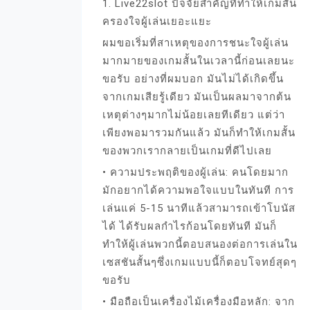
1. Live22slot ปัจจัยสำคัญที่ทำให้เกมสั้น
ครองใจผู้เล่นเยอะแยะ
ผมขอเริ่มที่สาเหตุของการชนะใจผู้เล่น
มากมายของเกมสั้นในเวลานี้ก่อนเลยนะ
ขอรับ อย่างที่ผมบอก มันไม่ได้เกิดขึ้น
จากเกมเสียรู้เดียว มันเป็นผลมาจากต้น
เหตุต่างๆมากไม่น้อยเลยทีเดียว แต่ว่า
เพียงพอมารวมกันแล้ว มันก็ทำให้เกมสั้น
ของพวกเรากลายเป็นเกมที่ดีไปเลย
• ความประพฤติของผู้เล่น: คนโดยมาก
มักอยากได้ความพอใจแบบในทันที การ
เล่นแค่ 5-15 นาทีแล้วสามารถเข้าโบนัส
ได้ ได้รับผลกำไรก้อนโดยทันที มันก็
ทำให้ผู้เล่นพวกนี้ตอบสนองต่อการเล่นใน
เซสชันสั้นๆซึ่งเกมแบบนี้ก็ตอบโจทย์สุดๆ
ขอรับ
• มือถือเป็นเครื่องไม้เครื่องมือหลัก: จาก