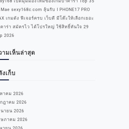
xy168 เปิดมุมมองใหม่ของเกมบาคาร่า Top 35
 Mae sexy168c.com ลุ้นรับ I PHONE17 PRO
X เกมดัง ฟีเจอร์ครบ เว็บดี มีโต๊ะให้เลือกเยอะ
คาร่า สมัครไว ได้โปรใหญ่ ใช้สิทธิ์ทันใจ 29
p 2026
วามเห็นล่าสุด
ังเก็บ
งหาคม 2026
กฎาคม 2026
ถุนายน 2026
ฤษภาคม 2026
ษายน 2026