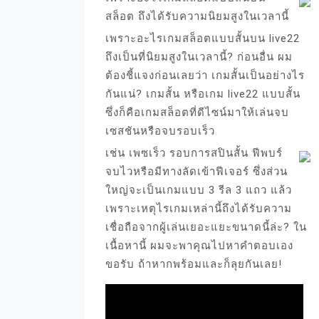
สล็อต ถึงได้รับความนิยมสูงในเวลานี้
เพราะอะไรเกมสล็อตแบบสั้นบน live22
ถึงเป็นที่นิยมสูงในเวลานี้? ก่อนอื่น ผม
ต้องชี้แจงก่อนเลยว่า เกมสั้นเป็นอย่างไร
กันแน่? เกมสั้น หรือเกม live22 แบบสั้น
ซึ่งก็คือเกมสล็อตที่ดีไซน์มาให้เล่นจบ
เซสชันหรือจบรอบเร็ว
เช่น เพซเร็ว รอบการสปินสั้น ฟีพบร์
จบไวหรือมีทางลัดเข้าฟีเจอร์ ซึ่งส่วน
ใหญ่จะเป็นเกมแบบ 3 รีล 3 แถว แล้ว
เพราะเหตุไรเกมเหล่านี้ถึงได้รับความ
เชื่อถือจากผู้เล่นเยอะแยะขนาดนี้ล่ะ? ใน
เนื้อหานี้ ผมจะพาคุณไปหาคำตอบเอง
ขอรับ ถ้าหากพร้อมและก็ลุยกันเลย!