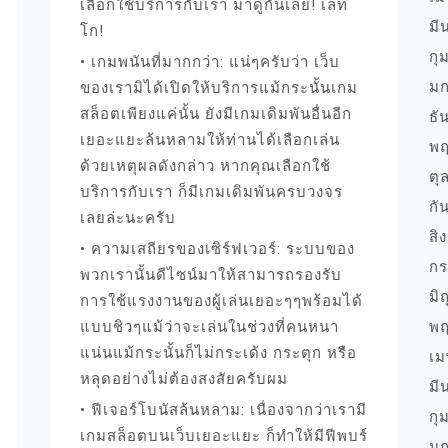
เลือกใช้บริการกับเรา มาดูกันเลย! เลท
มี
โก!
กุ
• เกมพนันที่มากกว่า: แน่ๆครับว่า เว็บ
มก
ของเรามิได้เปิดให้บริการแม้กระนั้นเกม
สล็อตเพียงแค่นั้น ยังมีเกมเดิมพันอื่นอีก
ธั
เยอะแยะล้นหลามให้ท่านได้เลือกเล่น
พฤ
ด้วยเหตุผลดังกล่าว หากคุณเลือกใช้
ตุ
บริการกับเรา ก็มีเกมเดิมพันครบวงจร
กั
เลยล่ะนะครับ
สิ
• ความเสถียรของเซิร์ฟเวอร์: ระบบของ
กร
พวกเรานั้นดีไซน์มาให้สามารถรองรับ
มิ
การใช้แรงงานของผู้เล่นเยอะๆๆพร้อมได้
แบบชิวๆแม้ว่าจะเล่นในช่วงที่คนหนา
พ
แน่นแม้กระนั้นก็ไม่กระเด้ง กระตุก หรือ
เม
หลุดอย่างไม่ต้องสงสัยครับผม
มี
• ฟีเจอร์โบนัสล้นหลาม: เนื่องจากว่าเรามี
กุ
เกมสล็อตบนเว็บเยอะแยะ ก็ทำให้มีฟีพบร์
มก