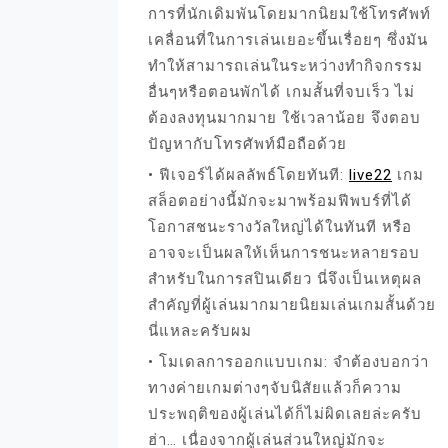
การที่นักเดิมพันโดยมากนิยมใช้โทรศัพท์
เคลื่อนที่ในการเล่นเยอะขึ้นเรื่อยๆ ซึ่งมัน
ทำให้สามารถเล่นในระหว่างทำกิจกรรม
อื่นๆหรือตอนพักได้ เกมสั้นที่จบเร็ว ไม่
ต้องลงทุนมากมาย ใช้เวลาน้อย จึงตอบ
ปัญหากับโทรศัพท์มือถือด้วย
• ฟีเจอร์ได้ผลลัพธ์โดยทันที:
live22
เกม
สล็อตอย่างนี้มักจะมาพร้อมฟีพบร์ที่ได้
โอกาสชนะรางวัลใหญ่ได้ในทันที หรือ
อาจจะเป็นผลให้เห็นการชนะหลายรอบ
สำหรับในการสปินเดียว นี่จึงเป็นเหตุผล
สำคัญที่ผู้เล่นมากมายนิยมเล่นเกมสั้นด้วย
นี่แหละครับผม
• โมเดลการออกแบบเกม: จำต้องบอกว่า
ทางค่ายเกมต่างๆจับนิสัยแล้วก็ความ
ประพฤติของผู้เล่นได้ก็ไม่ผิดเลยล่ะครับ
ฮ่า… เนื่องจากผู้เล่นส่วนใหญ่มักจะ