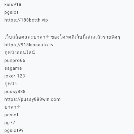
kiss918
pgslot
https://188betth.vip
เว็บสล็อตและบาคาร่าของโครตดีเว็บนี้เล่นแล้วรวยจัดๆ
https://918kissauto.tv
ดูหนังออนไลน์
punpro66
sagame
joker 123
ดูหนัง
pussy888
https://pussy888win.com
บาคาร่า
pgslot
pg77
pgslot99