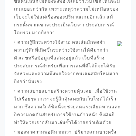
ขึ้นคนเล่นก็ไม่ต้องพึงพอใจเลยว่าเว็บไซต์ไหนจะมี
เกมเยอะกว่ากัน เพราะเหตุว่าความไม่เหมือนของ
เว็บจะไม่ใช่แค่เรื่องของปริมาณเกมอีกแล้ว แม้
กระนั้นพวกเขาจะประเมินเว็บจากประสบการณ์
โดยรวมมากยิ่งกว่า
• ความรู้สึกระหว่างใช้งาน: คนเล่นมักจดจำ
ความรู้สึกที่เกิดขึ้นระหว่างใช้งานได้ดีมากว่า
ตัวเลขหรือข้อมูลที่แสดงอยู่แล้ว เว็บที่สร้าง
ประสบการณ์สำหรับเพื่อการเล่นที่ดีได้ก็จะได้รับ
จังหวะและความพึงพอใจจากคนเล่นสมัยใหม่มาก
ยิ่งกว่านั่นเอง
• ความสบายสบายสร้างความคุ้นเคย: เมื่อใช้งาน
ไปเรื่อยๆพวกเราจะรู้สึกคุ้นเคยกับเว็บไซต์ได้เร็ว
มาก ซึ่งความใกล้ชิดนี้จะช่วยลดแรงเสียดทานและ
ก็ความกดดันสำหรับการใช้งานก้าวหน้า ซึ่งมันก็
ทำให้พวกเรากลับมาเล่นซ้ำได้ง่ายกว่าเดิมด้วย
• มองหาความพอดีมากกว่า: ปริมาณเกมบางครั้ง