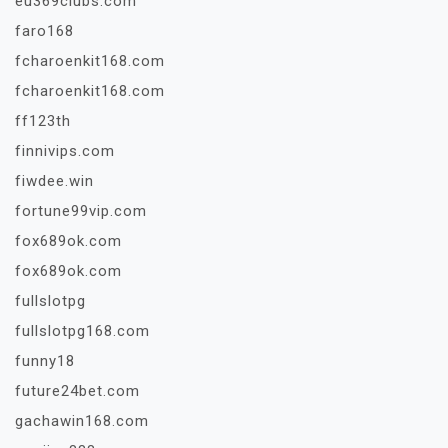
eu369clubs.com
faro168
fcharoenkit168.com
fcharoenkit168.com
ff123th
finnivips.com
fiwdee.win
fortune99vip.com
fox689ok.com
fox689ok.com
fullslotpg
fullslotpg168.com
funny18
future24bet.com
gachawin168.com