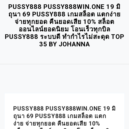
PUSSY888 PUSSY888WIN.ONE 19 มิ
ถุนา 69 PUSSY888 เกมสล็อต แตกง่าย
จ่ายทุกยอด คืนยอดเสีย 10% สล็อต
ออนไลน์ยอดนิยม โอนเร็วทุกบิล
PUSSY888 ระบบดี ทำกำไรไม่สะดุด TOP
35 BY JOHANNA
PUSSY888 PUSSY888WIN.ONE 19 มิ
ถุนา 69 PUSSY888 เกมสล็อต แตก
ง่าย จ่ายทุกยอด คืนยอดเสีย 10%