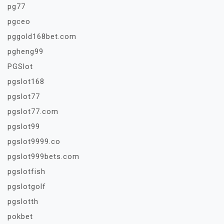
pg77
pgceo
pggold168bet.com
pgheng99
PGSlot
pgslot168
pgslot77
pgslot77.com
pgslot99
pgslot9999.co
pgslot999bets.com
pgslotfish
pgslotgolf
pgslotth
pokbet