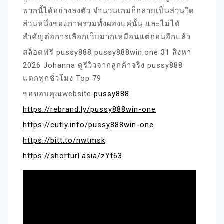
พวกนี้ได้อย่างลงตัว จำนวนเกมก็กลายเป็นส่วนใด
ส่วนหนึ่งของภาพรวมทั้งผองแค่นั้น และไม่ได้
สำคัญต่อการเลือกเว็บมากเหมือนแต่ก่อนอีกแล้ว
สล็อตฟรี pussy888 pussy888win.one 31 สิงหา
2026 Johanna ดูรีวิวจากลูกค้าจริง pussy888
แตกทุกชั่วโมง Top 79
ขอขอบคุณwebsite
pussy888
https://rebrand.ly/pussy888win-one
https://cutly.info/pussy888win-one
https://bitt.to/nwtmsk
https://shorturl.asia/zYt63