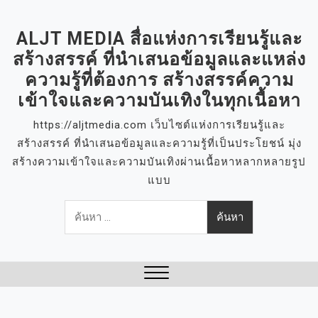
S
k
ALJT MEDIA สื่อแห่งการเรียนรู้และ
i
สร้างสรรค์ ที่นำเสนอข้อมูลและแหล่ง
p
ความรู้ที่ต้องการ สร้างสรรค์ความ
t
เข้าใจและความบันเทิงในทุกเนื้อหา
o
c
https://aljtmedia.com เว็บไซต์แห่งการเรียนรู้และ
o
สร้างสรรค์ ที่นำเสนอข้อมูลและความรู้ที่เป็นประโยชน์ มุ่ง
n
สร้างความเข้าใจและความบันเทิงผ่านเนื้อหาหลากหลายรูป
t
แบบ
e
ค้นหา
n
สำหรับ:
t
Close
Menu