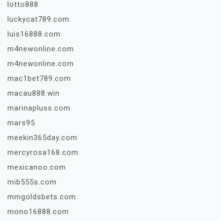
lotto888
luckycat789.com
luis16888.com
m4newonline.com
m4newonline.com
mac1bet789.com
macau888.win
marinapluss.com
mars95
meekin365day.com
mercyrosa168.com
mexicanoo.com
mib555s.com
mmgoldsbets.com
mono16888.com