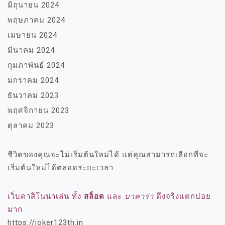
มิถุนายน 2024
พฤษภาคม 2024
เมษายน 2024
มีนาคม 2024
กุมภาพันธ์ 2024
มกราคม 2024
ธันวาคม 2023
พฤศจิกายน 2023
ตุลาคม 2023
ชีวิตของคุณจะไม่เริ่มต้นใหม่ได้ แต่คุณสามารถเลือกที่จะ
เริ่มต้นใหม่ได้ตลอดระยะเวลา
เว็บคาสิโนน่าเล่น ทั้ง
สล็อต
และ
บาคาร่า
ตึงจริงแตกบ่อย
มาก
https://joker123th.in