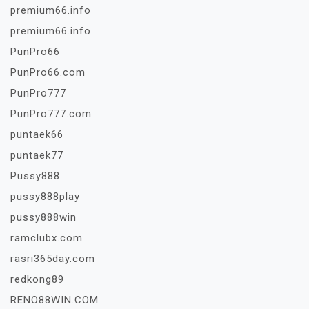
premium66.info
premium66.info
PunPro66
PunPro66.com
PunPro777
PunPro777.com
puntaek66
puntaek77
Pussy888
pussy888play
pussy888win
ramclubx.com
rasri365day.com
redkong89
RENO88WIN.COM