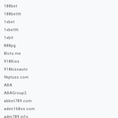
188bet
188betth
1xbet
1xbetth
1xbit
888pg
8lots.me
918Kiss
918kissauto
9kpluss.com
ABA
ABAGroup2
abbet789.com
aden168ss.com
adm789.info