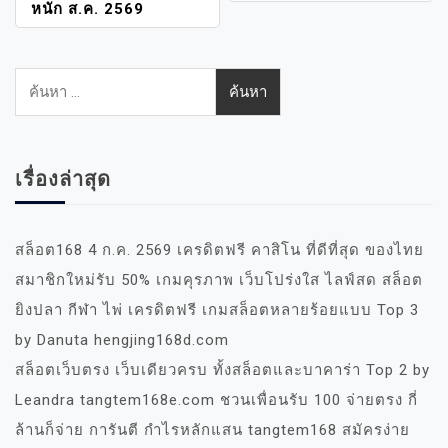
หนัก ส.ค. 2569
ง
ค้นหา
สำหรับ:
เรื่องล่าสุด
สล็อต168 4 ก.ค. 2569 เครดิตฟรี คาสิโน ที่ดีที่สุด ของไทย
สมาชิกใหม่รับ 50% เกมคุรภาพ เว็บโปร่งใส ไลฟ์สด สล็อต
ยิงปลา กีฬา ไพ่ เครดิตฟรี เกมสล็อตหลายร้อยแบบ Top 3
by Danuta hengjing168d.com
สล็อตเว็บตรง เว็บเดียวครบ ทั้งสล็อตและบาคาร่า Top 2 by
Leandra tangtem168e.com ชวนเพื่อนรับ 100 จ่ายตรง กี่
ล้านก็จ่าย การันตี กำไรหลักแสน tangtem168 สมัครง่าย