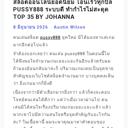
สล็อตออนไลน์ยอดนิยม โอนเร็วทุกบิล
PUSSY888 ระบบดี ทำกำไรไม่สะดุด
TOP 35 BY JOHANNA
8 มิถุนายน 2026
Austin Wilson
คนเล่นสล็อต
pussy888
ยุคใหม่ มิได้มองหาแค่เกม
มากอีกต่อไปแล้ว
จำต้องบอกเลยว่า คนเล่น pussy888 ในตอนนี้ไม่
ได้พึงพอใจจำนวนเกมเยอะแยะกันอีกแล้วครับผม
ถ้ามองย้อนกลับมาล่ะก็ ปริมาณเกมเคยเป็นจุดขาย
สำคัญของเว็บไซต์สล็อตจำนวนมาก บางบุคคลเห็น
ว่า ยิ่งเกมมากก็ยิ่งดี
เนื่องจากว่ามีตัวเลือกมากยิ่งกว่า แล้วก็คงจะตอบ
โจทย์คนเล่นได้ดีกว่า แต่ว่าเมื่อเวลาผ่านไป คน
เล่นมิได้สนใจเรื่องปริมาณเกมเยอะแยะแล้ว แล้ว
พวกเขาไปมีความสนใจหรือจุดสำคัญกับอะไรกัน
ล่ะ? ในเนื้อหานี้ ผมจะพาคุณมาหาคำตอบของ