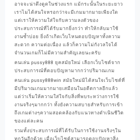
อาจจะน่าดึงดูดในช่วงแรก แม้กระนั้นในระยะยาว
เราไมได้สนใจหรอกว่าจะมีเกมมากมายเพียงใด
แต่เราให้ความใส่ใจกับความลงตัวของ
ประสบการณ์ที่ได้รับมากยิ่งกว่า ทำให้กลับมาใช้
งานซ้ำบ่อย ยิ่งถ้าเกิดเว็บไหนตอบปัญหาทั้งความ
สะดวก ความต่อเนื่อง แล้วก็ความไม่กังวลใจได้
จำนวนเกมก็ไม่มีความสำคัญเลยนะครับ
คนเล่น pussy888 ยุคสมัยใหม่ เลือกเว็บไซต์จาก
ประสบการณ์ที่ตอบปัญหามากกว่าปริมาณเกม
คนเล่น pussy888win สมัยใหม่มิได้สนใจเว็บไซต์ที่
มีปริมาณเกมมากมายเสมือนในอดีตกาลอีกแล้ว
แต่ว่าเริ่มให้ความใส่ใจกับสิ่งที่พบระหว่างการใช้
งานจริงๆมากกว่า ทั้งยังความสบายสำหรับการเข้า
ถึงเกมต่างๆความสอดคล้องกับแนวทางดำเนินชีวิต
ของแต่ละคน
รวมทั้งประสบการณ์ที่ได้รับในการใช้งานจริงๆใน
ทุกวันอีกด้วย เมื่อเว็บไซต์สามารถตอบปัญหาสิ่ง