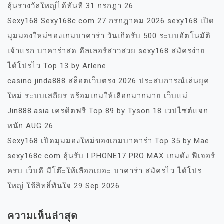
ลุ้นรางวัลใหญ่ได้ทันที 31 กรกฎา 26
Sexy168 Sexy168c.com 27 กรกฎาคม 2026 sexy168 เปิด
มุมมองใหม่ของเกมบาคาร่า วันเกิดรับ 500 ระบบอัตโนมัติ
เจ้าแรก บาคาร่าสด ดีลเลอร์สาวสวย sexy168 สมัครง่าย
ได้โปรไว Top 13 by Arlene
casino jinda888 สล็อตเว็บตรง 2026 ประสบการณ์เล่นยุค
ใหม่ ระบบเสถียร พร้อมเกมให้เลือกมากมาย เว็บแม่
Jin888.asia เครดิตฟรี Top 89 by Tyson 18 เวปไซต์แจก
หนัก AUG 26
Sexy168 เปิดมุมมองใหม่ของเกมบาคาร่า Top 35 by Mae
sexy168c.com ลุ้นรับ I PHONE17 PRO MAX เกมดัง ฟีเจอร์
ครบ เว็บดี มีโต๊ะให้เลือกเยอะ บาคาร่า สมัครไว ได้โปร
ใหญ่ ใช้สิทธิ์ทันใจ 29 Sep 2026
ความเห็นล่าสุด