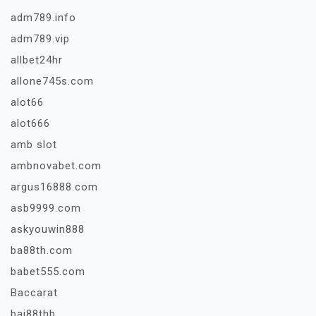
adm789.info
adm789.vip
allbet24hr
allone745s.com
alot66
alot666
amb slot
ambnovabet.com
argus16888.com
asb9999.com
askyouwin888
ba88th.com
babet555.com
Baccarat
baj88thb