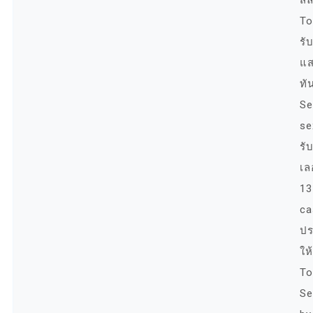
สล
To
รั
แส
ทั
Se
se
รั
เล
13
ca
ปร
ให
To
Se