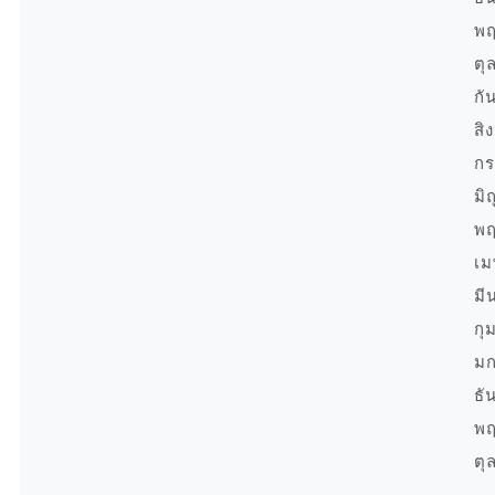
พฤ
ตุ
กั
สิ
กร
มิ
พ
เม
มี
กุ
มก
ธั
พฤ
ตุ