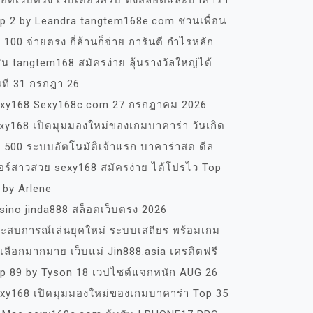
็อตเว็บตรง เว็บเดียวครบ ทั้งสล็อตและบาคาร่า
p 2 by Leandra tangtem168e.com ชวนเพื่อน
บ 100 จ่ายตรง กี่ล้านก็จ่าย การันตี กำไรหลัก
น tangtem168 สมัครง่าย ลุ้นรางวัลใหญ่ได้
นที 31 กรกฎา 26
xy168 Sexy168c.com 27 กรกฎาคม 2026
xy168 เปิดมุมมองใหม่ของเกมบาคาร่า วันเกิด
บ 500 ระบบอัตโนมัติเจ้าแรก บาคาร่าสด ดีล
อร์สาวสวย sexy168 สมัครง่าย ได้โปรไว Top
 by Arlene
sino jinda888 สล็อตเว็บตรง 2026
ะสบการณ์เล่นยุคใหม่ ระบบเสถียร พร้อมเกม
้เลือกมากมาย เว็บแม่ Jin888.asia เครดิตฟรี
p 89 by Tyson 18 เวปไซต์แจกหนัก AUG 26
xy168 เปิดมุมมองใหม่ของเกมบาคาร่า Top 35