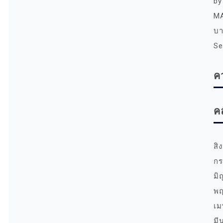
by
MA
บา
Se
ค
คล
สิ
กร
มิ
พ
เม
มี