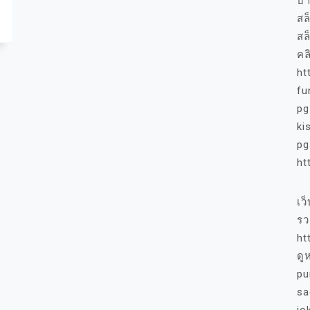
บา
สล
สล
คล
ht
fu
pg
ki
pg
ht
เว
รว
ht
ดู
pu
s