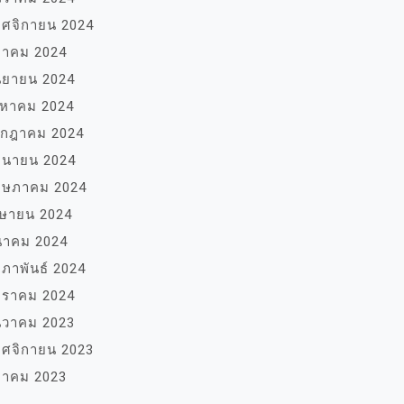
ศจิกายน 2024
ลาคม 2024
นยายน 2024
งหาคม 2024
กฎาคม 2024
ถุนายน 2024
ฤษภาคม 2024
ษายน 2024
นาคม 2024
มภาพันธ์ 2024
ราคม 2024
นวาคม 2023
ศจิกายน 2023
ลาคม 2023