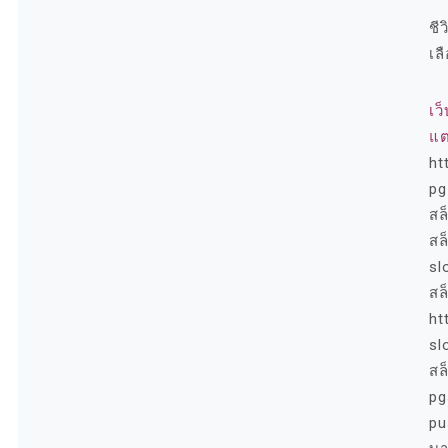
ชี
เล
เว
แต
ht
pg
สล
สล
sl
สล
ht
sl
สล
pg
pu