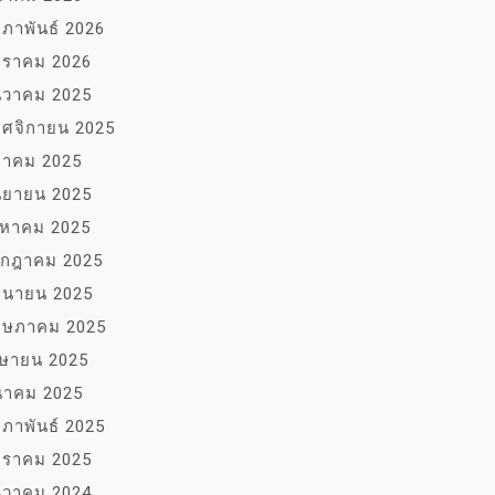
มภาพันธ์ 2026
ราคม 2026
นวาคม 2025
ศจิกายน 2025
ลาคม 2025
นยายน 2025
งหาคม 2025
กฎาคม 2025
ถุนายน 2025
ฤษภาคม 2025
ษายน 2025
นาคม 2025
มภาพันธ์ 2025
ราคม 2025
นวาคม 2024