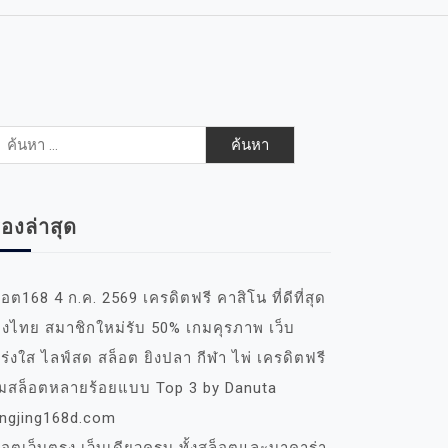
นหา
หรับ:
ื่องล่าสุด
็อต168 4 ก.ค. 2569 เครดิตฟรี คาสิโน ที่ดีที่สุด
งไทย สมาชิกใหม่รับ 50% เกมคุรภาพ เว็บ
ร่งใส ไลฟ์สด สล็อต ยิงปลา กีฬา ไพ่ เครดิตฟรี
มสล็อตหลายร้อยแบบ Top 3 by Danuta
ngjing168d.com