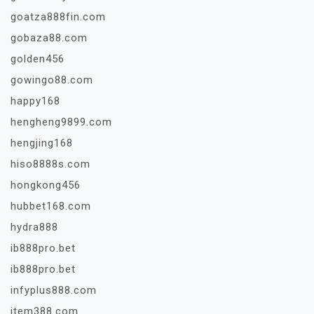
goatza888fin.com
gobaza88.com
golden456
gowingo88.com
happy168
hengheng9899.com
hengjing168
hiso8888s.com
hongkong456
hubbet168.com
hydra888
ib888pro.bet
ib888pro.bet
infyplus888.com
item388.com