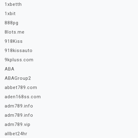
1xbetth
1xbit
888pg
8lots.me
918Kiss
918kissauto
9kpluss.com
ABA
ABAGroup2
abbet789.com
aden168ss.com
adm789.info
adm789.info
adm789.vip
allbet24hr