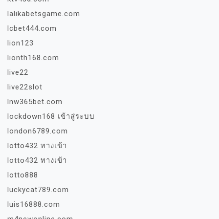
lalikabetsgame.com
lcbet444.com
lion123
lionth168.com
live22
live22slot
lnw365bet.com
lockdown168 เข้าสู่ระบบ
london6789.com
lotto432 ทางเข้า
lotto432 ทางเข้า
lotto888
luckycat789.com
luis16888.com