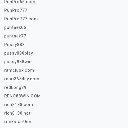
PunPro66.com
PunPro777
PunPro777.com
puntaek66
puntaek77
Pussy888
pussy888play
pussy888win
ramclubx.com
rasri365day.com
redkong89
RENO88WIN.COM
rich8188.com
rich8188.net
rockstar66m