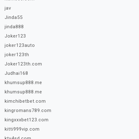
jav
Jinda55
jinda888
Joker123
joker123auto
joker123th
Joker123th.com
Judhai168
khumsup888.me
khumsup888.me
kimchibetbet.com
kingromans789.com
kingxxxbet123.com
kitti999vip.com
ktv4sd.com