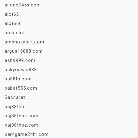
allone745s.com
alot66
alot666
amb slot
ambnovabet.com
argus16888.com
asb9999.com
askyouwin888
ba88th.com
babet555.com
Baccarat
baj88thb
baj88thbz.com
baj88thbz.com
bar4game24hr.com