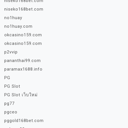
niseko168bet.com
niseko168bet.com
no1huay
no1huay.com
okcasino159.com
okcasino159.com
p2vvip
pananthai99.com
paramax1688.info
PG
PG Slot
PG Slot เว็บใหม่
pg77
pgceo
pggold168bet.com