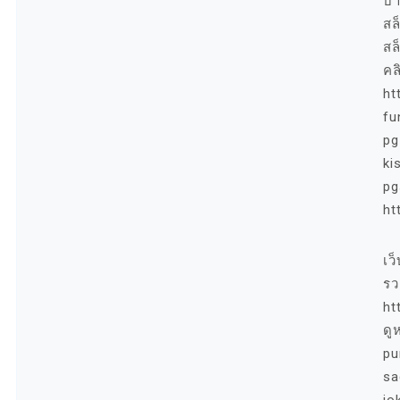
บา
สล
สล
คล
ht
fu
pg
ki
pg
ht
เว
รว
ht
ดู
pu
s