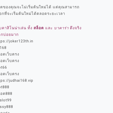
วิตของคุณจะไม่เริ่มต้นใหม่ได้ แต่คุณสามารถ
ือกที่จะเริ่มต้นใหม่ได้ตลอดระยะเวลา
็บคาสิโนน่าเล่น ทั้ง
สล็อต
และ
บาคาร่า
ตึงจริง
กบ่อยมาก
tps://joker123th.in
168
็อตเว็บตรง
็อตเว็บตรง
ot66
็อตเว็บตรง
tps://judhai168.vip
ot888
็อต888
slot99
ssy888