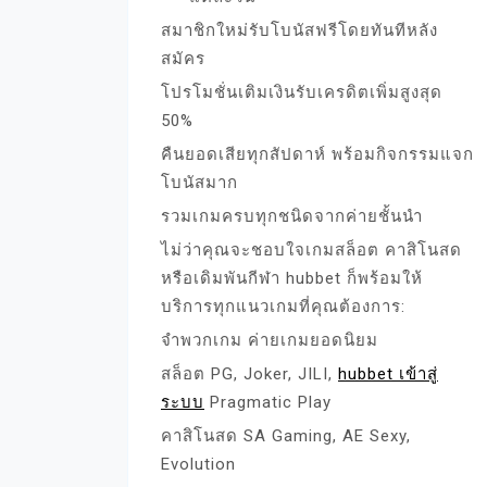
สมาชิกใหม่รับโบนัสฟรีโดยทันทีหลัง
สมัคร
โปรโมชั่นเติมเงินรับเครดิตเพิ่มสูงสุด
50%
คืนยอดเสียทุกสัปดาห์ พร้อมกิจกรรมแจก
โบนัสมาก
รวมเกมครบทุกชนิดจากค่ายชั้นนำ
ไม่ว่าคุณจะชอบใจเกมสล็อต คาสิโนสด
หรือเดิมพันกีฬา hubbet ก็พร้อมให้
บริการทุกแนวเกมที่คุณต้องการ:
จำพวกเกม ค่ายเกมยอดนิยม
สล็อต PG, Joker, JILI,
hubbet เข้าสู่
ระบบ
Pragmatic Play
คาสิโนสด SA Gaming, AE Sexy,
Evolution