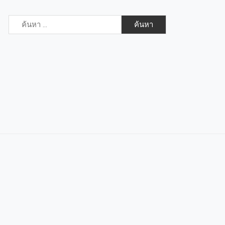
ค้นหา
สำหรับ: