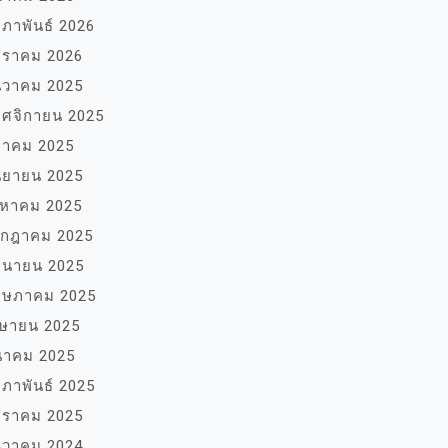
มภาพันธ์ 2026
ราคม 2026
นวาคม 2025
ศจิกายน 2025
ลาคม 2025
นยายน 2025
งหาคม 2025
กฎาคม 2025
ถุนายน 2025
ฤษภาคม 2025
ษายน 2025
นาคม 2025
มภาพันธ์ 2025
ราคม 2025
นวาคม 2024