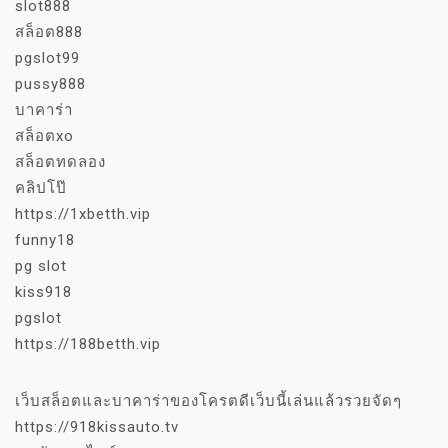
slot888
สล็อต888
pgslot99
pussy888
บาคาร่า
สล็อตxo
สล็อตทดลอง
คลิปโป๊
https://1xbetth.vip
funny18
pg slot
kiss918
pgslot
https://188betth.vip
เว็บสล็อตและบาคาร่าของโครตดีเว็บนี้เล่นแล้วรวยจัดๆ
https://918kissauto.tv