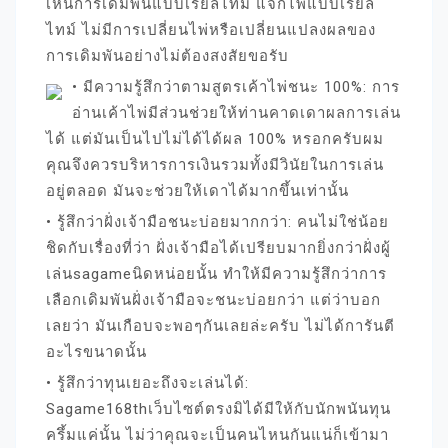
เห็นการเดิมพันแบบเรียลไทม์ แจกไพ่แบบเรียล
ไทม์ ไม่มีการเปลี่ยนไพ่หรือเปลี่ยนแปลงผลของ
การเดิมพันอย่างไม่ต้องสงสัยขอรับ
• มีความรู้สึกว่าตามสูตรเค้าไพ่ชนะ 100%: การ
อ่านเค้าไพ่มีส่วนช่วยให้ท่านคาดเดาผลการเล่น
ได้ แต่มันเป็นไปไม่ได้ได้ผล 100% หรอกครับผม
คุณจึงควรบริหารการเงินรวมทั้งมีวินัยในการเล่น
อยู่ตลอด มันจะช่วยให้เดาได้มากขึ้นเท่านั้น
• รู้สึกว่าฝั่งเจ้ามือชนะบ่อยมากกว่า: คนไม่ใช่น้อย
ชิดกับเรื่องที่ว่า ฝั่งเจ้ามือได้เปรียบมากยิ่งกว่าฝั่งผู้
เล่นsagameนิดหน่อยนั้น ทำให้มีความรู้สึกว่าการ
เลือกเดิมพันฝั่งเจ้ามือจะชนะบ่อยกว่า แต่ว่าบอก
เลยว่า มันเกือบจะพอๆกันเลยล่ะครับ ไม่ได้การันตี
อะไรขนาดนั้น
• รู้สึกว่าทุนเยอะถึงจะเล่นได้:
Sagame168thเว็บไซต์ตรงมิได้มีให้กับนักพนันทุน
ครึ้มแค่นั้น ไม่ว่าคุณจะเป็นคนไหนกันแน่ก็เข้ามา