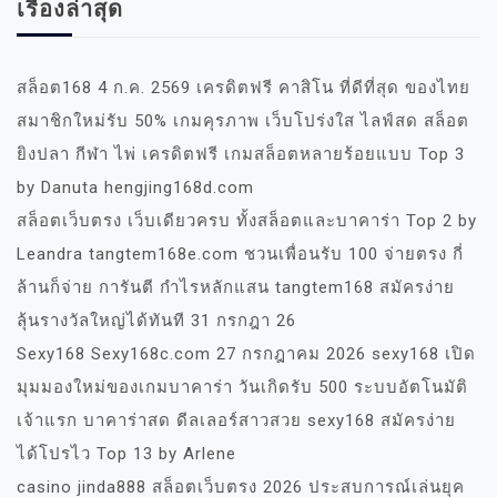
เรื่องล่าสุด
สล็อต168 4 ก.ค. 2569 เครดิตฟรี คาสิโน ที่ดีที่สุด ของไทย
สมาชิกใหม่รับ 50% เกมคุรภาพ เว็บโปร่งใส ไลฟ์สด สล็อต
ยิงปลา กีฬา ไพ่ เครดิตฟรี เกมสล็อตหลายร้อยแบบ Top 3
by Danuta hengjing168d.com
สล็อตเว็บตรง เว็บเดียวครบ ทั้งสล็อตและบาคาร่า Top 2 by
Leandra tangtem168e.com ชวนเพื่อนรับ 100 จ่ายตรง กี่
ล้านก็จ่าย การันตี กำไรหลักแสน tangtem168 สมัครง่าย
ลุ้นรางวัลใหญ่ได้ทันที 31 กรกฎา 26
Sexy168 Sexy168c.com 27 กรกฎาคม 2026 sexy168 เปิด
มุมมองใหม่ของเกมบาคาร่า วันเกิดรับ 500 ระบบอัตโนมัติ
เจ้าแรก บาคาร่าสด ดีลเลอร์สาวสวย sexy168 สมัครง่าย
ได้โปรไว Top 13 by Arlene
casino jinda888 สล็อตเว็บตรง 2026 ประสบการณ์เล่นยุค