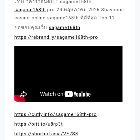
เว็บบาคาร่าอันดับ 1 sagame168th
sagame168th
.pro 24 พฤษภาคม 2026 Shavonne
casino online sagame168th ที่ดีที่สุด Top 11
ขอขอบคุณเว็บ
sagame168th
https://rebrand.ly/sagame168th-pro
https://cutly.info/sagame168th-pro
https://bitt.to/u8rp3t
https://shorturl.asia/VE7S8