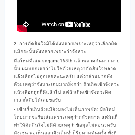
2. การตัดสินใจมิได้พังทลายเพราะเหตุว่าเลือกผิด
แม้กระนั้นพังทลายเพราะว่าจังหวะ
มือใหม่ที่เล่น sagame168th แล้วพลาดกันมากมาย
นั้น ผมบอกเลยว่าไม่ใช่ด้วยเหตุว่าตัดสินใจพลาด
แล้วเลือกไม่ถูกเลยค่ะนะครับ แต่ว่าส่วนมากพัง
ด้วยเหตุว่าจังหวะเกมมากยิ่งกว่า ถ้าเกิดเข้าจังหวะ
แล้วเลือกถูกก็ดีแล้วไป แต่ถ้าเกิดเข้าจังหวะผิด
เวลาก็เสียได้เลยขอรับ
• เข้าเร็วเกินถึงแม้ยังมองไม่เห็นภาพชัด: มือใหม่
โดยมากจะรีบเล่นเพราะเหตุว่ากลัวพลาด แต่มันก็
ทำให้ตัดสินใจไม่ดีด้วยเหตุว่าข้อมูลไม่พอนะครับ
ดังเช่น พอเห็นออกฝั่งเดิมซ้ำก็รีบตามทันครั้ง ทั้งที่