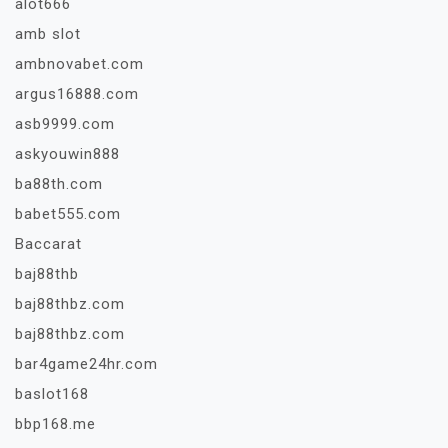
alot666
amb slot
ambnovabet.com
argus16888.com
asb9999.com
askyouwin888
ba88th.com
babet555.com
Baccarat
baj88thb
baj88thbz.com
baj88thbz.com
bar4game24hr.com
baslot168
bbp168.me