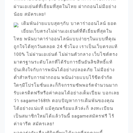
ผ่านเอเย่นต์ที่เยี่ยมที่สุดในไทย ฝากถอนไม่มีอย่าง
น้อย สมัครเลย!
เดิมพันง่ายแบบสุดๆกับ บาคาร่าออนไลน์ ยอด
เยี่ยมเว็บตรงไม่ผ่านเอเย่นต์ที่ดีเยี่ยมที่สุดใน
ไทย พนันบาคาร่าออนไลน์แบบง่ายๆในแบบที่คุณ
ถูกใจได้ทุกวันตลอด 24 ชั่วโมง เราเป็นเว็บตรงแท้
100% ไม่ผ่านเอเย่นต์ ไม่ผ่านตัวกลาง เว็บไซต์ตรง
มาตรฐานระดับโลกที่ได้รับการยืนยันลิขสิทธิ์แท้
บันเทิงใจกับการพนันได้อย่างปลอดภัย ไม่มีอย่าง
ต่ำสำหรับการฝากถอน พนันง่ายแบบไร้ขีดจำกัด
ใดๆมีโปรโมชั่นและก็กิจกรรมซัพพอร์ตจำนวนมาก
รับเครดิตฟรีหรือค่าคอมได้อย่างเต็มเปี่ยม บอกเลย
ว่า sagame168th ตอบปัญหาการเดิมพันของคุณ
ได้อย่างแน่แท้ แม้คุณพร้อมแล้วล่ะก็ ลงทะเบียน
เป็นสมาชิกใหม่ได้แล้ววันนี้ sagameสมัครฟรี ไร้
ค่าจารีต สมัครเลย!
บาคาร่ากับเรื่องรู้ผิดที่พบได้มากที่สุดตอนนี้