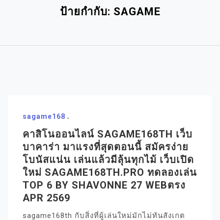
ป้ายกำกับ:
SAGAME
sagame168
คาสิโนออนไลน์ SAGAME168TH เว็บ
บาคาร่า มาแรงที่สุดตอนนี้ สมัครง่าย
โบนัสแน่น เล่นแล้วมีลุ้นทุกไม้ เว็บเปิด
ใหม่ SAGAME168TH.PRO ทดลองเล่น
TOP 6 BY SHAVONNE 27 WEBตรง
APR 2569
sagame168th กับสิ่งที่ผู้เล่นใหม่มักไม่ทันสังเกต