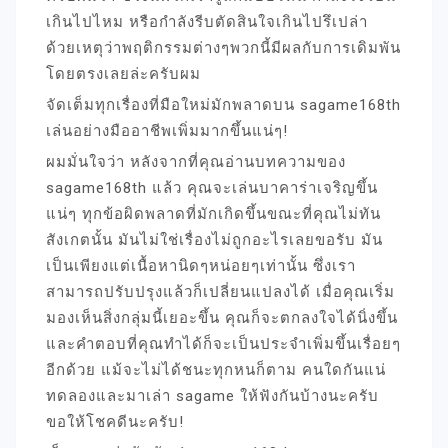
เกินไปไหม หรือกำลังรีบตัดสินใจเกินไปรึเปล่า
ด้วยเหตุว่าพฤติกรรมต่างๆพวกนี้มีผลกับการเดิมพัน
โดยตรงเลยล่ะครับผม
จัดเต็มทุกเรื่องที่มือใหม่มักพลาดบน sagame168th
เล่นอย่างมืออาชีพเพิ่มมากขึ้นแน่ๆ!
ผมมั่นใจว่า หลังจากที่คุณอ่านบทความของ
sagame168th แล้ว คุณจะเล่นบาคาร่าเจริญขึ้น
แน่ๆ ทุกข้อผิดพลาดที่มักเกิดขึ้นขณะที่คุณไม่ทัน
สังเกตนั้น มันไม่ใช่เรื่องไม่ถูกอะไรเลยขอรับ มัน
เป็นเพียงแต่เนื้อหานิดๆหน่อยๆเท่านั้น ซึ่งเรา
สามารถปรับปรุงแล้วก็เปลี่ยนแปลงได้ เมื่อคุณเริ่ม
มองเห็นสิ่งกลุ่มนี้เยอะขึ้น คุณก็จะตกลงใจได้นิ่งขึ้น
และคำตอบที่คุณทำได้ก็จะเป็นประจำเพิ่มขึ้นเรื่อยๆ
อีกด้วย แม้จะไม่ได้ชนะทุกหนก็ตาม คนใดกันแน่
ทดลองและมาเล่า sagame ให้ฟังกันบ้างนะครับ
ขอให้โชคดีนะครับ!