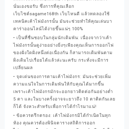
นั่นเองขอรับ ซึ่งการที่คุณเลือก
เว็บไซต์sagame168th เว็บไหนดี แล้วทดลองใช้
เทคนิคเค้าไพ่มังกรนั้น มันจะช่วยทำให้คุณเล่นบา
คาร่าออนไลน์ได้ง่ายขึ้นแน่ๆ 100%
• เป็นที่ชื่นชอบในกลุ่มนักเดิมพัน: เนื่องจากว่าเค้า
ไพ่มังกรนั้นดูง่ายอย่างยิ่งๆเพียงคุณเห็นการออกไพ่
ของฝั่งใดฝั่งหนึ่งต่อเนื่องกัน ก็สามารถเดิมพันตาม
ฝั่งเดิมไปเรื่อยได้แล้วล่ะนะครับ กระทั่งจะมีการ
เปลี่ยนผล
• จุดเด่นของการตามเค้าไพ่มังกร: มันจะช่วยเพิ่ม
ความแน่ใจในการเดิมพันให้กับคุณได้มากขึ้น
เพราะเค้าไพ่มังกรมักจะออกยาวติดต่อกันอย่างต่ำ
5 ตา และในบางครั้งอาจจะยาวถึง 10 ตาติดกันเลย
ก็ได้ จังหวะสำหรับเพื่อการได้กำไรมาแน่!
• ข้อควรตรึกตรอง: เค้าไพ่มังกรมิได้กำเนิดในทุก
ห้อง คุณควรต้องพินิจตารางสถิติการออก