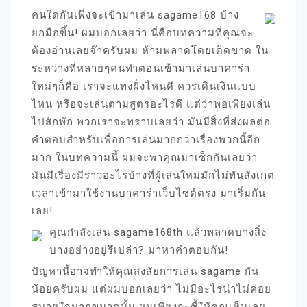
คนใดกันเพิ่งจะเข้ามาเล่น sagame168 บ้าง
ยกมือขึ้น! ผมบอกเลยว่า นี่คือบทความที่คุณจะ
ต้องอ่านเลยจ๊าครับผม ห้ามพลาดโดยเด็ดขาด ใน
ระหว่างที่หลายๆคนทำตอนเข้ามาเล่นบาคาร่า
ใหม่ๆก็คือ เราจะแทงฝั่งไหนดี ควรเดินเงินแบบ
ไหน หรือจะเล่นตามสูตรอะไรดี แต่ว่าพอเพียงเล่น
ไปสักพัก พวกเราจะทราบเลยว่า มันมีสิ่งที่ส่งผลต่อ
คำตอบสำหรับเพื่อการเล่นมากกว่าเรื่องพวกนี้อีก
มาก ในบทความนี้ ผมจะพาคุณมาเช็กกันเลยว่า
มันมีเรื่องมีราวอะไรบ้างที่ผู้เล่นใหม่มักไม่ทันสังเกต
เวลาเข้ามาใช้งานบาคาร่าเว็บไซต์ตรง มาเริ่มกัน
เลย!
คุณกำลังเล่น sagame168th แล้วพลาดบางสิ่ง
บางอย่างอยู่รึเปล่า? มาหาคำตอบกัน!
ปัญหานี้อาจทำให้คุณสงสัยการเล่น sagame กัน
น้อยครับผม แต่ผมบอกเลยว่า ไม่มีอะไรน่าไม่ค่อย