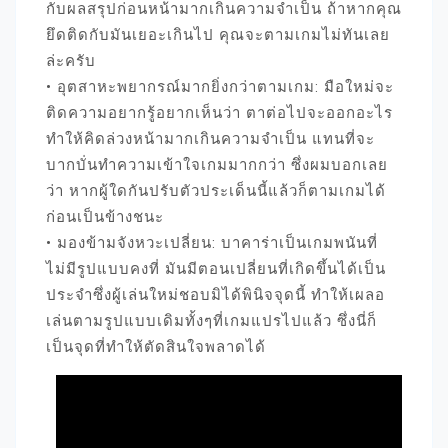
กับผลสรุปก่อนหน้ามากเกินความจำเป็น ถ้าหากคุณ
ยึดติดกับมันเยอะเกินไป คุณจะตามเกมไม่ทันเลย
ล่ะครับ
• อุตสาหะพยากรณ์มากยิ่งกว่าตามเกม: มือใหม่จะ
ติดความอยากรู้อยากเห็นว่า ตาต่อไปจะออกอะไร
ทำให้คิดล่วงหน้ามากเกินความจำเป็น แทนที่จะ
บากบั่นทำความเข้าใจเกมมากกว่า ซึ่งผมบอกเลย
ว่า หากผู้ใดกันปรับตัวประเด็นนี้แล้วก็ตามเกมได้
ก่อนเป็นข้างชนะ
• มองข้ามจังหวะเปลี่ยน: บาคาร่าเป็นเกมพนันที่
ไม่มีรูปแบบคงที่ มันมีตอนเปลี่ยนที่เกิดขึ้นได้เป็น
ประจำซึ่งผู้เล่นใหม่ชอบมิได้พินิจจุดนี้ ทำให้เผลอ
เล่นตามรูปแบบเดิมทั้งๆที่เกมแปรไปแล้ว ซึ่งนี่ก็
เป็นจุดที่ทำให้ตัดสินใจพลาดได้