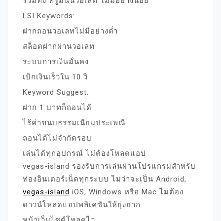
รวมทั้ง ทรูมันนี่วอเลท ไม่มีอย่างน้อย
LSI Keywords:
ฝากถอนวอเลทไม่มีอย่างต่ำ
สล็อตฝากผ่านวอเลท
ระบบการเงินมั่นคง
เบิกเงินเร็วใน 10 วิ
Keyword Suggest:
ฝาก 1 บาทก็ถอนได้
ไร้ค่าขนบธรรมเนียมประเพณี
ถอนได้ไม่จำกัดรอบ
เล่นได้ทุกอุปกรณ์ ไม่ต้องโหลดแอป
vegas-island รองรับการเล่นผ่านโปรแกรมสำหรับ
ท่องอินเตอร์เน็ตทุกระบบ ไม่ว่าจะเป็น Android,
vegas-island
iOS, Windows หรือ Mac ไม่ต้อง
ดาวน์โหลดแอปพลิเคชันให้ยุ่งยาก
หน้าเว็บไซต์โหลดไว