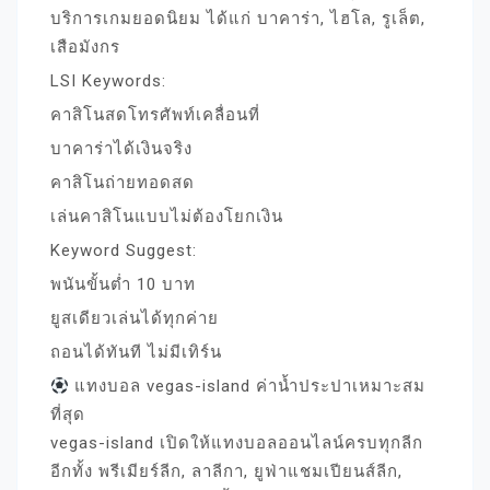
บริการเกมยอดนิยม ได้แก่ บาคาร่า, ไฮโล, รูเล็ต,
เสือมังกร
LSI Keywords:
คาสิโนสดโทรศัพท์เคลื่อนที่
บาคาร่าได้เงินจริง
คาสิโนถ่ายทอดสด
เล่นคาสิโนแบบไม่ต้องโยกเงิน
Keyword Suggest:
พนันขั้นต่ำ 10 บาท
ยูสเดียวเล่นได้ทุกค่าย
ถอนได้ทันที ไม่มีเทิร์น
แทงบอล vegas-island ค่าน้ำประปาเหมาะสม
ที่สุด
vegas-island เปิดให้แทงบอลออนไลน์ครบทุกลีก
อีกทั้ง พรีเมียร์ลีก, ลาลีกา, ยูฟ่าแชมเปียนส์ลีก,