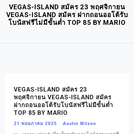
VEGAS-ISLAND สมัคร 23 พฤศจิกายน
VEGAS-ISLAND สมัคร ฝากถอนออโต้รับ
โบนัสฟรีไม่มีขั้นต่ำ TOP 85 BY MARIO
VEGAS-ISLAND สมัคร 23
พฤศจิกายน VEGAS-ISLAND สมัคร
ฝากถอนออโต้รับโบนัสฟรีไม่มีขั้นต่ำ
TOP 85 BY MARIO
21 พฤษภาคม 2025
Austin Wilson