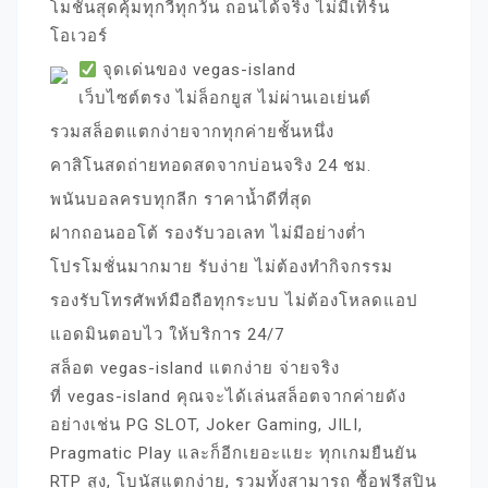
โมชั่นสุดคุ้มทุกวี่ทุกวัน ถอนได้จริง ไม่มีเทิร์น
โอเวอร์
จุดเด่นของ vegas-island
เว็บไซต์ตรง ไม่ล็อกยูส ไม่ผ่านเอเย่นต์
รวมสล็อตแตกง่ายจากทุกค่ายชั้นหนึ่ง
คาสิโนสดถ่ายทอดสดจากบ่อนจริง 24 ชม.
พนันบอลครบทุกลีก ราคาน้ำดีที่สุด
ฝากถอนออโต้ รองรับวอเลท ไม่มีอย่างต่ำ
โปรโมชั่นมากมาย รับง่าย ไม่ต้องทำกิจกรรม
รองรับโทรศัพท์มือถือทุกระบบ ไม่ต้องโหลดแอป
แอดมินตอบไว ให้บริการ 24/7
สล็อต vegas-island แตกง่าย จ่ายจริง
ที่ vegas-island คุณจะได้เล่นสล็อตจากค่ายดัง
อย่างเช่น PG SLOT, Joker Gaming, JILI,
Pragmatic Play และก็อีกเยอะแยะ ทุกเกมยืนยัน
RTP สูง, โบนัสแตกง่าย, รวมทั้งสามารถ ซื้อฟรีสปิน