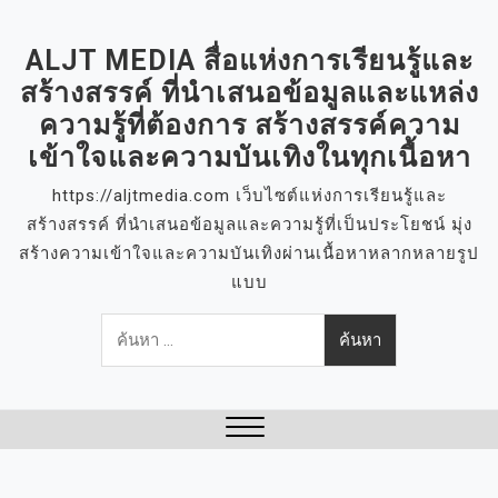
S
k
ALJT MEDIA สื่อแห่งการเรียนรู้และ
i
สร้างสรรค์ ที่นำเสนอข้อมูลและแหล่ง
p
ความรู้ที่ต้องการ สร้างสรรค์ความ
t
เข้าใจและความบันเทิงในทุกเนื้อหา
o
c
https://aljtmedia.com เว็บไซต์แห่งการเรียนรู้และ
o
สร้างสรรค์ ที่นำเสนอข้อมูลและความรู้ที่เป็นประโยชน์ มุ่ง
n
สร้างความเข้าใจและความบันเทิงผ่านเนื้อหาหลากหลายรูป
t
แบบ
e
ค้นหา
n
สำหรับ:
t
Close
Menu