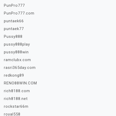
PunPro777
PunPro777.com
puntaek66
puntaek77
Pussy888
pussy888play
pussy888win
ramclubx.com
rasri365day.com
redkong89
RENO88WIN.COM
rich8188.com
rich8188.net
rockstar66m
royal558