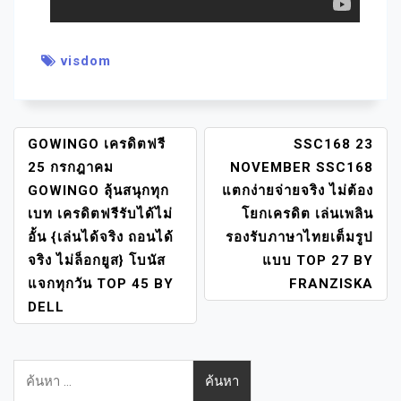
visdom
แ
GOWINGO เครดิตฟรี
SSC168 23
น
25 กรกฎาคม
NOVEMBER SSC168
ะ
GOWINGO ลุ้นสนุกทุก
แตกง่ายจ่ายจริง ไม่ต้อง
แ
เบท เครดิตฟรีรับได้ไม่
โยกเครดิต เล่นเพลิน
น
อั้น {เล่นได้จริง ถอนได้
รองรับภาษาไทยเต็มรูป
ว
จริง ไม่ล็อกยูส} โบนัส
แบบ TOP 27 BY
เ
แจกทุกวัน TOP 45 BY
FRANZISKA
รื่
DELL
อ
ง
ค้นหา
สำหรับ: