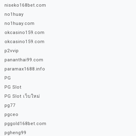
niseko168bet.com
no1huay
no1huay.com
okcasino159.com
okcasino159.com
p2vvip
pananthai99.com
paramax1688.info
PG
PG Slot
PG Slot เว็บใหม่
pg77
pgceo
pggold168bet.com
pgheng99