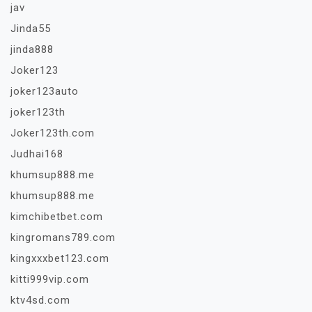
jav
Jinda55
jinda888
Joker123
joker123auto
joker123th
Joker123th.com
Judhai168
khumsup888.me
khumsup888.me
kimchibetbet.com
kingromans789.com
kingxxxbet123.com
kitti999vip.com
ktv4sd.com