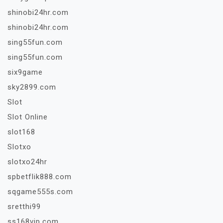
shinobi24hr.com
shinobi24hr.com
sing55fun.com
sing55fun.com
six9game
sky2899.com
Slot
Slot Online
slot168
Slotxo
slotxo24hr
spbetflik888.com
sqgame555s.com
sretthi99
ss168vip.com