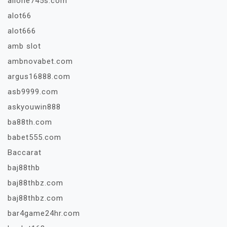
allone745s.com
alot66
alot666
amb slot
ambnovabet.com
argus16888.com
asb9999.com
askyouwin888
ba88th.com
babet555.com
Baccarat
baj88thb
baj88thbz.com
baj88thbz.com
bar4game24hr.com