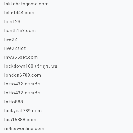
lalikabetsgame.com
lcbet444.com
lion123
lionth168.com
live22
live22slot
lnw365bet.com
lockdown168 เข้าสู่ระบบ
london6789.com
lotto432 ทางเข้า
lotto432 ทางเข้า
lotto888
luckycat789.com
luis16888.com
m4newonline.com