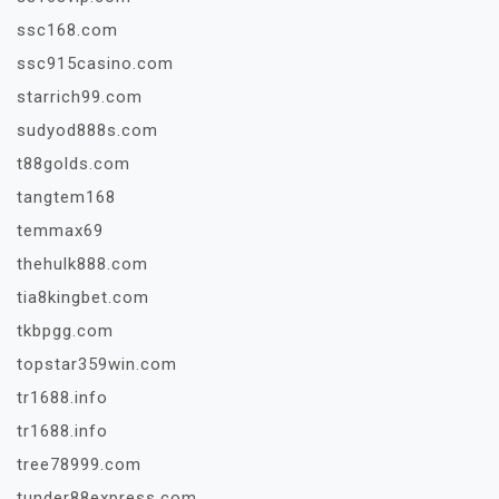
ssc168.com
ssc915casino.com
starrich99.com
sudyod888s.com
t88golds.com
tangtem168
temmax69
thehulk888.com
tia8kingbet.com
tkbpgg.com
topstar359win.com
tr1688.info
tr1688.info
tree78999.com
tunder88express.com