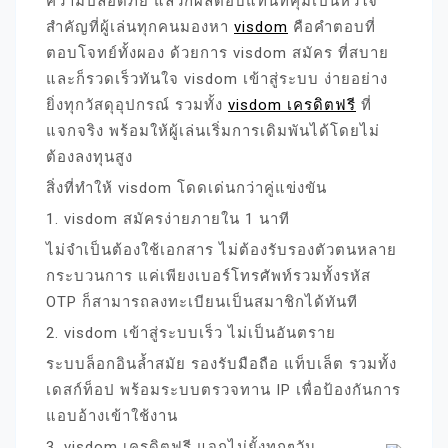
ความปลอดภัย แล้วก็ผลตอบแทนที่คุ้มเป็นหัวใจ
สำคัญที่ผู้เล่นทุกคนมองหา
visdom
คือคำตอบที่
ตอบโจทย์ทั้งผอง ด้วยการ visdom สมัคร ที่สบาย
และก็รวดเร็วทันใจ visdom เข้าสู่ระบบ ง่ายอย่าง
ยิ่งทุกวัสดุอุปกรณ์ รวมทั้ง
visdom เครดิตฟรี
ที่
แจกจริง พร้อมให้ผู้เล่นเริ่มการเดิมพันได้โดยไม่
ต้องลงทุนสูง
สิ่งที่ทำให้ visdom โดดเด่นกว่าคู่แข่งขัน
1. visdom สมัครง่ายภายใน 1 นาที
ไม่จำเป็นต้องใช้เอกสาร ไม่ต้องรับรองตัวตนหลาย
กระบวนการ แค่เพียงเบอร์โทรศัพท์รวมทั้งรหัส
OTP ก็สามารถลงทะเบียนเป็นสมาชิกได้ทันที
2. visdom เข้าสู่ระบบเร็ว ไม่เป็นอันตราย
ระบบล็อกอินล้ำสมัย รองรับมือถือ แท็บเล็ต รวมทั้ง
เดสก์ท็อป พร้อมระบบตรวจทาน IP เพื่อป้องกันการ
แอบอ้างเข้าใช้งาน
3. visdom เครดิตฟรี แจกไม่ยั้งทุกๆวัน