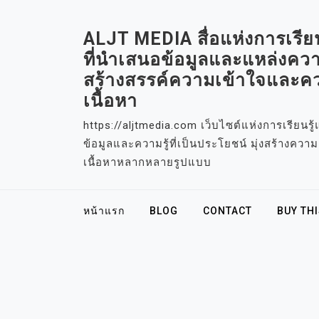
S
k
ALJT MEDIA สื่อแห่งการเรียน
i
ที่นำเสนอข้อมูลและแหล่งความ
p
สร้างสรรค์ความเข้าใจและคว
t
เนื้อหา
o
c
https://aljtmedia.com เว็บไซต์แห่งการเรียนรู
o
ข้อมูลและความรู้ที่เป็นประโยชน์ มุ่งสร้างคว
n
เนื้อหาหลากหลายรูปแบบ
t
e
หน้าแรก
BLOG
CONTACT
BUY TH
n
t