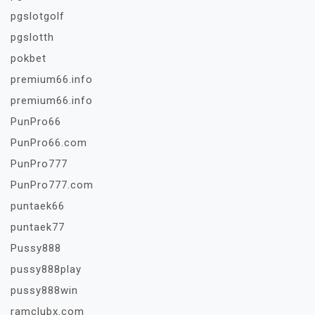
pgslotgolf
pgslotth
pokbet
premium66.info
premium66.info
PunPro66
PunPro66.com
PunPro777
PunPro777.com
puntaek66
puntaek77
Pussy888
pussy888play
pussy888win
ramclubx.com