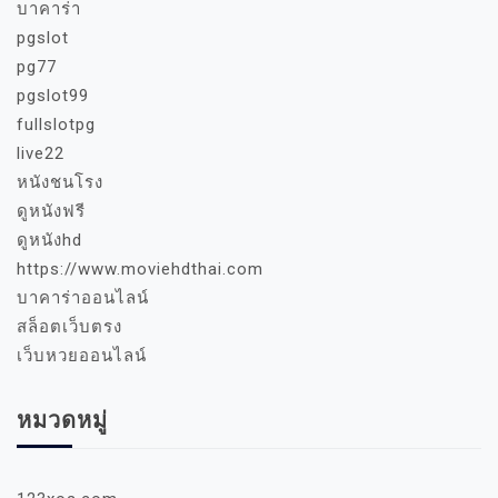
บาคาร่า
pgslot
pg77
pgslot99
fullslotpg
live22
หนังชนโรง
ดูหนังฟรี
ดูหนังhd
https://www.moviehdthai.com
บาคาร่าออนไลน์
สล็อตเว็บตรง
เว็บหวยออนไลน์
หมวดหมู่