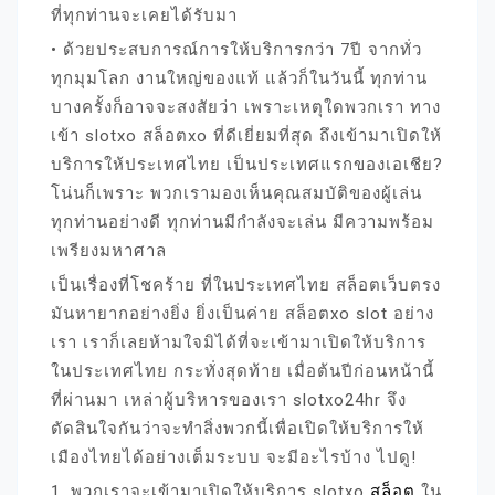
ที่ทุกท่านจะเคยได้รับมา
• ด้วยประสบการณ์การให้บริการกว่า 7ปี จากทั่ว
ทุกมุมโลก งานใหญ่ของแท้ แล้วก็ในวันนี้ ทุกท่าน
บางครั้งก็อาจจะสงสัยว่า เพราะเหตุใดพวกเรา ทาง
เข้า slotxo สล็อตxo ที่ดีเยี่ยมที่สุด ถึงเข้ามาเปิดให้
บริการให้ประเทศไทย เป็นประเทศแรกของเอเชีย?
โน่นก็เพราะ พวกเรามองเห็นคุณสมบัติของผู้เล่น
ทุกท่านอย่างดี ทุกท่านมีกำลังจะเล่น มีความพร้อม
เพรียงมหาศาล
เป็นเรื่องที่โชคร้าย ที่ในประเทศไทย สล็อตเว็บตรง
มันหายากอย่างยิ่ง ยิ่งเป็นค่าย สล็อตxo slot อย่าง
เรา เราก็เลยห้ามใจมิได้ที่จะเข้ามาเปิดให้บริการ
ในประเทศไทย กระทั่งสุดท้าย เมื่อต้นปีก่อนหน้านี้
ที่ผ่านมา เหล่าผู้บริหารของเรา slotxo24hr จึง
ตัดสินใจกันว่าจะทำสิ่งพวกนี้เพื่อเปิดให้บริการให้
เมืองไทยได้อย่างเต็มระบบ จะมีอะไรบ้าง ไปดู!
1. พวกเราจะเข้ามาเปิดให้บริการ slotxo
สล็อต
ใน