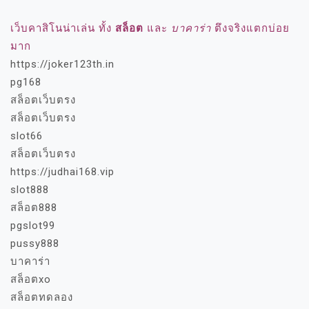
เว็บคาสิโนน่าเล่น ทั้ง
สล็อต
และ
บาคาร่า
ตึงจริงแตกบ่อย
มาก
https://joker123th.in
pg168
สล็อตเว็บตรง
สล็อตเว็บตรง
slot66
สล็อตเว็บตรง
https://judhai168.vip
slot888
สล็อต888
pgslot99
pussy888
บาคาร่า
สล็อตxo
สล็อตทดลอง