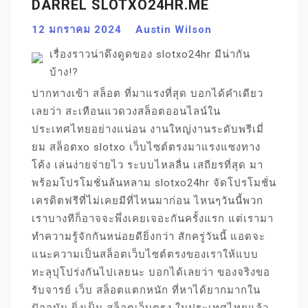
DARREL SLOTXO24HR.ME
12 มกราคม 2024
Austin Wilson
เรื่องราวน่าดึงดูดของ slotxo24hr มีน่ากัน
บ้าง!?
ปากทางเข้า สล็อต ที่มาแรงที่สุด บอกได้คำเดียว
เลยว่า สะเทือนแวดวงสล็อตออนไลน์ใน
ประเทศไทยอย่างแน่อน งานใหญ่งานระดับพรีเมี่
ยม สล็อตxo slotxo เว็บไซต์ตรงมาแรงแซงทาง
โค้ง เล่นง่ายจ่ายไว ระบบไหลลื่น เสถียรที่สุด มา
พร้อมโปรโมชั่นล้นหลาม slotxo24hr จัดโปรโมชั่น
เครดิตฟรีที่ไม่เคยมีที่ไหนมาก่อน ไหนๆวันนี้พวก
เราบางทีก็อาจจะพึ่งเคยเจอะกันครั้งแรก แต่เรามา
ทำความรู้จักกันหน่อยดียิ่งกว่า สักครู่วันนี้ แอดจะ
แนะความเป็นสล็อตเว็บไซต์ตรงของเราให้แบบ
ทะลุปุโปร่งกันไปเลยนะ บอกได้เลยว่า ของจริงขอ
รับจารย์ เว็บ สล็อตแตกหนัก ที่หาได้ยากมากใน