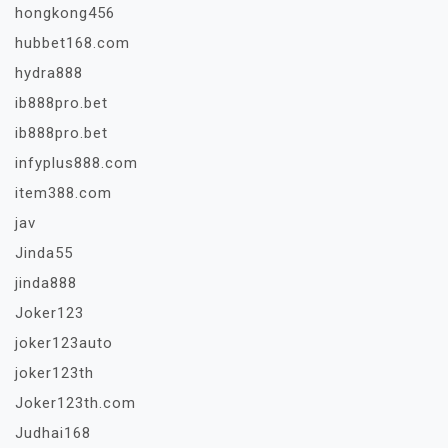
hongkong456
hubbet168.com
hydra888
ib888pro.bet
ib888pro.bet
infyplus888.com
item388.com
jav
Jinda55
jinda888
Joker123
joker123auto
joker123th
Joker123th.com
Judhai168