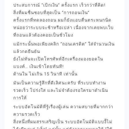
ประสบการณ์ “เบิกเงิน” ครั้งแรก เร็วกว่าที่คิด!
สิ่งที่ผมชื่นชอบที่สุดเป็น “การถอนเงิน”
ครั้งแรกที่ทดลองถอน ผมก็ยังแอบตื่นตระหนกนิด
หน่อยว่าระบบจะช้าหรือเปล่า เนื่องจากเคยพบเว็บ
ที่ถอนแล้วต้องคอยเป็นชั่วโมง
แม้กระนั้นพอเพียงคลิก “ถอนเครดิต” ใส่จำนวนเงิน
แล้วกดยืนยัน
ยังไม่ทันจะเปิดโทรศัพท์อีกเครื่องมองยอดใน
แบงค์… เงินเข้าโดยทันที!
ด้านใน ไม่เกิน 15 วินาที เท่านั้น
มันเป็นความรู้สึกที่ดีเลิศนะครับ ที่ระบบทำงาน
รวดเร็ว โปร่งใส และไม่จำต้องรอใครมาดำเนิน
การให้
ระบบอัตโนมัติที่รู้เรื่องผู้เล่น ความสบายที่มากกว่า
ความรวดเร็ว
สิ่งหนึ่งที่ผมสรรเสริญเป็น ระบบอัตโนมัติแบบงี้ไม่