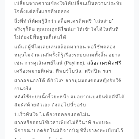
เปลี่ยนจากความข้องใจให้เปลี่ยนเป็นความประทับ
ใจตั้งแต่ครั้งแรกที่ทดลอง
สิ่งที่ทำให้ผมรู้สึกว่า สล็อตเครดิตฟรี “เล่นง่าย”
จริงๆก็คือ ทุกเกมถูกดีไซน์มาให้เข้าใจได้ในทันที
ไม่ต้องมีพื้นฐานก็เล่นได้
แม้แต่ผู้ที่ไม่เคยเล่นสล็อตมาก่อน พอใช้ทดลอง
หมุนไม่จำนวนกี่ครั้งก็รู้เรื่องระบบเกมทั้งสิ้น อย่าง
เช่น การดูเส้นเพย์ไลน์ (Payline),
สล็อตเครดิตฟรี
เครื่องหมายพิเศษ, ฟีพบร์โบนัส, ฟรีสปิน ฯลฯ
ฝากถอนออโต้ ดียังไง? จากมุมมองของหญิงรับใช้
งานจริง
หลังใช้ระบบนี้กริ้วยะหนึ่ง ผมอยากแบ่งปันข้อดีที่ได้
สัมผัสด้วยตัวเอง ดังต่อไปนี้ขอรับ
1.เร็วทันใจ ไม่ต้องรอคอยแอดไม่น
ฝากหรือถอนใช้เวลาเพียงไม่กี่วินาที ระบบจะ
พิจารณายอดอัตโนมัติจากบัญชีที่เราลงทะเบียนไว้