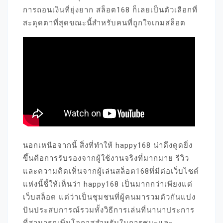
การถอนเงินที่ยุ่งยาก สล็อต168 ก็เลยเป็นตัวเลือกที่
สะดุดตาที่สุดขณะนี้สำหรับคนที่ถูกใจเกมสล็อต
นอกเหนือจากนี้ สิ่งที่ทำให้ happy168 น่าดึงดูดยิ่ง
ขึ้นคือการรับรองจากผู้ใช้งานจริงที่มากมาย รีวิว
และความคิดเห็นจากผู้เล่นสล็อต168ที่มีต่อเว็บไซต์
แห่งนี้ชี้ให้เห็นว่า happy168 เป็นมากกว่าเพียงแต่
เว็บสล็อต แต่ว่าเป็นชุมชนที่ผู้คนมารวมตัวกันแบ่ง
ปันประสบการณ์รวมทั้งวิธีการเล่นที่นานาประการ