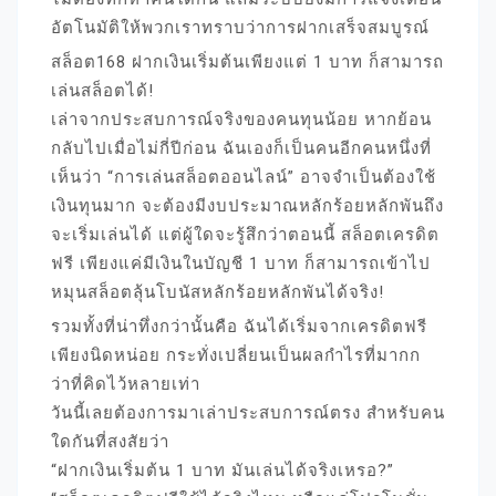
อัตโนมัติให้พวกเราทราบว่าการฝากเสร็จสมบูรณ์
สล็อต168 ฝากเงินเริ่มต้นเพียงแต่ 1 บาท ก็สามารถ
เล่นสล็อตได้!
เล่าจากประสบการณ์จริงของคนทุนน้อย หากย้อน
กลับไปเมื่อไม่กี่ปีก่อน ฉันเองก็เป็นคนอีกคนหนึ่งที่
เห็นว่า “การเล่นสล็อตออนไลน์” อาจจำเป็นต้องใช้
เงินทุนมาก จะต้องมีงบประมาณหลักร้อยหลักพันถึง
จะเริ่มเล่นได้ แต่ผู้ใดจะรู้สึกว่าตอนนี้ สล็อตเครดิต
ฟรี เพียงแค่มีเงินในบัญชี 1 บาท ก็สามารถเข้าไป
หมุนสล็อตลุ้นโบนัสหลักร้อยหลักพันได้จริง!
รวมทั้งที่น่าทึ่งกว่านั้นคือ ฉันได้เริ่มจากเครดิตฟรี
เพียงนิดหน่อย กระทั่งเปลี่ยนเป็นผลกำไรที่มากก
ว่าที่คิดไว้หลายเท่า
วันนี้เลยต้องการมาเล่าประสบการณ์ตรง สำหรับคน
ใดกันที่สงสัยว่า
“ฝากเงินเริ่มต้น 1 บาท มันเล่นได้จริงเหรอ?”