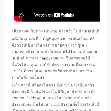
สล็อต168 เว็บตรง เล่นง่าย จ่ายจริง ไม่ผ่านเอเย่นต์
หนึ่งในจุดเด่นที่สำคัญที่สุดของการเล่นสล็อต168
คือการที่เป็น “เว็บตรง” หมายความว่า ผู้เล่น
สามารถเข้าระบบแล้วก็เล่นเกมได้โดยไม่ต้องผ่าน
เอเย่นต์ การเล่นhappy168ผ่านเว็บตรงช่วยให้
มั่นใจได้ว่าคุณจะได้รับอัตราการจ่ายที่ชอบธรรม
และไม่มีการล็อคยูสเซอร์หรือปรับอัตราการชนะ
ราวกับที่บางเว็บทำ
ยิ่งไปกว่านี้ สล็อตเว็บตรง ยังมีระบบระเบียบการ
ชำระเงินที่เร็วทันใจและไม่มีปัญหาสำหรับการทำ
ธุรกรรม ไม่ว่าคุณจะชนะเงินรางวัลเท่าไร การ
ชำระเงินจะเป็นไปอย่างแม่นยำรวมทั้งโปร่งใส สิ่งนี้
เป็นเหตุผลที่ผู้เล่นคนจำนวนไม่น้อยไว้ใจแล้วก็