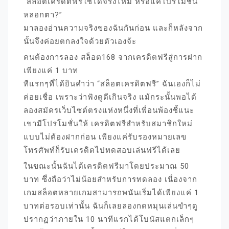
“สล็อตเครดิตฟรีใช้ได้จริงไหม หรือแค่โปรโมชั่น
หลอกตา?”
มาลองอ่านความจริงของฉันกันก่อน และก็หลังจาก
นั้นจึงค่อยตกลงใจด้วยตัวเองจ้ะ
คนต้องการลอง สล็อต168 จากเครดิตฟรีสู่การฝาก
เพียงแค่ 1 บาท
ทีแรกๆที่ได้ยินคำว่า “สล็อตเครดิตฟรี” ฉันเองก็ไม่
ค่อยเชื่อ เพราะว่าฟังดูดีเกินจริง แม้กระนั้นพอได้
ลองสมัครเว็บไซต์ตรงแห่งหนึ่งที่เพื่อนพ้องชี้แนะ
เขามีโปรโมชั่นให้ เครดิตฟรีสำหรับสมาชิกใหม่
แบบไม่ต้องฝากก่อน เพียงแค่รับรองหมายเลข
โทรศัพท์ก็รับเครดิตไปทดสอบเล่นฟรีได้เลย
ในขณะนั้นฉันได้เครดิตฟรีมาโดยประมาณ 50
บาท ซึ่งถือว่าไม่น้อยสำหรับการทดลอง เนื่องจาก
เกมสล็อตหลายเกมสามารถพนันเริ่มได้เพียงแค่ 1
บาทต่อรอบเท่านั้น ฉันก็เลยลองกดหมุนเล่นขำๆดู
ปรากฏว่าภายใน 10 นาทีแรกได้โบนัสแตกเล็กๆ