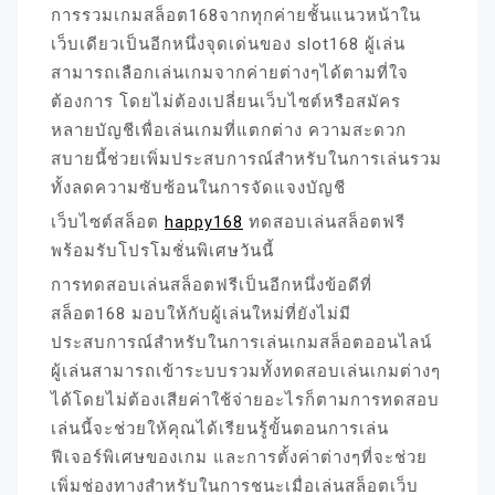
การรวมเกมสล็อต168จากทุกค่ายชั้นแนวหน้าใน
เว็บเดียวเป็นอีกหนึ่งจุดเด่นของ slot168 ผู้เล่น
สามารถเลือกเล่นเกมจากค่ายต่างๆได้ตามที่ใจ
ต้องการ โดยไม่ต้องเปลี่ยนเว็บไซต์หรือสมัคร
หลายบัญชีเพื่อเล่นเกมที่แตกต่าง ความสะดวก
สบายนี้ช่วยเพิ่มประสบการณ์สำหรับในการเล่นรวม
ทั้งลดความซับซ้อนในการจัดแจงบัญชี
เว็บไซต์สล็อต
happy168
ทดสอบเล่นสล็อตฟรี
พร้อมรับโปรโมชั่นพิเศษวันนี้
การทดสอบเล่นสล็อตฟรีเป็นอีกหนึ่งข้อดีที่
สล็อต168 มอบให้กับผู้เล่นใหม่ที่ยังไม่มี
ประสบการณ์สำหรับในการเล่นเกมสล็อตออนไลน์
ผู้เล่นสามารถเข้าระบบรวมทั้งทดสอบเล่นเกมต่างๆ
ได้โดยไม่ต้องเสียค่าใช้จ่ายอะไรก็ตามการทดสอบ
เล่นนี้จะช่วยให้คุณได้เรียนรู้ขั้นตอนการเล่น
ฟีเจอร์พิเศษของเกม และการตั้งค่าต่างๆที่จะช่วย
เพิ่มช่องทางสำหรับในการชนะเมื่อเล่นสล็อตเว็บ