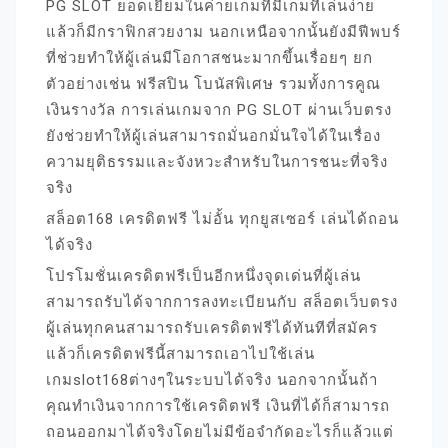
PG SLOT ยอดเยี่ยมในค่ายเกมที่มีเกมที่เล่นง่าย
แล้วก็มีกราฟิกสวยงาม นอกเหนือจากนั้นยังมีฟีพบร์
ที่ช่วยทำให้ผู้เล่นมีโอกาสชนะมากขึ้นเรื่อยๆ ยก
ตัวอย่างเช่น ฟรีสปิน โบนัสพิเศษ รวมทั้งการคูณ
เงินรางวัล การเล่นเกมจาก PG SLOT ผ่านเว็บตรง
ยังช่วยทำให้ผู้เล่นสามารถมั่นอกมั่นใจได้ในเรื่อง
ความยุติธรรมและจังหวะสำหรับในการชนะที่จริง
จริง
สล็อต168 เครดิตฟรี ไม่อั้น ทุกยูสเซอร์ เล่นได้ถอน
ได้จริง
โปรโมชั่นเครดิตฟรีเป็นอีกหนึ่งจุดเด่นที่ผู้เล่น
สามารถรับได้จากการลงทะเบียนกับ สล็อตเว็บตรง
ผู้เล่นทุกคนสามารถรับเครดิตฟรีได้ทันทีที่สมัคร
แล้วก็เครดิตฟรีนี้สามารถเอาไปใช้เล่น
เกมslot168ต่างๆในระบบได้จริง นอกจากนั้นถ้า
คุณทำเงินจากการใช้เครดิตฟรี เงินที่ได้ก็สามารถ
ถอนออกมาได้จริงโดยไม่มีข้อจำกัดอะไรก็แล้วแต่