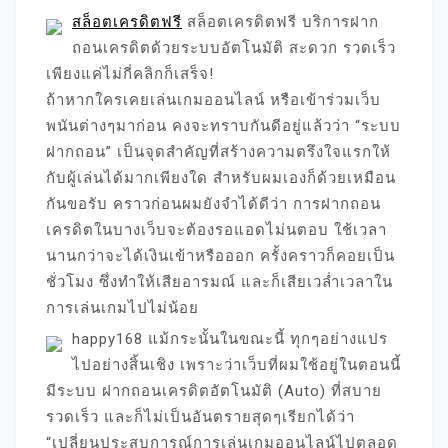
สล็อตเครดิตฟรี
สล็อตเครดิตฟรี บริการฝาก
ถอนเครดิตด้วยระบบอัตโนมัติ สะดวก รวดเร็ว
เพียงแค่ไม่กี่คลิกก็เสร็จ!
ถ้าหากใครเคยเล่นเกมออนไลน์ หรือเข้าร่วมเว็บ
พนันต่างๆมาก่อน คงจะทราบกันดีอยู่แล้วว่า “ระบบ
ฝากถอน” เป็นจุดสำคัญที่สร้างความตรึงใจแรกให้
กับผู้เล่นได้มากเพียงใด สำหรับผมเองก็ด้วยเหมือน
กันขอรับ คราวก่อนผมยังจำได้ดีว่า การฝากถอน
เครดิตในบางเว็บจะต้องรอแอดไม่นตอบ ใช้เวลา
นานกว่าจะได้เงินเข้าหรือออก ครั้งคราวก็คอยเป็น
ชั่วโมง ซึ่งทำให้เสียอารมณ์ และก็เสียเวล่ำเวลาใน
การเล่นเกมไปไม่น้อย
happy168 แม้กระนั้นในขณะนี้ ทุกๆอย่างแปร
ไปอย่างสิ้นเชิง เพราะว่าเว็บที่ผมใช้อยู่ในตอนนี้
มีระบบ ฝากถอนเครดิตอัตโนมัติ (Auto) ที่สบาย
รวดเร็ว และก็ไม่เป็นอันตรายสุดๆเรียกได้ว่า
“เปลี่ยนประสบการณ์การเล่นเกมออนไลน์ไปตลอด