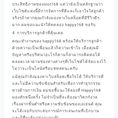
ประสิทธิภาพของslot168 แต่ว่ายังเป็นหลักฐานว่า
เว็บไซต์แห่งนี้มีการจัดการที่ดีและก็เอาใจใส่ลูกค้า
จริงๆถ้าหากคุณกำลังมองหาเว็บสล็อตที่มีรีวิวดีๆ
มาก ผมขอแนะนำให้ทดลอง happy168 ขอรับ
4. การบริการลูกค้าที่คุ้นเคย
คณะทำงานของ happy168 พร้อมให้บริการลูกค้า
ด้วยความเป็นเพื่อนแล้วก็ความเข้าใจ เมื่อคุณมี
ปัญหาหรือปริศนาอะไรก็ตามก็สามารถติดต่อได้
ตลอดเวลาผ่านช่องทางต่างๆที่เว็บไซต์ได้จัดแจงไว้
ไม่ว่าจะเป็นไลน์หรือแชทสดนะครับ
แม้คุณกำลังมองหาเว็บสล็อตเชื่อใจได้ ให้บริการดี
และไม่มีความซับซ้อนสำหรับเพื่อการทำธุรกรรม
ทางด้านการเงิน ผมขอชี้แนะให้ลองที่ Happy168
มองสักหนึ่งครั้ง ไม่จำเป็นที่จะต้องมาวิตกกังวล
เรื่องฝากขั้นต่ำหรือความซับซ้อนของเอเย่นต์ คุณ
จะได้เจอกับประสบการณ์การเล่นเกมที่เบิกบาน
และก็ตื่นเต้นอย่างแน่แท้!