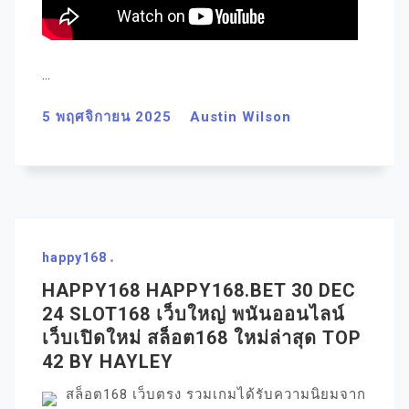
…
5 พฤศจิกายน 2025
Austin Wilson
happy168
HAPPY168 HAPPY168.BET 30 DEC
24 SLOT168 เว็บใหญ่ พนันออนไลน์
เว็บเปิดใหม่ สล็อต168 ใหม่ล่าสุด TOP
42 BY HAYLEY
สล็อต168 เว็บตรง รวมเกมได้รับความนิยมจาก