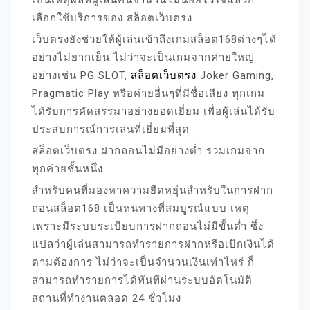
เลือกใช้บริการของ สล็อตเว็บตรง
เว็บตรงยังช่วยให้ผู้เล่นเข้าถึงเกมสล็อต168ต่างๆได้
อย่างไม่ยากเย็น ไม่ว่าจะเป็นเกมจากค่ายใหญ่
อย่างเช่น PG SLOT,
สล็อตเว็บตรง
Joker Gaming,
Pragmatic Play หรือค่ายอื่นๆที่มีชื่อเสียง ทุกเกม
ได้รับการคัดสรรมาอย่างยอดเยี่ยม เพื่อผู้เล่นได้รับ
ประสบการณ์การเล่นที่เยี่ยมที่สุด
สล็อตเว็บตรง ฝากถอนไม่มีอย่างต่ำ รวมเกมจาก
ทุกค่ายชั้นหนึ่ง
สำหรับคนที่มองหาความยืดหยุ่นสำหรับในการฝาก
ถอนสล็อต168 เป็นหนทางที่สมบูรณ์แบบ เหตุ
เพราะมีระบบระเบียบการฝากถอนไม่มีขั้นต่ำ ซึ่ง
แปลว่าผู้เล่นสามารถทำรายการฝากหรือเบิกเงินได้
ตามต้องการ ไม่ว่าจะเป็นจำนวนเงินเท่าไหร่ ก็
สามารถทำรายการได้ทันทีผ่านระบบอัตโนมัติ
สถานที่ทำงานตลอด 24 ชั่วโมง