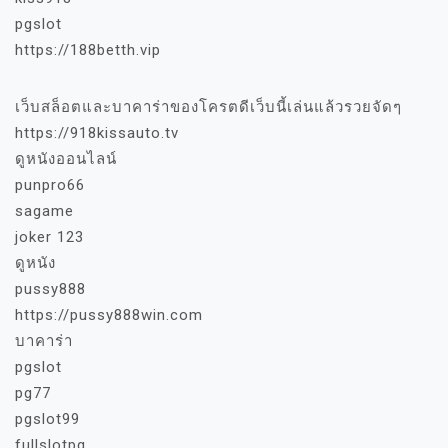
pgslot
https://188betth.vip
เว็บสล็อตและบาคาร่าของโครตดีเว็บนี้เล่นแล้วรวยจัดๆ
https://918kissauto.tv
ดูหนังออนไลน์
punpro66
sagame
joker 123
ดูหนัง
pussy888
https://pussy888win.com
บาคาร่า
pgslot
pg77
pgslot99
fullslotpg