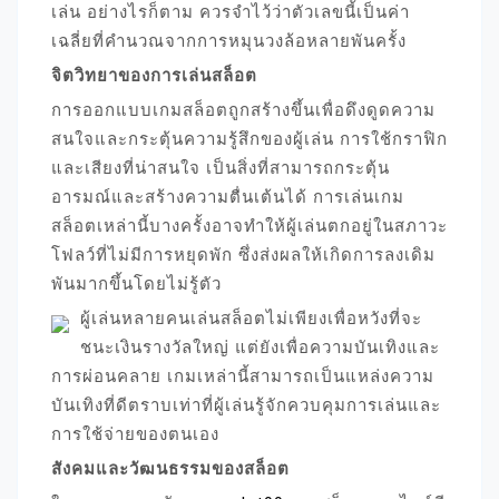
เล่น อย่างไรก็ตาม ควรจำไว้ว่าตัวเลขนี้เป็นค่า
เฉลี่ยที่คำนวณจากการหมุนวงล้อหลายพันครั้ง
จิตวิทยาของการเล่นสล็อต
การออกแบบเกมสล็อตถูกสร้างขึ้นเพื่อดึงดูดความ
สนใจและกระตุ้นความรู้สึกของผู้เล่น การใช้กราฟิก
และเสียงที่น่าสนใจ เป็นสิ่งที่สามารถกระตุ้น
อารมณ์และสร้างความตื่นเต้นได้ การเล่นเกม
สล็อตเหล่านี้บางครั้งอาจทำให้ผู้เล่นตกอยู่ในสภาวะ
โฟลว์ที่ไม่มีการหยุดพัก ซึ่งส่งผลให้เกิดการลงเดิม
พันมากขึ้นโดยไม่รู้ตัว
ผู้เล่นหลายคนเล่นสล็อตไม่เพียงเพื่อหวังที่จะ
ชนะเงินรางวัลใหญ่ แต่ยังเพื่อความบันเทิงและ
การผ่อนคลาย เกมเหล่านี้สามารถเป็นแหล่งความ
บันเทิงที่ดีตราบเท่าที่ผู้เล่นรู้จักควบคุมการเล่นและ
การใช้จ่ายของตนเอง
สังคมและวัฒนธรรมของสล็อต