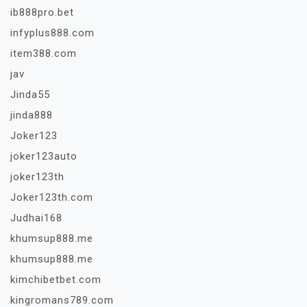
ib888pro.bet
infyplus888.com
item388.com
jav
Jinda55
jinda888
Joker123
joker123auto
joker123th
Joker123th.com
Judhai168
khumsup888.me
khumsup888.me
kimchibetbet.com
kingromans789.com