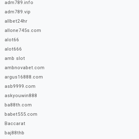
adm789.info
adm789.vip
allbet24hr
allone745s.com
alot66
alot666
amb slot
ambnovabet.com
argus16888.com
asb9999.com
askyouwin888
ba88th.com
babet555.com
Baccarat
baj88thb