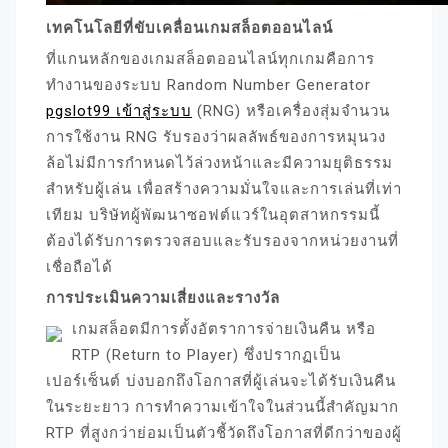
เทคโนโลยีที่ขับเคลื่อนเกมสล็อตออนไลน์
ที่แกนหลักของเกมสล็อตออนไลน์ทุกเกมคือการ
ทำงานของระบบ Random Number Generator
pgslot99 เข้าสู่ระบบ
(RNG) หรือเครื่องสุ่มจำนวน
การใช้งาน RNG รับรองว่าผลลัพธ์ของการหมุนวง
ล้อไม่มีการกำหนดไว้ล่วงหน้าและมีความยุติธรรม
สำหรับผู้เล่น เพื่อสร้างความมั่นใจและการเล่นที่เท่า
เทียม บริษัทผู้พัฒนาซอฟต์แวร์ในอุตสาหกรรมนี้
ต้องได้รับการตรวจสอบและรับรองจากหน่วยงานที่
เชื่อถือได้
การประเมินความเสี่ยงและรางวัล
เกมสล็อตมีการตั้งอัตราการจ่ายเงินคืน หรือ
RTP (Return to Player) ซึ่งปรากฏเป็น
เปอร์เซ็นต์ บ่งบอกถึงโอกาสที่ผู้เล่นจะได้รับเงินคืน
ในระยะยาว การทำความเข้าใจในส่วนนี้สำคัญมาก
RTP ที่สูงกว่าย่อมเป็นตัวชี้วัดถึงโอกาสที่ดีกว่าของผู้