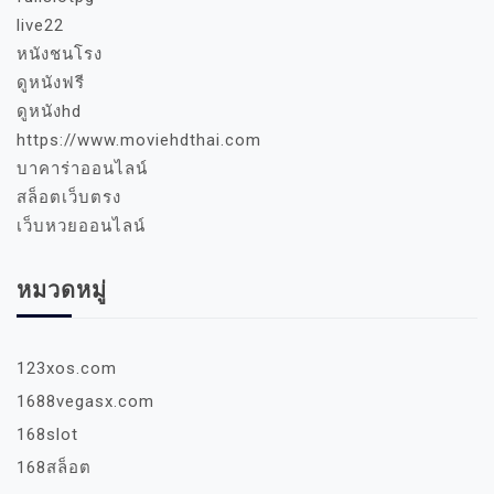
live22
หนังชนโรง
ดูหนังฟรี
ดูหนังhd
https://www.moviehdthai.com
บาคาร่าออนไลน์
สล็อตเว็บตรง
เว็บหวยออนไลน์
หมวดหมู่
123xos.com
1688vegasx.com
168slot
168สล็อต