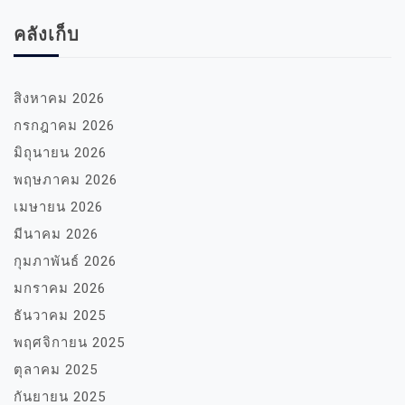
คลังเก็บ
สิงหาคม 2026
กรกฎาคม 2026
มิถุนายน 2026
พฤษภาคม 2026
เมษายน 2026
มีนาคม 2026
กุมภาพันธ์ 2026
มกราคม 2026
ธันวาคม 2025
พฤศจิกายน 2025
ตุลาคม 2025
กันยายน 2025