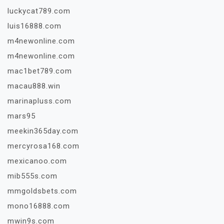
luckycat789.com
luis16888.com
m4newonline.com
m4newonline.com
mac1bet789.com
macau888.win
marinapluss.com
mars95
meekin365day.com
mercyrosa168.com
mexicanoo.com
mib555s.com
mmgoldsbets.com
mono16888.com
mwin9s.com