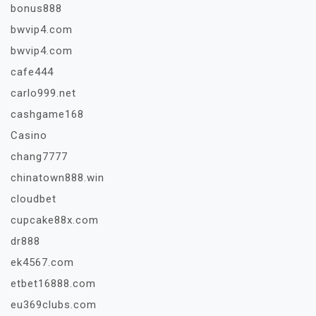
bonus888
bwvip4.com
bwvip4.com
cafe444
carlo999.net
cashgame168
Casino
chang7777
chinatown888.win
cloudbet
cupcake88x.com
dr888
ek4567.com
etbet16888.com
eu369clubs.com