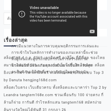
ค้นหา
สำหรับ:
เรื่องล่าสุด
การมีแนวทางในการควบคุมพฤติกรรมการเล่นและ
การเข้าใจในหลักการทำงานของเกมเหล่านี้จะช่วย
สล็อต168 4 ก.ค. 2569 เครดิตฟรี คาสิโน ที่ดีที่สุด ของไทย
ทั้งผู้เล่นและผู้ประกอบการในการสร้างสภาพ
สมาชิกใหม่รับ 50% เกมคุรภาพ เว็บโปร่งใส ไลฟ์สด สล็อต
แวดล้อมที่ปลอดภัยและยั่งยืนมากขึ้นสำหรับทุก
คนในสังคมดิจิทัลที่เราอาศัยอยู่ในยุคปัจจุบัน
ยิงปลา กีฬา ไพ่ เครดิตฟรี เกมสล็อตหลายร้อยแบบ Top 3
…
by Danuta hengjing168d.com
สล็อตเว็บตรง เว็บเดียวครบ ทั้งสล็อตและบาคาร่า Top 2 by
2 เมษายน 2025
Austin Wilson
Leandra tangtem168e.com ชวนเพื่อนรับ 100 จ่ายตรง กี่
ล้านก็จ่าย การันตี กำไรหลักแสน tangtem168 สมัครง่าย
ลุ้นรางวัลใหญ่ได้ทันที 31 กรกฎา 26