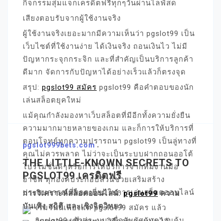
กิจกรรมสุ่มแจกเครดิตฟรีทุกๆวันผ่านไลฟ์สด
เสียงตอบรับจากผู้ใช้งานจริง
ผู้ใช้งานจริงเยอะมากมีความเห็นว่า pgslot99 เป็น
เว็บไซต์ที่ใช้งานง่าย ได้เงินจริง ถอนเงินไว ไม่มี
ปัญหากระจุกกระจิก และที่สำคัญเป็นบริการลูกค้า
ดีมาก จัดการกับปัญหาได้อย่างเร็วแล้วก็ตรงจุด
สรุป:
pgslot99 สมัคร
pgslot99 คือคำตอบของนัก
เล่นสล็อตยุคใหม่
แม้คุณกำลังมองหาเว็บสล็อตที่มีอีกทั้งความยั่งยืน
ความมากมายหลายของเกม และก็การให้บริการที่
ตอบโจทย์ทุกความปรารถนา pgslot99 เป็นลู่ทางที่
pgslot999bets.com
คุณไม่ควรพลาด ไม่ว่าจะเป็นระบบฝากถอนออโต้
THE LITTLE-KNOWN SECRETS TO
โปรโมชั่นดีๆหรือการให้บริการจากทีมงานมือ
PGSLOT99 เครดิตฟรี
อาชีพ ทุกองค์ประกอบล้วนช่วยเสริมสร้าง
ประสบการณ์ที่ยอดเยี่ยมในการเล่นสล็อตออนไลน์
การวิเคราะห์สล็อตออนไลน์:
pgslot99
ความ
บันเทิง สถิติ และเชิงจิตวิทยา
เริ่มวันนี้เพียงแต่ pgslot99 สมัคร แล้ว
pgslot99 เข้าสู่ระบบ เพื่อสัมผัสกับความคุ้ม