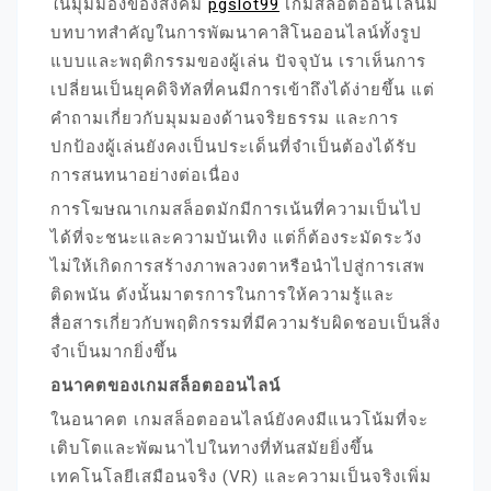
ในมุมมองของสังคม
pgslot99
เกมสล็อตออนไลน์มี
บทบาทสำคัญในการพัฒนาคาสิโนออนไลน์ทั้งรูป
แบบและพฤติกรรมของผู้เล่น ปัจจุบัน เราเห็นการ
เปลี่ยนเป็นยุคดิจิทัลที่คนมีการเข้าถึงได้ง่ายขึ้น แต่
คำถามเกี่ยวกับมุมมองด้านจริยธรรม และการ
ปกป้องผู้เล่นยังคงเป็นประเด็นที่จำเป็นต้องได้รับ
การสนทนาอย่างต่อเนื่อง
การโฆษณาเกมสล็อตมักมีการเน้นที่ความเป็นไป
ได้ที่จะชนะและความบันเทิง แต่ก็ต้องระมัดระวัง
ไม่ให้เกิดการสร้างภาพลวงตาหรือนำไปสู่การเสพ
ติดพนัน ดังนั้นมาตรการในการให้ความรู้และ
สื่อสารเกี่ยวกับพฤติกรรมที่มีความรับผิดชอบเป็นสิ่ง
จำเป็นมากยิ่งขึ้น
อนาคตของเกมสล็อตออนไลน์
ในอนาคต เกมสล็อตออนไลน์ยังคงมีแนวโน้มที่จะ
เติบโตและพัฒนาไปในทางที่ทันสมัยยิ่งขึ้น
เทคโนโลยีเสมือนจริง (VR) และความเป็นจริงเพิ่ม