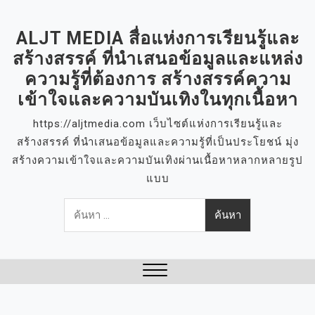
S
k
ALJT MEDIA สื่อแห่งการเรียนรู้และ
i
สร้างสรรค์ ที่นำเสนอข้อมูลและแหล่ง
p
ความรู้ที่ต้องการ สร้างสรรค์ความ
t
เข้าใจและความบันเทิงในทุกเนื้อหา
o
c
https://aljtmedia.com เว็บไซต์แห่งการเรียนรู้และ
o
สร้างสรรค์ ที่นำเสนอข้อมูลและความรู้ที่เป็นประโยชน์ มุ่ง
n
สร้างความเข้าใจและความบันเทิงผ่านเนื้อหาหลากหลายรูป
t
แบบ
e
ค้นหา
n
สำหรับ:
t
Close
Menu