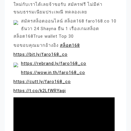
ใหม่กับเราได้เลยจ้าขอรับ สมัครฟรี ไม่มีค่า
ขนบธรรมเนียมประเพณี ทดลองเลย
สมัครสล็อตออนไลน์ สล็อต168 faro168.co 10
ธันวา 24 Shayna ยืน 1 เรื่องเกมสล็อต
สล็อต168True wallet Top 30
ขอขอบคุณมากอ้างอิง
สล็อต168
https://bit.ly/faro168_co
https://rebrand.ly/faro168_co
https://wow.in.th/faro168_co
https://cutt.ly/faro168_co
https://t.co/k2LfWRYaqi