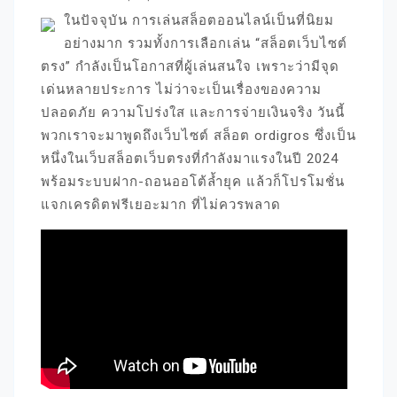
ในปัจจุบัน การเล่นสล็อตออนไลน์เป็นที่นิยม
อย่างมาก รวมทั้งการเลือกเล่น “สล็อตเว็บไซต์
ตรง” กำลังเป็นโอกาสที่ผู้เล่นสนใจ เพราะว่ามีจุด
เด่นหลายประการ ไม่ว่าจะเป็นเรื่องของความ
ปลอดภัย ความโปร่งใส และการจ่ายเงินจริง วันนี้
พวกเราจะมาพูดถึงเว็บไซต์ สล็อต ordigros ซึ่งเป็น
หนึ่งในเว็บสล็อตเว็บตรงที่กำลังมาแรงในปี 2024
พร้อมระบบฝาก-ถอนออโต้ล้ำยุค แล้วก็โปรโมชั่น
แจกเครดิตฟรีเยอะมาก ที่ไม่ควรพลาด