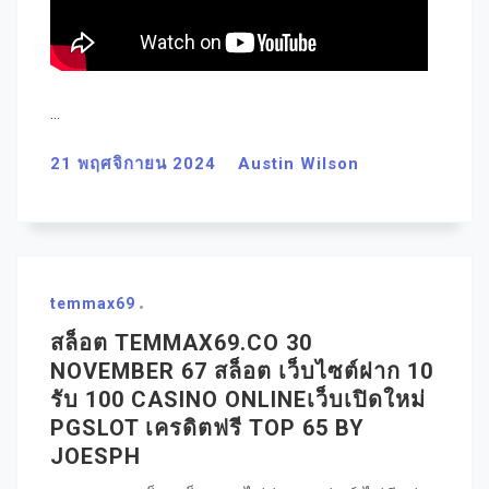
…
21 พฤศจิกายน 2024
Austin Wilson
temmax69
สล็อต TEMMAX69.CO 30
NOVEMBER 67 สล็อต เว็บไซต์ฝาก 10
รับ 100 CASINO ONLINEเว็บเปิดใหม่
PGSLOT เครดิตฟรี TOP 65 BY
JOESPH