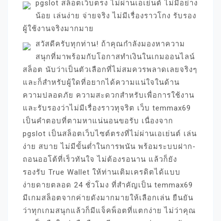
pgslot สล็อตเว็บตรง ไม่ผ่านเอเย่นต์ ไม่มีอย่าง
น้อย เล่นง่าย จ่ายจริง ไม่มีเรื่องราวโกง รับรอง
ผู้ใช้งานจริงมากมาย
สวัสดีครับทุกท่าน! ถ้าคุณกำลังมองหาความ
สนุกที่มาพร้อมกับโอกาสทำเงินในเกมออนไลน์
สล็อต นับว่าเป็นตัวเลือกที่ไม่สมควรพลาดเลยจริงๆ
และก็สำหรับผู้ใดที่อยากได้ความแน่ใจในด้าน
ความปลอดภัย ความสะดวกสำหรับเพื่อการใช้งาน
และรับรองว่าไม่มีเรื่องราวทุจริต เว็บ temmax69
เป็นคำตอบที่ตามหาแน่นอนขอรับ เนื่องจาก
pgslot เป็นสล็อตเว็บไซต์ตรงที่ไม่ผ่านเอเย่นต์ เล่น
ง่าย สบาย ไม่มีขั้นต่ำในการพนัน พร้อมระบบฝาก-
ถอนออโต้ที่เร็วทันใจ ไม่ต้องรอนาน แล้วก็ยัง
รองรับ True Wallet ให้ท่านเติมเครดิตได้แบบ
ง่ายดายตลอด 24 ชั่วโมง ที่สำคัญเป็น temmax69
มีเกมสล็อตจากค่ายดังมากมายให้เลือกเล่น ยืนยัน
ว่าทุกเกมสนุกแล้วก็มีแจ็คพ็อตที่แตกง่าย ไม่ว่าคุณ