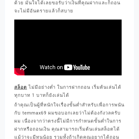
ด้วย มั่นใจได้เลยขอรับว่าเงินที่คุณฝากและก็ถอน
จะไม่มีอันตรายแล้วก็สบาย
สล็อต
ไม่มีอย่างต่ำ ในการฝากถอน เริ่มต้นเล่นได้
ทุกบาท 1 บาทก็ยังเล่นได้
ถ้าคุณเป็นผู้ที่หนักใจเรื่องขั้นต่ำสำหรับเพื่อการพนัน
กับ temmax69 ผมขอบอกเลยว่าไม่ต้องกังวลครับ
ผม เนื่องจากว่าตรงนี้ไม่มีการกำหนดขั้นต่ำในการ
ฝากหรือถอนเงิน คุณสามารถเริ่มต้นเล่นสล็อตได้
แม้ว่าจะมีทุนน้อย รวมทั้งถ้าเกิดคุณอยากได้ถอน