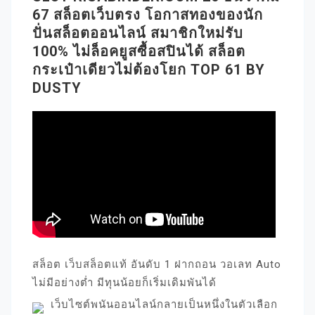
67 สล็อตเว็บตรง โอกาสทองของนัก
ปั่นสล็อตออนไลน์ สมาชิกใหม่รับ
100% ไม่ล็อคยูสซื้อสปินได้ สล็อต
กระเป๋าเดียวไม่ต้องโยก TOP 61 BY
DUSTY
สล็อต เว็บสล็อตแท้ อันดับ 1 ฝากถอน วอเลท Auto
ไม่มีอย่างต่ำ มีทุนน้อยก็เริ่มเดิมพันได้
เว็บไซต์พนันออนไลน์กลายเป็นหนึ่งในตัวเลือก