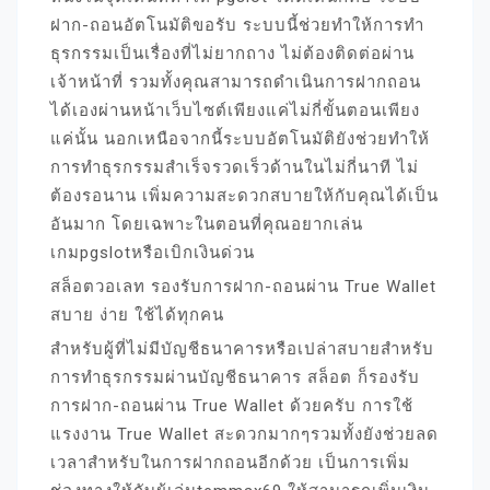
ฝาก-ถอนอัตโนมัติขอรับ ระบบนี้ช่วยทำให้การทำ
ธุรกรรมเป็นเรื่องที่ไม่ยากถาง ไม่ต้องติดต่อผ่าน
เจ้าหน้าที่ รวมทั้งคุณสามารถดำเนินการฝากถอน
ได้เองผ่านหน้าเว็บไซต์เพียงแค่ไม่กี่ขั้นตอนเพียง
แค่นั้น นอกเหนือจากนี้ระบบอัตโนมัติยังช่วยทำให้
การทำธุรกรรมสำเร็จรวดเร็วด้านในไม่กี่นาที ไม่
ต้องรอนาน เพิ่มความสะดวกสบายให้กับคุณได้เป็น
อันมาก โดยเฉพาะในตอนที่คุณอยากเล่น
เกมpgslotหรือเบิกเงินด่วน
สล็อตวอเลท รองรับการฝาก-ถอนผ่าน True Wallet
สบาย ง่าย ใช้ได้ทุกคน
สำหรับผู้ที่ไม่มีบัญชีธนาคารหรือเปล่าสบายสำหรับ
การทำธุรกรรมผ่านบัญชีธนาคาร สล็อต ก็รองรับ
การฝาก-ถอนผ่าน True Wallet ด้วยครับ การใช้
แรงงาน True Wallet สะดวกมากๆรวมทั้งยังช่วยลด
เวลาสำหรับในการฝากถอนอีกด้วย เป็นการเพิ่ม