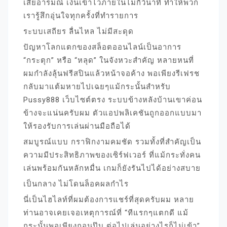
เสียอารมณ์ เงินเข้าไวภายในไม่กี่วินาที ทำให้พวก
เรารู้สึกอุ่นใจทุกครั้งที่ทำรายการ
ระบบเสถียร ลื่นไหล ไม่มีสะดุด
ปัญหาโลกแตกของสล็อตออนไลน์เป็นอาการ
“กระตุก” หรือ “หลุด” ในจังหวะสำคัญ หลายหนที่
ผมกำลังลุ้นฟรีสปินแล้วหน้าจอค้าง พอเพียงรีเฟรช
กลับมาแต้มหายไปเฉยๆแม้กระนั้นสำหรับ
Pussy888 เว็บไซต์ตรง ระบบข้างหลังบ้านเขาค่อน
ข้างจะแน่นครับผม ตัวแอปพลิเคชันถูกออกแบบมา
ให้รองรับการเล่นผ่านมือถือได้
สมบูรณ์แบบ กราฟิกงามคมชัด รวมทั้งที่สำคัญเป็น
ความมีประสิทธิภาพของเซิร์ฟเวอร์ ที่แม้กระทั่งคน
เล่นพร้อมกันหลักหมื่น เกมก็ยังรันไปได้อย่างสบาย
เป็นกลาง ไม่โดนล็อคผลกำไร
นี่เป็นไฮไลท์ที่ผมต้องการแชร์ที่สุดครับผม หลาย
ท่านอาจเคยเจอเหตุการณ์ที่ “ทีแรกๆแตกดี แม้
กระนั้นพอเพียงถอนปุ๊บ ต่อไปเล่นอย่างไรก็ไม่เข้า”