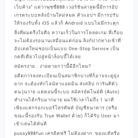
เว็บค้าง” แต่ว่าพุซซี่888 เวอร์ชันล่าสุดนี้มีการอัป
เกรดระบบหลังบ้านใหม่หมด ตัวแอปฯ มีการปรับ
ให้รองรับทั้ง iOS แล้วก็ Android แบบไม่มีกระตุก
สิ่งที่ผมตรึงใจคือ ความเร็วในการโหลดเกม ที่เกือบ
จะไม่ต้องรอนานเสมือนแต่ก่อน ลิงก์ปากทางเข้าที่
อัปเดตใหม่ชอบเป็นแบบ One-Stop Service เป็น
กดทีเดียวไปสู่หน้าล็อบบี้ได้เลย
สมัครง่าย… ง่ายดายกว่านี้มีอีกไหม?
อดีตการลงทะเบียนเป็นสมาชิกบางทีก็อาจจะดูยุ่ง
ยาก จะต้องทักไลน์หาแอดมิน ส่งสลิป การันตีตัว
ตนวุ่นวาย แต่ตอนนี้ระบบ สมัครอัตโนมัติ (Auto)
ทำงานได้กริบมากมาย ผมใช้เวลาไม่ถึง 1 นาที
เพียงแค่กรอกเบอร์โทรศัพท์ บัญชีธนาคาร (หรือ
ขณะนี้รองรับ True Wallet ด้วย) ก็ได้รับ User มา
เข้าเล่นได้ทันที
pussy888fun เครดิตฟรี ไม่ต้องฝาก: ของแท้หรือ