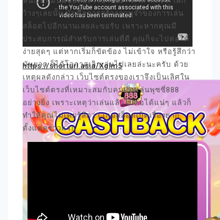
หนแรก มันมีข้อดีอะไรบ้างนะ? ถ้าหากคิดภาพก
ว้างๆเลยนั้น มันคือการสร้างภาพจำของการเล่น
สล็อตไปอีกนานเลยล่ะขอรับ เพราะหากคุณมี
ประสบการณ์สำหรับการเล่นที่ดี คุณก็จะไปต่อได้
ง่ายสุดๆ แต่หากเริ่มก็ขัดข้อง ไม่เข้าใจ หรือรู้สึกว่า
มันยาก ก็ได้โอกาสเลิกเล่นไปเลยล่ะนะครับ ด้วย
https://shorturl.asia/XgIm5
เหตุผลดังกล่าว เว็บไซต์ตรงของเราจึงเป็นเลิศใน
เว็บไซต์ตรงที่เหมาะสมกับคนเริ่มเล่นพุซซี่888
อย่างยิ่ง เพราะเหตุว่าเล่นแล้วไปต่อได้แน่ๆ แล้วก็
ทำให้คุณไม่เคยรู้สึกว่า เกมสล็อตเกิดเรื่องยาก
ตั้งแต่คราวแรก