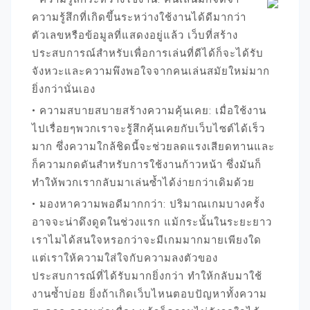
ความรู้สึกที่เกิดขึ้นระหว่างใช้งานได้ดีมากว่า
ตัวเลขหรือข้อมูลที่แสดงอยู่แล้ว เว็บที่สร้าง
ประสบการณ์สำหรับเพื่อการเล่นที่ดีได้ก็จะได้รับ
จังหวะและความพึงพอใจจากคนเล่นสมัยใหม่มาก
ยิ่งกว่านั่นเอง
• ความสบายสบายสร้างความคุ้นเคย: เมื่อใช้งาน
ไปเรื่อยๆพวกเราจะรู้สึกคุ้นเคยกับเว็บไซต์ได้เร็ว
มาก ซึ่งความใกล้ชิดนี้จะช่วยลดแรงเสียดทานและ
ก็ความกดดันสำหรับการใช้งานก้าวหน้า ซึ่งมันก็
ทำให้พวกเรากลับมาเล่นซ้ำได้ง่ายกว่าเดิมด้วย
• มองหาความพอดีมากกว่า: ปริมาณเกมบางครั้ง
อาจจะน่าดึงดูดในช่วงแรก แม้กระนั้นในระยะยาว
เราไมได้สนใจหรอกว่าจะมีเกมมากมายเพียงใด
แต่เราให้ความใส่ใจกับความลงตัวของ
ประสบการณ์ที่ได้รับมากยิ่งกว่า ทำให้กลับมาใช้
งานซ้ำบ่อย ยิ่งถ้าเกิดเว็บไหนตอบปัญหาทั้งความ