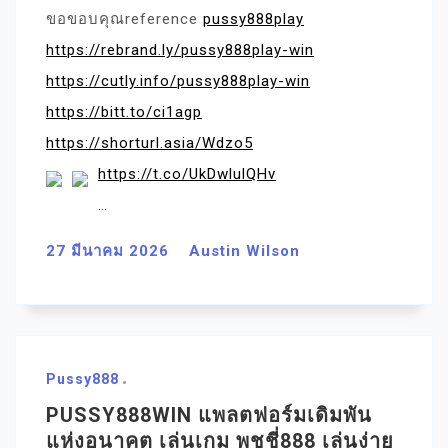
ขอขอบคุณreference
pussy888play
https://rebrand.ly/pussy888play-win
https://cutly.info/pussy888play-win
https://bitt.to/ci1agp
https://shorturl.asia/Wdzo5
https://t.co/UkDwlulQHv
…
27 มีนาคม 2026
Austin Wilson
Pussy888
PUSSY888WIN แพลตฟอร์มเดิมพัน
แห่งอนาคต เล่นเกม พุชชี่888 เล่นง่าย