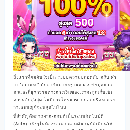
สิ่งแรกที่ผมจับใจเป็น ระบบความปลอดภัย ครับ คำ
ว่า “เว็บตรง” มักมากับมาตรฐานสากล ข้อมูลส่วน
ตัวและก็ธุรกรรมทางการเงินของเราจะถูกเก็บเป็น
ความลับสูงสุด ไม่มีการโทรมาขายยอดหรือระแวง
ว่าเลขบัญชีจะหลุดไปไหน
ที่สำคัญคือการฝาก-ถอนที่เป็นระบบอัตโนมัติ
(Auto) จริงๆไม่ต้องรอคอยแอดมินอนุมัติเตียนให้