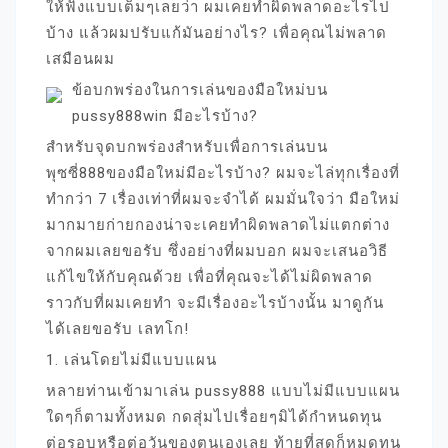
ให้ฟังแบบเต็มๆเลยว่า ผมเคยทำผิดพลาดอะไรไป
บ้าง แล้วผมปรับแก้มันอย่างไร? เพื่อคุณไม่พลาด
เสมือนผม
ข้อบกพร่องในการเล่นของมือใหม่บน
pussy888win มีอะไรบ้าง?
สำหรับจุดบกพร่องสำหรับเพื่อการเล่นบน
พุซซี่888ของมือใหม่มีอะไรบ้าง? ผมจะไล่ทุกเรื่องที่
ทำกว่า 7 เรื่องเท่าที่ผมจะจำได้ ผมมั่นใจว่า มือใหม่
มากมายก่ายกองน่าจะเคยทำผิดพลาดไม่แตกต่าง
จากผมเลยขอรับ ซึ่งอย่างที่ผมบอก ผมจะเสนอวิธี
แก้ไขให้กับคุณด้วย เพื่อที่คุณจะได้ไม่ผิดพลาด
ราวกับที่ผมเคยทำ จะมีเรื่องอะไรบ้างนั้น มาดูกัน
ได้เลยขอรับ เลทโก!
1. เล่นโดยไม่มีแบบแผน
หลายท่านเข้ามาเล่น pussy888 แบบไม่มีแบบแผน
ใดๆก็ตามทั้งหมด กดสุ่มไปเรื่อยๆมิได้กำหนดทุน
ต่อรอบหรือต่อวันของตนเองเลย ท้ายที่สุดก็หมดทุน