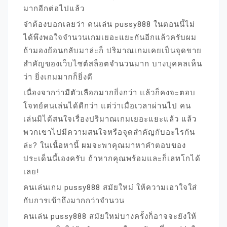
มากอีกต่อไปแล้ว
จำต้องบอกเลยว่า คนเล่น pussy888 ในตอนนี้ไม่
ได้พึงพอใจจำนวนเกมเยอะแยะกันอีกแล้วครับผม
ถ้ามองย้อนกลับมาล่ะก็ ปริมาณเกมเคยเป็นจุดขาย
สำคัญของเว็บไซต์สล็อตจำนวนมาก บางบุคคลเห็น
ว่า ยิ่งเกมมากก็ยิ่งดี
เนื่องจากว่ามีตัวเลือกมากยิ่งกว่า แล้วก็คงจะตอบ
โจทย์คนเล่นได้ดีกว่า แต่ว่าเมื่อเวลาผ่านไป คน
เล่นมิได้สนใจเรื่องปริมาณเกมเยอะแยะแล้ว แล้ว
พวกเขาไปมีความสนใจหรือจุดสำคัญกับอะไรกัน
ล่ะ? ในเนื้อหานี้ ผมจะพาคุณมาหาคำตอบของ
ประเด็นนี้เองครับ ถ้าหากคุณพร้อมและก็เลทโกได้
เลย!
คนเล่นเกม pussy888 สมัยใหม่ ให้ความเอาใจใส่
กับการเข้าถึงมากกว่าจำนวน
คนเล่น pussy888 สมัยใหม่บางครั้งก็อาจจะยังให้