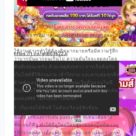
ทำไมการเริ่มต้นเล่นกับ พุซซี่888 ตั้งแต่ต้นถึงดีมาก
ยิ่งกว่าในระยะยาว?
ในตอนแรกที่มาเล่น pussy888play คุณอาจจะไม่มี
ความเคยชินกับเกมหรือระบบมากเท่าไรนัก ถ้าการ
ใช้งานต่างๆทำให้ต้องคิดมากมายหรือมีความรู้สึก
https://t.co/ghB03622Jj
ว่าบากบั่นมากจนเกินไป ความมั่นใจจะลดลงโดย
ทันทีเลยนะครับ ด้วยเหตุดังกล่าว การเริ่มต้นกับ
เว็บไซต์ที่ใช้งานง่าย เข้าใจง่าย และควบคุมทุกสิ่ง
ด้วยตัวเองได้ มันก็จะทำให้คุณเริ่มต้นแบบไม่มี
ปัญหาอะไรก็แล้วแต่ทั้งมวล แล้วก็ง่ายต่อการเล่น
pussy888 ในระยะยาวนั่นเอง
1. เริ่มเล่นได้ทันที ไม่ต้องเรียนรู้ซับซ้อน
ข้อดีแรกของการเล่น pussy888 ที่เห็นได้อย่าง
ชัดเจนก็คือ ทำให้มือใหม่ใครหลายๆคนไม่มีความ
รู้สึกว่าหลงทางตั้งแต่แรกนั่นเอง เพราะเหตุว่าทุกๆ