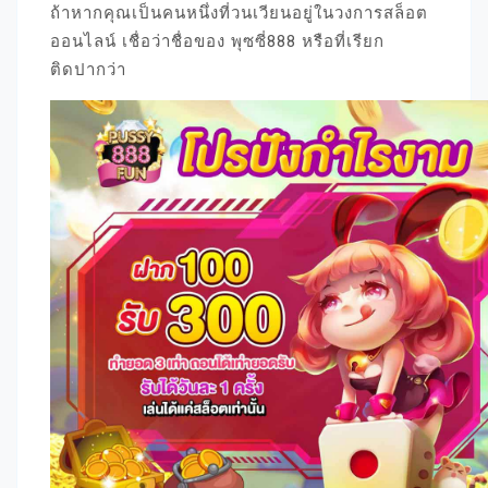
ถ้าหากคุณเป็นคนหนึ่งที่วนเวียนอยู่ในวงการสล็อต
ออนไลน์ เชื่อว่าชื่อของ พุซซี่888 หรือที่เรียก
ติดปากว่า