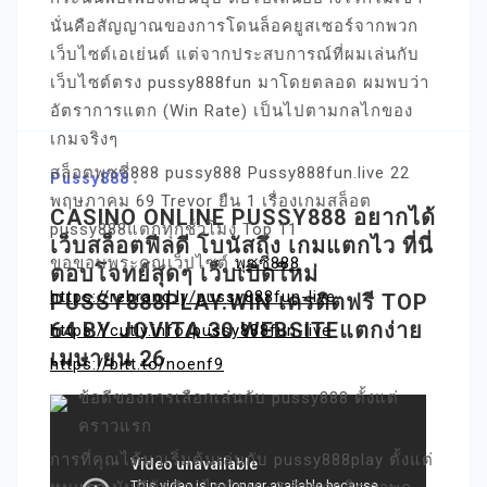
นั่นคือสัญญาณของการโดนล็อคยูสเซอร์จากพวก
เว็บไซต์เอเย่นต์ แต่จากประสบการณ์ที่ผมเล่นกับ
เว็บไซต์ตรง pussy888fun มาโดยตลอด ผมพบว่า
อัตราการแตก (Win Rate) เป็นไปตามกลไกของ
เกมจริงๆ
สล็อตพุซซี่888 pussy888 Pussy888fun.live 22
Pussy888
พฤษภาคม 69 Trevor ยืน 1 เรื่องเกมสล็อต
CASINO ONLINE PUSSY888 อยากได้
pussy888แตกทุกชั่วโมง Top 11
เว็บสล็อตฟีลดี โบนัสถึง เกมแตกไว ที่นี่
ขอขอบพระคุณเว็ปไซต์
พุซซี่888
ตอบโจทย์สุดๆ เว็บเปิดใหม่
https://rebrand.ly/pussy888fun-live
PUSSY888PLAY.WIN เครดิตฟรี TOP
64 BY JOVITA 30 WEBSITEแตกง่าย
https://cutly.info/pussy888fun-live
เมษายน 26
https://bitt.to/noenf9
ข้อดีของการเลือกเล่นกับ pussy888 ตั้งแต่
คราวแรก
การที่คุณได้มาเริ่มต้นเล่นกับ pussy888play ตั้งแต่