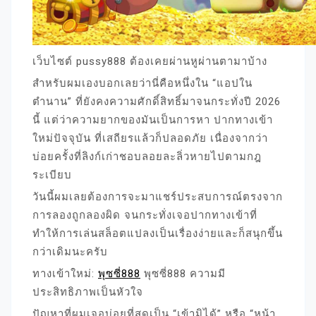
เว็บไซต์ pussy888 ต้องเคยผ่านหูผ่านตามาบ้าง
สำหรับผมเองบอกเลยว่านี่คือหนึ่งใน “แอปใน
ตำนาน” ที่ยังคงความศักดิ์สิทธิ์มาจนกระทั่งปี 2026
นี้ แต่ว่าความยากของมันเป็นการหา ปากทางเข้า
ใหม่ปัจจุบัน ที่เสถียรแล้วก็ปลอดภัย เนื่องจากว่า
บ่อยครั้งที่ลิงก์เก่าชอบลอยละลิ่วหายไปตามกฎ
ระเบียบ
วันนี้ผมเลยต้องการจะมาแชร์ประสบการณ์ตรงจาก
การลองถูกลองผิด จนกระทั่งเจอปากทางเข้าที่
ทำให้การเล่นสล็อตแปลงเป็นเรื่องง่ายและก็สนุกขึ้น
กว่าเดิมนะครับ
ทางเข้าใหม่:
พุซซี่888
พุซซี่888 ความมี
ประสิทธิภาพเป็นหัวใจ
ปัญหาที่ผมเจอบ่อยที่สุดเป็น “เข้ามิได้” หรือ “หน้า