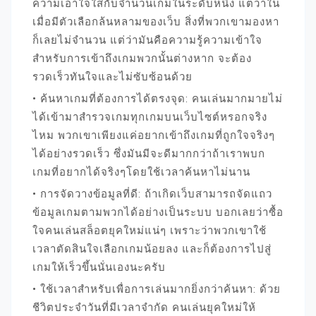
ความเอาใจใส่กับจำนวนเกมในระดับหนึ่ง แต่ว่าใน
เมื่อมีตัวเลือกล้นหลามของเว็บ สิ่งที่พวกเขามองหา
ก็เลยไม่จำนวน แต่ว่ามันคือความรู้ความเข้าใจ
สำหรับการเข้าถึงเกมพวกนั้นต่างหาก จะต้อง
รวดเร็วทันใจและไม่ซับซ้อนด้วย
• ค้นหาเกมที่ต้องการได้ตรงจุด: คนเล่นมากมายไม่
ได้เข้ามาสำรวจเกมทุกเกมบนเว็บไซต์หรอกจริง
ไหม พวกเขาเพียงแค่อยากเข้าถึงเกมที่ถูกใจจริงๆ
ได้อย่างรวดเร็ว ซึ่งมันมีจะดีมากกว่าถ้าเราพบก
เกมที่อยากได้จริงๆโดยใช้เวลาค้นหาไม่นาน
• การจัดวางข้อมูลที่ดี: ถ้าเกิดเว็บสามารถจัดแถว
ข้อมูลเกมตามพวกได้อย่างเป็นระบบ บอกเลยว่าซื้อ
ใจคนเล่นสล็อตยุคใหม่แน่ๆ เพราะว่าพวกเขาใช้
เวลาตัดสินใจเลือกเกมน้อยลง และก็ต้องการไปสู่
เกมให้เร็วขึ้นนั่นเองนะครับ
• ใช้เวลาสำหรับเพื่อการเล่นมากยิ่งกว่าค้นหา: ด้วย
ชีวิตประจำวันที่มีเวลาจำกัด คนเล่นยุคใหม่ให้