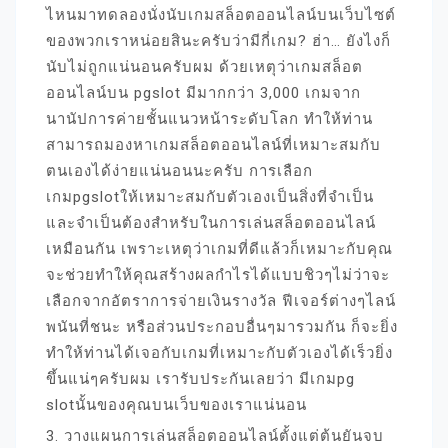
ไหนมาทดลองนั่งนับเกมสล็อตออนไลน์บนเว็บไซต์
ของพวกเราหน่อยสินะครับว่ามีกี่เกม? ฮ่า… ยังไงก็
นับไม่ถูกแน่นอนครับผม ด้วยเหตุว่าเกมสล็อต
ออนไลน์บน pgslot มีมากกว่า 3,000 เกมจาก
นานัปการค่ายชั้นแนวหน้าระดับโลก ทำให้ท่าน
สามารถมองหาเกมสล็อตออนไลน์ที่เหมาะสมกับ
ตนเองได้ง่ายแน่นอนนะครับ การเลือก
เกมpgslotให้เหมาะสมกับตัวเองเป็นสิ่งที่จำเป็น
และจำเป็นต้องสำหรับในการเล่นสล็อตออนไลน์
เหมือนกัน เพราะเหตุว่าเกมที่ดีแล้วก็เหมาะกับคุณ
จะช่วยทำให้คุณสร้างผลกำไรได้แบบชิวๆไม่ว่าจะ
เลือกจากอัตราการจ่ายเงินรางวัล ฟีเจอร์ต่างๆไลน์
พนันที่ชนะ หรือส่วนประกอบอื่นๆมารวมกัน ก็จะยิ่ง
ทำให้ท่านได้เจอกับเกมที่เหมาะกับตัวเองได้เร็วยิ่ง
ขึ้นแน่ๆครับผม เรารับประกันเลยว่า มีเกมpg
slotนั้นของคุณบนเว็บของเราแน่นอน
3. วางแผนการเล่นสล็อตออนไลน์ตั้งแต่ต้นยันจบ