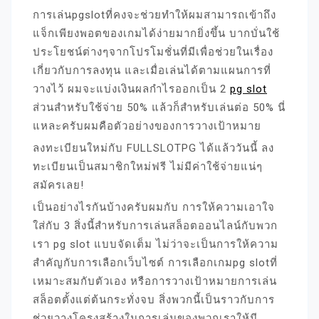
การเล่นpgslotที่คงจะช่วยทำให้ผมสามารถเข้าถึง
แจ็กเพียงพอตของเกมได้ง่ายมากยิ่งขึ้น บากบั่นใช้
ประโยชน์ต่างๆจากโปรโมชั่นที่มีเพื่อช่วยในเรื่อง
เกี่ยวกับการลงทุน และเมื่อเล่นได้ตามแผนการที่
วางไว้ ผมจะแบ่งเงินผลกำไรออกเป็น 2
pg slot
ส่วนสำหรับใช้จ่าย 50% แล้วก็สำหรับเล่นต่อ 50% นี่
แหละครับผมคือตัวอย่างของการวางเป้าหมาย
ลงทะเบียนใหม่กับ FULLSLOTPG ได้แล้ววันนี้ ลง
ทะเบียนเป็นสมาชิกใหม่ฟรี ไม่มีค่าใช้จ่ายแน่ๆ
สมัครเลย!
เป็นอย่างไรกันบ้างครับผมกับ การให้ความเอาใจ
ใส่กับ 3 สิ่งนี้สำหรับการเล่นสล็อตออนไลน์กับพวก
เรา pg slot แบบจัดเต็ม ไม่ว่าจะเป็นการให้ความ
สำคัญกับการเลือกเว็บไซต์ การเลือกเกมpg slotที่
เหมาะสมกับตัวเอง หรือการวางเป้าหมายการเล่น
สล็อตตั้งแต่ต้นกระทั่งจบ สิ่งพวกนี้เป็นราวกับการ
ช่วยวางโครงสร้างในการเล่นของพวกเราให้มี