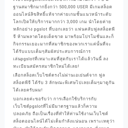
ฐานสมาชิกมากยิ่งกว่า 500,000 USER มีเกมสล็อต
ออนไลน์ลิขสิทธิ์แท้จากค่ายเกมชั้นแนวหน้าระดับ
โลกเปิดให้บริการมากกว่า 3,000 เกม นำโดยค่าย
หลักอย่าง pgslot ที่บอกเลยว่า แฟนคลับฟูลสล็อตพี
จี ห้ามพลาดโดยเด็ดขาด มาพร้อมโปรโมชั่นและก็
กิจกรรมเยอะมากที่สมาชิกของพวกเราแค่นั้นที่จะ
ได้รับแบบเต็มๆสัมผัสประสบการณ์การ
เล่นpgslotที่เหมาะสมที่สุดกับเราได้แล้ววันนี้ ลง
ทะเบียนสมัครสมาชิกใหม่ได้เลย!
เลือกสล็อตเว็บไซต์ตรงไม่ผ่านเอเย่นต์จาก ฟูล
สล็อตพีจี ได้รับ 3 ลักษณะพิเศษไปเลยเต็มๆมาดูกัน
ได้เลยครับผม!
บอกเลยค่ะขอรับว่า การเลือกใช้บริการกับ
เว็บไซต์pgslotที่ไม่มีมาตรฐานแล้วก็ความ
ปลอดภัย ถือเป็นเรื่องที่ทำให้ท่านใช้งานเว็บไซต์
สล็อตออนไลน์ได้ไม่เต็มกำลังแน่นอน เพราะเหตุว่า