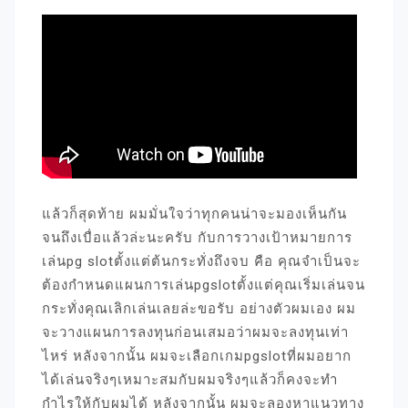
แล้วก็สุดท้าย ผมมั่นใจว่าทุกคนน่าจะมองเห็นกัน
จนถึงเบื่อแล้วล่ะนะครับ กับการวางเป้าหมายการ
เล่นpg slotตั้งแต่ต้นกระทั่งถึงจบ คือ คุณจำเป็นจะ
ต้องกำหนดแผนการเล่นpgslotตั้งแต่คุณเริ่มเล่นจน
กระทั่งคุณเลิกเล่นเลยล่ะขอรับ อย่างตัวผมเอง ผม
จะวางแผนการลงทุนก่อนเสมอว่าผมจะลงทุนเท่า
ไหร่ หลังจากนั้น ผมจะเลือกเกมpgslotที่ผมอยาก
ได้เล่นจริงๆเหมาะสมกับผมจริงๆแล้วก็คงจะทำ
กำไรให้กับผมได้ หลังจากนั้น ผมจะลองหาแนวทาง