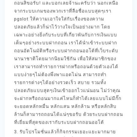
ถอนสิขอรับ! และบอกเลยจ้านะครับว่า นอกเหนือ
จากระบบเกมของพวกเราที่ลือชื่อแบบสุดๆเรา
pgslot ให้ความเอาใจใส่กับเรื่องของความ
ปลอดภัยแล้วก็น่าไว้วางใจเป็นอย่างมาก โดย
เฉพาะอย่างยิ่งกับระบบที่เกี่ยวพันกับการเงินแบบ
เต็มๆอย่างระบบฝากถอน เราได้นำเข้าระบบฝาก
ถอนอัตโนมัติหรือระบบฝากถอนออโต้ที่เว็บระดับ
นานาชาติโดยมากนิยมใช้กัน เพื่อให้สมาชิกของ
เราสามารถทำรายการฝากหรือถอนด้วยตัวเองได้
แบบง่ายๆไม่ต้องพึ่งพาแอดไม่น สามารถทำ
รายการต่างๆได้อย่างรวดเร็ว สบาย รวมทั้ง
ปลอดภัยแบบสุดๆเงินเข้าออกไวแน่นอน ไม่ว่าคุณ
จะฝากหรือถอนมากแค่ไหนก็ทำได้เลยแบบไม่มีกั๊ก
จะยอดหลักหมื่น หลักแสน หลักล้าน หรือหลักสิบ
ล้านก็สามารถถอนได้แน่ๆขอรับ ด้วยระบบฝากถอน
ที่เยี่ยมที่สุดของเรากับระบบฝากถอนออโต้
3. รับโปรโมชั่นแล้วก็กิจกรรมเยอะแยะมากมาย