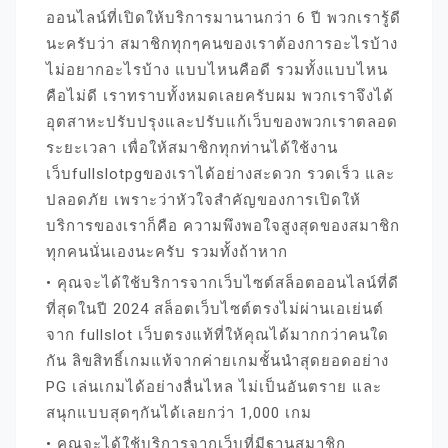
ออนไลน์ที่เปิดให้บริการมานานกว่า 6 ปี พวกเรารู้ดี
นะครับว่า สมาชิกทุกๆคนของเราต้องการอะไรบ้าง
ไม่อยากอะไรบ้าง แบบไหนคือดี รวมทั้งแบบไหน
คือไม่ดี เราทราบทั้งหมดเลยครับผม พวกเราจึงได้
อุตสาหะปรับปรุงและปรับแก้เว็บของพวกเราตลอด
ระยะเวลา เพื่อให้สมาชิกทุกท่านได้ใช้งาน
เว็บfullslotpgของเราได้อย่างสะดวก รวดเร็ว และ
ปลอดภัย เพราะว่าหัวใจสำคัญของการเปิดให้
บริการของเราก็คือ ความพึงพอใจสูงสุดของสมาชิก
ทุกคนนั่นเองนะครับ รวมทั้งถ้าหาก
• คุณจะได้ใช้บริการจากเว็บไซต์สล็อตออนไลน์ที่ดี
ที่สุดในปี 2024 สล็อตเว็บไซต์ตรงไม่ผ่านเอเย่นต์
จาก fullslot เว็บตรงแท้ที่ให้คุณได้มากกว่าคนใด
กัน ลิขสิทธิ์เกมแท้จากค่ายเกมชั้นนำสุดยอดอย่าง
PG เล่นเกมได้อย่างลื่นไหล ไม่เป็นอันตราย และ
สนุกแบบสุดๆกันได้เลยกว่า 1,000 เกม
• คุณจะได้ใช้บริการจากเว็บที่มีฐานสมาชิก