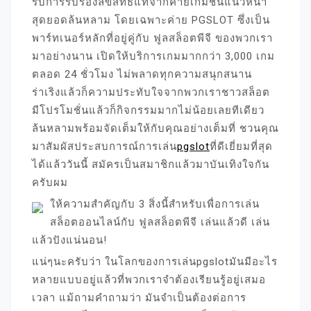
รับการรับรองลิขสิทธิ์แท้จากค่ายเกมชั้นแนวหน้า
สุดยอดล้นหลาม โดยเฉพาะค่าย PGSLOT ซึ่งเป็น
พาร์ทเนอร์หลักที่อยู่คู่กับ ฟูลสล็อตพีจี ของพวกเรา
มาอย่างนาน เปิดให้บริการเกมมากกว่า 3,000 เกม
ตลอด 24 ชั่วโมง ไม่พลาดทุกความสนุกสนาน
ร่าเริงแล้วก็ความประทับใจจากพวกเราชาวสล็อต
มีโปรโมชั่นแล้วก็กิจกรรมมากไม่น้อยเลยทีเดียว
ล้นหลามพร้อมจัดเต็มให้กับคุณอย่างเต็มที่ ชวนคุณ
มาสัมผัสประสบการณ์การเล่น
pgslot
ที่ดีเยี่ยมที่สุด
ได้แล้ววันนี้ สมัครเป็นสมาชิกแล้วมาบันเทิงใจกัน
ครับผม
ให้ความสำคัญกับ 3 สิ่งนี้สำหรับเพื่อการเล่น
สล็อตออนไลน์กับ ฟูลสล็อตพีจี เล่นแล้วดี เล่น
แล้วปังแน่นอน!
แน่ๆนะครับว่า ในโลกของการเล่นpgslotมันมีอะไร
หลายแบบอยู่แล้วที่พวกเราจำต้องเรียนรู้อยู่เสมอ
เวลา แม้ถามคำถามว่า มันจำเป็นต้องต่อการ