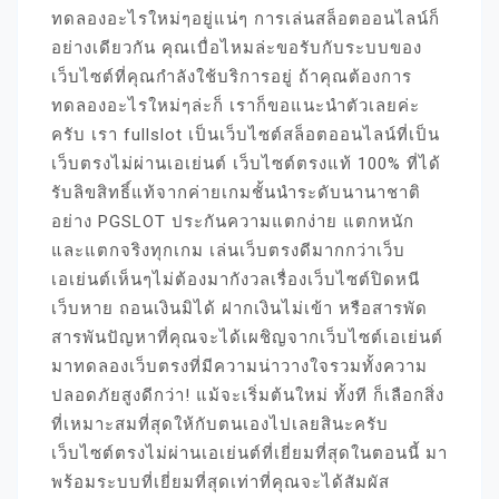
ทดลองอะไรใหม่ๆอยู่แน่ๆ การเล่นสล็อตออนไลน์ก็
อย่างเดียวกัน คุณเบื่อไหมล่ะขอรับกับระบบของ
เว็บไซต์ที่คุณกำลังใช้บริการอยู่ ถ้าคุณต้องการ
ทดลองอะไรใหม่ๆล่ะก็ เราก็ขอแนะนำตัวเลยค่ะ
ครับ เรา fullslot เป็นเว็บไซต์สล็อตออนไลน์ที่เป็น
เว็บตรงไม่ผ่านเอเย่นต์ เว็บไซต์ตรงแท้ 100% ที่ได้
รับลิขสิทธิ์แท้จากค่ายเกมชั้นนำระดับนานาชาติ
อย่าง PGSLOT ประกันความแตกง่าย แตกหนัก
และแตกจริงทุกเกม เล่นเว็บตรงดีมากกว่าเว็บ
เอเย่นต์เห็นๆไม่ต้องมากังวลเรื่องเว็บไซต์ปิดหนี
เว็บหาย ถอนเงินมิได้ ฝากเงินไม่เข้า หรือสารพัด
สารพันปัญหาที่คุณจะได้เผชิญจากเว็บไซต์เอเย่นต์
มาทดลองเว็บตรงที่มีความน่าวางใจรวมทั้งความ
ปลอดภัยสูงดีกว่า! แม้จะเริ่มต้นใหม่ ทั้งที ก็เลือกสิ่ง
ที่เหมาะสมที่สุดให้กับตนเองไปเลยสินะครับ
เว็บไซต์ตรงไม่ผ่านเอเย่นต์ที่เยี่ยมที่สุดในตอนนี้ มา
พร้อมระบบที่เยี่ยมที่สุดเท่าที่คุณจะได้สัมผัส