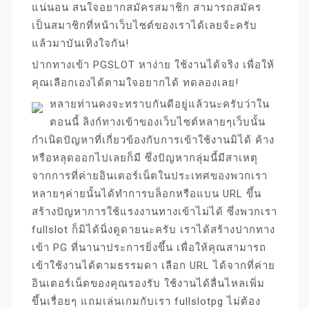
แน่นอน สนใจอยากสมัครสมาชิก สามารถสมัคร
เป็นสมาชิกที่หน้าเว็บไซต์ของเราได้เลยจ้ะครับ
แล้วมาบันเทิงใจกัน!
ปากทางเข้า PGSLOT หาง่าย ใช้งานได้จริง เพื่อให้
คุณเลือกเองได้ตามใจอยากได้ ทดลองเลย!
หลายท่านคงจะทราบกันดีอยู่แล้วนะครับว่าใน
ตอนนี้ ลิงก์ทางเข้าของเว็บไซต์หลายๆเว็บนั้น
กำเนิดปัญหาที่เกี่ยวข้องกับการเข้าใช้งานมิได้ ค้าง
หรือหลุดออกไปเลยก็มี ซึ่งปัญหากลุ่มนี้มีสาเหตุ
จากการที่ค่ายอินเตอร์เน็ตในประเทศของพวกเรา
หลายๆค่ายนั้นได้ทำการบล็อกหรือแบน URL ขึ้น
สร้างปัญหาการใช้แรงงานทางเข้าไม่ได้ ซึ่งพวกเรา
fullslot ก็มิได้นิ่งดูดายนะครับ เราได้สร้างปากทาง
เข้า PG ที่นานาประการยิ่งขึ้น เพื่อให้คุณสามารถ
เข้าใช้งานได้ตามธรรมดา เลือก URL ได้จากที่ค่าย
อินเตอร์เน็ตของคุณรองรับ ใช้งานได้ลื่นไหลเพิ่ม
ขึ้นเรื่อยๆ แถมเล่นเกมกับเรา fullslotpg ไม่ต้อง