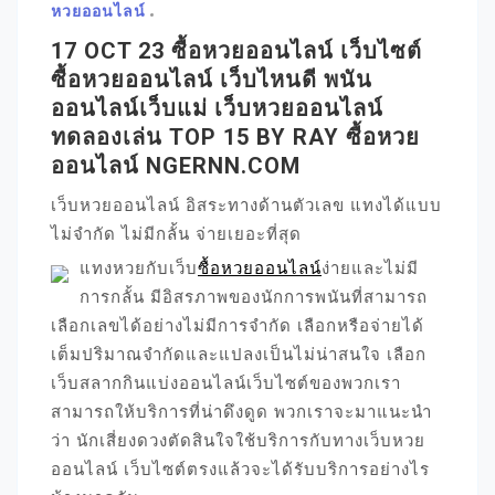
หวยออนไลน์
17 OCT 23 ซื้อหวยออนไลน์ เว็บไซต์
ซื้อหวยออนไลน์ เว็บไหนดี พนัน
ออนไลน์เว็บแม่ เว็บหวยออนไลน์
ทดลองเล่น TOP 15 BY RAY ซื้อหวย
ออนไลน์ NGERNN.COM
เว็บหวยออนไลน์ อิสระทางด้านตัวเลข แทงได้แบบ
ไม่จำกัด ไม่มีกลั้น จ่ายเยอะที่สุด
แทงหวยกับเว็บ
ซื้อหวยออนไลน์
ง่ายและไม่มี
การกลั้น มีอิสรภาพของนักการพนันที่สามารถ
เลือกเลขได้อย่างไม่มีการจำกัด เลือกหรือจ่ายได้
เต็มปริมาณจำกัดและแปลงเป็นไม่น่าสนใจ เลือก
เว็บสลากกินแบ่งออนไลน์เว็บไซต์ของพวกเรา
สามารถให้บริการที่น่าดึงดูด พวกเราจะมาแนะนำ
ว่า นักเสี่ยงดวงตัดสินใจใช้บริการกับทางเว็บหวย
ออนไลน์ เว็บไซต์ตรงแล้วจะได้รับบริการอย่างไร