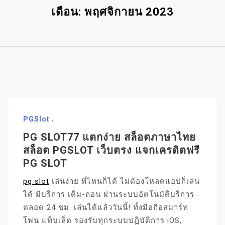
เดือน:
พฤศจิกายน 2023
PGSlot
PG SLOT77 แตกง่าย สล็อตภาษาไทย
สล็อต PGSLOT เว็บตรง แจกเครดิตฟรี
PG SLOT
pg slot
เล่นง่าย ที่ไหนก็ได้ ไม่ต้องโหลดแอปก็เล่น
ได้ มีบริการ เติม-ถอน ผ่านระบบอัตโนมัติบริการ
ตลอด 24 ชม. เล่นได้แล้ววันนี้! ทั้งมือถือสมาร์ท
โฟน แท็บเล็ต รองรับทุกระบบปฏิบัติการ iOS,