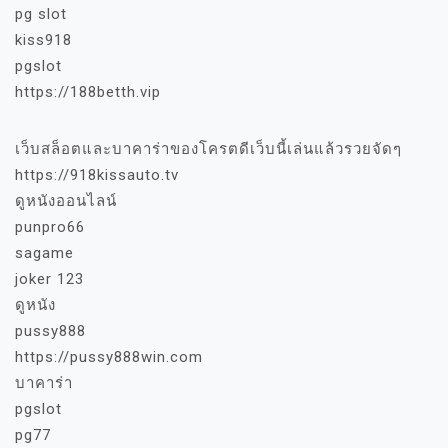
pg slot
kiss918
pgslot
https://188betth.vip
เว็บสล็อตและบาคาร่าของโครตดีเว็บนี้เล่นแล้วรวยจัดๆ
https://918kissauto.tv
ดูหนังออนไลน์
punpro66
sagame
joker 123
ดูหนัง
pussy888
https://pussy888win.com
บาคาร่า
pgslot
pg77