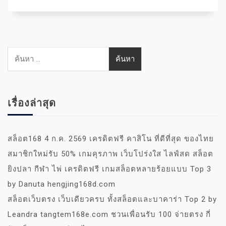
ค้นหา
สำหรับ:
เรื่องล่าสุด
สล็อต168 4 ก.ค. 2569 เครดิตฟรี คาสิโน ที่ดีที่สุด ของไทย
สมาชิกใหม่รับ 50% เกมคุรภาพ เว็บโปร่งใส ไลฟ์สด สล็อต
ยิงปลา กีฬา ไพ่ เครดิตฟรี เกมสล็อตหลายร้อยแบบ Top 3
by Danuta hengjing168d.com
สล็อตเว็บตรง เว็บเดียวครบ ทั้งสล็อตและบาคาร่า Top 2 by
Leandra tangtem168e.com ชวนเพื่อนรับ 100 จ่ายตรง กี่