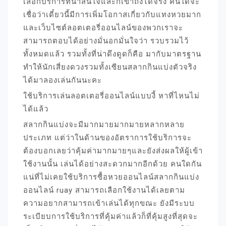
เลือกบริการที่น่าสนใจและก็เข้าถึงได้จริง คนใดจะ
เชื่อว่าเดี๋ยวนี้มีการเพิ่มโอกาสเกี่ยวกับแทงหวยมาก
และเว็บไซต์ลอตเตอรี่ออนไลน์ของพวกเราจะ
สามารถตอบได้อย่างมั่นอกมั่นใจว่า รวบรวมไว้
ทั้งหมดแล้ว รวมทั้งที่น่าดึงดูดก็คือ มากับมาตรฐาน
ทำให้นักเสี่ยงดวงรวมทั้งเซียนสลากกินแบ่งตัวจริง
ได้มาลองเล่นกันนะคะ
ใช้บริการเล่นลอตเตอรี่ออนไลน์แบบงี้ หาที่ไหนไม่
ได้แล้ว
สลากกินแบ่งจะมีมากมายมากมายหลากหลาย
ประเภท แต่ว่าในด้านของอัตราการใช้บริการจะ
ต้องบอกเลยว่าคุ้มค่ามากมายๆและยังส่งผลให้ผู้เข้า
ใช้งานนั้น เล่นได้อย่างสะดวกมากอีกด้วย คนใดกัน
แน่ที่ไม่เคยใช้บริการซื้อหวยออนไลน์สลากกินแบ่ง
ออนไลน์ ruay สามารถเลือกใช้งานได้เลยตาม
ความอยากสามารถเข้าเล่นได้ทุกขณะ ยังมีระบบ
ระเบียบการใช้บริการที่คุ้มค่าแล้วก็ที่คุ้มสูงที่สุดจะ