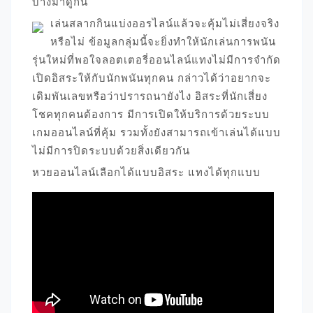
บ้างมาดูกัน
เล่นสลากกินแบ่งออรไลน์แล้วจะคุ้มไม่เสี่ยงจริง
หรือไม่ ข้อมูลกลุ่มนี้จะยิ่งทำให้นักเล่นการพนัน
รุ่นใหม่ที่พอใจลอตเตอรี่ออนไลน์แทงไม่มีการจำกัด
เปิดอิสระให้กับนักพนันทุกคน กล่าวได้ว่าอยากจะ
เดิมพันเลขหรือว่าปรารถนายังไง อิสระที่นักเสี่ยง
โชคทุกคนต้องการ มีการเปิดให้บริการด้วยระบบ
เกมออนไลน์ที่คุ้ม รวมทั้งยังสามารถเข้าเล่นได้แบบ
ไม่มีการปิดระบบด้วยสิ่งเดียวกัน
หวยออนไลน์เลือกได้แบบอิสระ แทงได้ทุกแบบ