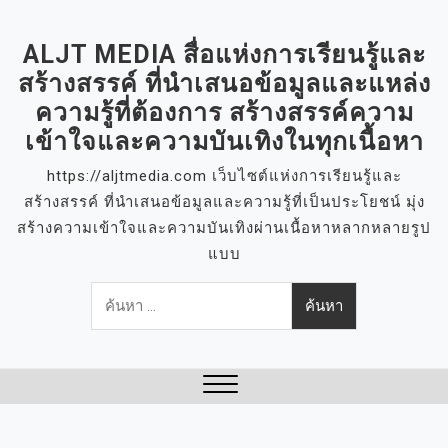
S
k
ALJT MEDIA สื่อแห่งการเรียนรู้และ
i
สร้างสรรค์ ที่นำเสนอข้อมูลและแหล่ง
p
ความรู้ที่ต้องการ สร้างสรรค์ความ
t
เข้าใจและความบันเทิงในทุกเนื้อหา
o
c
https://aljtmedia.com เว็บไซต์แห่งการเรียนรู้และ
o
สร้างสรรค์ ที่นำเสนอข้อมูลและความรู้ที่เป็นประโยชน์ มุ่ง
n
สร้างความเข้าใจและความบันเทิงผ่านเนื้อหาหลากหลายรูป
t
แบบ
e
ค้นหา
n
สำหรับ:
t
Close
Menu