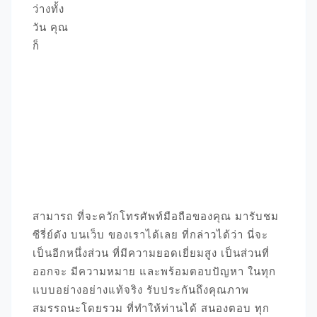
ว่างทั้ง
วัน คุณ
ก็
สามารถ ที่จะควักโทรศัพท์มือถือของคุณ มารับชม
ซีรี่ย์ดัง บนเว็บ ของเราได้เลย ที่กล่าวได้ว่า นี่จะ
เป็นอีกหนึ่งส่วน ที่มีความยอดเยี่ยมสูง เป็นส่วนที่
ออกจะ มีความหมาย และพร้อมตอบปัญหา ในทุก
แบบอย่างอย่างแท้จริง รับประกันถึงคุณภาพ
สมรรถนะโดยรวม ที่ทำให้ท่านได้ สนองตอบ ทุก