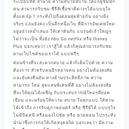
ระเบียบที่ดี อำนวย ความสบายสบาย ให้แก่ผู้ชมทุก
คน สามารถรับชม ซีรีส์เชื้อชาติต่างๆได้แบบจุใจ
ตั้งแต่ Ep.1 กระทั่งไปถึงตอนสุดท้ายกัน อย่างยิ่ง
จริงๆ แถมยังคง เป็นอีกหนึ่งเว็บ ที่มีการอัพเดทใหม่
อยู่อย่างสม่ำเสมอ ให้เท่าทันกับ แบรนด์เจ้าใหญ่ๆ
ไม่ว่าจะเป็น ทั้งยัง hbo Go netflix หรือ Disney
Plus บอกเลยว่า เราสู้ได้ แล้วก็คุณสามารถรับชม
ผ่านเว็บไซต์ของเราได้ แบบฟรีๆ
ค่อนข้างที่จะสะดวกสบาย แล้วก็เต็มไปด้วย ความ
ต้องการ สำหรับคนอีกหลายคน อย่างไม่ต้องสงสัย
และยังคงยืนยัน ทางด้านประสิทธิภาพ ความ
สามารถ ใหม่ สุดแสนพิเศษที่ดี อย่างไม่ต้องสงสัย
ที่จะให้คุณได้เผชิญ กับประสบการณ์ใหม่ๆที่ยอด
เยี่ยม และพร้อมให้ความ สบาย ในทุกแบบ ให้ท่าน
ได้เข้าถึง การรับดูภาพยนตร์ หรือ ซีรีย์ได้ แบบจุใจ
ไม่มีปิดหนี หรือมองไปขัด หรือ ขาดตอน ไปกระทั่ง
นำมาซึ่งการก่อให้เกิดหงุดหงิด บอกเลยว่า มีความ