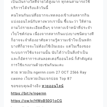
เป็นเงินรางวัลที่จ่ายได้สูงมาก ทุกคนสามารถใช้
บริการได้จริงแล้ววันนี้
คนไหนกันแน่ที่อยากจะทดลองเข้าเล่นสลากกิน
แบ่งออนไลน์กับทางพวกเรานั้น ชี้แนะว่า ให้ท่าน
ถามไถ่รายละเอียดอื่นๆ จากทางเจ้าหน้าที่ประจำ
เว็บไซต์ก่อน เนื่องจากสลากกินแบ่งบางชนิดบางที
ก็อาจจะจำต้องอาศัยความรู้ความเข้าใจเป็นหลัก
บางทีก็อาจจะไม่ต้องใช้เงินเยอะ แต่ในเรื่องของ
ระบบการใช้แรงงานนั้น นับได้ว่าเป็นสิ่งจำเป็น
และก็อัตราการเล่นลอตเตอรี่ออนไลน์ ก็สำคัญต่อ
การใช้แรงงานด้วยเช่นกันนะคะ
หวย หวยเงิน ngernn.com 27 OCT 2566 Ray
casino เว็บหวยเงินแจกบ่อย Top 87
ขอขอบคุณอ้างอิง
หวยออนไลน์
https://bit.ly/ngernn
https://ow.ly/HWoB50Q1oCG