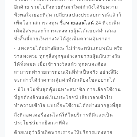
อีกด้วย รวมไปถึงหวยหุ้นมาใหม่กำลังได้รับความ
พึงพอใจเยอะที่สุด เปลี่ยนแปลงประสบการณ์แล้วก็
เพิ่มโอกาสการลงทุน ซื้อ
หวยออนไลน์
24 ที่จะเพิ่ม
เติมอิสระและก็การแทงหวยลุ้นได้แบบสม่ำเสมอ
ทั้งสิ้นนี้จ่ายเงินรางวัลได้สูงเพิ่มความคุ้มราคา
• แทงหวยได้อย่างอิสระ ไม่ว่าจะพนันเกมพนัน หรือ
ว่าแทงหวย ทุกๆสิ่งทุกๆอย่างสามารถลุ้นเงินรางวัล
ได้ทั้งหมด เมื่อเข้ารางวัลแล้ว ทุกคนจะต้อง
สามารถทำรายการถอนเงินที่ทำเป็นจริง อย่างงี้ถึง
จะกล่าวได้ว่าความคุ้มค่าที่นักเสี่ยงโชคอยากได้
• มีโปรโมชั่นสุดคุ้มเฉพาะสมาชิก การเลือกใช้งาน
ที่ถูกต้องล้วนแต่เป็นประโยชน์ เสียเวลาเข้าไป
ทำความเข้าใจ แบบงี้จะใช้งานได้อย่างมากสูงที่สุด
สิ่งที่ลอตเตอรี่ออนไลน์ให้ในบริการที่ดีและเป็น
ประโยชน์มากยิ่งกว่าที่คิด
ด้วยเหตุว่าถ้าเกิดพวกเราจะให้บริการแทงหวย