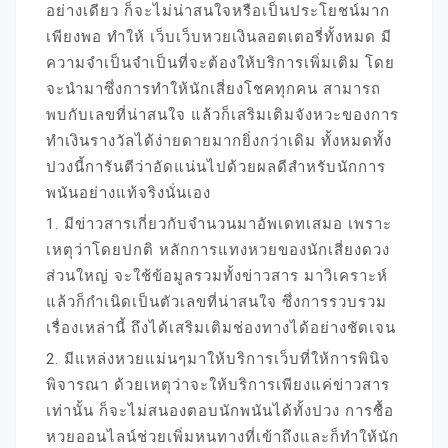
อย่างเดียว ก็จะไม่น่าสนใจหรือเป็นประโยชน์มาก
เพียงพอ ทำให้ เว็บเว็บหวยเงินลอตเตอรี่ทั้งหมด มี
ความจำเป็นจำเป็นที่จะต้องให้บริการเพิ่มเติม โดย
จะนำมาซึ่งการทำให้นักเสี่ยงโชคทุกคน สามารถ
พบกับเลขที่น่าสนใจ แล้วก็เสริมเติมจังหวะของการ
ทำเงินรางวัลได้ง่ายดายมากยิ่งกว่าเดิม ทั้งหมดทั้ง
ปวงนี้การันตีว่าอัดแน่นไปด้วยผลดีสำหรับนักการ
พนันอย่างแท้จริงนั่นเอง
1. มีข่าวสารเกี่ยวกับจำนวนมาอัพเดทเสมอ เพราะ
เหตุว่าโดยปกติ หลักการแทงหวยของนักเสี่ยงดวง
ส่วนใหญ่ จะใช้ข้อมูลรวมทั้งข่าวสาร มาวิเคราะห์
แล้วก็กำเนิดเป็นตัวเลขที่น่าสนใจ ซึ่งการรวบรวม
เรื่องเหล่านี้ ถึงได้เสริมเติมช่องทางได้อย่างชัดเจน
2. มีแหล่งหวยแม่นๆมาให้บริการเว็บที่ให้การพินิจ
พิจารณา ด้วยเหตุว่าจะให้บริการเพียงแค่ข่าวสาร
เท่านั้น ก็จะไม่สนองตอบนักพนันได้ทั้งปวง การซื้อ
หวยออนไลน์ช่วยเพิ่มหนทางที่เข้าถึงและก็ทำให้นัก