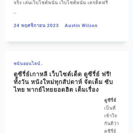
จริง เล่นเว็บไซต์พนัน เว็บไซต์พนัน เครดิตฟรี
…
24 พฤศจิกายน 2023
Austin Wilson
พนันออนไลน์
ดูซีรี่ย์เกาหลี เว็บไซต์เด็ด ดูซีรี่ย์ ฟรี!
ทั้งวัน หนังใหม่ทุกสัปดาห์ จัดเต็ม ซับ
ไทย พากย์ไทยยอดฮิต เต็มเรื่อง
ดูซีรี่ย์
เป็นที่
เข้าใจ
กันดีว่า
ดูซีรี่ย์