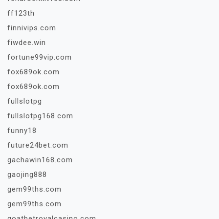
ff123th
finnivips.com
fiwdee.win
fortune99vip.com
fox689ok.com
fox689ok.com
fullslotpg
fullslotpg168.com
funny18
future24bet.com
gachawin168.com
gaojing888
gem99ths.com
gem99ths.com
goatbetroyalcasino.com