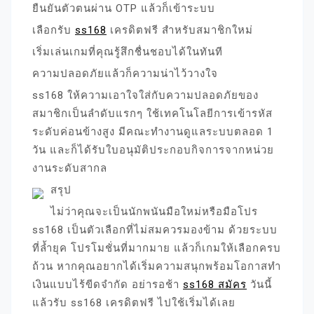
ยืนยันตัวตนผ่าน OTP แล้วก็เข้าระบบ
เลือกรับ
ss168
เครดิตฟรี สำหรับสมาชิกใหม่
เริ่มเล่นเกมที่คุณรู้สึกชื่นชอบได้ในทันที
ความปลอดภัยแล้วก็ความน่าไว้วางใจ
ss168 ให้ความเอาใจใส่กับความปลอดภัยของ
สมาชิกเป็นลำดับแรกๆ ใช้เทคโนโลยีการเข้ารหัส
ระดับค่อนข้างสูง มีคณะทำงานดูแลระบบตลอด 1
วัน และก็ได้รับใบอนุมัติประกอบกิจการจากหน่วย
งานระดับสากล
สรุป
ไม่ว่าคุณจะเป็นนักพนันมือใหม่หรือมือโปร
ss168 เป็นตัวเลือกที่ไม่สมควรมองข้าม ด้วยระบบ
ที่ล้ำยุค โปรโมชั่นที่มากมาย แล้วก็เกมให้เลือกครบ
ถ้วน หากคุณอยากได้เริ่มความสนุกพร้อมโอกาสทำ
เงินแบบไร้ขีดจำกัด อย่ารอช้า
ss168 สมัคร
วันนี้
แล้วรับ ss168 เครดิตฟรี ไปใช้เริ่มได้เลย