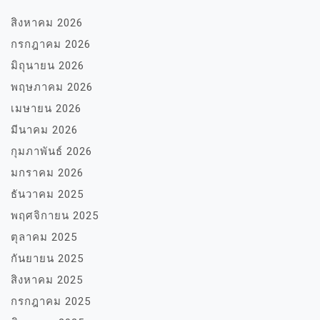
สิงหาคม 2026
กรกฎาคม 2026
มิถุนายน 2026
พฤษภาคม 2026
เมษายน 2026
มีนาคม 2026
กุมภาพันธ์ 2026
มกราคม 2026
ธันวาคม 2025
พฤศจิกายน 2025
ตุลาคม 2025
กันยายน 2025
สิงหาคม 2025
กรกฎาคม 2025