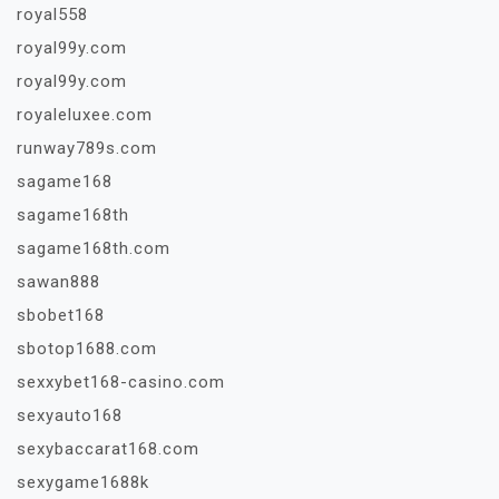
royal558
royal99y.com
royal99y.com
royaleluxee.com
runway789s.com
sagame168
sagame168th
sagame168th.com
sawan888
sbobet168
sbotop1688.com
sexxybet168-casino.com
sexyauto168
sexybaccarat168.com
sexygame1688k