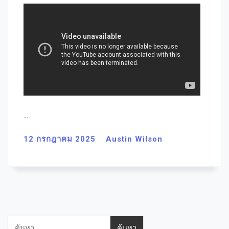
…
12 กรกฎาคม 2025
Austin Wilson
ค้นหา