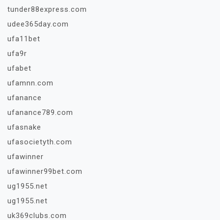
tunder88express.com
udee365day.com
ufa11bet
ufa9r
ufabet
ufamnn.com
ufanance
ufanance789.com
ufasnake
ufasocietyth.com
ufawinner
ufawinner99bet.com
ug1955.net
ug1955.net
uk369clubs.com