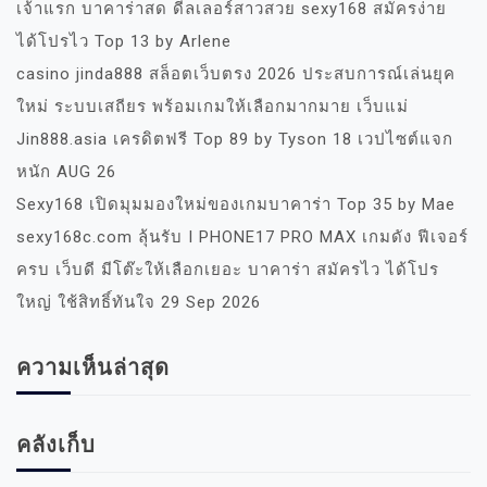
เจ้าแรก บาคาร่าสด ดีลเลอร์สาวสวย sexy168 สมัครง่าย
ได้โปรไว Top 13 by Arlene
casino jinda888 สล็อตเว็บตรง 2026 ประสบการณ์เล่นยุค
ใหม่ ระบบเสถียร พร้อมเกมให้เลือกมากมาย เว็บแม่
Jin888.asia เครดิตฟรี Top 89 by Tyson 18 เวปไซต์แจก
หนัก AUG 26
Sexy168 เปิดมุมมองใหม่ของเกมบาคาร่า Top 35 by Mae
sexy168c.com ลุ้นรับ I PHONE17 PRO MAX เกมดัง ฟีเจอร์
ครบ เว็บดี มีโต๊ะให้เลือกเยอะ บาคาร่า สมัครไว ได้โปร
ใหญ่ ใช้สิทธิ์ทันใจ 29 Sep 2026
ความเห็นล่าสุด
คลังเก็บ