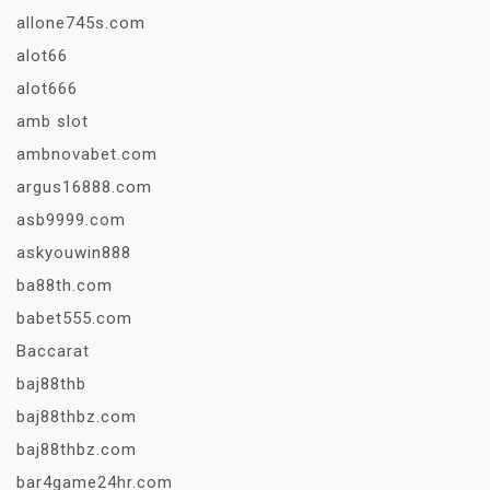
allone745s.com
alot66
alot666
amb slot
ambnovabet.com
argus16888.com
asb9999.com
askyouwin888
ba88th.com
babet555.com
Baccarat
baj88thb
baj88thbz.com
baj88thbz.com
bar4game24hr.com