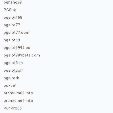
pgheng99
PGSlot
pgslot168
pgslot77
pgslot77.com
pgslot99
pgslot9999.co
pgslot999bets.com
pgslotfish
pgslotgolf
pgslotth
pokbet
premium66.info
premium66.info
PunPro66