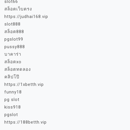
slot66
สล็อตเว็บตรง
https://judhai168.vip
slot888
สล็อต888
pgslot99
pussy888
บาคาร่า
สล็อตxo
สล็อตทดลอง
คลิปโป๊
https://1xbetth.vip
funny18
pg slot
kiss918
pgslot
https://188betth.vip