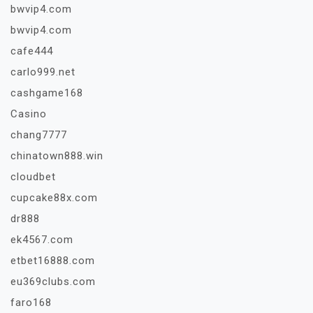
bwvip4.com
bwvip4.com
cafe444
carlo999.net
cashgame168
Casino
chang7777
chinatown888.win
cloudbet
cupcake88x.com
dr888
ek4567.com
etbet16888.com
eu369clubs.com
faro168