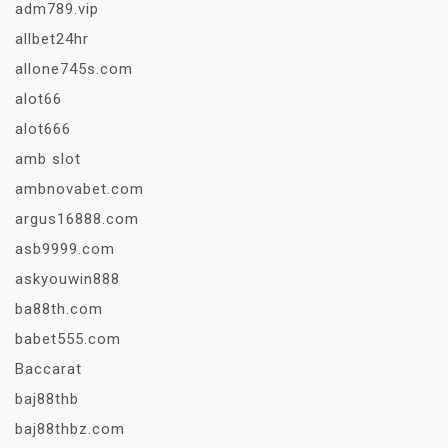
adm789.vip
allbet24hr
allone745s.com
alot66
alot666
amb slot
ambnovabet.com
argus16888.com
asb9999.com
askyouwin888
ba88th.com
babet555.com
Baccarat
baj88thb
baj88thbz.com