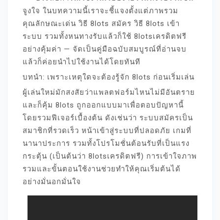
จูงใจ ในบทความนี้เราจะชี้แจงตั้งแต่ภาพรวม
คุณลักษณะเด่น วิธี 8lots สมัคร วิธี 8lots เข้า
ระบบ รวมทั้งหนทางรับแล้วก็ใช้ 8lotsเครดิตฟรี
อย่างคุ้มค่า — จัดเป็นคู่มือฉบับสมบูรณ์ที่อ่านจบ
แล้วก็ค่อยนำไปใช้งานได้โดยทันที
บทนำ: เพราะเหตุใดจะต้องรู้จัก 8lots ก่อนเริ่มเล่น
ผู้เล่นใหม่มักสงสัยว่าแพลตฟอร์มไหนไม่มีอันตราย
และก็คุ้ม 8lots ถูกออกแบบมาเพื่อตอบปัญหานี้
โดยรวมฟีเจอร์เบื้องต้น ดังเช่นว่า ระบบสมัครเป็น
สมาชิกที่รวดเร็ว หน้าเข้าสู่ระบบที่ปลอดภัย เกมที่
นานาประการ รวมทั้งโปรโมชั่นต้อนรับที่เป็นแรง
กระตุ้น (เป็นต้นว่า 8lotsเครดิตฟรี) การเข้าใจภาพ
รวมและขั้นตอนใช้งานช่วยทำให้คุณเริ่มต้นได้
อย่างมั่นอกมั่นใจ