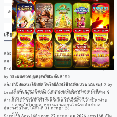
ค้นหา
สำหรับ:
เรื่องล่าสุด
สล็อต168 4 ก.ค. 2569 เครดิตฟรี คาสิโน ที่ดีที่สุด ของไทย
สมาชิกใหม่รับ 50% เกมคุรภาพ เว็บโปร่งใส ไลฟ์สด สล็อต
ยิงปลา กีฬา ไพ่ เครดิตฟรี เกมสล็อตหลายร้อยแบบ Top 3
ระบบความปลอดภัยระดับสากล
by Danuta hengjing168d.com
เว็บ 8lots ใช้เทคโนโลยีการเข้ารหัส SSL 256-bit
สล็อตเว็บตรง เว็บเดียวครบ ทั้งสล็อตและบาคาร่า Top 2 by
เพื่อคุ้มครองป้องกันข้อมูลของผู้เล่น พร้อมหนังสือ
Leandra tangtem168e.com ชวนเพื่อนรับ 100 จ่ายตรง กี่
รับรองมาตรฐานจากหน่วยงานดูแลด้านความ
ล้านก็จ่าย การันตี กำไรหลักแสน tangtem168 สมัครง่าย
ปลอดภัยในอุตสาหกรรมเกมออนไลน์ระดับสากล
ลุ้นรางวัลใหญ่ได้ทันที 31 กรกฎา 26
สรุป
Sexy168 Sexy168c.com 27 กรกฎาคม 2026 sexy168 เปิด