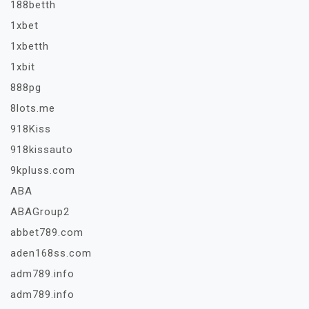
188betth
1xbet
1xbetth
1xbit
888pg
8lots.me
918Kiss
918kissauto
9kpluss.com
ABA
ABAGroup2
abbet789.com
aden168ss.com
adm789.info
adm789.info