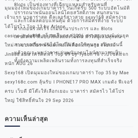
8lots เป็นช่องทางที่เฉียบแหลมสำหรับคนที่
มุมมองใหม่ของเกมบาคาร่า วันเกิดรับ 500 ระบบอัตโนมัติ
ปรารถนาพนันออนไลน์โดยสวัสดิภาพ สนุกสนาน
เจ้าแรก บาคาร่าสด ดีลเลอร์สาวสวย sexy168 สมัครง่าย
และก็ได้ผลตอบแทนคุ้ม ด้วยการสมัครที่ง่าย ระบบ
ได้โปรไว Top 13 by Arlene
ฝากถอนรวดเร็ว เกมนานาประการ และ 8lots
casino jinda888 สล็อตเว็บตรง 2026 ประสบการณ์เล่นยุค
เครดิตฟรี ที่มอบให้ตั้งแต่เริ่มต้น ทำให้ผู้เล่นทุกคน
สามารถเริ่มพนันได้โดยไม่ต้องใช้ทุนสูง สมัครวันนี้
ใหม่ ระบบเสถียร พร้อมเกมให้เลือกมากมาย เว็บแม่
แล้วคุณจะพบว่าการเล่นพนันออนไลน์สามารถเป็น
Jin888.asia เครดิตฟรี Top 89 by Tyson 18 เวปไซต์แจก
ทั้งยังความเพลิดเพลินรวมทั้งการลงทุนที่สำเร็จจริง
หนัก AUG 26
…
Sexy168 เปิดมุมมองใหม่ของเกมบาคาร่า Top 35 by Mae
sexy168c.com ลุ้นรับ I PHONE17 PRO MAX เกมดัง ฟีเจอร์
7 กรกฎาคม 2025
Austin Wilson
ครบ เว็บดี มีโต๊ะให้เลือกเยอะ บาคาร่า สมัครไว ได้โปร
ใหญ่ ใช้สิทธิ์ทันใจ 29 Sep 2026
ความเห็นล่าสุด