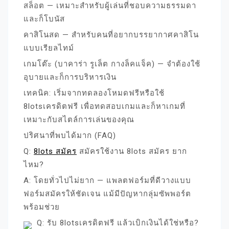
สล็อต — เหมาะสำหรับผู้เล่นที่ชอบความธรรมดา
และก็โบนัส
คาสิโนสด — สำหรับคนที่อยากบรรยากาศคาสิโน
แบบเรียลไทม์
เกมโต๊ะ (บาคาร่า รูเล็ต กางล็คแจ็ค) — จำต้องใช้
อุบายและก็การบริหารเงิน
เทคนิค: เริ่มจากทดลองโหมดฟรีหรือใช้
8lotsเครดิตฟรี เพื่อทดสอบเกมและก็หาเกมที่
เหมาะกับสไตล์การเล่นของคุณ
ปริศนาที่พบได้มาก (FAQ)
Q:
8lots สมัคร
สมัครใช้งาน 8lots สมัคร ยาก
ไหม?
A: โดยทั่วไปไม่ยาก — แพลตฟอร์มที่ดีวางแบบ
ฟอร์มสมัครให้ชัดเจน แม้มีปัญหากลุ่มซัพพอร์ต
พร้อมช่วย
Q: รับ 8lotsเครดิตฟรี แล้วเบิกเงินได้ใช่หรือ?