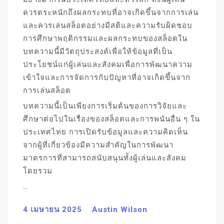
ควรตระหนักถึงผลกระทบที่อาจเกิดขึ้นจากการเล่น
และควรเล่นสล็อตอย่างมีสติและความรับผิดชอบ
การศึกษาพฤติกรรมและผลกระทบของสล็อตใน
บทความนี้มีวัตถุประสงค์เพื่อให้ข้อมูลที่เป็น
ประโยชน์แก่ผู้เล่นและสังคมเพื่อการพัฒนาความ
เข้าใจและการจัดการกับปัญหาที่อาจเกิดขึ้นจาก
การเล่นสล็อต
บทความนี้เป็นเพียงการเริ่มต้นของการวิจัยและ
ศึกษาต่อไปในเรื่องของสล็อตและการพนันอื่น ๆ ใน
ประเทศไทย การเปิดรับข้อมูลและความคิดเห็น
จากผู้ที่เกี่ยวข้องมีความสำคัญในการพัฒนา
มาตรการที่สามารถสนับสนุนทั้งผู้เล่นและสังคม
โดยรวม
…
4 เมษายน 2025
Austin Wilson