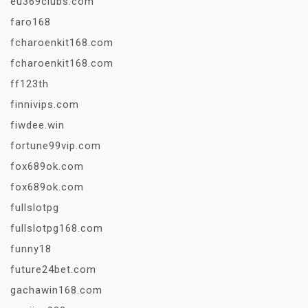
eu369clubs.com
faro168
fcharoenkit168.com
fcharoenkit168.com
ff123th
finnivips.com
fiwdee.win
fortune99vip.com
fox689ok.com
fox689ok.com
fullslotpg
fullslotpg168.com
funny18
future24bet.com
gachawin168.com