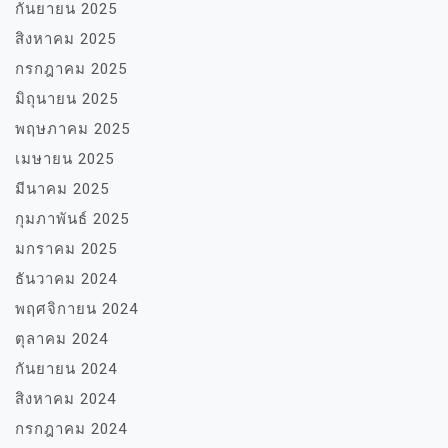
กันยายน 2025
สิงหาคม 2025
กรกฎาคม 2025
มิถุนายน 2025
พฤษภาคม 2025
เมษายน 2025
มีนาคม 2025
กุมภาพันธ์ 2025
มกราคม 2025
ธันวาคม 2024
พฤศจิกายน 2024
ตุลาคม 2024
กันยายน 2024
สิงหาคม 2024
กรกฎาคม 2024