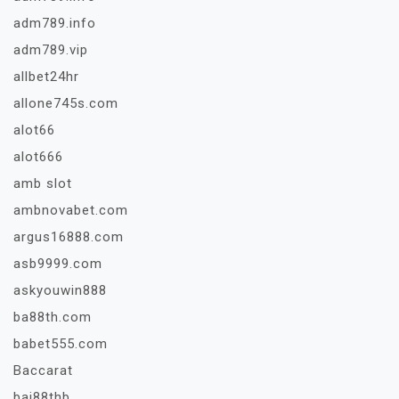
adm789.info
adm789.vip
allbet24hr
allone745s.com
alot66
alot666
amb slot
ambnovabet.com
argus16888.com
asb9999.com
askyouwin888
ba88th.com
babet555.com
Baccarat
baj88thb