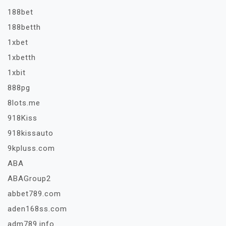
188bet
188betth
1xbet
1xbetth
1xbit
888pg
8lots.me
918Kiss
918kissauto
9kpluss.com
ABA
ABAGroup2
abbet789.com
aden168ss.com
adm789.info