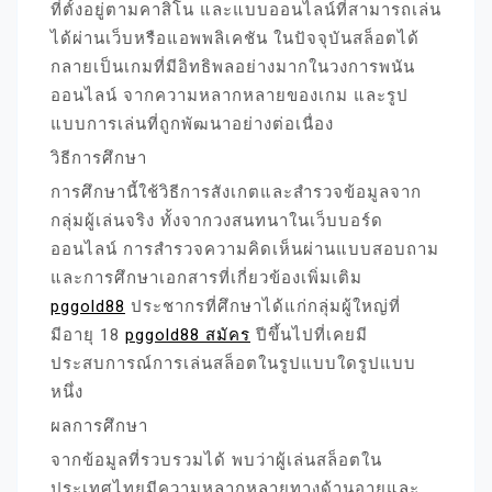
ที่ตั้งอยู่ตามคาสิโน และแบบออนไลน์ที่สามารถเล่น
ได้ผ่านเว็บหรือแอพพลิเคชัน ในปัจจุบันสล็อตได้
กลายเป็นเกมที่มีอิทธิพลอย่างมากในวงการพนัน
ออนไลน์ จากความหลากหลายของเกม และรูป
แบบการเล่นที่ถูกพัฒนาอย่างต่อเนื่อง
วิธีการศึกษา
การศึกษานี้ใช้วิธีการสังเกตและสำรวจข้อมูลจาก
กลุ่มผู้เล่นจริง ทั้งจากวงสนทนาในเว็บบอร์ด
ออนไลน์ การสำรวจความคิดเห็นผ่านแบบสอบถาม
และการศึกษาเอกสารที่เกี่ยวข้องเพิ่มเติม
pggold88
ประชากรที่ศึกษาได้แก่กลุ่มผู้ใหญ่ที่
มีอายุ 18
pggold88 สมัคร
ปีขึ้นไปที่เคยมี
ประสบการณ์การเล่นสล็อตในรูปแบบใดรูปแบบ
หนึ่ง
ผลการศึกษา
จากข้อมูลที่รวบรวมได้ พบว่าผู้เล่นสล็อตใน
ประเทศไทยมีความหลากหลายทางด้านอายุและ