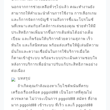
นอกจากการช่วยเหลือทั่วๆไปแล้ว คณะทำงานยัง
สามารถให้คำแนะนำด้านการใช้งาน การเลือกเกม
และก็การจัดการบัญชี รวมถึงการชี้แนะโปรโมชั่
นที่เหมาะสมกับสไตล์การเล่นของคุณ ช่วยทำให้มี
ประสิทธิภาพเพิ่มมากขึ้นการเดิมพันได้อย่างเต็ม
เปี่ยม และก็พร้อมให้บริการด้วยความสุภาพ เร็ว
ทันใจ และก็สนิทสนม พร้อมส่งเสริมให้ผู้เล่นมีความ
มั่นใจและความเชื่อมั่นในการใช้บริการเมื่อใด
ก็ตามเข้าสู่ระบบ พร้อมระบบประเมินความชอบใจ
หลังการบริการเพื่อนำมาปรับแก้ประสิทธิภาพอย่าง
ต่อเนื่อง
บทสรุป
ถ้าเกิดคุณกำลังมองหาเว็บไซต์พนันที่ครบ
เครื่องเรื่องสล็อต pggold88 เป็นโอกาสที่คุณไม่
ควรพลาด ไม่ว่าจะเป็นการ pggold88 สมัคร ที่ง่าย
มาก pggold88 เข้าระบบ ที่เร็ว และก็ pggold88