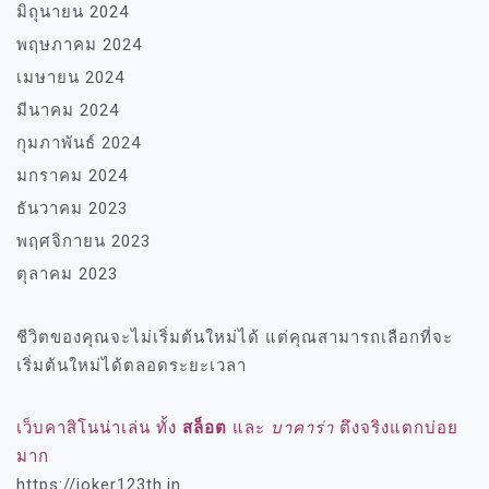
มิถุนายน 2024
พฤษภาคม 2024
เมษายน 2024
มีนาคม 2024
กุมภาพันธ์ 2024
มกราคม 2024
ธันวาคม 2023
พฤศจิกายน 2023
ตุลาคม 2023
ชีวิตของคุณจะไม่เริ่มต้นใหม่ได้ แต่คุณสามารถเลือกที่จะ
เริ่มต้นใหม่ได้ตลอดระยะเวลา
เว็บคาสิโนน่าเล่น ทั้ง
สล็อต
และ
บาคาร่า
ตึงจริงแตกบ่อย
มาก
https://joker123th.in