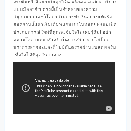
เครดิตฟรี ที่แจกจริงทุกวี่วัน พร้อมเกมแล้วก็บริการ
แบบมืออาชีพ ตรงนี้เป็นคำตอบของความ
สนุกสนานและก็โอกาสในการทำเงินอย่างแท้จริง
สมัครวันนี้แล้วเริ่มเดิมพันกับเราในทันที! พร้อมเปิด
ประสบการณ์ใหม่ที่คุณจะจับใจไม่เคยรู้ลืม! อย่า
คลาดโอกาสทองสำหรับในการสร้างรายได้ป้อม
ปราการอาจจะและก็ไม่มีอันตรายผ่านแพลตฟอร์ม
เชื่อใจได้ที่สุดในแวดวง
…