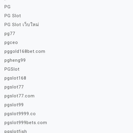
PG
PG Slot
PG Slot เว็บใหม่
pg77
pgceo
pggold168bet.com
pgheng99
PGSlot
pgslot168
pgslot77
pgslot77.com
pgslot99
pgslot9999.co
pgslot999bets.com
pgslotfish