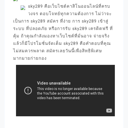
sky289 คือเว็บไซต์คาสิโนออนไลน์ที่ครบ
วงจร ตอบโจทย์ทุกความต้องการ ไม่ว่าจะ
เป็นการ sky289 สมัคร ที่ง่าย การ sky289 เข้าสู่
ระบบ ที่ปลอดภัย หรือการรับ sky289 เครดิตฟรี ที่
คุ้ม ถ้าคุณกำลังมองหาเว็บไซต์ที่มั่นอาจ จ่ายจริง
แล้วก็มีโปรโมชั่นจัดเต็ม sky289 คือคำตอบที่คุณ
ไม่สมควรพลาด สมัครเลยวันนี้เพื่อสิทธิพิเศษ
มากมายก่ายกอง
…