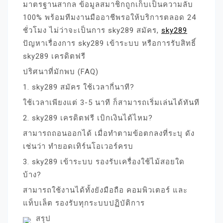
มาตรฐานสากล ข้อมูลสมาชิกถูกเก็บเป็นความลับ
100% พร้อมทีมงานมืออาชีพรอให้บริการตลอด 24
ชั่วโมง ไม่ว่าจะเป็นการ sky289 สมัคร,
sky289
ปัญหาเรื่องการ sky289 เข้าระบบ หรือการรับสิทธิ์
sky289 เครดิตฟรี
ปริศนาที่มักพบ (FAQ)
1. sky289 สมัคร ใช้เวลากี่นาที?
ใช้เวลาเพียงแต่ 3-5 นาที ก็สามารถเริ่มเล่นได้ทันที
2. sky289 เครดิตฟรี เบิกเงินได้ไหม?
สามารถถอนออกได้ เมื่อทำตามข้อตกลงที่ระบุ ดัง
เช่นว่า ทำยอดเทิร์นโอเวอร์ครบ
3. sky289 เข้าระบบ รองรับเครื่องใช้ไม้สอยใด
บ้าง?
สามารถใช้งานได้ทั้งยังมือถือ คอมพิวเตอร์ และ
แท็บเล็ต รองรับทุกระบบปฏิบัติการ
สรุป