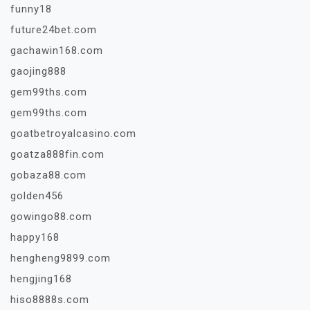
funny18
future24bet.com
gachawin168.com
gaojing888
gem99ths.com
gem99ths.com
goatbetroyalcasino.com
goatza888fin.com
gobaza88.com
golden456
gowingo88.com
happy168
hengheng9899.com
hengjing168
hiso8888s.com