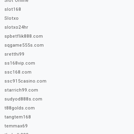
Slot Online
slot168
Slotxo
slotxo24hr
spbetflik888.com
sqgame555s.com
sretthi99
ss168vip.com
ssc168.com
ssc915casino.com
starrich99.com
sudyod888s.com
t88golds.com
tangtem168
temmax69