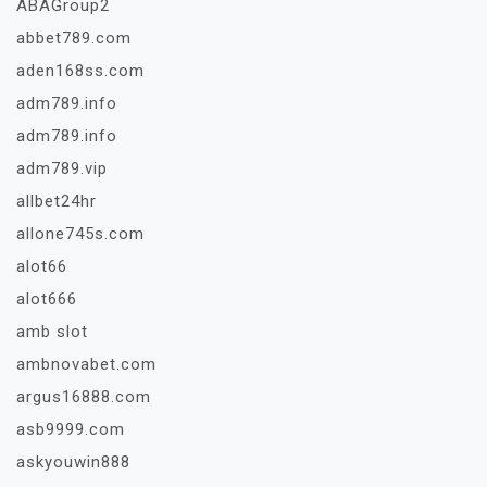
ABAGroup2
abbet789.com
aden168ss.com
adm789.info
adm789.info
adm789.vip
allbet24hr
allone745s.com
alot66
alot666
amb slot
ambnovabet.com
argus16888.com
asb9999.com
askyouwin888