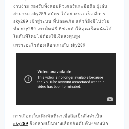
งานง่าย รองรับทั้งคอมพิวเตอร์และมือถือ ผู้เล่น
สามารถ sky289 สมัคร ได้อย่างรวดเร็ว มีการ
sky289 เข้าสู่ระบบ ที่ปลอดภัย แล้วก็ยังมีโปรโม
ชั่น sky289 เครดิตฟรี ที่ช่วยทำให้คุณเริ่มพนันได้
ในทันทีโดยไม่ต้องใช้เงินลงทุนสูง
เพราะอะไรต้องเลือกเล่นกับ sky289
การเลือกเว็บเดิมพันที่น่าเชื่อถือเป็นสิ่งจำเป็น
sky289
จึงกลายเป็นทางเลือกอันดับต้นๆของนัก