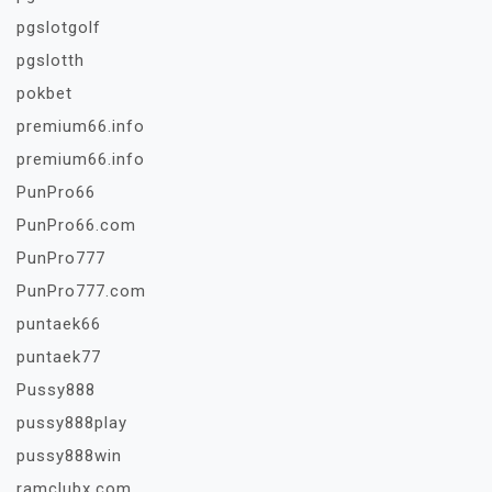
pgslotgolf
pgslotth
pokbet
premium66.info
premium66.info
PunPro66
PunPro66.com
PunPro777
PunPro777.com
puntaek66
puntaek77
Pussy888
pussy888play
pussy888win
ramclubx.com