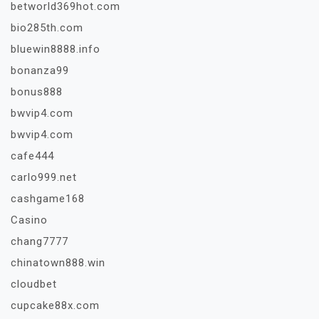
betworld369hot.com
bio285th.com
bluewin8888.info
bonanza99
bonus888
bwvip4.com
bwvip4.com
cafe444
carlo999.net
cashgame168
Casino
chang7777
chinatown888.win
cloudbet
cupcake88x.com