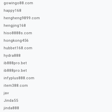
gowingo88.com
happy168
hengheng9899.com
hengjing168
hiso8888s.com
hongkong456
hubbet168.com
hydra888
ib888pro.bet
ib888pro.bet
infyplus888.com
item388.com
jav
Jinda55
jinda888