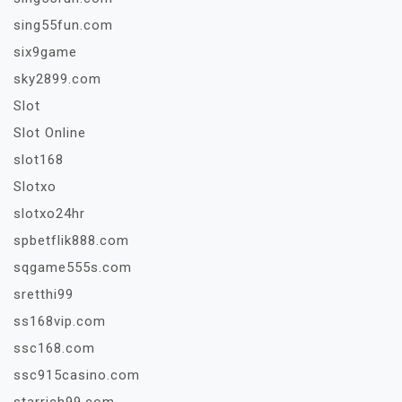
sing55fun.com
six9game
sky2899.com
Slot
Slot Online
slot168
Slotxo
slotxo24hr
spbetflik888.com
sqgame555s.com
sretthi99
ss168vip.com
ssc168.com
ssc915casino.com
starrich99.com