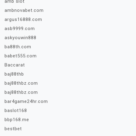
amb slot
ambnovabet.com
argus16888.com
asb9999.com
askyouwin888
ba88th.com
babet555.com
Baccarat
baj88thb
baj88thbz.com
baj88thbz.com
bar4game24hr.com
baslot168
bbp168.me
bestbet