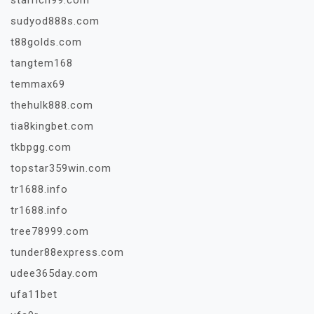
sudyod888s.com
t88golds.com
tangtem168
temmax69
thehulk888.com
tia8kingbet.com
tkbpgg.com
topstar359win.com
tr1688.info
tr1688.info
tree78999.com
tunder88express.com
udee365day.com
ufa11bet