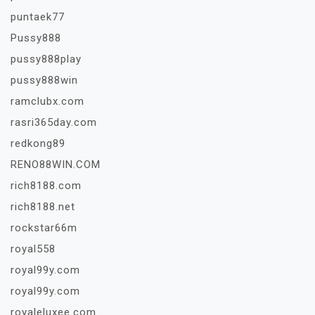
puntaek77
Pussy888
pussy888play
pussy888win
ramclubx.com
rasri365day.com
redkong89
RENO88WIN.COM
rich8188.com
rich8188.net
rockstar66m
royal558
royal99y.com
royal99y.com
royaleluxee.com