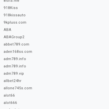
8lots.me
918Kiss
918kissauto
9kpluss.com
ABA
ABAGroup2
abbet789.com
aden168ss.com
adm789.info
adm789.info
adm789.vip
allbet24hr
allone745s.com
alot66
alot666