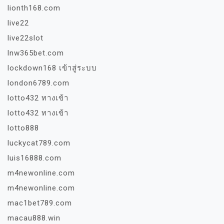
lionth168.com
live22
live22slot
lnw365bet.com
lockdown168 เข้าสู่ระบบ
london6789.com
lotto432 ทางเข้า
lotto432 ทางเข้า
lotto888
luckycat789.com
luis16888.com
m4newonline.com
m4newonline.com
mac1bet789.com
macau888.win