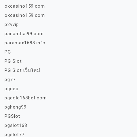
okcasino159.com
okcasino159.com
p2vvip
pananthai99.com
paramax1688.info
PG
PG Slot
PG Slot เว็บใหม่
pg77
pgceo
pggold168bet.com
pgheng99
PGSlot
pgslot168
pgslot77