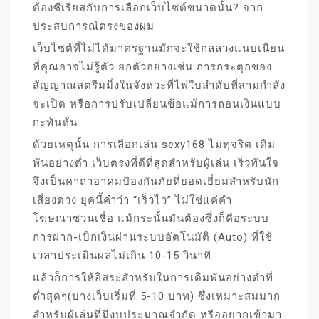
ต้องซีเรียสกับการเลือกเว็บไซต์ขนาดนั้น? จาก
ประสบการณ์ตรงของผม
เว็บไซต์ที่ไม่ได้มาตรฐานมักจะใช้กลลวงแนบเนียน
ที่คุณอาจไม่รู้ตัว ยกตัวอย่างเช่น การกระตุกของ
สัญญาณสตรีมมิ่งในจังหวะที่ไพ่ใบลำดับที่สามกำลัง
จะเปิด หรือการปรับเปลี่ยนข้อแม้การถอนเงินแบบ
กะทันหัน
ด้วยเหตุนั้น การเลือกเล่น sexy168 ไม่ทุจริต เดิม
พันอย่างต่ำ เว็บตรงที่ดีที่สุดสำหรับผู้เล่น เร็วทันใจ
จึงเป็นคาถาอาคมป้องกันภัยที่ยอดเยี่ยมสำหรับนัก
เสี่ยงดวง ยุคนี้คำว่า “เร็วไว” ไม่ใช่แค่คำ
โฆษณาชวนเชื่อ แม้กระนั้นมันต้องซึ่งก็คือระบบ
การฝาก-เบิกเงินผ่านระบบอัตโนมัติ (Auto) ที่ใช้
เวลาประเมินผลไม่เกิน 10-15 วินาที
แล้วก็การให้อิสระสำหรับในการเดิมพันอย่างต่ำที่
ต่ำสุดๆ(บางเว็บเริ่มที่ 5-10 บาท) ซึ่งเหมาะสมมาก
สำหรับผู้เล่นที่มีงบประมาณจำกัด หรืออยากเข้ามา