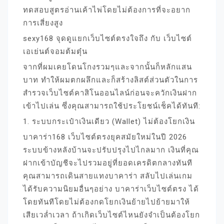
ทดสอบสูตรอ่านเค้าไพ่โดยไม่ต้องการที่จะอยาก
การเสี่ยงสูง
sexy168 จุดดูแยกเว็บไซต์ตรงใจถึง กับ เว็บไซต์
เอเย่นต์จอมต้มตุ๋น
จากที่ผมเคยโดนโกงรวมๆและจากนั้นก็หลักแสน
บาท ทำให้ผมตกผลึกและก็สร้างลิสต์ส่วนตัวในการ
สำรวจเว็บไซต์คาสิโนออนไลน์ก่อนจะควักเงินฝาก
เข้าไปเล่น ซึ่งคุณสามารถใช้ประโยชน์เช็คได้ทันที:
1. ระบบกระเป๋าเงินเดียว (Wallet) ไม่ต้องโยกเงิน
บาคาร่า168 เว็บไซต์ตรงยุคสมัยใหม่ในปี 2026
ระบบข้างหลังบ้านจะปรับปรุงไปไกลมาก เงินที่คุณ
ฝากเข้าบัญชีจะไปรวมอยู่ที่ยอดเครดิตกลางทันที
คุณสามารถเดินสายแทงบาคาร่า สลับไปเล่นเกม
ได้รับความนิยมอื่นๆอย่าง บาคาร่าเว็บไซต์ตรง ได้
โดยทันทีโดยไม่ต้องกดโยกเงินย้ายไปย้ายมาให้
เสียเวล่ำเวลา ถ้าเกิดเว็บไซต์ไหนยังจำเป็นต้องโยก