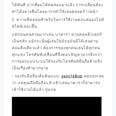
ได้ทันที จากที่ผมได้ทดสอบมาแล้ว การเปลี่ยนห้อง
ทำได้อย่างลื่นไหลมากๆทำให้เล่นตลอดก้าวหน้า
2. ความยืดหยุ่นสำหรับในการใช้งานตอบสนองไลฟ์
สไตล์เยอะขึ้น
แต่ก่อนคนส่วนมากเล่น บาคาร่า ผ่านคอมพิวเตอร์
เป็นหลัก แม้กระนั้นผู้เล่นในปัจจุบันมิได้เล่นผ่าน
คอมสิ่งเดียวแล้ว ต้องการของทุกคนเล่นได้ทุกหน
ทุกแห่ง โทรศัพท์เคลื่อนที่จึงตอบปัญหามากยิ่งกว่า
การออกแบบระบบให้รองรับโทรศัพท์มือถือด้วยจึง
เป็นเรื่องท้ามากมาย
• รองรับมือถือเต็มต้นแบบ:
sexy168vip
ผมบอกเลย
ว่า แค่คุณถือมือถือแล้วเข้าเล่นบาคาร่าก็สามารถ
เข้าใช้งานได้แล้ว ปุ่มกด