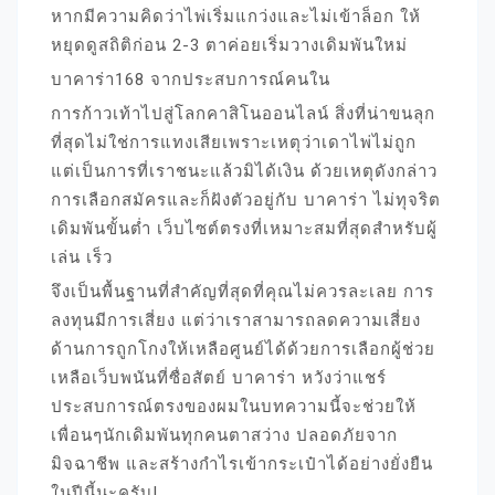
หากมีความคิดว่าไพ่เริ่มแกว่งและไม่เข้าล็อก ให้
หยุดดูสถิติก่อน 2-3 ตาค่อยเริ่มวางเดิมพันใหม่
บาคาร่า168 จากประสบการณ์คนใน
การก้าวเท้าไปสู่โลกคาสิโนออนไลน์ สิ่งที่น่าขนลุก
ที่สุดไม่ใช่การแทงเสียเพราะเหตุว่าเดาไพ่ไม่ถูก
แต่เป็นการที่เราชนะแล้วมิได้เงิน ด้วยเหตุดังกล่าว
การเลือกสมัครและก็ฝังตัวอยู่กับ บาคาร่า ไม่ทุจริต
เดิมพันขั้นต่ำ เว็บไซต์ตรงที่เหมาะสมที่สุดสำหรับผู้
เล่น เร็ว
จึงเป็นพื้นฐานที่สำคัญที่สุดที่คุณไม่ควรละเลย การ
ลงทุนมีการเสี่ยง แต่ว่าเราสามารถลดความเสี่ยง
ด้านการถูกโกงให้เหลือศูนย์ได้ด้วยการเลือกผู้ช่วย
เหลือเว็บพนันที่ซื่อสัตย์ บาคาร่า หวังว่าแชร์
ประสบการณ์ตรงของผมในบทความนี้จะช่วยให้
เพื่อนๆนักเดิมพันทุกคนตาสว่าง ปลอดภัยจาก
มิจฉาชีพ และสร้างกำไรเข้ากระเป๋าได้อย่างยั่งยืน
ในปีนี้นะครับ!