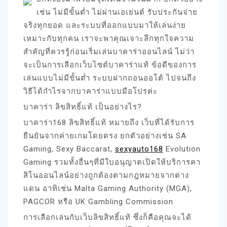
เช่น ไม่มีขั้นต่ำ ไม่ผ่านเอเย่นต์ รับประกันจ่าย
จริงทุกยอด และระบบที่ออกแบบมาให้เล่นง่าย
เหมาะกับทุกคน เราจะพาคุณเจาะลึกทุกใจความ
สำคัญที่ควรรู้ก่อนเริ่มเล่นบาคาร่าออนไลน์ ไม่ว่า
จะเป็นการเลือกเว็บไซต์บาคาร่าแท้ ข้อดีของการ
เล่นแบบไม่มีขั้นต่ำ ระบบฝากถอนออโต้ ไปจนถึง
วิธีได้กำไรจากบาคาร่าแบบมือโปรค่ะ
บาคาร่า ลิขสิทธิ์แท้ เป็นอย่างไร?
บาคาร่า168 ลิขสิทธิ์แท้ หมายถึง เว็บที่ได้รับการ
ยืนยันจากค่ายเกมโดยตรง ยกตัวอย่างเช่น SA
Gaming, Sexy Baccarat,
sexyauto168
Evolution
Gaming รวมทั้งอื่นๆที่มีใบอนุญาตเปิดให้บริการคา
สิโนออนไลน์อย่างถูกต้องตามกฎหมายจากต่าง
แดน อาทิเช่น Malta Gaming Authority (MGA),
PAGCOR หรือ UK Gambling Commission
การเลือกเล่นกับเว็บลิขสิทธิ์แท้ ซึ่งก็คือคุณจะได้