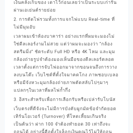
เงินคลังเก็บของ เดาไว้ก่อนเลยว่าเป็นระบบเก่ารัน
ผ่านเอเย่นต์รายย่อย
2. การตัดไพ่รวมทั้งการแจกไพ่แบบ Real-time ที่
ไม่มีมุมอับ
เวลาผมเข้าห้องบาคาร่า อย่างแรกที่ผมจะมองไม่
ใช่ดีลเลอร์งามไม่สวย แต่ว่าผมจะมองว่า “กล้อง
สตรีมมิ่ง” ชัดระดับ Full HD หรือ 4K ไหม และมุม
กล้องถ่ายรูปจำต้องมองเห็นมือของดีลเลอร์ตลอด
เวลาตั้งแต่การจับไพ่ออกมาจากขอนจนถึงการวาง
ลงบนโต๊ะ เว็บไซต์ที่ตั้งใจมาคดโกง ภาพชอบเบลอ
หรือมีจังหวะมุมกล้องถ่ายภาพตัดสลับไปๆมาๆ
แปลกๆในเวลาที่ผลไพ่ก้ำกึ่ง
3. อิสระสำหรับเพื่อการเลือกรับหรือเปล่ารับโบนัส
เว็บตรงที่ดีจังจะไม่มีการบังคับผูกมัดข้อจำกัดยอด
เทิร์นโอเวอร์ (Turnover) ที่โหดเหี้ยมเกินจริง
เป็นต้นว่า ฝาก 100 จำต้องทำยอด 30 เท่าถึงจะ
ถอนได้ อย่างนี้คือตั้งใจล็อกเงินคุณไว้ไม่ให้ถอน