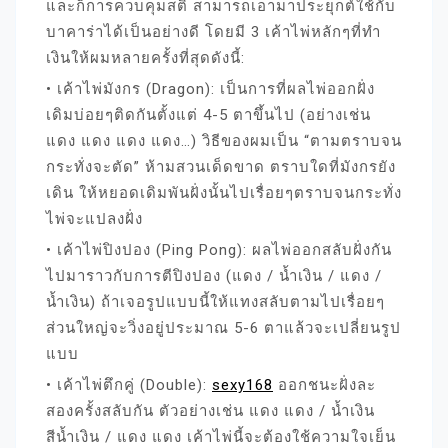
และก็การควบคุมสติ สามารถเอามาประยุกต์ใช้กับ
บาคาร่าได้เป็นอย่างดี โดยมี 3 เค้าไพ่หลักๆที่ทำ
เงินให้ผมหลายครั้งที่สุดดังนี้:
• เค้าไพ่มังกร (Dragon): เป็นการที่ผลไพ่ออกฝั่ง
เดิมบ่อยๆติดกันตั้งแต่ 4-5 ตาขึ้นไป (อย่างเช่น
แดง แดง แดง แดง…) วิธีของผมเป็น “ตามตราบจน
กระทั่งจะตัด” ห้ามสวนเด็ดขาด ตราบใดที่มังกรยัง
เดิน ให้หยอดเดิมพันฝั่งนั้นไปเรื่อยๆตราบจนกระทั่ง
ไพ่จะแปลงฝั่ง
• เค้าไพ่ปิงปอง (Ping Pong): ผลไพ่ออกสลับฝั่งกัน
ไปมาราวกับการตีปิงปอง (แดง / น้ำเงิน / แดง /
น้ำเงิน) ถ้าเจอรูปแบบนี้ให้แทงสลับตามไปเรื่อยๆ
ส่วนใหญ่จะวิ่งอยู่ประมาณ 5-6 ตาแล้วจะเปลี่ยนรูป
แบบ
• เค้าไพ่ตึกคู่ (Double):
sexy168
ออกชนะฝั่งละ
สองครั้งสลับกัน ตัวอย่างเช่น แดง แดง / น้ำเงิน
สีน้ำเงิน / แดง แดง เค้าไพ่นี้จะต้องใช้ความใจเย็น