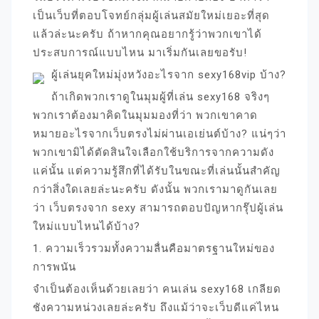
เป็นเว็บที่ตอบโจทย์กลุ่มผู้เล่นสมัยใหม่เยอะที่สุด
แล้วล่ะนะครับ ถ้าหากคุณอยากรู้ว่าพวกเขาได้
ประสบการณ์แบบไหน มาเริ่มกันเลยขอรับ!
ผู้เล่นยุคใหม่มุ่งหวังอะไรจาก sexy168vip บ้าง?
ถ้าเกิดพวกเราดูในมุมผู้ที่เล่น sexy168 จริงๆ
พวกเราต้องมาคิดในมุมมองที่ว่า พวกเขาคาด
หมายอะไรจากเว็บตรงไม่ผ่านเอเย่นต์บ้าง? แน่ๆว่า
พวกเขามิได้ตัดสินใจเลือกใช้บริการจากความดัง
แค่นั้น แต่ความรู้สึกที่ได้รับในขณะที่เล่นนั้นสำคัญ
กว่าสิ่งใดเลยล่ะนะครับ ดังนั้น พวกเรามาดูกันเลย
ว่า เว็บตรงจาก sexy สามารถตอบปัญหากรุ๊ปผู้เล่น
ใหม่แบบไหนได้บ้าง?
1. ความเร็วรวมทั้งความลื่นคือมาตรฐานใหม่ของ
การพนัน
จำเป็นต้องเห็นด้วยเลยว่า คนเล่น sexy168 เกลียด
ชังความหน่วงเลยล่ะครับ ถึงแม้ว่าจะเว็บดีแค่ไหน