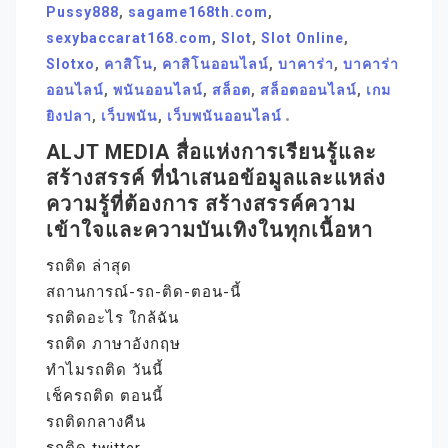
Pussy888
,
sagame168th.com
,
sexybaccarat168.com
,
Slot
,
Slot Online
,
Slotxo
,
คาสิโน
,
คาสิโนออนไลน์
,
บาคาร่า
,
บาคาร่า
ออนไลน์
,
พนันออนไลน์
,
สล็อต
,
สล็อตออนไลน์
,
เกม
ยิงปลา
,
เว็บพนัน
,
เว็บพนันออนไลน์
ALJT MEDIA สื่อแห่งการเรียนรู้และ
สร้างสรรค์ ที่นำเสนอข้อมูลและแหล่ง
ความรู้ที่ต้องการ สร้างสรรค์ความ
เข้าใจและความบันเทิงในทุกเนื้อหา
รถติด ล่าสุด
สถานการณ์-รถ-ติด-ตอน-นี้
รถติดอะไร ใกล้ฉัน
รถติด ภาษาอังกฤษ
ทําไมรถติด วันนี้
เช็ครถติด ตอนนี้
รถติดกลางคืน