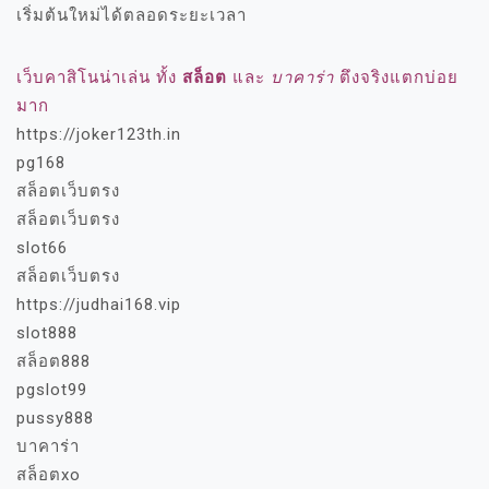
เริ่มต้นใหม่ได้ตลอดระยะเวลา
เว็บคาสิโนน่าเล่น ทั้ง
สล็อต
และ
บาคาร่า
ตึงจริงแตกบ่อย
มาก
https://joker123th.in
pg168
สล็อตเว็บตรง
สล็อตเว็บตรง
slot66
สล็อตเว็บตรง
https://judhai168.vip
slot888
สล็อต888
pgslot99
pussy888
บาคาร่า
สล็อตxo