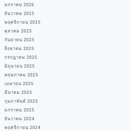
มกราคม 2026
ธันวาคม 2025
พฤศจิกายน 2025
ตุลาคม 2025
กันยายน 2025
สิงหาคม 2025
กรกฎาคม 2025
มิถุนายน 2025
พฤษภาคม 2025
เมษายน 2025
มีนาคม 2025
กุมภาพันธ์ 2025
มกราคม 2025
ธันวาคม 2024
พฤศจิกายน 2024