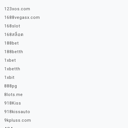
123xos.com
1688vegasx.com
168slot
168สล็อต
188bet
188betth
1xbet
1xbetth
1xbit
888pg
8lots.me
918Kiss
918kissauto
9kpluss.com