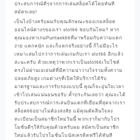
ประสบการณ์ดีๆจากการเล่นสล็อตได้โดยทันที
สมัครเลย!
เป็นไงบ้างครับผมกับคุณลักษณะของเกมสล็อต
ออนไลน์ต่างๆของเรา slot66 ชอบกันไหม? หาก
คุณมองหาเกมPuntaek66ที่มาพร้อมกับความแตก
ง่าย แตกหนัก และก็แตกจริงอย่างนี้ ก็ไม่มีอะไร
เหมาะสมไปกว่าการเล่นเกมกับเรา slot66 อีกแล้ว
ล่ะนะครับ ด้วยเหตุว่าพวกเราเป็นslot66เว็บไซต์
ตรงไม่ผ่านเอเย่นต์ที่มีความน่าวางใจรวมทั้งความ
ปลอดภัยสูง เกมต่างๆที่เปิดให้บริการได้รับ
มาตรฐานและการรับรองแบบนี้ คุณก็จะอุ่นใจเวลา
เข้าไปเล่นแน่นอนขอรับ ค้ำประกันเลยว่า คุณจะได้
รับประสบการณ์การเล่นปั่นแตกที่เยี่ยมที่สุดจากเรา
สล็อต66อย่างไม่ต้องสงสัย แม้คุณตัดสินใจลง
ทะเบียนเป็นสมาชิกใหม่วันนี้ พวกเราก็มากับโปร
โมชั่นดีๆให้กับคุณด้วยครับผม สมัครเป็นสมาชิก
ใหม่แล้วรับโปรโมชั่นโบนัสเครดิตฟรีได้ทันที