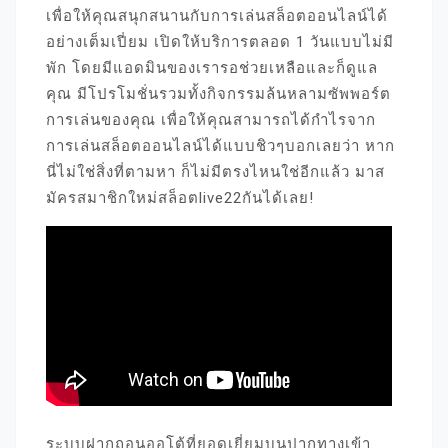
เพื่อให้คุณสนุกสนานกับการเล่นสล็อตออนไลน์ได้
อย่างเต็มเปี่ยม เปิดให้บริการตลอด 1 วันแบบไม่มี
พัก โดยมีแอดมินของเรารอช่วยเหลือและก็ดูแล
คุณ มีโปรโมชั่นรวมทั้งกิจกรรมล้นหลามซัพพอร์ต
การเล่นของคุณ เพื่อให้คุณสามารถได้กำไรจาก
การเล่นสล็อตออนไลน์ได้แบบชิวๆบอกเลยว่า หาก
นี่ไม่ใช่สิ่งที่ตามหา ก็ไม่มีตรงไหนใช่อีกแล้ว มาส
มัครสมาชิกใหม่สล็อตlive22กันได้เลย!
ระบบฝากถอนออโต้ที่ยอดเยี่ยมบนปากทางเข้า