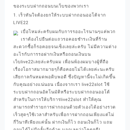
ของระบบฝากถอนบนเว็บของพวกเรา
1. เร็วทันใจต้องยกให้ระบบฝากถอนออโต้จาก
LIVE22
เบื่อไหมล่ะครับผมกับการรออะไรนานๆแค่พวก
เราต้องไปยืนต่อแถวรอคอยชำระเงินที่ร้าน
สะดวกซื้อก็รอคอยจนเซ็งเลยล่ะครับ ไม่มีความต่าง
อะไรกับการรอฝากเงินหรือถอนเงินบน
เว็บlive22เลยล่ะครับผม เพื่อนพ้องผมบางผู้ที่ถือ
เรื่องโอกาสมากมายๆก็คือคอยไม่ได้เลยค่ะนะครับ
เสียกาลกันหมดพอดิบพอดี ซึ่งปัญหานี้จะไม่เกิดขึ้น
กับคุณอย่างแน่นอน เนื่องจากเรา live22slot ใช้
ระบบฝากถอนอัตโนมัติหรือระบบฝากถอนออโต้
สำหรับในการให้บริการlive22slot ทำให้คุณ
สามารถทำรายการฝากถอนด้วยตัวเองได้อย่างรวด
เร็วสุดๆใช้เวลาสำหรับเพื่อการฝากถอนเพียงแต่ไม่
กี่วินาทีเพียงแค่นั้น ฝากเงินก็ไว ถอนเงินก็ไว แถม
ถอนได้ไม่มีกลั้นอีกด้วย บอกเลยว่าโคตรดี!