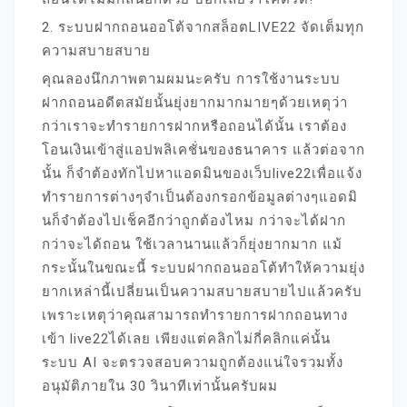
2. ระบบฝากถอนออโต้จากสล็อตLIVE22 จัดเต็มทุก
ความสบายสบาย
คุณลองนึกภาพตามผมนะครับ การใช้งานระบบ
ฝากถอนอดีตสมัยนั้นยุ่งยากมากมายๆด้วยเหตุว่า
กว่าเราจะทำรายการฝากหรือถอนได้นั้น เราต้อง
โอนเงินเข้าสู่แอปพลิเคชั่นของธนาคาร แล้วต่อจาก
นั้น ก็จำต้องทักไปหาแอดมินของเว็บlive22เพื่อแจ้ง
ทำรายการต่างๆจำเป็นต้องกรอกข้อมูลต่างๆแอดมิ
นก็จำต้องไปเช็คอีกว่าถูกต้องไหม กว่าจะได้ฝาก
กว่าจะได้ถอน ใช้เวลานานแล้วก็ยุ่งยากมาก แม้
กระนั้นในขณะนี้ ระบบฝากถอนออโต้ทำให้ความยุ่ง
ยากเหล่านี้เปลี่ยนเป็นความสบายสบายไปแล้วครับ
เพราะเหตุว่าคุณสามารถทำรายการฝากถอนทาง
เข้า live22ได้เลย เพียงแต่คลิกไม่กี่คลิกแค่นั้น
ระบบ AI จะตรวจสอบความถูกต้องแน่ใจรวมทั้ง
อนุมัติภายใน 30 วินาทีเท่านั้นครับผม