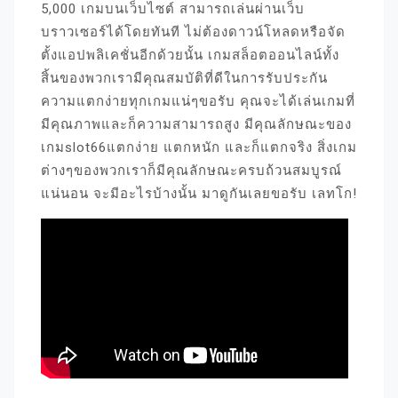
5,000 เกมบนเว็บไซต์ สามารถเล่นผ่านเว็บ
บราวเซอร์ได้โดยทันที ไม่ต้องดาวน์โหลดหรือจัด
ตั้งแอปพลิเคชั่นอีกด้วยนั้น เกมสล็อตออนไลน์ทั้ง
สิ้นของพวกเรามีคุณสมบัติที่ดีในการรับประกัน
ความแตกง่ายทุกเกมแน่ๆขอรับ คุณจะได้เล่นเกมที่
มีคุณภาพและก็ความสามารถสูง มีคุณลักษณะของ
เกมslot66แตกง่าย แตกหนัก และก็แตกจริง สิ่งเกม
ต่างๆของพวกเราก็มีคุณลักษณะครบถ้วนสมบูรณ์
แน่นอน จะมีอะไรบ้างนั้น มาดูกันเลยขอรับ เลทโก!