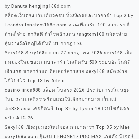
by Danuta hengjing168d.com
สล็อตเว็บตรง เว็บเดียวครบ ทั้งสล็อตและบาคาร่า Top 2 by
Leandra tangtem168e.com ชวนเพื่อนรับ 100 จ่ายตรง กี่
ล้านก็จ่าย การันตี กำไรหลักแสน tangtem168 สมัครง่าย
ลุ้นรางวัลใหญ่ได้ทันที 31 กรกฎา 26
Sexy168 Sexy168c.com 27 กรกฎาคม 2026 sexy168 เปิด
มุมมองใหม่ของเกมบาคาร่า วันเกิดรับ 500 ระบบอัตโนมัติ
เจ้าแรก บาคาร่าสด ดีลเลอร์สาวสวย sexy168 สมัครง่าย
ได้โปรไว Top 13 by Arlene
casino jinda888 สล็อตเว็บตรง 2026 ประสบการณ์เล่นยุค
ใหม่ ระบบเสถียร พร้อมเกมให้เลือกมากมาย เว็บแม่
Jin888.asia เครดิตฟรี Top 89 by Tyson 18 เวปไซต์แจก
หนัก AUG 26
Sexy168 เปิดมุมมองใหม่ของเกมบาคาร่า Top 35 by Mae
sexy168c.com ลุ้นรับ I PHONE17 PRO MAX เกมดัง ฟีเจอร์