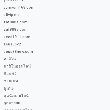
yak699.net
yumyum168.com
z5vip.me
zaf888s.com
zaf888s.com
zeed1911.com
zeus66v2
zeus88new.com
คาสิโน
คาสิโนออนไลน์
จ๊วด 69
ซอยเบท
ดูหนัง
ดูหนังออนไลน์
ถูกหวย88