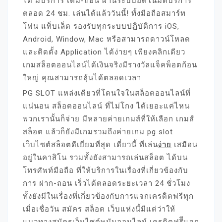
ได้ มีบริการ เติม-ถอน ผ่านระบบอัตโนมัติบริการ
ตลอด 24 ชม. เล่นได้แล้ววันนี้! ทั้งมือถือสมาร์ท
โฟน แท็บเล็ต รองรับทุกระบบปฏิบัติการ iOS,
Android, Window, Mac หรือสามารถดาวน์โหลด
และติดตั้ง Application ได้ง่ายๆ เพียงคลิกเดียว
เกมสล็อตออนไลน์ได้เงินจริงมีรางวัลแจ็คพ็อตก้อน
ใหญ่ คุณสามารถลุ้นได้ตลอดเวลา
PG SLOT แหล่งเดียวที่โดนใจในสล็อตออนไลน์ที่
แน่นอน สล็อตออนไลน์ ที่ไม่โกง ได้เยอะแค่ไหน
พวกเรานั้นก็จ่าย มีหลายค่ายเกมส์ที่ให้เลือก เกมส์
สล็อต แล้วก็ยังมีเกมรวมถึงค่ายเกม pg slot
เว็บไซต์สล็อตดีเยี่ยมที่สุด เดี๋ยวนี้ ที่เล่น
ง่าย
เสมือน
อยู่ในคาสิโน รวมทั้งยังสามารถเล่นสล็อต ได้บน
โทรศัพท์มือถือ ที่ให้บริการในเรื่องที่เกี่ยวข้องกับ
การ ฝาก-ถอน เร็วได้ตลอดระยะเวลา 24 ชั่วโมง
ทั้งยังมีในเรื่องที่เกี่ยวข้องกับการแจกเครดิตฟรีทุก
เมื่อเชื่อวัน สมัคร สล็อต เว็บแห่งนี้มีแต่ว่าให้