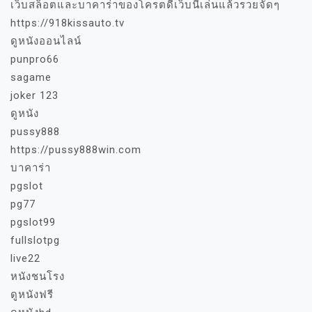
เว็บสล็อตและบาคาร่าของโครตดีเว็บนี้เล่นแล้วรวยจัดๆ
https://918kissauto.tv
ดูหนังออนไลน์
punpro66
sagame
joker 123
ดูหนัง
pussy888
https://pussy888win.com
บาคาร่า
pgslot
pg77
pgslot99
fullslotpg
live22
หนังชนโรง
ดูหนังฟรี