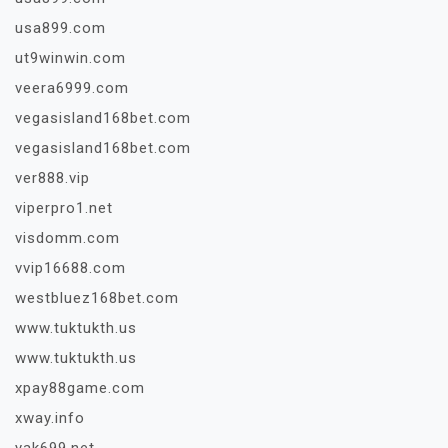
usa899.com
ut9winwin.com
veera6999.com
vegasisland168bet.com
vegasisland168bet.com
ver888.vip
viperpro1.net
visdomm.com
vvip16688.com
westbluez168bet.com
www.tuktukth.us
www.tuktukth.us
xpay88game.com
xway.info