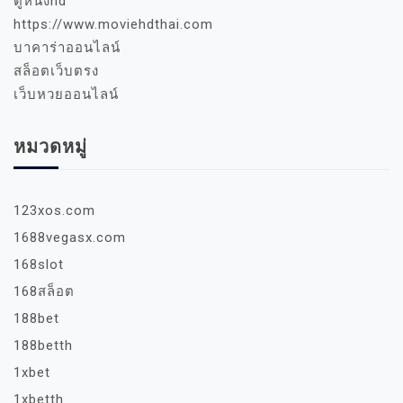
ดูหนังhd
https://www.moviehdthai.com
บาคาร่าออนไลน์
สล็อตเว็บตรง
เว็บหวยออนไลน์
หมวดหมู่
123xos.com
1688vegasx.com
168slot
168สล็อต
188bet
188betth
1xbet
1xbetth