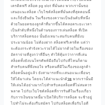
เครดิตฟรี สล็อต pg slot ที่มั่นคง พวกเรานั้นขอ
เสนอแนะสล็อต เว็บไซต์สล็อตที่มั่นคงที่สุดตอนนี้
และก็ยังยืนยัน ในเรื่องของความเป็นอันดับที่หนึ่ง
ด้วยในยอดของลูกค้าที่มากขึ้นได้ตลอดระยะเวลา
เป็นลำดับที่หนึ่งในด้านของการเล่นสล็อต ที่เปิด
บริการสล็อตของ นั้นยังเหมาะสมกับคนที่มีงบ
ประมาณน้อย ไม่ต้องฝาก สล็อตฟรีเครดิต แต่ว่า
จะต้องกระทำจังหวะรวยได้ไม่ยากด้วยในเรื่องของ
อัตราจ่ายที่สูงกว่าที่อื่นๆ ทำให้คุ้มกว่าการที่เล่น
สล็อตทั้งยังบนโทรศัพท์มือถือไปกับที่ไหนก็ตาม
สำหรับคนที่พึงพอใจ หรือคนที่มีในเรื่องของลูกค้า
สล็อตนั้นอยู่แล้ว ยังสามารถที่จะเสนอแนะเพื่อนๆ
ให้ได้มาเล่น โดยจะได้ค่าแนะนำด
้วย
พวกเรานั้นมี
ให้เล่นได้อย่างมากไปสำหรับคอสล็อตที่ไม่สมควร
พลาด ไปกับเว็บไซต์สล็อตที่การรันตีในเรื่องเกี่ยว
กับการเงินขนาดนี้มาเปิดให้บริการสล็อต จะช้าอยู่
ไปทำไม่จะต้องรีบสมัคร ไปกับสล็อตเพื่อรับไอดี