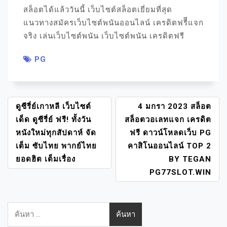
สล็อตได้แล้ววันนี้ เว็บไซต์สล็อตเยี่ยมที่สุด
แนวทางสมัครเว็บไซต์พนันออนไลน์ เครดิตฟรีีแจก
จริง เล่นเว็บไซต์พนัน เว็บไซต์พนัน เครดิตฟรี
PG
แ
ดูซีรี่ย์เกาหลี เว็บไซต์
4 มกรา 2023 สล็อต
น
เด็ด ดูซีรี่ย์ ฟรี! ทั้งวัน
สล็อตวอเลทแจก เครดิต
ะ
หนังใหม่ทุกสัปดาห์ จัด
ฟรี ดาวน์โหลดเว็บ PG
แ
เต็ม ซับไทย พากย์ไทย
คาสิโนออนไลน์ TOP 2
น
ยอดฮิต เต็มเรื่อง
BY TEGAN
ว
PG77SLOT.WIN
เ
รื่
ค้นหา
อ
ง
สำหรับ: