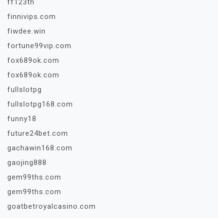
ff123th
finnivips.com
fiwdee.win
fortune99vip.com
fox689ok.com
fox689ok.com
fullslotpg
fullslotpg168.com
funny18
future24bet.com
gachawin168.com
gaojing888
gem99ths.com
gem99ths.com
goatbetroyalcasino.com