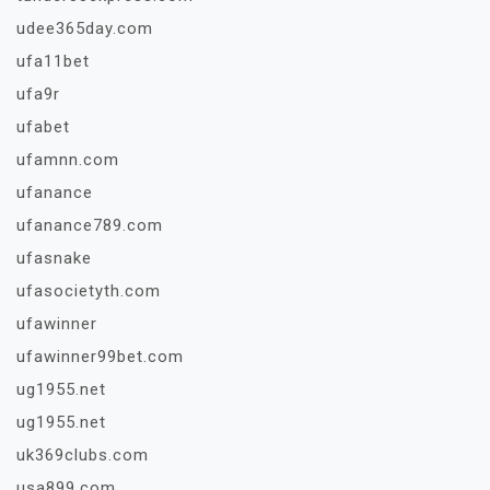
udee365day.com
ufa11bet
ufa9r
ufabet
ufamnn.com
ufanance
ufanance789.com
ufasnake
ufasocietyth.com
ufawinner
ufawinner99bet.com
ug1955.net
ug1955.net
uk369clubs.com
usa899.com