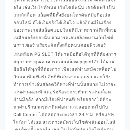
แนวทางสมัครเว็บไซต์พนันออนไลน์ เครดิตฟรีีแจก
จริง เล่นเว็บไซต์พนัน เว็บไซต์พนัน เครดิตฟรี เป็น
เกมส์สล็อต สล็อตที่มีทั้งยังบนโทรศัพท์มือถือเล่น
ออนไลน์ ที่ได้เงินจริงได้เงินไว แล้วก็ยังมีในเรื่อง
ของภาพเกมส์สล็อตแบบใหม่ที่มีภาพกราฟฟิกที่สวย
เหมือนจริงของนั้น สามารถเล่นสล็อตผ่านเว็บไซต์
บราวเซอร์ หรือจะจัดตั้งสล็อตบนคอมพิวเตอร์
เล่นสล็อต PG SLOT ได้ผ่านมือถือได้ทุกที่ที่ต้องการ
สนุกง่ายๆ คุณสามารถเล่นสล็อต pgslot77 ได้ผ่าน
มือถือได้ทุกที่ที่ต้องการ เพียงแต่ท่านสมัครสล็อตไป
กับสมาชิกเพื่อรับสิทธิพิเศษจากพวกเรา และก็ยัง
ทำการเข้าเล่นสล็อตวิถีทางที่ท่านนั้นสบาย ไม่ว่าจะ
เล่นผ่านคอมพิวเตอร์หรือจะกระทำการเล่นสล็อต
ผ่านมือถือ หากมีเรื่องที่น่าสงสัยหรืออยากได้ที่จะ
หาคำปรึกษากรุณาติดต่อมาและสอบถามไปกับ
Call Center ได้ตลอดระยะเวลา 24 ช.ม. หรือแชท
ไลน์มาได้เลย แนวทางสมัครเว็บไซต์พนันออนไลน์
เครดิตฟรีีแจกจริง เล่นเว็บไซต์พนัน เว็บไซต์พนัน