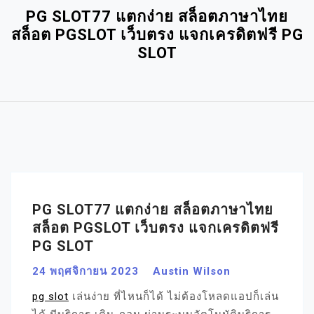
PG SLOT77 แตกง่าย สล็อตภาษาไทย
สล็อต PGSLOT เว็บตรง แจกเครดิตฟรี PG
SLOT
PG SLOT77 แตกง่าย สล็อตภาษาไทย
สล็อต PGSLOT เว็บตรง แจกเครดิตฟรี
PG SLOT
24 พฤศจิกายน 2023
Austin Wilson
pg slot
เล่นง่าย ที่ไหนก็ได้ ไม่ต้องโหลดแอปก็เล่น