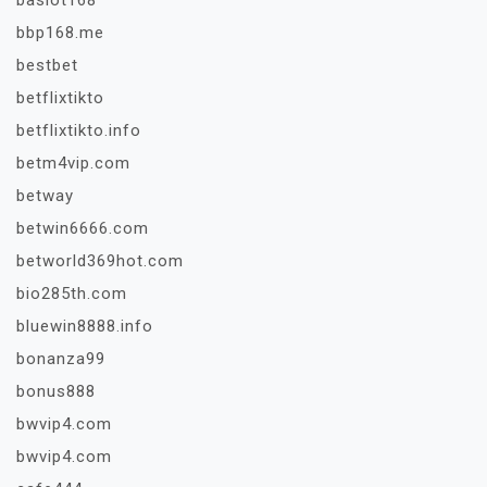
baslot168
bbp168.me
bestbet
betflixtikto
betflixtikto.info
betm4vip.com
betway
betwin6666.com
betworld369hot.com
bio285th.com
bluewin8888.info
bonanza99
bonus888
bwvip4.com
bwvip4.com