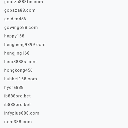
goatza888fin.com
gobaza88.com
golden456
gowingo88.com
happy168
hengheng9899.com
hengjing168
hiso8888s.com
hongkong456
hubbet168.com
hydra888
ib888pro.bet
ib888pro.bet
infyplus888.com
item388.com