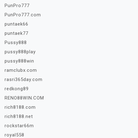
PunPro777
PunPro777.com
puntaek66
puntaek77
Pussy888
pussy888play
pussy888win
ramclubx.com
rasri365day.com
redkong89
RENO88WIN.COM
rich8188.com
rich8188.net
rockstar66m
royal558