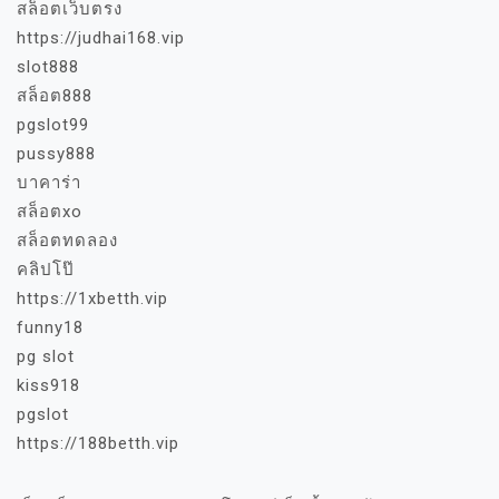
สล็อตเว็บตรง
https://judhai168.vip
slot888
สล็อต888
pgslot99
pussy888
บาคาร่า
สล็อตxo
สล็อตทดลอง
คลิปโป๊
https://1xbetth.vip
funny18
pg slot
kiss918
pgslot
https://188betth.vip