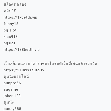
สล็อตทดลอง
คลิปโป๊
https://1xbetth.vip
funny18
pg slot
kiss918
pgslot
https://188betth.vip
เว็บสล็อตและบาคาร่าของโครตดีเว็บนี้เล่นแล้วรวยจัดๆ
https://918kissauto.tv
ดูหนังออนไลน์
punpro66
sagame
joker 123
ดูหนัง
pussy888