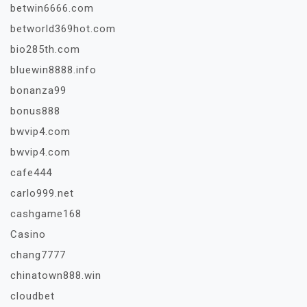
betwin6666.com
betworld369hot.com
bio285th.com
bluewin8888.info
bonanza99
bonus888
bwvip4.com
bwvip4.com
cafe444
carlo999.net
cashgame168
Casino
chang7777
chinatown888.win
cloudbet