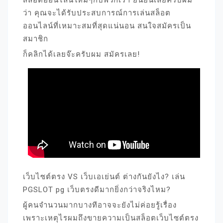
สล็อตออนไลน์ใหม่ๆกับพวกเรา ยืนยันเลยครับผม
ว่า คุณจะได้รับประสบการณ์การเล่นสล็อต
ออนไลน์ที่เหมาะสมที่สุดแน่นอน สนใจสมัครเป็น
สมาชิก
ก็คลิกได้เลยจ๊ะครับผม สมัครเลย!
เว็บไซต์ตรง VS เว็บเอเย่นต์ ต่างกันยังไง? เล่น
PGSLOT pg เว็บตรงดีมากยิ่งกว่าจริงไหม?
ผู้คนจำนวนมากบางทีอาจจะยังไม่ค่อยรู้เรื่อง
เพราะเหตุไรผมถึงขายความเป็นสล็อตเว็บไซต์ตรง