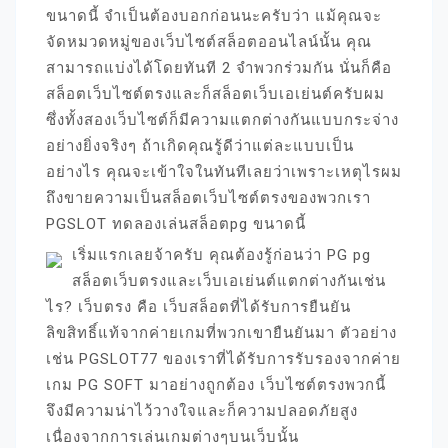
ขนาดนี้ จำเป็นต้องบอกก่อนนะครับว่า แม้คุณจะ
จัดหมวดหมู่ของเว็บไซต์สล็อตออนไลน์นั้น คุณ
สามารถแบ่งได้โดยทันที 2 จำพวกร่วมกัน นั่นก็คือ
สล็อตเว็บไซต์ตรงและก็สล็อตเว็บเอเย่นต์ครับผม
ซึ่งทั้งสองเว็บไซต์ก็มีความแตกต่างกันแบบกระจ่าง
อย่างยิ่งจริงๆ ถ้าเกิดคุณรู้ดีว่าแต่ละแบบเป็น
อย่างไร คุณจะเข้าใจในทันทีเลยว่าเพราะเหตุไรผม
ถึงขายความเป็นสล็อตเว็บไซต์ตรงของพวกเรา
PGSLOT ทดลองเล่นสล็อตpg ขนาดนี้
เริ่มแรกเลยจ้าครับ คุณต้องรู้ก่อนว่า PG pg
สล็อตเว็บตรงและเว็บเอเย่นต์แตกต่างกันเช่น
ไร? เว็บตรง คือ เว็บสล็อตที่ได้รับการยืนยัน
ลิขสิทธิ์แท้จากค่ายเกมที่พวกเขายืนยันมา ตัวอย่าง
เช่น PGSLOT77 ของเราที่ได้รับการรับรองจากค่าย
เกม PG SOFT มาอย่างถูกต้อง เว็บไซต์ตรงพวกนี้
จึงมีความน่าไว้วางใจและก็ความปลอดภัยสูง
เนื่องจากการเล่นเกมต่างๆบนเว็บนั้น