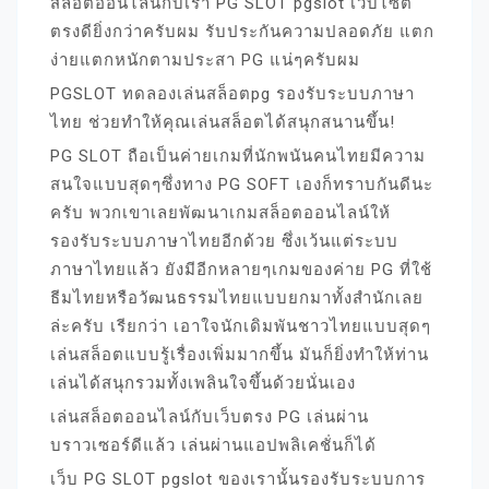
สล็อตออนไลน์กับเรา PG SLOT pgslot เว็บไซต์
ตรงดียิ่งกว่าครับผม รับประกันความปลอดภัย แตก
ง่ายแตกหนักตามประสา PG แน่ๆครับผม
PGSLOT ทดลองเล่นสล็อตpg รองรับระบบภาษา
ไทย ช่วยทำให้คุณเล่นสล็อตได้สนุกสนานขึ้น!
PG SLOT ถือเป็นค่ายเกมที่นักพนันคนไทยมีความ
สนใจแบบสุดๆซึ่งทาง PG SOFT เองก็ทราบกันดีนะ
ครับ พวกเขาเลยพัฒนาเกมสล็อตออนไลน์ให้
รองรับระบบภาษาไทยอีกด้วย ซึ่งเว้นแต่ระบบ
ภาษาไทยแล้ว ยังมีอีกหลายๆเกมของค่าย PG ที่ใช้
ธีมไทยหรือวัฒนธรรมไทยแบบยกมาทั้งสำนักเลย
ล่ะครับ เรียกว่า เอาใจนักเดิมพันชาวไทยแบบสุดๆ
เล่นสล็อตแบบรู้เรื่องเพิ่มมากขึ้น มันก็ยิ่งทำให้ท่าน
เล่นได้สนุกรวมทั้งเพลินใจขึ้นด้วยนั่นเอง
เล่นสล็อตออนไลน์กับเว็บตรง PG เล่นผ่าน
บราวเซอร์ดีแล้ว เล่นผ่านแอปพลิเคชั่นก็ได้
เว็บ PG SLOT pgslot ของเรานั้นรองรับระบบการ