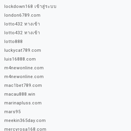
lockdown168 เข้าสู่ระบบ
london6789.com
lotto432 ทางเข้า
lotto432 ทางเข้า
lotto888
luckycat789.com
luis16888.com
m4newonline.com
m4newonline.com
mac1bet789.com
macau888.win
marinapluss.com
mars95
meekin365day.com
mercyrosa168.com