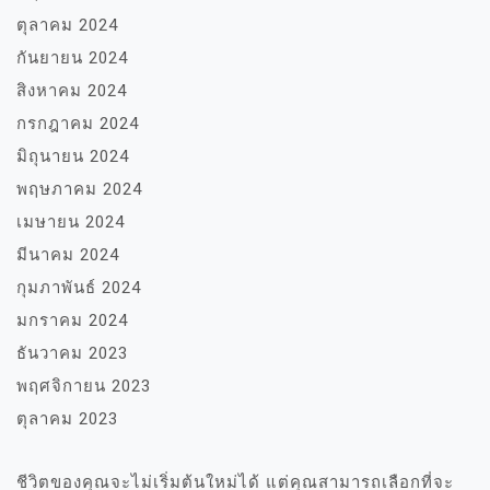
ตุลาคม 2024
กันยายน 2024
สิงหาคม 2024
กรกฎาคม 2024
มิถุนายน 2024
พฤษภาคม 2024
เมษายน 2024
มีนาคม 2024
กุมภาพันธ์ 2024
มกราคม 2024
ธันวาคม 2023
พฤศจิกายน 2023
ตุลาคม 2023
ชีวิตของคุณจะไม่เริ่มต้นใหม่ได้ แต่คุณสามารถเลือกที่จะ