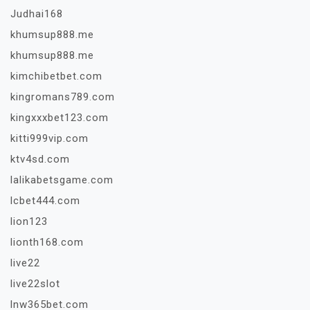
Judhai168
khumsup888.me
khumsup888.me
kimchibetbet.com
kingromans789.com
kingxxxbet123.com
kitti999vip.com
ktv4sd.com
lalikabetsgame.com
lcbet444.com
lion123
lionth168.com
live22
live22slot
lnw365bet.com