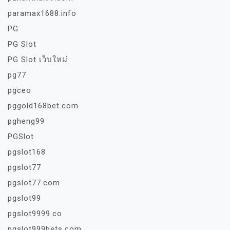
paramax1688.info
PG
PG Slot
PG Slot เว็บใหม่
pg77
pgceo
pggold168bet.com
pgheng99
PGSlot
pgslot168
pgslot77
pgslot77.com
pgslot99
pgslot9999.co
pgslot999bets.com