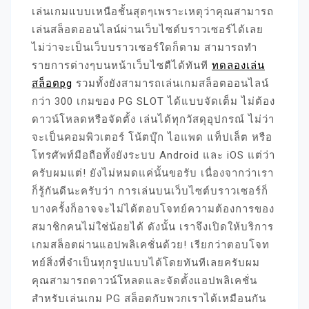
เล่นเกมแบบเหนือชั้นสุดๆเพราะเหตุว่าคุณสามารถ
เล่นสล็อตออนไลน์ผ่านเว็บไซต์บราวเซอร์ได้เลย
ไม่ว่าจะเป็นเว็บบราวเซอร์ใดก็ตาม สามารถทำ
รายการต่างๆบนหน้าเว็บไซตืได้ทันที
ทดลองเล่น
สล็อตpg
รวมทั้งยังสามารถเล่นเกมสล็อตออนไลน์
กว่า 300 เกมของ PG SLOT ได้แบบจัดเต็ม ไม่ต้อง
ดาวน์โหลดหรือจัดตั้ง เล่นได้ทุกวัสดุอุปกรณ์ ไม่ว่า
จะเป็นคอมพิวเตอร์ โน้ตบุ๊ก ไอแพด แท็ปเล็ต หรือ
โทรศัพท์มือถือทั้งยังระบบ Android และ iOS แต่ว่า
ครับผมแต่! ยังไม่หมดแค่นั้นขอรับ เนื่องจากว่าเรา
ก็รู้กันดีนะครับว่า การเล่นบนเว็บไซต์บราวเซอร์ก็
บางครั้งก็อาจจะไม่ได้ตอบโจทย์ความต้องการของ
สมาชิกคนไม่ใช่น้อยได้ ดังนั้น เราจึงเปิดให้บริการ
เกมสล็อตผ่านแอปพลิเคชั่นด้วย! เรียกว่าตอบโจท
ทย์สิ่งที่จำเป็นทุกรูปแบบได้โดยทันทีเลยครับผม
คุณสามารถดาวน์โหลดและจัดตั้งแอปพลิเคชั่น
สำหรับเล่นเกม PG สล็อตกับพวกเราได้เหมือนกัน