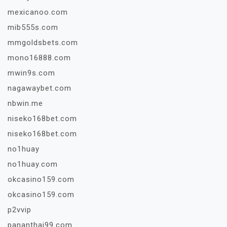
mexicanoo.com
mib555s.com
mmgoldsbets.com
mono16888.com
mwin9s.com
nagawaybet.com
nbwin.me
niseko168bet.com
niseko168bet.com
no1huay
no1huay.com
okcasino159.com
okcasino159.com
p2vvip
pananthai99.com