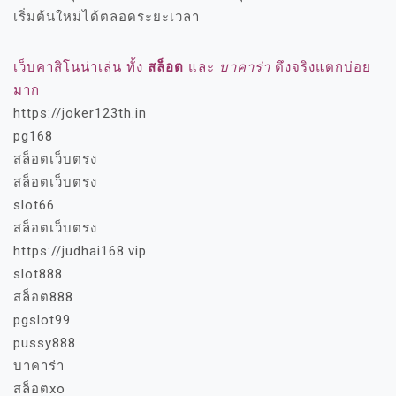
เริ่มต้นใหม่ได้ตลอดระยะเวลา
เว็บคาสิโนน่าเล่น ทั้ง
สล็อต
และ
บาคาร่า
ตึงจริงแตกบ่อย
มาก
https://joker123th.in
pg168
สล็อตเว็บตรง
สล็อตเว็บตรง
slot66
สล็อตเว็บตรง
https://judhai168.vip
slot888
สล็อต888
pgslot99
pussy888
บาคาร่า
สล็อตxo