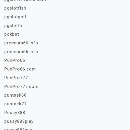
pgslotfish
pgslotgolf
pgslotth
pokbet
premium66.info
premium66.info
PunPro66
PunPro66.com
PunPro777
PunPro777.com
puntaek66
puntaek77
Pussy888
pussy888play
pussy888win