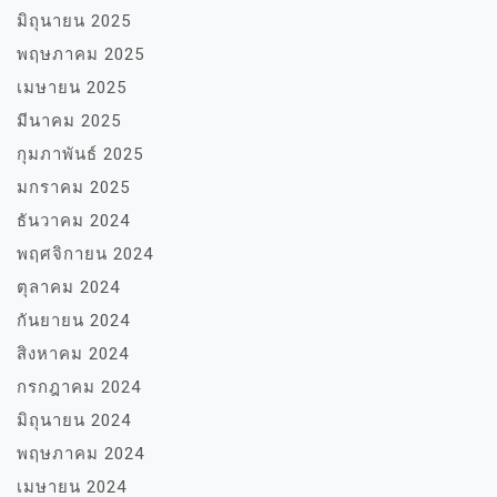
มิถุนายน 2025
พฤษภาคม 2025
เมษายน 2025
มีนาคม 2025
กุมภาพันธ์ 2025
มกราคม 2025
ธันวาคม 2024
พฤศจิกายน 2024
ตุลาคม 2024
กันยายน 2024
สิงหาคม 2024
กรกฎาคม 2024
มิถุนายน 2024
พฤษภาคม 2024
เมษายน 2024