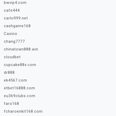
bwvip4.com
cafe444
carlo999.net
cashgame168
Casino
chang7777
chinatown888.win
cloudbet
cupcake88x.com
dr888
ek4567.com
etbet16888.com
eu369clubs.com
faro168
fcharoenkit168.com