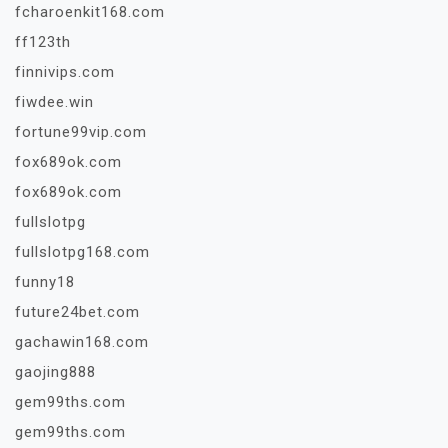
fcharoenkit168.com
ff123th
finnivips.com
fiwdee.win
fortune99vip.com
fox689ok.com
fox689ok.com
fullslotpg
fullslotpg168.com
funny18
future24bet.com
gachawin168.com
gaojing888
gem99ths.com
gem99ths.com