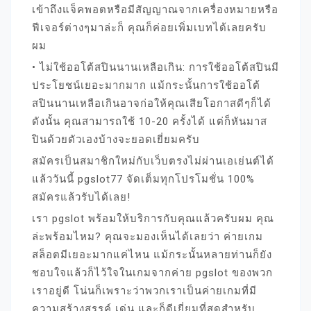
เข้าถึงแจ็คพอตหรือมีสัญญาณจากเครื่องหมายหรือ
ฟีเจอร์ต่างๆมาล่ะก็ คุณก็ค่อยเพิ่มเบทได้เลยครับ
ผม
• ไม่ใช้ออโต้สปินนานเหลือเกิน: การใช้ออโต้สปินมี
ประโยชน์เยอะมากมาก แม้กระนั้นการใช้ออโต้
สปินนานเหลือเกินอาจก่อให้คุณเสียโอกาสดีๆก็ได้
ดังนั้น คุณสามารถใช้ 10-20 ครั้งได้ แต่ก็หันมาส
ปินด้วยตัวเองบ้างจะยอดเยี่ยมครับ
สมัครเป็นสมาชิกใหม่กับเว็บตรงไม่ผ่านเอเย่นต์ได้
แล้ววันนี้ pgslot77 จัดเต็มทุกโปรโมชั่น 100%
สมัครแล้วรับได้เลย!
เรา pgslot พร้อมให้บริการกับคุณแล้วครับผม คุณ
ล่ะพร้อมไหม? คุณจะมองเห็นได้เลยว่า ค่ายเกม
สล็อตมีเยอะมากแค่ไหน แม้กระนั้นหลายท่านก็ยัง
ชอบใจแล้วก็ไว้ใจในเกมจากค่าย pgslot ของพวก
เราอยู่ดี โน่นก็เพราะว่าพวกเราเป็นค่ายเกมที่มี
ความสร้างสรรค์ เด่น และก็ดีเยี่ยมที่สุดสำหรับ