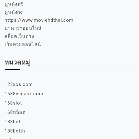
ดูหนังฟรี
ดูหนังhd
https://www.moviehdthai.com
บาคาร่าออนไลน์
สล็อตเว็บตรง
เว็บหวยออนไลน์
หมวดหมู่
123xos.com
1688vegasx.com
168slot
168สล็อต
188bet
188betth