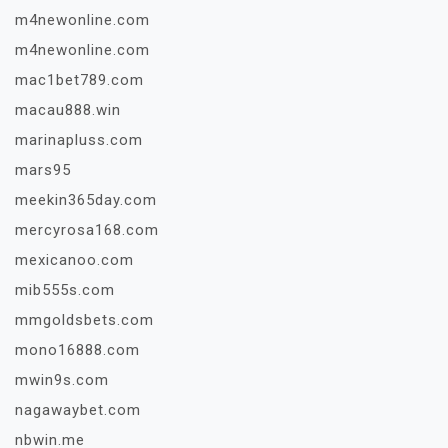
m4newonline.com
m4newonline.com
mac1bet789.com
macau888.win
marinapluss.com
mars95
meekin365day.com
mercyrosa168.com
mexicanoo.com
mib555s.com
mmgoldsbets.com
mono16888.com
mwin9s.com
nagawaybet.com
nbwin.me