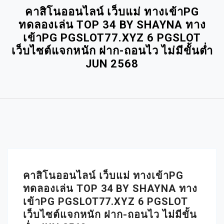
คาสิโนออนไลน์ เว็บแม่ ทางเข้าPG
ทดลองเล่น TOP 34 BY SHAYNA ทาง
เข้าPG PGSLOT77.XYZ 6 PGSLOT
เว็บไซต์แจกหนัก ฝาก-ถอนไว ไม่มีขั้นต่ำ
JUN 2568
คาสิโนออนไลน์ เว็บแม่ ทางเข้าPG
ทดลองเล่น TOP 34 BY SHAYNA ทาง
เข้าPG PGSLOT77.XYZ 6 PGSLOT
เว็บไซต์แจกหนัก ฝาก-ถอนไว ไม่มีขั้น