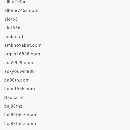
allbet24hr
allone745s.com
alot66
alot666
amb slot
ambnovabet.com
argus16888.com
asb9999.com
askyouwin888
ba88th.com
babet555.com
Baccarat
baj88thb
baj88thbz.com
baj88thbz.com