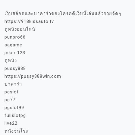
เว็บสล็อตและบาคาร่าของโครตดีเว็บนี้เล่นแล้วรวยจัดๆ
https://918kissauto.tv
ดูหนังออนไลน์
punpro66
sagame
joker 123
ดูหนัง
pussy888
https://pussy888win.com
บาคาร่า
pgslot
pg77
pgslot99
fullslotpg
live22
หนังชนโรง