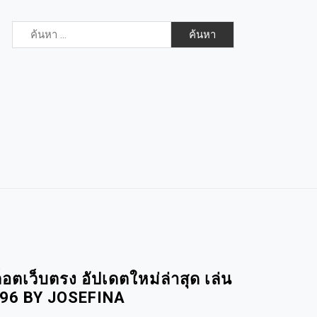
ค้นหา
สำหรับ:
ตเว็บตรง อัปเดตใหม่ล่าสุด เล่น
P 96 BY JOSEFINA