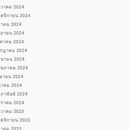
นวาคม 2024
ศจิกายน 2024
ลาคม 2024
นยายน 2024
งหาคม 2024
กฎาคม 2024
ถุนายน 2024
ฤษภาคม 2024
ษายน 2024
นาคม 2024
มภาพันธ์ 2024
ราคม 2024
นวาคม 2023
ศจิกายน 2023
ลาคม 2023