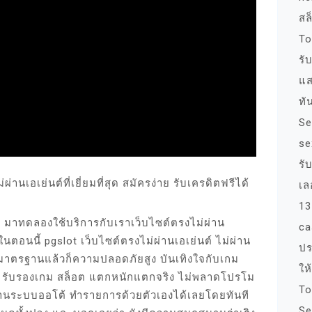
สล
To
รั
แส
ทั
Se
se
รั
านเอเย่นต์ที่เยี่ยมที่สุด สมัครง่าย รับเครดิตฟรีได้
เล
13
็ มาทดลองใช้บริการกับเราเว็บไซต์ตรงไม่ผ่าน
ca
มในตอนนี้ pgslot เว็บไซต์ตรงไม่ผ่านเอเย่นต์ ไม่ผ่าน
ปร
มีมาตรฐานแล้วก็ความปลอดภัยสูง บันเทิงใจกับเกม
ให
โมง รับรองเกม สล็อต แตกหนักแตกจริง ไม่พลาดโปรโม
To
่านระบบออโต้ ทำรายการด้วยตัวเองได้เลยโดยทันที
Se