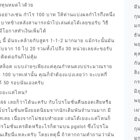
่องทุนหมดไวด้วย
มี
ตัวอย่างเช่น กำไร 100 บาท ให้ท่านแบ่งผลกำไรกึ่งหนึ่ง
กุ
0 บาทข้างหลังสามารถนำไปเล่นต่อได้เลยขอรับ วิธี
มก
ีโอกาสทำเงินเพิ่มได้
ธั
ต
นี้ มันจะคล้ายกับสูตร 1-1-2 มากมาย แม้กระนั้นมัน
พฤ
ับจาก 10 ไป 20 รวมทั้งไปถึง 30 หน่วยเลยล่ะขอรับ
ตุ
ติดต่อกันก็ไม่คุ้ม
กั
่น สล็อต แบบง่ายๆเพียงแค่คุณกำหนดงบประมาณราย
สิ
100 บาทเท่านั้น คุณก็จำต้องแบ่งเลยว่า จะเบทกี่
กร
้ 50 รอบนั่นเองครับ
มิ
าเยอะแค่ไหน?
พ
66 เลยก็ว่าได้นะครับ กับโปรโมชั่นคืนยอดเสียหรือ
เม
ปรโมชั่นหนึ่งยอดนิยมจากนักเดิมพันจำนวนมาก มี
ัสเลย เนื่องจากไม่ชอบทำยอด เล่นได้เยอะแค่ไหนก็
มี
ปรโมชั่นเครดิตฟรีอะไรก็ตามบน pgslot ซึ่งโปรโม
กุ
่นเสียนี่แหละครับ โดยเหตุนี้ ถ้าหากถามคำถามว่ามัน
มก