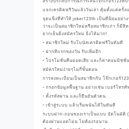
สร้างประสบการณ์การเล่นโจ๊กเกอร์123ที่บันเ
แจกเครดิตฟรีวันแล้ววันเล่า คุ้มตั้งแต่ครั้ง
จุดแข็งที่ทำให้ joker123th เป็นที่นิยมอย่าง
ว่าจะเป็นสมาชิกใหม่หรือสมาชิกเก่า ก็มีสิท
ยากเย็นยิ่งสมัครใหม่ ยิ่งได้มาก!
• สมาชิกใหม่ รับโบนัสเครดิตฟรีในทันที
• ฝากทีแรกของวัน รับเพิ่มอีก
• โปรโมชั่นคืนยอดเสีย และก็ค่าคอมมิชชั่
สมัครใหม่ง่ายๆไม่กี่ขั้นตอน
การลงทะเบียนเป็นสมาชิกกับ โจ๊กเกอร์123 น
• กรอกข้อมูลพื้นฐาน อย่างเช่น เบอร์โทรศ
• ตั้งรหัสผ่าน และก็ยืนยันตัวตน
• เข้าสู่ระบบ แล้วเริ่มพนันได้ในทันที
ระบบฝาก-ถอนของเราเป็นแบบ อัตโนมัติ (Au
ต้องผ่านแอดไม่น ไม่ต้องรอนาน