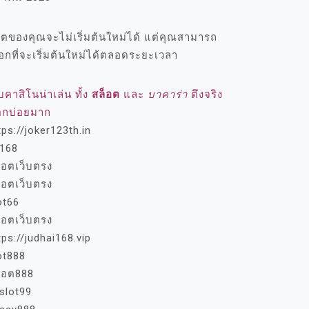
วิตของคุณจะไม่เริ่มต้นใหม่ได้ แต่คุณสามารถ
ือกที่จะเริ่มต้นใหม่ได้ตลอดระยะเวลา
็บคาสิโนน่าเล่น ทั้ง
สล็อต
และ
บาคาร่า
ตึงจริง
กบ่อยมาก
tps://joker123th.in
168
็อตเว็บตรง
็อตเว็บตรง
ot66
็อตเว็บตรง
tps://judhai168.vip
ot888
็อต888
slot99