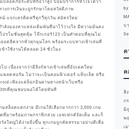
มปลอดภัยระดับที่ถือว่าสูง ป้อมปราการหัวใจได้ว่า
by
ทางการเงินจะถูกรักษาโดยสวัสดิภาพ
MA
์ แจกเครดิตฟรีทุกวี่ทุกวัน สมัครใหม่
บา
กำลังมองหาแหล่งเดิมพันที่น่าไว้วางใจ มีความมั่นคง
Se
โปรโมชั่นสุดคุ้ม โจ๊กเกอร์123 เป็นคำตอบที่คุณไม่
hยอดฮิตจากทั่วทุกมุมโลก พร้อมระบบทางเข้าเล่นที่
เข้าใช้งานได้ตลอด 24 ชั่วโมง
ค
อไป เนื่องจากว่ามีลิงก์ทางเข้าเล่นที่อัปเดตใหม่
คล
กแพลตฟอร์ม ไม่ว่าจะเป็นคอมพิวเตอร์ แท็บเล็ต หรือ
ndroid เพียงแค่ล็อกอินผ่านทางหน้าเว็บหรือ
3thที่คุณชอบพอได้โดยทันที
สิ
กร
ง เกมสล็อตแตกง่าย มีเกมให้เลือกมากกว่า 2,000 เกม
มิ
ล็อตที่มาพร้อมภาพกราฟิกสวย เอฟเฟกต์จัดเต็ม และก็
พ
วัลใหญ่ได้ง่ายยิ่งขึ้น ทุกเกมถูกคัดสรรมาอย่างดีเพื่อ
เม