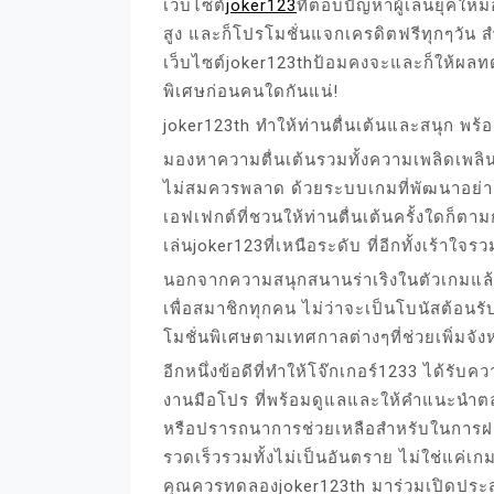
เว็บไซต์
joker123
ที่ตอบปัญหาผู้เล่นยุคให
สูง และก็โปรโมชั่นแจกเครดิตฟรีทุกๆวัน 
เว็บไซต์joker123thป้อมคงจะและก็ให้ผลทดแ
พิเศษก่อนคนใดกันแน่!
joker123th ทำให้ท่านตื่นเต้นและสนุก พร้
มองหาความตื่นเต้นรวมทั้งความเพลิดเพลิน
ไม่สมควรพลาด ด้วยระบบเกมที่พัฒนาอย่างต
เอฟเฟกต์ที่ชวนให้ท่านตื่นเต้นครั้งใดก็ต
เล่นjoker123ที่เหนือระดับ ที่อีกทั้งเร้าใจ
นอกจากความสนุกสนานร่าเริงในตัวเกมแล้ว 
เพื่อสมาชิกทุกคน ไม่ว่าจะเป็นโบนัสต้อนรั
โมชั่นพิเศษตามเทศกาลต่างๆที่ช่วยเพิ่มจังห
อีกหนึ่งข้อดีที่ทำให้โจ๊กเกอร์1233 ได้ร
งานมือโปร ที่พร้อมดูแลและให้คำแนะนำต
หรือปรารถนาการช่วยเหลือสำหรับในการ
รวดเร็วรวมทั้งไม่เป็นอันตราย ไม่ใช่แค่
คุณควรทดลองjoker123th มาร่วมเปิดประส