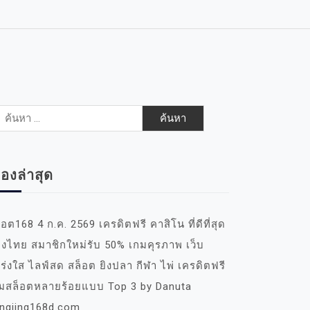
นหา
หรับ:
ื่องล่าสุด
็อต168 4 ก.ค. 2569 เครดิตฟรี คาสิโน ที่ดีที่สุด
งไทย สมาชิกใหม่รับ 50% เกมคุรภาพ เว็บ
ร่งใส ไลฟ์สด สล็อต ยิงปลา กีฬา ไพ่ เครดิตฟรี
มสล็อตหลายร้อยแบบ Top 3 by Danuta
ngjing168d.com