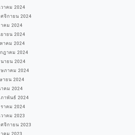
นวาคม 2024
ศจิกายน 2024
ลาคม 2024
นยายน 2024
งหาคม 2024
กฎาคม 2024
ถุนายน 2024
ฤษภาคม 2024
ษายน 2024
นาคม 2024
มภาพันธ์ 2024
ราคม 2024
นวาคม 2023
ศจิกายน 2023
ลาคม 2023