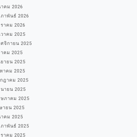
นาคม 2026
มภาพันธ์ 2026
ราคม 2026
นวาคม 2025
ศจิกายน 2025
ลาคม 2025
นยายน 2025
งหาคม 2025
กฎาคม 2025
ถุนายน 2025
ฤษภาคม 2025
ษายน 2025
นาคม 2025
มภาพันธ์ 2025
ราคม 2025