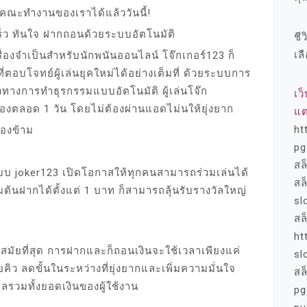
กคณะทำงานของเราได้แล้ววันนี้!
เร็ว ทันใจ ฝากถอนด้วยระบบอัตโนมัติ
ชี
เล
องจำเป็นสำหรับนักพนันออนไลน์ โจ๊กเกอร์123 ก็
อบโจทย์ผู้เล่นยุคใหม่ได้อย่างเต็มที่ ด้วยระบบการ
วทางการทำธุรกรรมแบบอัตโนมัติ ผู้เล่นโจ๊ก
เว
องตลอด 1 วัน โดยไม่ต้องผ่านแอดไม่นให้ยุ่งยาก
แต
ht
มองข้าม
pg
สล
ระบบ joker123 เปิดโอกาสให้ทุกคนสามารถร่วมเล่นได้
สล
มต้นฝากได้ตั้งแต่ 1 บาท ก็สามารถลุ้นรับรางวัลใหญ่
sl
สล
ht
นสมัยที่สุด การฝากและก็ถอนเงินจะใช้เวลาเพียงแค่
sl
คอยคิว ลดขั้นในระหว่างที่ยุ่งยากและเพิ่มความมั่นใจ
สล
รวมทั้งยอดเงินของผู้ใช้งาน
pg