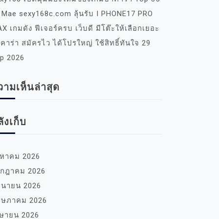
 Mae sexy168c.com ลุ้นรับ I PHONE17 PRO
X เกมดัง ฟีเจอร์ครบ เว็บดี มีโต๊ะให้เลือกเยอะ
คาร่า สมัครไว ได้โปรใหญ่ ใช้สิทธิ์ทันใจ 29
p 2026
วามเห็นล่าสุด
ังเก็บ
งหาคม 2026
กฎาคม 2026
ถุนายน 2026
ฤษภาคม 2026
ษายน 2026