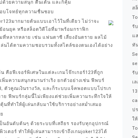
ด้วยความสนุก ตื่นเต้น และก็คุ้ม
สล
อบโจทย์ทุกความชื่นชอบ
To
r123มากมายต้นแบบเอาไว้ในที่เดียว ไม่ว่าจะ
รั
ย้อนยุค หรือสล็อตวิดีโอที่มาพร้อมกราฟิก
แส
ีมที่หลากหลาย เช่น แฟนตาซี เสี่ยงอันตราย ผลไม้
ทั
เล่นได้ตามความชอบรวมทั้งสไตล์ของตนเองได้อย่าง
Se
se
่น คือฟีเจอร์พิเศษในแต่ละเกมโจ๊กเกอร์123ที่ถูก
รั
เพิ่มความสนุกสนานร่าเริง ยกตัวอย่างเช่น ฟีพบร์
เล
3, ตัวคูณเงินรางวัล, และก็ระบบแจ็คพอตแบบโปรเก
13
ย ฟีพบร์กลุ่มนี้ไม่เพียงแต่ช่วยเพิ่มความระทึกใจให้
ca
ะตุ้นที่ทำให้ผู้เล่นกลับมาใช้บริการอย่างสม่ำเสมอ
ปร
าย
ให
็นอันดับต้นๆ ด้วยระบบที่เสถียร รองรับทุกอุปกรณ์
To
ิวเตอร์ ทำให้ผู้เล่นสามารถเข้าถึงเกมjoker123ได้
Se