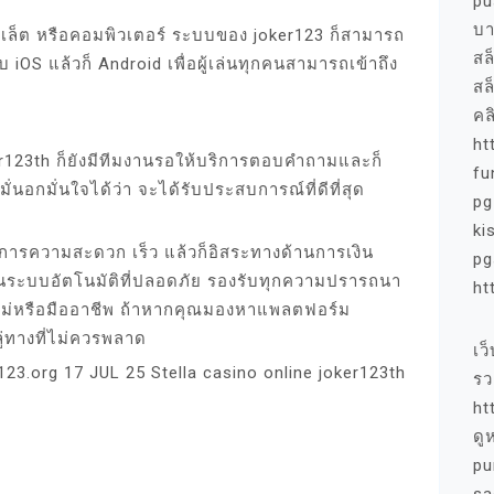
pu
บา
็บเล็ต หรือคอมพิวเตอร์ ระบบของ joker123 ก็สามารถ
สล
บ iOS แล้วก็ Android เพื่อผู้เล่นทุกคนสามารถเข้าถึง
สล
คล
ht
ker123th ก็ยังมีทีมงานรอให้บริการตอบคำถามและก็
fu
มั่นอกมั่นใจได้ว่า จะได้รับประสบการณ์ที่ดีที่สุด
pg
ki
งการความสะดวก เร็ว แล้วก็อิสระทางด้านการเงิน
pg
่านระบบอัตโนมัติที่ปลอดภัย รองรับทุกความปรารถนา
ht
อใหม่หรือมืออาชีพ ถ้าหากคุณมองหาแพลตฟอร์ม
ลู่ทางที่ไม่ควรพลาด
เว
23.org 17 JUL 25 Stella casino online joker123th
รว
ht
ดู
pu