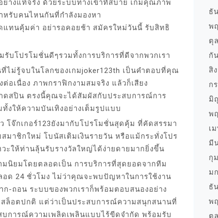
ม่อย่างแท้จริง ด้วยระบบทางเข้าที่สบาย เกมคุณภาพ
ธั
สำหรับคนไหนกันที่กำลังมองหา
พฤ
ทนคุ้มค่า อย่ารอคอยช้า สมัครใหม่วันนี้ รับสิทธิ
ตุ
อมรับโปรโมชั่นดีๆรวมทั้งการบริการที่ดีจากพวกเรา
กั
สิ
ที่ไม่รู้จบในโลกของเกมjoker123th เป็นคำตอบที่คุณ
่อเนื่อง ภาพกราฟิกงามสมจริง แล้วก็เสียง
กร
ามกดสปิน ตรงนี้คุณจะได้สัมผัสกับประสบการณ์การ
มิ
รวมทั้งให้ความบันเทิงอย่างเต็มรูปแบบ
พ
โจ๊กเกอร์123ยังมากับโปรโมชั่นสุดคุ้ม ที่คัดสรรมา
เม
บสมาชิกใหม่ โบนัสเติมเงินรายวัน หรือแม้กระทั่งโปร
มี
วะให้ท่านลุ้นรับรางวัลใหญ่ได้ง่ายดายมากยิ่งขึ้น
กุ
ับความนิยมโดยตลอดเป็น การบริการที่สุดยอดจากทีม
มก
ลอด 24 ชั่วโมง ไม่ว่าคุณจะพบปัญหาในการใช้งาน
ธั
ฝาก-ถอน ระบบของพวกเราก็พร้อมตอบสนองอย่าง
พฤ
เกมสล็อตปกติ แต่ว่าเป็นประสบการณ์ความสนุกสนานที่
บการณ์ความเพลิดเพลินแบบไร้ขีดจำกัด พร้อมรับ
ตุ