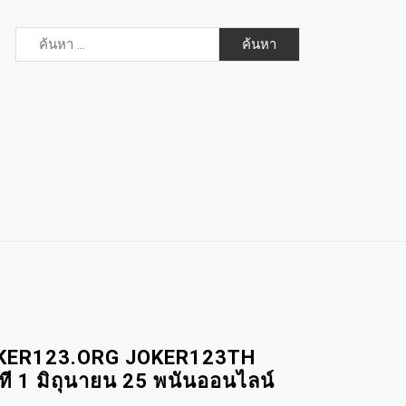
ค้นหา
สำหรับ:
 JOKER123.ORG JOKER123TH
ที 1 มิถุนายน 25 พนันออนไลน์