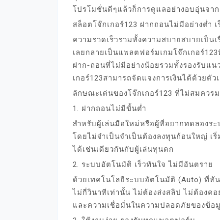
โปรโมชั่นดีๆแล้วก็การดูแลอย่างอบอุ่นจา
สล็อตโจ๊กเกอร์123 ฝากถอนไม่มีอย่างต่ำ 
ความรวดเร็วรวมทั้งความสบายสบายเป็นเรื่
เลยกลายเป็นแพลตฟอร์มเกมโจ๊กเกอร์123ที่ต
ฝาก-ถอนที่ไม่มีอย่างน้อยรวมทั้งรองรับแน
เกอร์123สามารถจัดแจงการเงินได้ด้วยตัวเ
ลักษณะเด่นของโจ๊กเกอร์123 ที่ไม่สมควร
1. ฝากถอนไม่มีขั้นต่ำ
สำหรับผู้เล่นมือใหม่หรือผู้ที่อยากทดลอง
โดยไม่จำเป็นจำเป็นต้องลงทุนก้อนใหญ่ เริ่
ได้เช่นเดียวกันกับผู้เล่นทุนดก
2. ระบบอัตโนมัติ เร็วทันใจ ไม่มีอันตราย
ด้วยเทคโนโลยีระบบอัตโนมัติ (Auto) ที่ทั
ไม่กี่วินาทีเท่านั้น ไม่ต้องส่งสลิป ไม่ต้อง
และความเชื่อมั่นในความปลอดภัยของข้อมูล