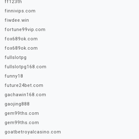
ff123th
finnivips.com
fiwdee.win
fortune99vip.com
fox689ok.com
fox689ok.com
fullslotpg
fullslotpg168.com
funny18
future24bet.com
gachawin168.com
gaojing888
gem99ths.com
gem99ths.com
goatbetroyalcasino.com