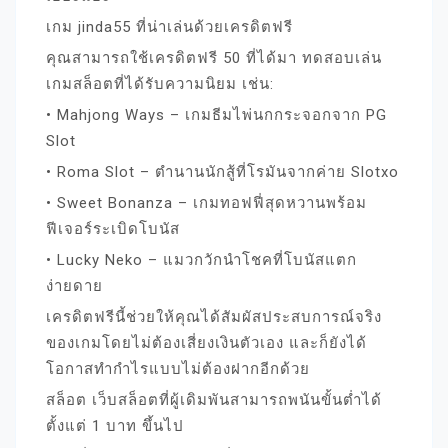
เกม jinda55 ที่น่าเล่นด้วยเครดิตฟรี
คุณสามารถใช้เครดิตฟรี 50 ที่ได้มา ทดสอบเล่น
เกมสล็อตที่ได้รับความนิยม เช่น:
• Mahjong Ways – เกมธีมไพ่นกกระจอกจาก PG
Slot
• Roma Slot – ตำนานนักสู้ที่โรมันจากค่าย Slotxo
• Sweet Bonanza – เกมทอฟฟี่สุดหวานพร้อม
ฟีเจอร์ระเบิดโบนัส
• Lucky Neko – แมวกวักนำโชคที่โบนัสแตก
ง่ายดาย
เครดิตฟรีนี้ช่วยให้คุณได้สัมผัสประสบการณ์จริง
ของเกมโดยไม่ต้องเสี่ยงเงินตัวเอง และก็ยังได้
โอกาสทำกำไรแบบไม่ต้องฝากอีกด้วย
สล็อต เว็บสล็อตที่ผู้เดิมพันสามารถพนันขั้นต่ำได้
ตั้งแต่ 1 บาท ขึ้นไป