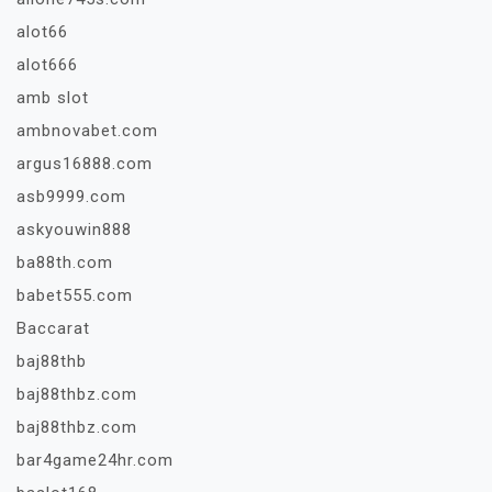
alot66
alot666
amb slot
ambnovabet.com
argus16888.com
asb9999.com
askyouwin888
ba88th.com
babet555.com
Baccarat
baj88thb
baj88thbz.com
baj88thbz.com
bar4game24hr.com