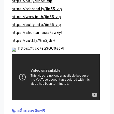
https://bit.ly/jin55-vip
https://rebrand.ly/jin55-vip
https://wow.in.th/jin55-vip
https://cutly.info/jin55-vip
https://shorturl.asia/awEyt
https://cutt.ly/9rn2jtBH
https://t.co/eq3GC0sgPl
สล็อตเครดิตฟรี