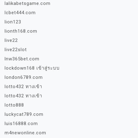
lalikabetsgame.com
lcbet444.com
lion123
lionth168.com
live22
live22slot
lnw365bet.com
lockdown168 เข้าสู่ระบบ
london6789.com
lotto432 ทางเข้า
lotto432 ทางเข้า
lotto888
luckycat789.com
luis16888.com
m4newonline.com