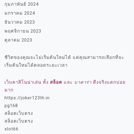
กุมภาพันธ์ 2024
มกราคม 2024
ธันวาคม 2023
พฤศจิกายน 2023
ตุลาคม 2023
ชีวิตของคุณจะไม่เริ่มต้นใหม่ได้ แต่คุณสามารถเลือกที่จะ
เริ่มต้นใหม่ได้ตลอดระยะเวลา
เว็บคาสิโนน่าเล่น ทั้ง
สล็อต
และ
บาคาร่า
ตึงจริงแตกบ่อย
มาก
https://joker123th.in
pg168
สล็อตเว็บตรง
สล็อตเว็บตรง
slot66