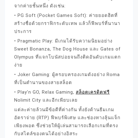
จากค่ายชั้นหนึ่ง ดังเช่น:
• PG Soft (Pocket Games Soft): ค่ายยอดฮิตที่
สร้างชื่อด้วยกราฟิกระดับเทพ แล้วก็ฟีพบร์ที่นานา
ประการ
• Pragmatic Play: มีเกมได้รับความนิยมอย่าง
Sweet Bonanza, The Dog House และ Gates of
Olympus ที่แจกโบนัสบ่อยจนถึงติดอันดับเกมแตก
ง่าย
• Joker Gaming: ผู้ครอบครองเกมดังอย่าง Roma
ที่เป็นตำนานของสายสล็อต
• Play’n GO, Relax Gaming,
สล็อตเครดิตฟรี
Nolimit City และอีกเพียบเลย
แต่ละค่ายล้วนมีข้อดีที่ต่างกัน ทั้งยังด้านธีมเกม
อัตราจ่าย (RTP) ฟีพบร์พิเศษ และช่องทางลุ้นแจ็ก
เพียงพอต ซึ่งช่วยให้ผู้เล่นสามารถเลือกเกมที่ตรง
กับสไตล์ของตนได้อย่างอิสระ