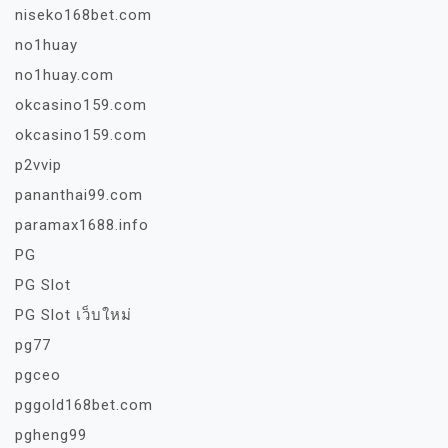
niseko168bet.com
no1huay
no1huay.com
okcasino159.com
okcasino159.com
p2vvip
pananthai99.com
paramax1688.info
PG
PG Slot
PG Slot เว็บใหม่
pg77
pgceo
pggold168bet.com
pgheng99