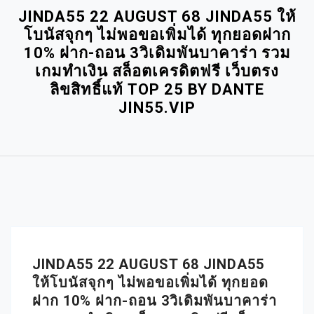
JINDA55 22 AUGUST 68 JINDA55 ให้
โบนัสจุกๆ ไม่พอขอเพิ่มได้ ทุกยอดฝาก
10% ฝาก-ถอน 3วิเดิมพันบาคาร่า รวม
เกมทำเงิน สล็อตเครดิตฟรี เว็บตรง
ลิขสิทธิ์แท้ TOP 25 BY DANTE
JIN55.VIP
JINDA55 22 AUGUST 68 JINDA55
ให้โบนัสจุกๆ ไม่พอขอเพิ่มได้ ทุกยอด
ฝาก 10% ฝาก-ถอน 3วิเดิมพันบาคาร่า