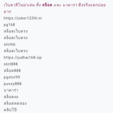
เว็บคาสิโนน่าเล่น ทั้ง
สล็อต
และ
บาคาร่า
ตึงจริงแตกบ่อย
มาก
https://joker123th.in
pg168
สล็อตเว็บตรง
สล็อตเว็บตรง
slot66
สล็อตเว็บตรง
https://judhai168.vip
slot888
สล็อต888
pgslot99
pussy888
บาคาร่า
สล็อตxo
สล็อตทดลอง
คลิปโป๊