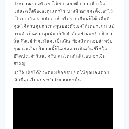
ประมาณของตัวเองได้อย่างพอดี ทราบดีว่าใน
แต่ละครั้งต้องลงทุนเท่าไร บางทีก็อาจจะตั้งเอาไว้
เป็นรายวัน รายสัปดาห์ หรือรายเดือนก็ได้ เพื่อที่
คุณได้ควบคุมการลงทุนของตัวเองให้เหมาะสม แม้
กระทั่งเป็นสายทุนน้อยก็ยังจำต้องทำนะครับ ยิ่งกว่า
นั้น ถึงแม้ว่าจะมันจะเป็นเงินเพียงนิดหน่อยสำหรับ
คุณ แต่เงินปริมาณนี้ก็ไม่สมควรเป็นเงินที่ใช้ใน
ชีวิตประจำวันนะครับ คนไหนกันที่แอบเอาเงิน
สำคัญ
มาใช้ เลิกได้ก็จะต้องเลิกครับ ขอให้คุณเล่นด้วย
เงินที่คุณไม่ตกระกำลำบากเท่านั้น