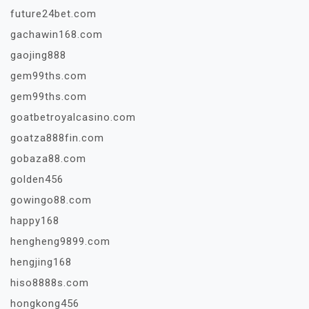
future24bet.com
gachawin168.com
gaojing888
gem99ths.com
gem99ths.com
goatbetroyalcasino.com
goatza888fin.com
gobaza88.com
golden456
gowingo88.com
happy168
hengheng9899.com
hengjing168
hiso8888s.com
hongkong456