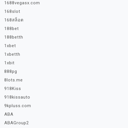
1688vegasx.com
168slot
168สล็อต
188bet
188betth
1xbet
1xbetth
1xbit
888pg
8lots.me
918Kiss
918kissauto
9kpluss.com
ABA
ABAGroup2