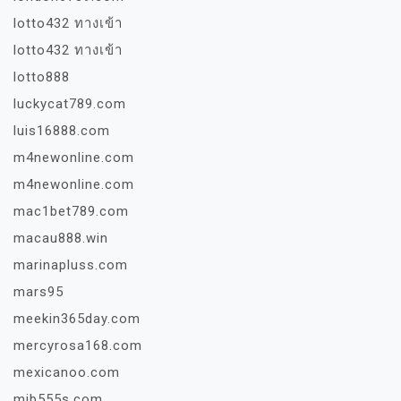
lotto432 ทางเข้า
lotto432 ทางเข้า
lotto888
luckycat789.com
luis16888.com
m4newonline.com
m4newonline.com
mac1bet789.com
macau888.win
marinapluss.com
mars95
meekin365day.com
mercyrosa168.com
mexicanoo.com
mib555s.com