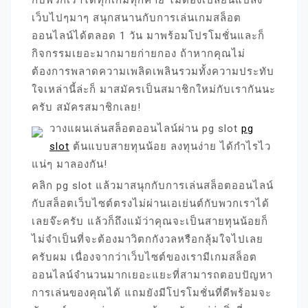
กับพวกเราได้ทุกเกมทุกค่าย ไม่ต้องเปลี่ยนแปลง
เว็บไปๆมาๆ สนุกสนานกับการเล่นเกมสล็อต
ออนไลน์ได้ตลอด 1 วัน มาพร้อมโปรโมชั่นและก็
กิจกรรมเยอะมากมายก่ายกอง ถ้าหากคุณไม่
ต้องการพลาดความเพลิดเพลินรวมทั้งความประทับ
ใจเหล่านี้ล่ะก็ มาสมัครเป็นสมาชิกใหม่กับเรากันนะ
ครับ สมัครสมาชิกเลย!
วางแผนเล่นสล็อตออนไลน์ผ่าน pg slot
pg
slot
ต้นแบบสายทุนน้อย ลงทุนง่าย ได้กำไรไว
แน่ๆ มาลองกัน!
คลิก pg slot แล้วมาสนุกกับการเล่นสล็อตออนไลน์
กับสล็อตเว็บไซต์ตรงไม่ผ่านเอเย่นต์กับพวกเราได้
เลยจ๊ะครับ แล้วก็ถึงแม้ว่าคุณจะเป็นสายทุนน้อยก็
ไม่จำเป็นที่จะต้องมาวิตกกังวลหรือกลุ้มใจไปเลย
ครับผม เนื่องจากว่าเว็บไซต์ของเรามีเกมสล็อต
ออนไลน์จำนวนมากเยอะแยะที่สามารถตอบปัญหา
การเล่นของคุณได้ แถมยังมีโปรโมชั่นที่ดีพร้อมจะ