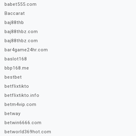
babet555.com
Baccarat
baj88thb
baj88thbz.com
baj88thbz.com
bar4game24hr.com
baslot168
bbp168.me
bestbet
betflixtikto
betflixtikto.info
betm4vip.com
betway
betwin6666.com
betworld369hot.com