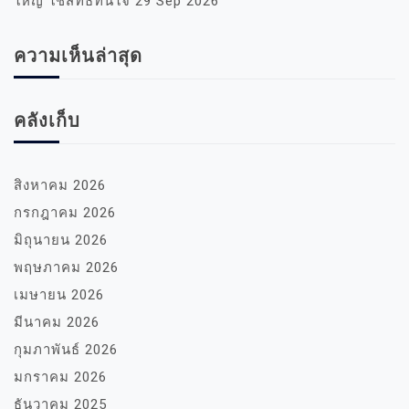
ใหญ่ ใช้สิทธิ์ทันใจ 29 Sep 2026
ความเห็นล่าสุด
คลังเก็บ
สิงหาคม 2026
กรกฎาคม 2026
มิถุนายน 2026
พฤษภาคม 2026
เมษายน 2026
มีนาคม 2026
กุมภาพันธ์ 2026
มกราคม 2026
ธันวาคม 2025