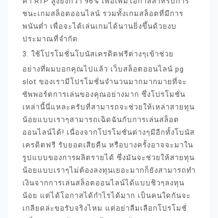
ค่า RTP สูงยิ่งกว่า 96% เพื่อเพิ่มโอกาสสำหรับการ
ชนะเกมสล็อตออนไลน์ รวมทั้งเกมสล็อตที่มีการ
พนันต่ำ เพื่อจะได้เล่นเกมได้นานยิ่งขึ้นด้วยงบ
ประมาณที่จำกัด
3. ใช้โปรโมชั่นโบนัสเครดิตฟรีต่างๆเข้าช่วย
อย่างที่ผมบอกคุณไปแล้ว เว็บสล็อตออนไลน์ pg
slot ของเรามีโปรโมชั่นจำนวนมากมากมายที่จะ
ซัพพอร์ตการเล่นของคุณอย่างมาก ซึ่งโปรโมชั่น
เหล่านี้นี่แหละครับที่สามารถจะช่วยให้เหล่าสายทุน
น้อยแบบเราๆสามารถเฉิดฉันกับการเล่นสล็อต
ออนไลน์ได้! เนื่องจากโปรโมชั่นต่างๆมีอีกทั้งโบนัส
เครดิตฟรี รับยอดเสียคืน หรือบางครั้งอาจจะมาใน
รูปแบบของการผลิตรายได้ ซึ่งมันจะช่วยให้สายทุน
น้อยแบบเราๆไม่ต้องลงทุนเยอะมากก็ยังสามารถทำ
เงินจากการเล่นสล็อตออนไลน์ได้แบบชิวๆลงทุน
น้อย แต่ได้โอกาสได้กำไรได้มาก เป็นคนใดกันจะ
เกลียดล่ะขอรับจริงไหม แต่อย่าลืมเลือกโปรโมชั่