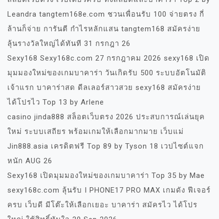
Leandra tangtem168e.com ชวนเพื่อนรับ 100 จ่ายตรง กี่
ล้านก็จ่าย การันตี กำไรหลักแสน tangtem168 สมัครง่าย
ลุ้นรางวัลใหญ่ได้ทันที 31 กรกฎา 26
Sexy168 Sexy168c.com 27 กรกฎาคม 2026 sexy168 เปิด
มุมมองใหม่ของเกมบาคาร่า วันเกิดรับ 500 ระบบอัตโนมัติ
เจ้าแรก บาคาร่าสด ดีลเลอร์สาวสวย sexy168 สมัครง่าย
ได้โปรไว Top 13 by Arlene
casino jinda888 สล็อตเว็บตรง 2026 ประสบการณ์เล่นยุค
ใหม่ ระบบเสถียร พร้อมเกมให้เลือกมากมาย เว็บแม่
Jin888.asia เครดิตฟรี Top 89 by Tyson 18 เวปไซต์แจก
หนัก AUG 26
Sexy168 เปิดมุมมองใหม่ของเกมบาคาร่า Top 35 by Mae
sexy168c.com ลุ้นรับ I PHONE17 PRO MAX เกมดัง ฟีเจอร์
ครบ เว็บดี มีโต๊ะให้เลือกเยอะ บาคาร่า สมัครไว ได้โปร