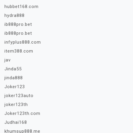
hubbet168.com
hydra888
ib888pro.bet
ib888pro.bet
infyplus888.com
item388.com
jav
Jinda55
jinda888
Joker123
joker123auto
joker123th
Joker123th.com
Judhai168
khumsup888.me