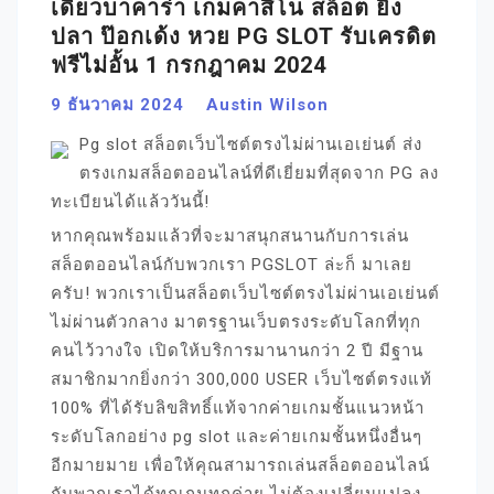
เดียวบาคาร่า เกมคาสิโน สล็อต ยิง
ปลา ป๊อกเด้ง หวย PG SLOT รับเครดิต
ฟรีไม่อั้น 1 กรกฎาคม 2024
9 ธันวาคม 2024
Austin Wilson
Pg slot สล็อตเว็บไซต์ตรงไม่ผ่านเอเย่นต์ ส่ง
ตรงเกมสล็อตออนไลน์ที่ดีเยี่ยมที่สุดจาก PG ลง
ทะเบียนได้แล้ววันนี้!
หากคุณพร้อมแล้วที่จะมาสนุกสนานกับการเล่น
สล็อตออนไลน์กับพวกเรา PGSLOT ล่ะก็ มาเลย
ครับ! พวกเราเป็นสล็อตเว็บไซต์ตรงไม่ผ่านเอเย่นต์
ไม่ผ่านตัวกลาง มาตรฐานเว็บตรงระดับโลกที่ทุก
คนไว้วางใจ เปิดให้บริการมานานกว่า 2 ปี มีฐาน
สมาชิกมากยิ่งกว่า 300,000 USER เว็บไซต์ตรงแท้
100% ที่ได้รับลิขสิทธิ์แท้จากค่ายเกมชั้นแนวหน้า
ระดับโลกอย่าง pg slot และค่ายเกมชั้นหนึ่งอื่นๆ
อีกมายมาย เพื่อให้คุณสามารถเล่นสล็อตออนไลน์