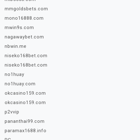
mmgoldsbets.com
mono16888.com
mwin9s.com
nagawaybet.com
nbwin.me
niseko168bet.com
niseko168bet.com
no1huay
no1huay.com
okcasino159.com
okcasino159.com
p2vvip
pananthai99.com
paramax1688.info
PG