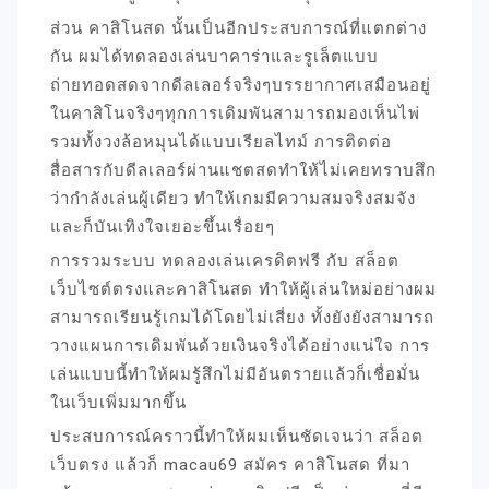
ส่วน คาสิโนสด นั้นเป็นอีกประสบการณ์ที่แตกต่าง
กัน ผมได้ทดลองเล่นบาคาร่าและรูเล็ตแบบ
ถ่ายทอดสดจากดีลเลอร์จริงๆบรรยากาศเสมือนอยู่
ในคาสิโนจริงๆทุกการเดิมพันสามารถมองเห็นไพ่
รวมทั้งวงล้อหมุนได้แบบเรียลไทม์ การติดต่อ
สื่อสารกับดีลเลอร์ผ่านแชตสดทำให้ไม่เคยทราบสึก
ว่ากำลังเล่นผู้เดียว ทำให้เกมมีความสมจริงสมจัง
และก็บันเทิงใจเยอะขึ้นเรื่อยๆ
การรวมระบบ ทดลองเล่นเครดิตฟรี กับ สล็อต
เว็บไซต์ตรงและคาสิโนสด ทำให้ผู้เล่นใหม่อย่างผม
สามารถเรียนรู้เกมได้โดยไม่เสี่ยง ทั้งยังยังสามารถ
วางแผนการเดิมพันด้วยเงินจริงได้อย่างแน่ใจ การ
เล่นแบบนี้ทำให้ผมรู้สึกไม่มีอันตรายแล้วก็เชื่อมั่น
ในเว็บเพิ่มมากขึ้น
ประสบการณ์คราวนี้ทำให้ผมเห็นชัดเจนว่า สล็อต
เว็บตรง แล้วก็ macau69 สมัคร คาสิโนสด ที่มา