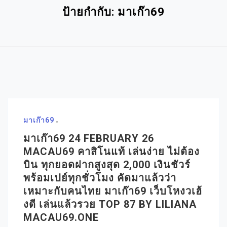
ป้ายกำกับ:
มาเก๊า69
มาเก๊า69
มาเก๊า69 24 FEBRUARY 26
MACAU69 คาสิโนแท้ เล่นง่าย ไม่ต้อง
บิน ทุกยอดฝากสูงสุด 2,000 เงินชัวร์
พร้อมเปย์ทุกชั่วโมง คัดมาแล้วว่า
เหมาะกับคนไทย มาเก๊า69 เว็บโหงวเฮ้
งดี เล่นแล้วรวย TOP 87 BY LILIANA
MACAU69.ONE