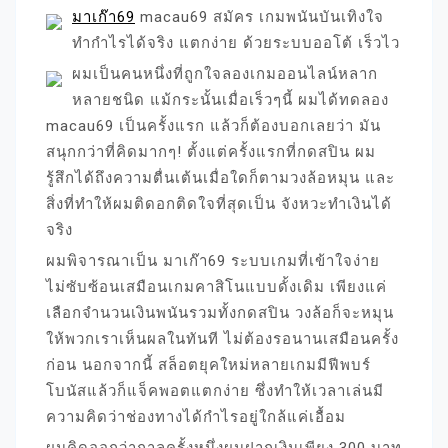
มาเก๊า69
macau69 สมัคร เกมพนันบันเทิงใจ
ทำกำไรได้จริง แตกง่าย ด้วยระบบออโต้ เร็วไว
ผมเป็นคนหนึ่งที่ถูกใจลองเกมออนไลน์หลาก
หลายชนิด แม้กระนั้นเมื่อเร็วๆนี้ ผมได้ทดลอง
macau69 เป็นครั้งแรก แล้วก็ต้องบอกเลยว่า มัน
สนุกกว่าที่คิดมากๆ! ตั้งแต่ครั้งแรกที่กดสปิน ผม
รู้สึกได้ถึงความตื่นเต้นเมื่อใดก็ตามวงล้อหมุน และ
สิ่งที่ทำให้ผมติดอกติดใจที่สุดเป็น จังหวะทำเงินได้
จริง
ผมพิจารณาเป็น มาเก๊า69 ระบบเกมที่เข้าใจง่าย
ไม่ซับซ้อนเสมือนเกมคาสิโนแบบดั้งเดิม เพียงแค่
เลือกจำนวนเงินพนันรวมทั้งกดสปิน วงล้อก็จะหมุน
ให้พวกเราเห็นผลในทันที ไม่ต้องรอนานเสมือนครั้ง
ก่อน นอกจากนี้ สล็อตยุคใหม่หลายเกมมีฟีพบร์
โบนัสแล้วก็แจ็คพอตแตกง่าย ซึ่งทำให้เวลาเล่นมี
ความคิดว่าช่องทางได้กำไรอยู่ใกล้แค่เอื้อม