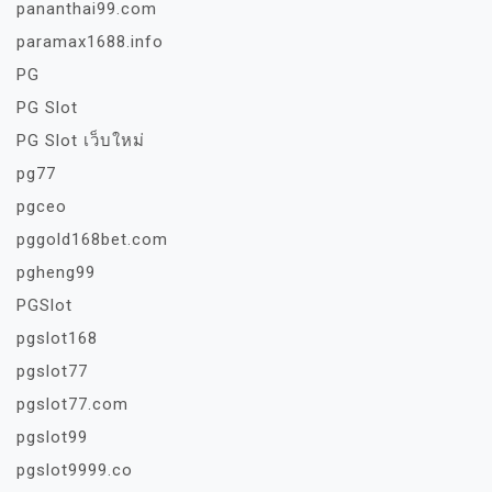
pananthai99.com
paramax1688.info
PG
PG Slot
PG Slot เว็บใหม่
pg77
pgceo
pggold168bet.com
pgheng99
PGSlot
pgslot168
pgslot77
pgslot77.com
pgslot99
pgslot9999.co