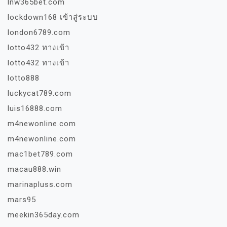
lnw365bet.com
lockdown168 เข้าสู่ระบบ
london6789.com
lotto432 ทางเข้า
lotto432 ทางเข้า
lotto888
luckycat789.com
luis16888.com
m4newonline.com
m4newonline.com
mac1bet789.com
macau888.win
marinapluss.com
mars95
meekin365day.com