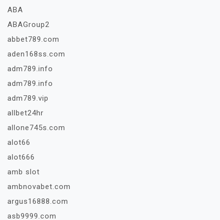
ABA
ABAGroup2
abbet789.com
aden168ss.com
adm789.info
adm789.info
adm789.vip
allbet24hr
allone745s.com
alot66
alot666
amb slot
ambnovabet.com
argus16888.com
asb9999.com