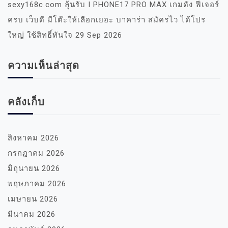
sexy168c.com ลุ้นรับ I PHONE17 PRO MAX เกมดัง ฟีเจอร์
ครบ เว็บดี มีโต๊ะให้เลือกเยอะ บาคาร่า สมัครไว ได้โปร
ใหญ่ ใช้สิทธิ์ทันใจ 29 Sep 2026
ความเห็นล่าสุด
คลังเก็บ
สิงหาคม 2026
กรกฎาคม 2026
มิถุนายน 2026
พฤษภาคม 2026
เมษายน 2026
มีนาคม 2026