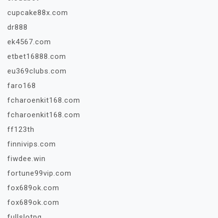
cupcake88x.com
dr888
ek4567.com
etbet16888.com
eu369clubs.com
faro168
fcharoenkit168.com
fcharoenkit168.com
ff123th
finnivips.com
fiwdee.win
fortune99vip.com
fox689ok.com
fox689ok.com
fullslotpg