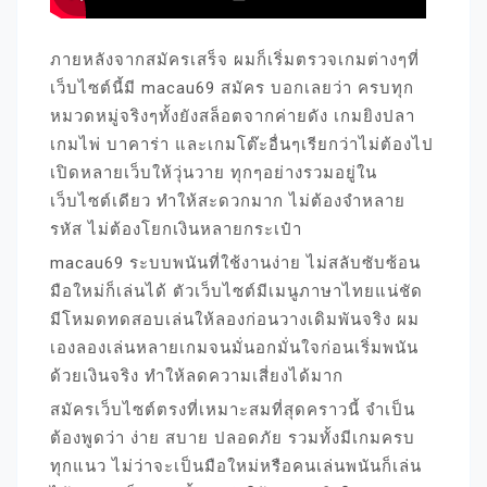
ภายหลังจากสมัครเสร็จ ผมก็เริ่มตรวจเกมต่างๆที่
เว็บไซต์นี้มี macau69 สมัคร บอกเลยว่า ครบทุก
หมวดหมู่จริงๆทั้งยังสล็อตจากค่ายดัง เกมยิงปลา
เกมไพ่ บาคาร่า และเกมโต๊ะอื่นๆเรียกว่าไม่ต้องไป
เปิดหลายเว็บให้วุ่นวาย ทุกๆอย่างรวมอยู่ใน
เว็บไซต์เดียว ทำให้สะดวกมาก ไม่ต้องจำหลาย
รหัส ไม่ต้องโยกเงินหลายกระเป๋า
macau69 ระบบพนันที่ใช้งานง่าย ไม่สลับซับซ้อน
มือใหม่ก็เล่นได้ ตัวเว็บไซต์มีเมนูภาษาไทยแน่ชัด
มีโหมดทดสอบเล่นให้ลองก่อนวางเดิมพันจริง ผม
เองลองเล่นหลายเกมจนมั่นอกมั่นใจก่อนเริ่มพนัน
ด้วยเงินจริง ทำให้ลดความเสี่ยงได้มาก
สมัครเว็บไซต์ตรงที่เหมาะสมที่สุดคราวนี้ จำเป็น
ต้องพูดว่า ง่าย สบาย ปลอดภัย รวมทั้งมีเกมครบ
ทุกแนว ไม่ว่าจะเป็นมือใหม่หรือคนเล่นพนันก็เล่น