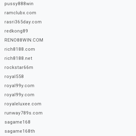
pussy888win
ramclubx.com
rasri365day.com
redkong89
RENO88WIN.COM
rich8188.com
rich8188.net
rockstar66m
royal558
royal99y.com
royal99y.com
royaleluxee.com
runway789s.com
sagame168
sagame168th