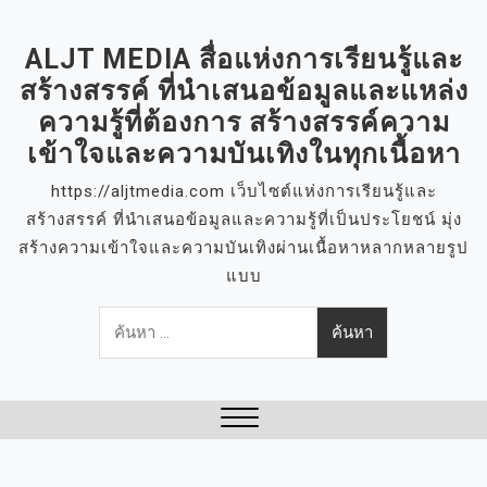
S
k
ALJT MEDIA สื่อแห่งการเรียนรู้และ
i
สร้างสรรค์ ที่นำเสนอข้อมูลและแหล่ง
p
ความรู้ที่ต้องการ สร้างสรรค์ความ
t
เข้าใจและความบันเทิงในทุกเนื้อหา
o
c
https://aljtmedia.com เว็บไซต์แห่งการเรียนรู้และ
o
สร้างสรรค์ ที่นำเสนอข้อมูลและความรู้ที่เป็นประโยชน์ มุ่ง
n
สร้างความเข้าใจและความบันเทิงผ่านเนื้อหาหลากหลายรูป
t
แบบ
e
ค้นหา
n
สำหรับ:
t
Close
Menu