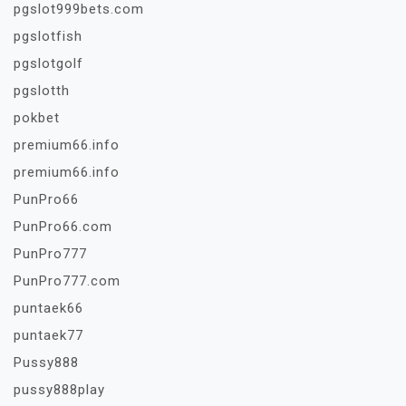
pgslot999bets.com
pgslotfish
pgslotgolf
pgslotth
pokbet
premium66.info
premium66.info
PunPro66
PunPro66.com
PunPro777
PunPro777.com
puntaek66
puntaek77
Pussy888
pussy888play