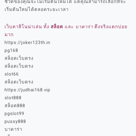
ชีวิตของคุณจะไม่เริ่มต้นใหม่ได้ แต่คุณสามารถเลือกที่จะ
เริ่มต้นใหม่ได้ตลอดระยะเวลา
เว็บคาสิโนน่าเล่น ทั้ง
สล็อต
และ
บาคาร่า
ตึงจริงแตกบ่อย
มาก
https://joker123th.in
pg168
สล็อตเว็บตรง
สล็อตเว็บตรง
slot66
สล็อตเว็บตรง
https://judhai168.vip
slot888
สล็อต888
pgslot99
pussy888
บาคาร่า