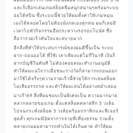
ผมคิดออกว่ากาลครั้งหนึ่งผมฝากเงินเพียง 300 บาท
และก็เลือกเล่นเกมสล็อตธีมสนุกสนานๆพร้อมระบบ
ออโต้สปิน ซึ่งระบบนี้ช่วยให้ผมตั้งค่าให้เกมหมุน
เองได้ตลอดโดยไม่ต้องนั่งกดเองทุกหน ผมก็เลยมี
เวลาไปทำกิจกรรมอื่นๆระหว่างรอรอบโบนัส ซึ่ง
ถือว่ารวดเร็วทันใจและสบายมาก
อีกสิ่งที่ทำให้ประสบการณ์ของผมดีขึ้นเป็น ระบบ
ฝาก-ถอนออโต้ ที่ใช้เวลาเพียงแต่ไม่กี่วินาที เงินก็
ฝากบัญชีในทันที ไม่ต้องคอยคณะทำงานอนุมัติ
ทำให้ผมแน่ใจว่าเมื่อชนะรางวัลก็สามารถถอนออก
มาใช้ได้จริงๆความรวดเร็วนี้ช่วยให้การเล่นสล็อต
ไม่เสียอรรถรส และทำให้ผมเล่นได้อย่างสม่ำเสมอ
มาเก๊า69 สิ่งที่ผมชอบเป็นพิเศษเป็น ความมากมาย
หลากหลายของเกม ตั้งแต่สล็อตคลาสสิก 3 วงล้อ
ไปจนกระทั่งสล็อต 5 วงล้อพร้อมกราฟิกและฟีเจอร์
สุดล้ำ ทุกเกมมีอัตราการจ่ายที่เที่ยงธรรม รวมทั้ง
หลายเกมผมสามารถทำเงินได้เกินคาด ทำให้ผม