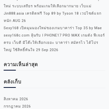
ใหม่ ระบบเสถียร พร้อมเกมให้เลือกมากมาย เว็บแม่
Jin888.asia เครดิตฟรี Top 89 by Tyson 18 เวปไซต์แจก
หนัก AUG 26
Sexy168 เปิดมุมมองใหม่ของเกมบาคาร่า Top 35 by Mae
sexy168c.com ลุ้นรับ I PHONE17 PRO MAX เกมดัง ฟีเจอร์
ครบ เว็บดี มีโต๊ะให้เลือกเยอะ บาคาร่า สมัครไว ได้โปร
ใหญ่ ใช้สิทธิ์ทันใจ 29 Sep 2026
ความเห็นล่าสุด
คลังเก็บ
สิงหาคม 2026
กรกฎาคม 2026