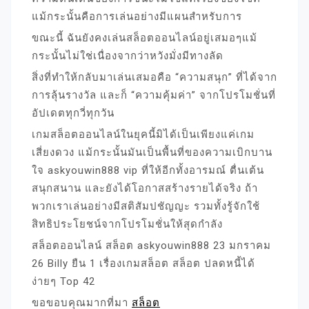
แม้กระนั้นคือการเล่นอย่างมีแผนสำหรับการ
ขณะนี้ ฉันยังคงเล่นสล็อตออนไลน์อยู่เสมอๆแม้
กระนั้นไม่ใช่เนื่องจากว่าหวังมั่งมีทางลัด
สิ่งที่ทำให้กลับมาเล่นเสมอคือ “ความสนุก” ที่ได้จาก
การลุ้นรางวัล และก็ “ความคุ้มค่า” จากโปรโมชั่นที่
อัปเดตทุกวี่ทุกวัน
เกมสล็อตออนไลน์ในยุคนี้มิได้เป็นเพียงแค่เกม
เสี่ยงดวง แม้กระนั้นมันเป็นพื้นที่ของความเบิกบาน
ใจ askyouwin888 vip ที่ให้อีกทั้งอารมณ์ ตื่นเต้น
สนุกสนาน และยังได้โอกาสสร้างรายได้จริง ถ้า
พวกเราเล่นอย่างมีสติสัมปชัญญะ รวมทั้งรู้จักใช้
สิทธิประโยชน์จากโปรโมชั่นให้สุดกำลัง
สล็อตออนไลน์ สล็อต askyouwin888 23 มกราคม
26 Billy ยืน 1 เรื่องเกมสล็อต สล็อต ปลดหนี้ได้
ง่ายๆ Top 42
ขอขอบคุณมากที่มา
สล็อต