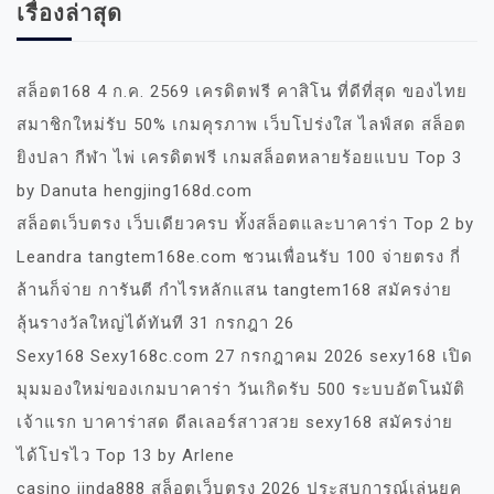
เรื่องล่าสุด
สล็อต168 4 ก.ค. 2569 เครดิตฟรี คาสิโน ที่ดีที่สุด ของไทย
สมาชิกใหม่รับ 50% เกมคุรภาพ เว็บโปร่งใส ไลฟ์สด สล็อต
ยิงปลา กีฬา ไพ่ เครดิตฟรี เกมสล็อตหลายร้อยแบบ Top 3
by Danuta hengjing168d.com
สล็อตเว็บตรง เว็บเดียวครบ ทั้งสล็อตและบาคาร่า Top 2 by
Leandra tangtem168e.com ชวนเพื่อนรับ 100 จ่ายตรง กี่
ล้านก็จ่าย การันตี กำไรหลักแสน tangtem168 สมัครง่าย
ลุ้นรางวัลใหญ่ได้ทันที 31 กรกฎา 26
Sexy168 Sexy168c.com 27 กรกฎาคม 2026 sexy168 เปิด
มุมมองใหม่ของเกมบาคาร่า วันเกิดรับ 500 ระบบอัตโนมัติ
เจ้าแรก บาคาร่าสด ดีลเลอร์สาวสวย sexy168 สมัครง่าย
ได้โปรไว Top 13 by Arlene
casino jinda888 สล็อตเว็บตรง 2026 ประสบการณ์เล่นยุค