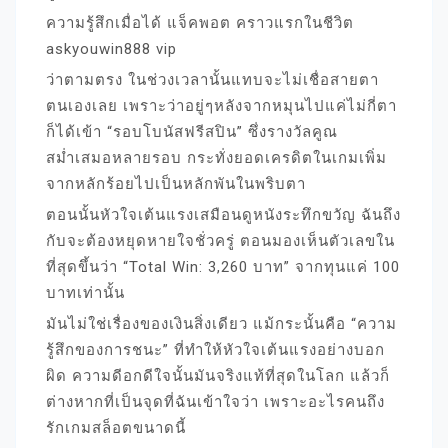
ความรู้สึกเมื่อได้ แจ็คพอต คราวแรกในชีวิต
askyouwin888 vip
ว่าตามตรง ในช่วงเวลานั้นแทบจะไม่เชื่อสายตา
ตนเองเลย เพราะว่าอยู่ๆหลังจากหมุนไปแค่ไม่กี่ตา
ก็ได้เข้า “รอบโบนัสฟรีสปิน” ซึ่งรางวัลคูณ
สม่ำเสมอหลายรอบ กระทั่งยอดเครดิตในเกมเพิ่ม
จากหลักร้อยไปเป็นหลักพันในพริบตา
ตอนนั้นหัวใจเต้นแรงเสมือนดูหนังระทึกขวัญ ฉันถึง
กับจะต้องหยุดหายใจชั่วครู่ ตอนมองเห็นตัวเลขใน
ที่สุดขึ้นว่า “Total Win: 3,260 บาท” จากทุนแค่ 100
บาทเท่านั้น
มันไม่ใช่เรื่องของเงินสิ่งเดียว แม้กระนั้นคือ “ความ
รู้สึกของการชนะ” ที่ทำให้หัวใจเต้นแรงอย่างบอก
ผิด ความดีอกดีใจนั้นมันจริงแท้ที่สุดในโลก แล้วก็
ต่างหากที่เป็นจุดที่ฉันเข้าใจว่า เพราะอะไรคนถึง
รักเกมสล็อตขนาดนี้