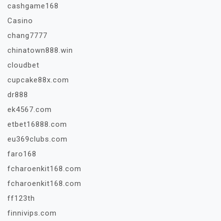
cashgame168
Casino
chang7777
chinatown888.win
cloudbet
cupcake88x.com
dr888
ek4567.com
etbet16888.com
eu369clubs.com
faro168
fcharoenkit168.com
fcharoenkit168.com
ff123th
finnivips.com