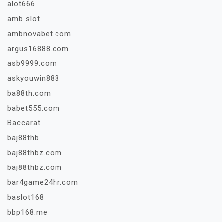
alot666
amb slot
ambnovabet.com
argus16888.com
asb9999.com
askyouwin888
ba88th.com
babet555.com
Baccarat
baj88thb
baj88thbz.com
baj88thbz.com
bar4game24hr.com
baslot168
bbp168.me