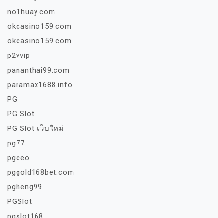
no1huay.com
okcasino159.com
okcasino159.com
p2vvip
pananthai99.com
paramax1688.info
PG
PG Slot
PG Slot เว็บใหม่
pg77
pgceo
pggold168bet.com
pgheng99
PGSlot
pgslot168