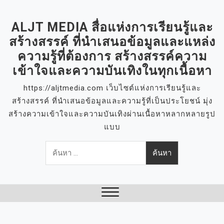
S
k
ALJT MEDIA สื่อแห่งการเรียนรู้และ
i
สร้างสรรค์ ที่นำเสนอข้อมูลและแหล่ง
p
ความรู้ที่ต้องการ สร้างสรรค์ความ
t
เข้าใจและความบันเทิงในทุกเนื้อหา
o
c
https://aljtmedia.com เว็บไซต์แห่งการเรียนรู้และ
o
สร้างสรรค์ ที่นำเสนอข้อมูลและความรู้ที่เป็นประโยชน์ มุ่ง
n
สร้างความเข้าใจและความบันเทิงผ่านเนื้อหาหลากหลายรูป
t
แบบ
e
ค้นหา
n
สำหรับ:
t
Close
Menu