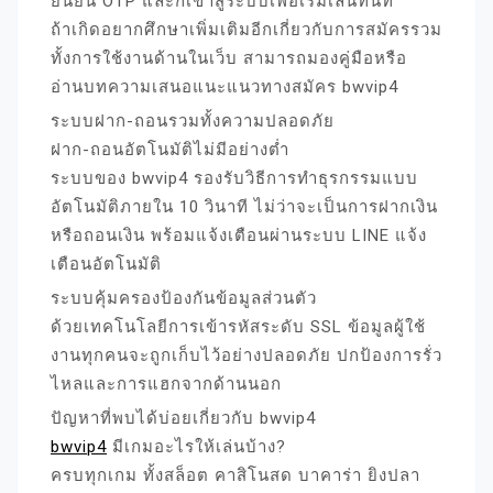
ยืนยัน OTP และก็เข้าสู่ระบบเพื่อเริ่มเล่นทันที
ถ้าเกิดอยากศึกษาเพิ่มเติมอีกเกี่ยวกับการสมัครรวม
ทั้งการใช้งานด้านในเว็บ สามารถมองคู่มือหรือ
อ่านบทความเสนอแนะแนวทางสมัคร bwvip4
ระบบฝาก-ถอนรวมทั้งความปลอดภัย
ฝาก-ถอนอัตโนมัติไม่มีอย่างต่ำ
ระบบของ bwvip4 รองรับวิธีการทำธุรกรรมแบบ
อัตโนมัติภายใน 10 วินาที ไม่ว่าจะเป็นการฝากเงิน
หรือถอนเงิน พร้อมแจ้งเตือนผ่านระบบ LINE แจ้ง
เตือนอัตโนมัติ
ระบบคุ้มครองป้องกันข้อมูลส่วนตัว
ด้วยเทคโนโลยีการเข้ารหัสระดับ SSL ข้อมูลผู้ใช้
งานทุกคนจะถูกเก็บไว้อย่างปลอดภัย ปกป้องการรั่ว
ไหลและการแฮกจากด้านนอก
ปัญหาที่พบได้บ่อยเกี่ยวกับ bwvip4
bwvip4
มีเกมอะไรให้เล่นบ้าง?
ครบทุกเกม ทั้งสล็อต คาสิโนสด บาคาร่า ยิงปลา