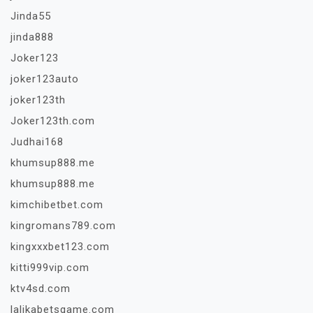
Jinda55
jinda888
Joker123
joker123auto
joker123th
Joker123th.com
Judhai168
khumsup888.me
khumsup888.me
kimchibetbet.com
kingromans789.com
kingxxxbet123.com
kitti999vip.com
ktv4sd.com
lalikabetsgame.com