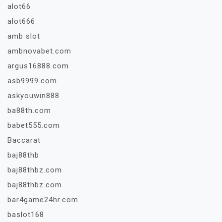
alot66
alot666
amb slot
ambnovabet.com
argus16888.com
asb9999.com
askyouwin888
ba88th.com
babet555.com
Baccarat
baj88thb
baj88thbz.com
baj88thbz.com
bar4game24hr.com
baslot168