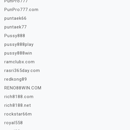
PunPro777
PunPro777.com
puntaek66
puntaek77
Pussy888
pussy888play
pussy888win
ramclubx.com
rasri365day.com
redkong89
RENO88WIN.COM
rich8188.com
rich8188.net
rockstar66m
royal558