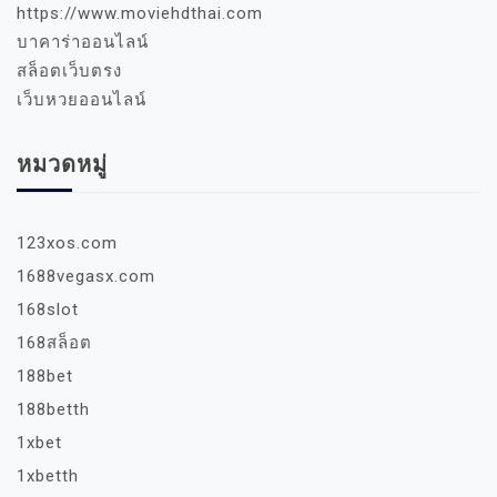
https://www.moviehdthai.com
บาคาร่าออนไลน์
สล็อตเว็บตรง
เว็บหวยออนไลน์
หมวดหมู่
123xos.com
1688vegasx.com
168slot
168สล็อต
188bet
188betth
1xbet
1xbetth