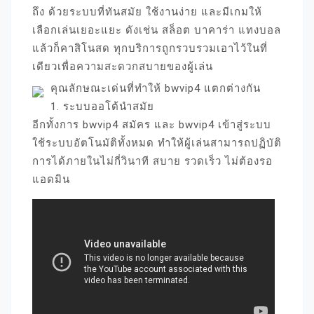
ถึง ด้วยระบบที่ทันสมัย ใช้งานง่าย และมีเกมให้
เลือกเล่นเยอะแยะ ดังเช่น สล็อต บาคาร่า แทงบอล
แล้วก็คาสิโนสด ทุกบริการถูกรวบรวมเอาไว้ในที่
เดียวเพื่อความสะดวกสบายของผู้เล่น
คุณลักษณะเด่นที่ทำให้ bwvip4 แตกต่างกัน
1. ระบบออโต้นำสมัย
อีกทั้งการ bwvip4 สมัคร และ bwvip4 เข้าสู่ระบบ
ใช้ระบบอัตโนมัติทั้งหมด ทำให้ผู้เล่นสามารถปฏิบัติ
การได้ภายในไม่กี่วินาที สบาย รวดเร็ว ไม่ต้องรอ
แอดมิน