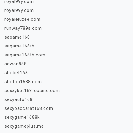
royal99y.com
royal99y.com
royaleluxee.com
runway789s.com
sagame168
sagame168th
sagame168th.com
sawan888
sbobet168
sbotop1688.com
sexxybet168-casino.com
sexyauto168
sexybaccarat168.com
sexygame1688k
sexygameplus.me