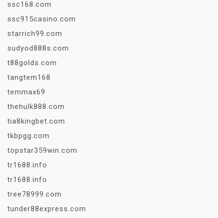
ssc168.com
ssc915casino.com
starrich99.com
sudyod888s.com
t88golds.com
tangtem168
temmax69
thehulk888.com
tia8kingbet.com
tkbpgg.com
topstar359win.com
tr1688.info
tr1688.info
tree78999.com
tunder88express.com