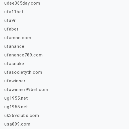
udee365day.com
ufa11bet
ufa9r
ufabet
ufamnn.com
ufanance
ufanance789.com
ufasnake
ufasocietyth.com
ufawinner
ufawinner99bet.com
ug1955.net
ug1955.net
uk369clubs.com
usa899.com