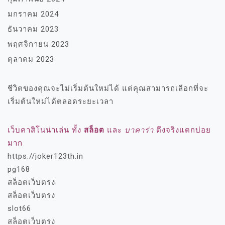
มกราคม 2024
ธันวาคม 2023
พฤศจิกายน 2023
ตุลาคม 2023
ชีวิตของคุณจะไม่เริ่มต้นใหม่ได้ แต่คุณสามารถเลือกที่จะ
เริ่มต้นใหม่ได้ตลอดระยะเวลา
เว็บคาสิโนน่าเล่น ทั้ง
สล็อต
และ
บาคาร่า
ตึงจริงแตกบ่อย
มาก
https://joker123th.in
pg168
สล็อตเว็บตรง
สล็อตเว็บตรง
slot66
สล็อตเว็บตรง