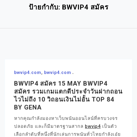
ป้ายกำกับ:
BWVIP4 สมัคร
bwvip4.com
,
bwvip4.com
BWVIP4 สมัคร 15 MAY BWVIP4
สมัคร รวมเกมแตกดีประจำวันฝากถอน
ไวไม่ถึง 10 วิถอนเงินไม่อั้น TOP 84
BY GENA
หากคุณกำลังมองหาเว็บพนันออนไลน์ที่ครบวงจร
ปลอดภัย และก็มีมาตรฐานสากล
bwvip4
เป็นตัว
เลือกลำดับที่หนึ่งที่นักเล่นการพนันทั่วไทยกำลังเอ๋ย