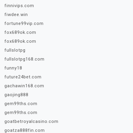
finnivips.com
fiwdee.win
fortune99vip.com
fox689ok.com
fox689ok.com
fullslotpg
fullslotpg168.com
funny18
future24bet.com
gachawin168.com
gaojing888
gem99ths.com
gem99ths.com
goatbetroyalcasino.com
goatza888fin.com