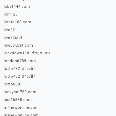
lcbet444.com
lion123
lionth168.com
live22
live22slot
lnw365bet.com
lockdown168 เข้าสู่ระบบ
london6789.com
lotto432 ทางเข้า
lotto432 ทางเข้า
lotto888
luckycat789.com
luis16888.com
m4newonline.com
m4newonline.com