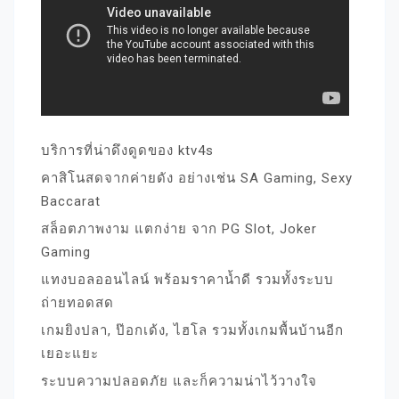
บริการที่น่าดึงดูดของ ktv4s
คาสิโนสดจากค่ายดัง อย่างเช่น SA Gaming, Sexy
Baccarat
สล็อตภาพงาม แตกง่าย จาก PG Slot, Joker
Gaming
แทงบอลออนไลน์ พร้อมราคาน้ำดี รวมทั้งระบบ
ถ่ายทอดสด
เกมยิงปลา, ป๊อกเด้ง, ไฮโล รวมทั้งเกมพื้นบ้านอีก
เยอะแยะ
ระบบความปลอดภัย และก็ความน่าไว้วางใจ