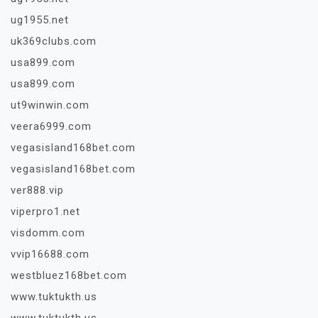
ug1955.net
uk369clubs.com
usa899.com
usa899.com
ut9winwin.com
veera6999.com
vegasisland168bet.com
vegasisland168bet.com
ver888.vip
viperpro1.net
visdomm.com
vvip16688.com
westbluez168bet.com
www.tuktukth.us
www.tuktukth.us