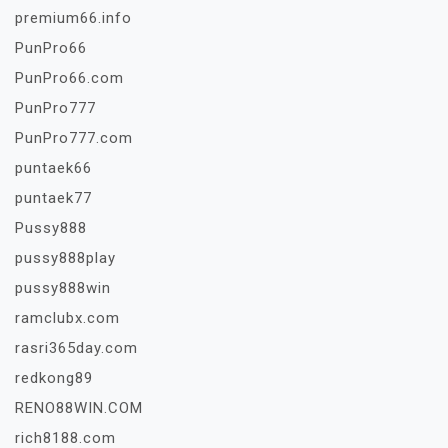
premium66.info
PunPro66
PunPro66.com
PunPro777
PunPro777.com
puntaek66
puntaek77
Pussy888
pussy888play
pussy888win
ramclubx.com
rasri365day.com
redkong89
RENO88WIN.COM
rich8188.com