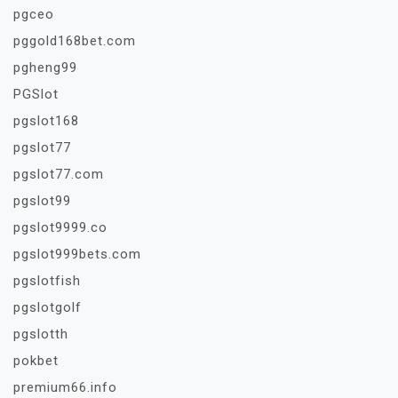
pgceo
pggold168bet.com
pgheng99
PGSlot
pgslot168
pgslot77
pgslot77.com
pgslot99
pgslot9999.co
pgslot999bets.com
pgslotfish
pgslotgolf
pgslotth
pokbet
premium66.info