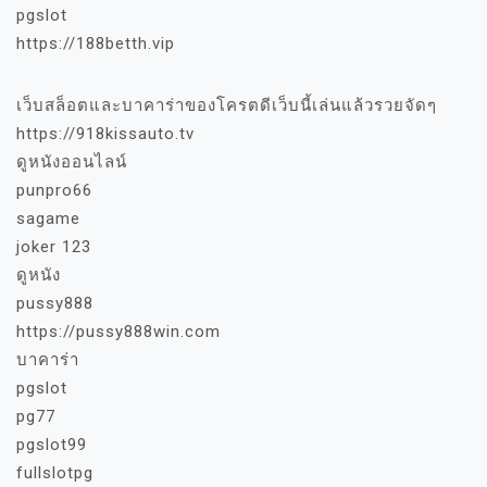
pgslot
https://188betth.vip
เว็บสล็อตและบาคาร่าของโครตดีเว็บนี้เล่นแล้วรวยจัดๆ
https://918kissauto.tv
ดูหนังออนไลน์
punpro66
sagame
joker 123
ดูหนัง
pussy888
https://pussy888win.com
บาคาร่า
pgslot
pg77
pgslot99
fullslotpg