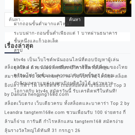
ค้นหา
สำหรับ:
ฝากถอนขั้นต่ำมากแค่ไหน?
ระบบฝาก-ถอนขั้นต่ำเพียงแต่ 1 บาทผ่านธนาคาร
ชั้นหนึ่งและก็วอลเล็ต
เรื่องล่าสุด
สรุป
ktv4s เป็นเว็บไซต์พนันออนไลน์ที่ตอบปัญหาผู้เล่น
สล็อต168 4 ก.ค. 2569 เครดิตฟรี คาสิโน ที่ดีที่สุด ของไทย
ยุคใหม่ ด้วยระบบที่เสถียร บริการที่ครอบคลุม
พร้อมโปรโมชั่นและความปลอดภัยขั้นสูง ถ้าคุณ
สมาชิกใหม่รับ 50% เกมคุรภาพ เว็บโปร่งใส ไลฟ์สด สล็อต
กำลังมองหาแหล่งลงทุนป้อมจิตใจได้ อย่าพลาด
ยิงปลา กีฬา ไพ่ เครดิตฟรี เกมสล็อตหลายร้อยแบบ Top 3
โอกาสกับ ktv4s สมัครวันนี้ รับเครดิตฟรีในทันที!
by Danuta hengjing168d.com
…
สล็อตเว็บตรง เว็บเดียวครบ ทั้งสล็อตและบาคาร่า Top 2 by
Leandra tangtem168e.com ชวนเพื่อนรับ 100 จ่ายตรง กี่
8 กรกฎาคม 2025
Austin Wilson
ล้านก็จ่าย การันตี กำไรหลักแสน tangtem168 สมัครง่าย
ลุ้นรางวัลใหญ่ได้ทันที 31 กรกฎา 26