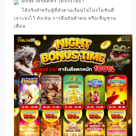
ktv4s เครดิตฟรี ได้จริงไหม?
ได้จริงสำหรับผู้ที่ทำตามเงื่อนไขโปรโมชั่นที่
เจาะจงไว้ ดังเช่น การยืนยันตัวตน หรือเชิญชวน
เพื่อน