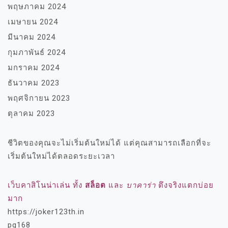
พฤษภาคม 2024
เมษายน 2024
มีนาคม 2024
กุมภาพันธ์ 2024
มกราคม 2024
ธันวาคม 2023
พฤศจิกายน 2023
ตุลาคม 2023
ชีวิตของคุณจะไม่เริ่มต้นใหม่ได้ แต่คุณสามารถเลือกที่จะ
เริ่มต้นใหม่ได้ตลอดระยะเวลา
เว็บคาสิโนน่าเล่น ทั้ง
สล็อต
และ
บาคาร่า
ตึงจริงแตกบ่อย
มาก
https://joker123th.in
pg168