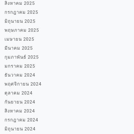
สิงหาคม 2025
กรกฎาคม 2025
มิถุนายน 2025
พฤษภาคม 2025
เมษายน 2025
มีนาคม 2025
กุมภาพันธ์ 2025
มกราคม 2025
ธันวาคม 2024
พฤศจิกายน 2024
ตุลาคม 2024
กันยายน 2024
สิงหาคม 2024
กรกฎาคม 2024
มิถุนายน 2024