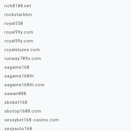
rich8188.net
rockstar66m
royal558
royal99y.com
royal99y.com
royaleluxee.com
runway789s.com
sagame168
sagame168th
sagame168th.com
sawan888
sbobet168
sbotop1688.com
sexxybet168-casino.com
sexyauto168