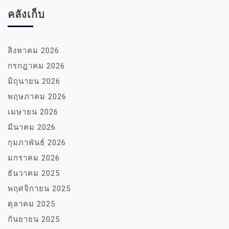
คลังเก็บ
สิงหาคม 2026
กรกฎาคม 2026
มิถุนายน 2026
พฤษภาคม 2026
เมษายน 2026
มีนาคม 2026
กุมภาพันธ์ 2026
มกราคม 2026
ธันวาคม 2025
พฤศจิกายน 2025
ตุลาคม 2025
กันยายน 2025