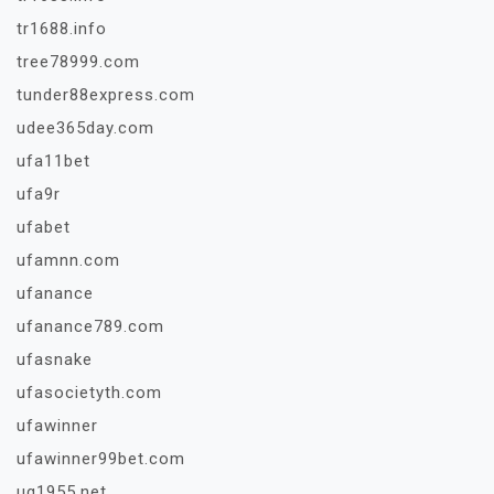
tr1688.info
tree78999.com
tunder88express.com
udee365day.com
ufa11bet
ufa9r
ufabet
ufamnn.com
ufanance
ufanance789.com
ufasnake
ufasocietyth.com
ufawinner
ufawinner99bet.com
ug1955.net