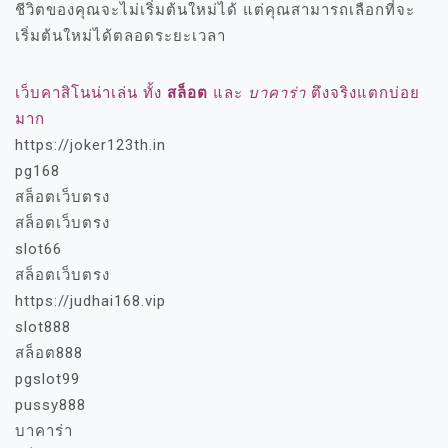
ชีวิตของคุณจะไม่เริ่มต้นใหม่ได้ แต่คุณสามารถเลือกที่จะ
เริ่มต้นใหม่ได้ตลอดระยะเวลา
เว็บคาสิโนน่าเล่น ทั้ง
สล็อต
และ
บาคาร่า
ตึงจริงแตกบ่อย
มาก
https://joker123th.in
pg168
สล็อตเว็บตรง
สล็อตเว็บตรง
slot66
สล็อตเว็บตรง
https://judhai168.vip
slot888
สล็อต888
pgslot99
pussy888
บาคาร่า