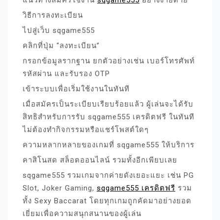
แนวทางสมัครใช้งาน
sqgame555
อย่างง่ายดาย
วิธีการลงทะเบียน
ไปสู่เว็บ sqgame555
คลิกที่ปุ่ม “ลงทะเบียน”
กรอกข้อมูลรากฐาน ยกตัวอย่างเช่น เบอร์โทรศัพท์
รหัสผ่าน และรับรอง OTP
เข้าระบบเพื่อเริ่มใช้งานในทันที
เมื่อสมัครเป็นระเบียบเรียบร้อยแล้ว ผู้เล่นจะได้รับ
สิทธิสำหรับการรับ sqgame555 เครดิตฟรี ในทันที
ไม่ต้องทำกิจกรรมหรือแชร์โพสต์ใดๆ
ความหลากหลายของเกมที่ sqgame555 ให้บริการ
คาสิโนสด สล็อตออนไลน์ รวมทั้งอีกเพียบเลย
sqgame555 รวมเกมจากค่ายดังเยอะแยะ เช่น PG
Slot, Joker Gaming,
sqgame555 เครดิตฟรี
รวม
ทั้ง Sexy Baccarat โดยทุกเกมถูกคัดมาอย่างยอด
เยี่ยมเพื่อความสนุกสนานของผู้เล่น