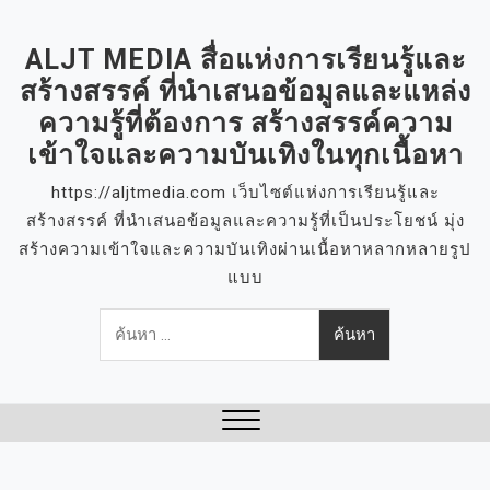
S
k
ALJT MEDIA สื่อแห่งการเรียนรู้และ
i
สร้างสรรค์ ที่นำเสนอข้อมูลและแหล่ง
p
ความรู้ที่ต้องการ สร้างสรรค์ความ
t
เข้าใจและความบันเทิงในทุกเนื้อหา
o
c
https://aljtmedia.com เว็บไซต์แห่งการเรียนรู้และ
o
สร้างสรรค์ ที่นำเสนอข้อมูลและความรู้ที่เป็นประโยชน์ มุ่ง
n
สร้างความเข้าใจและความบันเทิงผ่านเนื้อหาหลากหลายรูป
t
แบบ
e
ค้นหา
n
สำหรับ:
t
Close
Menu