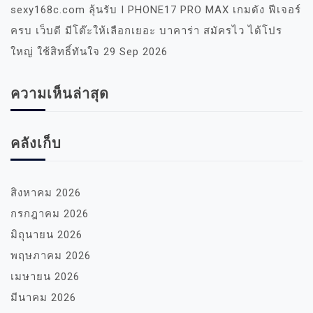
sexy168c.com ลุ้นรับ I PHONE17 PRO MAX เกมดัง ฟีเจอร์
ครบ เว็บดี มีโต๊ะให้เลือกเยอะ บาคาร่า สมัครไว ได้โปร
ใหญ่ ใช้สิทธิ์ทันใจ 29 Sep 2026
ความเห็นล่าสุด
คลังเก็บ
สิงหาคม 2026
กรกฎาคม 2026
มิถุนายน 2026
พฤษภาคม 2026
เมษายน 2026
มีนาคม 2026