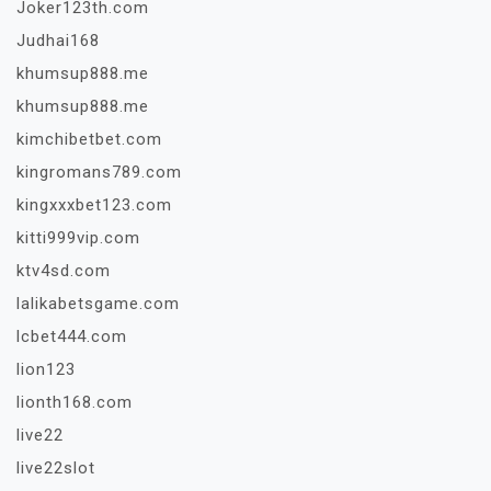
Joker123th.com
Judhai168
khumsup888.me
khumsup888.me
kimchibetbet.com
kingromans789.com
kingxxxbet123.com
kitti999vip.com
ktv4sd.com
lalikabetsgame.com
lcbet444.com
lion123
lionth168.com
live22
live22slot