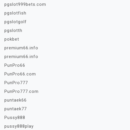
pgslot999bets.com
pgslotfish
pgslotgolf
pgslotth
pokbet
premium66.info
premium66.info
PunPro66
PunPro66.com
PunPro777
PunPro777.com
puntaek66
puntaek77
Pussy888
pussy888play