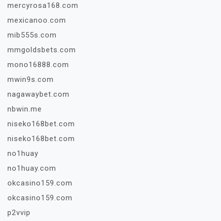
mercyrosa168.com
mexicanoo.com
mib555s.com
mmgoldsbets.com
mono16888.com
mwin9s.com
nagawaybet.com
nbwin.me
niseko168bet.com
niseko168bet.com
no1huay
no1huay.com
okcasino159.com
okcasino159.com
p2vvip