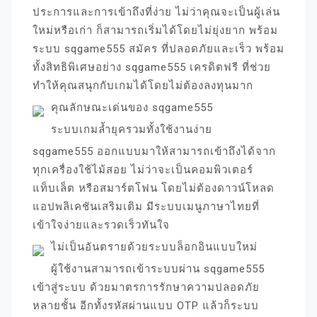
ประการและการเข้าถึงที่ง่าย ไม่ว่าคุณจะเป็นผู้เล่น
ใหม่หรือเก่า ก็สามารถเริ่มได้โดยไม่ยุ่งยาก พร้อม
ระบบ sqgame555 สมัคร ที่ปลอดภัยและเร็ว พร้อม
ทั้งสิทธิพิเศษอย่าง sqgame555 เครดิตฟรี ที่ช่วย
ทำให้คุณสนุกกับเกมได้โดยไม่ต้องลงทุนมาก
คุณลักษณะเด่นของ sqgame555
ระบบเกมล้ำยุครวมทั้งใช้งานง่าย
sqgame555 ออกแบบมาให้สามารถเข้าถึงได้จาก
ทุกเครื่องใช้ไม้สอย ไม่ว่าจะเป็นคอมพิวเตอร์
แท็บเล็ต หรือสมาร์ตโฟน โดยไม่ต้องดาวน์โหลด
แอปพลิเคชันเสริมเติม มีระบบเมนูภาษาไทยที่
เข้าใจง่ายและรวดเร็วทันใจ
ไม่เป็นอันตรายด้วยระบบล็อกอินแบบใหม่
ผู้ใช้งานสามารถเข้าระบบผ่าน sqgame555
เข้าสู่ระบบ ด้วยมาตรการรักษาความปลอดภัย
หลายชั้น อีกทั้งรหัสผ่านแบบ OTP แล้วก็ระบบ