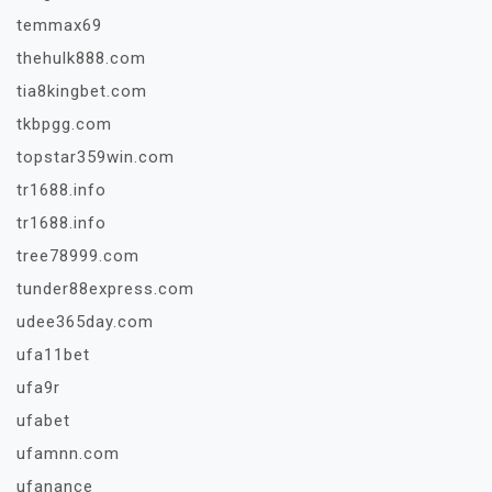
temmax69
thehulk888.com
tia8kingbet.com
tkbpgg.com
topstar359win.com
tr1688.info
tr1688.info
tree78999.com
tunder88express.com
udee365day.com
ufa11bet
ufa9r
ufabet
ufamnn.com
ufanance