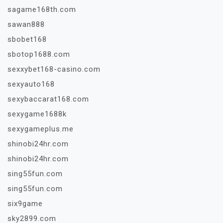
sagame168th.com
sawan888
sbobet168
sbotop1688.com
sexxybet168-casino.com
sexyauto168
sexybaccarat168.com
sexygame1688k
sexygameplus.me
shinobi24hr.com
shinobi24hr.com
sing55fun.com
sing55fun.com
six9game
sky2899.com